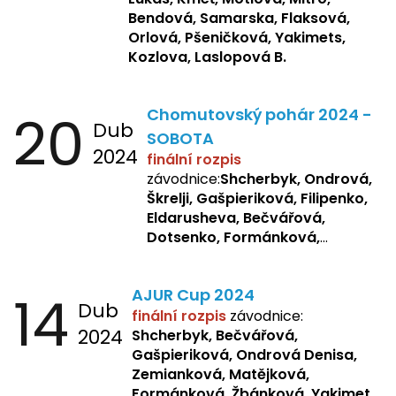
Bendová, Samarska, Flaksová,
Orlová, Pšeničková, Yakimets,
Kozlova, Laslopová B.
20
Chomutovský pohár 2024 -
Dub
SOBOTA
2024
finální rozpis
závodnice:
Shcherbyk, Ondrová,
Škrelji, Gašpieriková, Filipenko,
Eldarusheva, Bečvářová,
Dotsenko, Formánková,
Matějková, Zemianková,
Laslopová R., Repetska,
14
AJUR Cup 2024
Žbánková, Sochorová
Dub
finální rozpis
závodnice:
2024
Shcherbyk,
Bečvářová,
Gašpieriková, Ondrová Denisa,
Zemianková, Matějková,
Formánková, Žbánková, Yakimets,