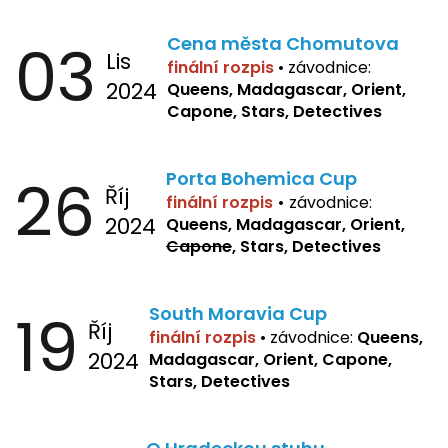
03
Cena města Chomutova
Lis
finální rozpis
•
závodnice:
2024
Queens, Madagascar, Orient,
Capone, Stars, Detectives
26
Porta Bohemica Cup
Říj
finální rozpis
•
závodnice:
2024
Queens, Madagascar, Orient,
Capone
, Stars, Detectives
19
South Moravia Cup
Říj
finální rozpis
•
závodnice:
Queens,
2024
Madagascar, Orient, Capone,
Stars, Detectives