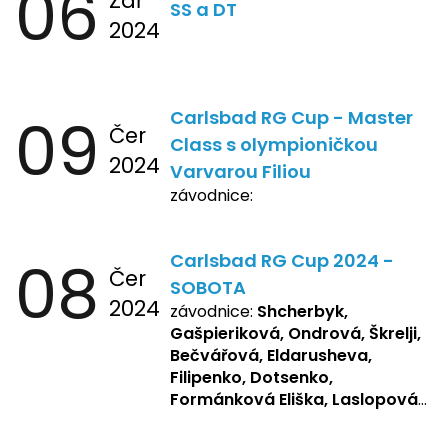
06
Zář
SS a DT
2024
09
Carlsbad RG Cup - Master
Čer
Class s olympioničkou
2024
Varvarou Filiou
závodnice:
08
Carlsbad RG Cup 2024 -
Čer
SOBOTA
2024
závodnice:
Shcherbyk,
Gašpieriková, Ondrová, Škrelji,
Bečvářová, Eldarusheva,
Filipenko, Dotsenko,
Formánková Eliška, Laslopová
R., Matějková, Zemianková,
Repetska, Sochorová,