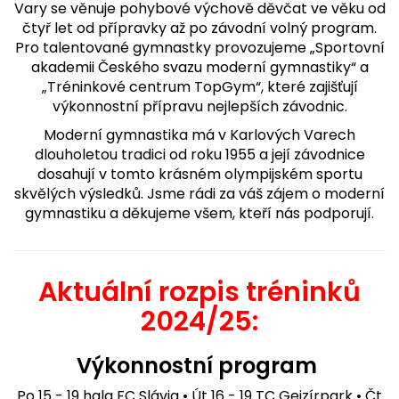
Vary se věnuje pohybové výchově děvčat ve věku od
čtyř let od přípravky až po závodní volný program.
Pro talentované gymnastky provozujeme „Sportovní
akademii Českého svazu moderní gymnastiky“ a
„Tréninkové centrum TopGym“, které zajišťují
výkonnostní přípravu nejlepších závodnic.
Moderní gymnastika má v Karlových Varech
dlouholetou tradici od roku 1955 a její závodnice
dosahují v tomto krásném olympijském sportu
skvělých výsledků. Jsme rádi za váš zájem o moderní
gymnastiku a děkujeme všem, kteří nás podporují.
Aktuální rozpis tréninků
2024/25:
Výkonnostní program
Po 15 - 19 hala FC Slávia • Út 16 - 19 TC Gejzírpark • Čt