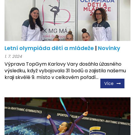
Letní olympiáda dětí a mládeže
|
Novinky
1. 7. 2024
Výprava TopGym Karlovy Vary dosáhla úžasného
výsledku, když vybojovala 31 bodů a zajistila našemu
kraji skvělé 9. místo v celkovém pořadí...
Více