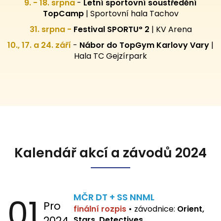
9. - 18. srpna
-
Letní sportovní
soustředění
TopCamp
| Sportovní hala Tachov
31. srpna -
Festival SPORTU° 2
|
KV Arena
10., 17. a 24. září
-
Nábor do TopGym Karlovy Vary
|
Hala TC Gejzírpark
Kalendář akcí a závodů 2024
01
MČR DT + SS NNML
Pro
finální rozpis
•
závodnice:
Orient,
2024
Stars, Detectives