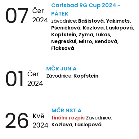
07
Carlsbad RG Cup 2024 -
Žbánková, Bašistová Beáta,
Čer
Yakimets, Pšeničková Vanesa,
PÁTEK
2024
Kozlova Nelly, Laslopová B.,
závodnice:
Bašistová, Yakimets,
Kopfstein, Lukas, Negreskul ,
Pšeničková, Kozlova, Laslopová,
Mitro, Bendová, Flaksová
Kopfstein, Zyma, Lukas,
Negreskul, Mitro, Bendová,
Flaksová
01
MČR JUN A
Čer
Závodnice:
Kopfstein
2024
26
MČR NST A
Kvě
finální rozpis
Závodnice:
2024
Kozlova, Laslopová