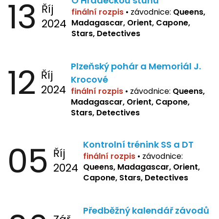
13
O Hradeckou stuhu
Říj
finální rozpis
•
závodnice:
Queens,
2024
Madagascar, Orient, Capone,
Stars, Detectives
12
Plzeňský pohár a Memoriál J.
Říj
Krocové
2024
finální rozpis
• závodnice:
Queens,
Madagascar, Orient, Capone,
Stars, Detectives
05
Kontrolní trénink SS a DT
Říj
finální rozpis
•
závodnice:
2024
Queens, Madagascar, Orient,
Capone, Stars, Detectives
Předběžný kalendář závodů