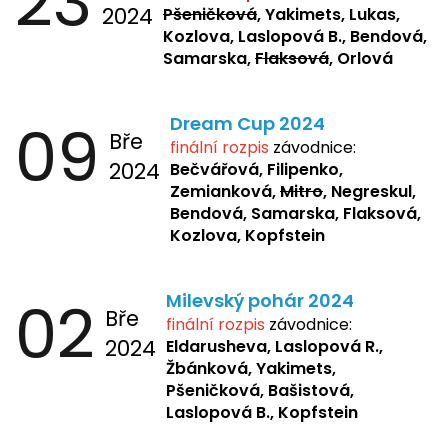
23
2024
Pšeničková
, Yakimets, Lukas,
Kozlova, Laslopová B., Bendová,
Samarska,
Flaksová
, Orlová
09
Dream Cup 2024
Bře
finální rozpis
závodnice:
2024
Bečvářová, Filipenko,
Zemianková,
Mitro
, Negreskul,
Bendová, Samarska, Flaksová,
Kozlova, Kopfstein
02
Milevský pohár 2024
Bře
finální rozpis
závodnice:
2024
Eldarusheva,
Laslopová R.,
Žbánková, Yakimets,
Pšeničková, Bašistová,
Laslopová B., Kopfstein