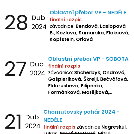
B., Kopfstein
28
Oblastní přebor VP - NEDĚLE
Dub
finální rozpis
2024
závodnice:
Bendová, Laslopová
B., Kozlova, Samarska, Flaksová,
Kopfstein, Orlová
27
Oblastní přebor VP - SOBOTA
Dub
finální rozpis
2024
závodnice:
Shcherbyk, Ondrová,
Gašpieriková, Škrelji, Bečvářová,
Eldarusheva, Filipenko,
Formánková, Matějková,
Dotsenko, Laslopová R.,
Zemianková, Žbánková,
21
Chomutovský pohár 2024 -
Sochorová, Repetska, Lukas,
Dub
Negreskul, Mitro
NEDĚLE
2024
finální rozpis
závodnice:
Negreskul,
Lukas,
Kmeť, Motlová
, Mitro,