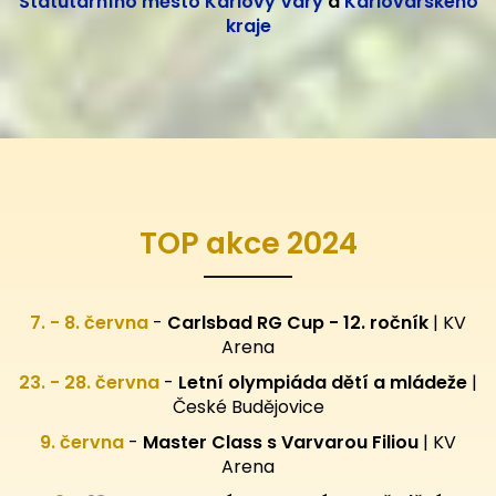
Statutárního město Karlovy Vary
a
Karlovarského
kraje
TOP akce 2024
7. - 8. června
-
Carlsbad RG Cup - 12. ročník
| KV
Arena
23. - 28. června
-
Letní olympiáda dětí a mládeže
|
České Budějovice
9. června
-
Master Class s Varvarou Filiou
| KV
Arena