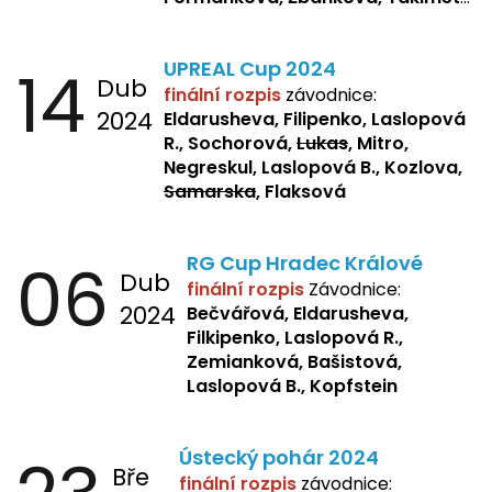
Pšeničková, Bašistová, Bendová,
Kopfstein,
Orlová
14
UPREAL Cup 2024
Dub
finální rozpis
závodnice:
2024
Eldarusheva, Filipenko, Laslopová
R., Sochorová,
Lukas
, Mitro,
Negreskul, Laslopová B., Kozlova,
Samarska
, Flaksová
06
RG Cup Hradec Králové
Dub
finální rozpis
Závodnice:
2024
Bečvářová, Eldarusheva,
Filkipenko, Laslopová R.,
Zemianková, Bašistová,
Laslopová B., Kopfstein
Ústecký pohár 2024
Bře
finální rozpis
závodnice: