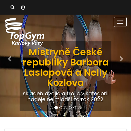
Previous
Nex
Men
Mistryně České
republiky Barbora
Laslopová a Nelly
Kozlova
skladeb dvojic a trojic v kategorii
naděje nejmladší za rok 2022