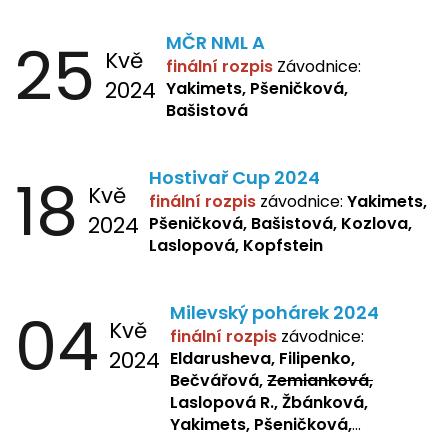
25
MČR NML A
Kvě
finální rozpis
Závodnice:
2024
Yakimets, Pšeničková,
Bašistová
18
Hostivař Cup 2024
Kvě
finální rozpis
závodnice:
Yakimets,
2024
Pšeničková, Bašistová, Kozlova,
Laslopová, Kopfstein
04
Milevský pohárek 2024
Kvě
finální rozpis
závodnice:
2024
Eldarusheva, Filipenko,
Bečvářová,
Zemianková,
Laslopová R., Žbánková,
Yakimets, Pšeničková,
Bašistová, Bendová,
Laslopová