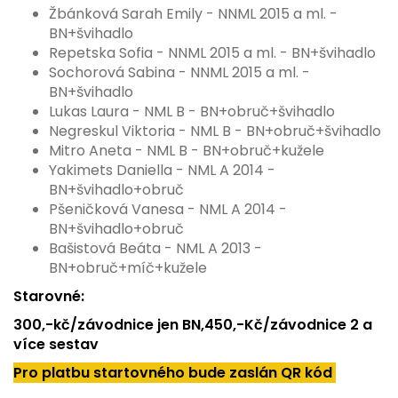
Žbánková Sarah Emily - NNML 2015 a ml. -
BN+švihadlo
Repetska Sofia - NNML 2015 a ml. - BN+švihadlo
Sochorová Sabina - NNML 2015 a ml. -
BN+švihadlo
Lukas Laura - NML B - BN+obruč+švihadlo
Negreskul Viktoria - NML B - BN+obruč+švihadlo
Mitro Aneta - NML B - BN+obruč+kužele
Yakimets Daniella - NML A 2014 -
BN+švihadlo+obruč
Pšeničková Vanesa - NML A 2014 -
BN+švihadlo+obruč
Bašistová Beáta - NML A 2013 -
BN+obruč+míč+kužele
Starovné:
300,-kč/závodnice jen BN,450,-Kč/závodnice 2 a
více sestav
Pro platbu startovného bude zaslán QR kód