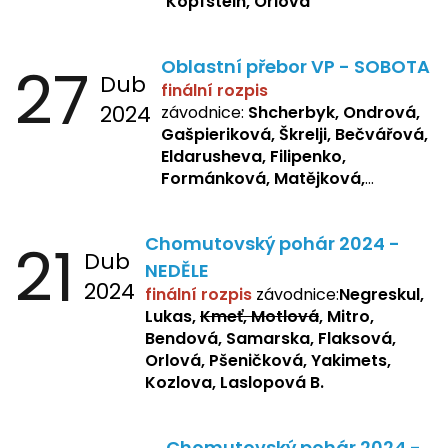
Kopfstein, Orlová
27
Oblastní přebor VP - SOBOTA
Dub
finální rozpis
2024
závodnice:
Shcherbyk, Ondrová,
Gašpieriková, Škrelji, Bečvářová,
Eldarusheva, Filipenko,
Formánková, Matějková,
Dotsenko, Laslopová R.,
Zemianková, Žbánková,
21
Chomutovský pohár 2024 -
Sochorová, Repetska, Lukas,
Dub
Negreskul, Mitro
NEDĚLE
2024
finální rozpis
závodnice:
Negreskul,
Lukas,
Kmeť, Motlová
, Mitro,
Bendová, Samarska, Flaksová,
Orlová, Pšeničková, Yakimets,
Kozlova, Laslopová B.
Chomutovský pohár 2024 -