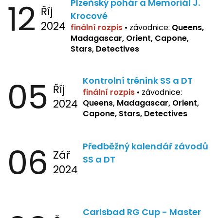
12
Plzeňský pohár a Memoriál J.
Říj
Krocové
2024
finální rozpis
• závodnice:
Queens,
Madagascar, Orient, Capone,
Stars, Detectives
05
Kontrolní trénink SS a DT
Říj
finální rozpis
•
závodnice:
2024
Queens, Madagascar, Orient,
Capone, Stars, Detectives
06
Předběžný kalendář závodů
Zář
SS a DT
2024
Carlsbad RG Cup - Master