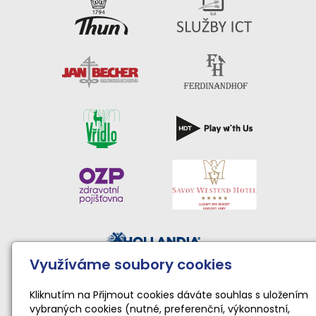
Využíváme soubory cookies
Činnost sportovního klubu moderní gymnastiky podporují:
Národní sportovní agentura • Karlovarský kraj • Statutární
Kliknutím na Přijmout cookies dáváte souhlas s uložením
vybraných cookies (nutné, preferenční, výkonnostní,
město Karlovy Vary