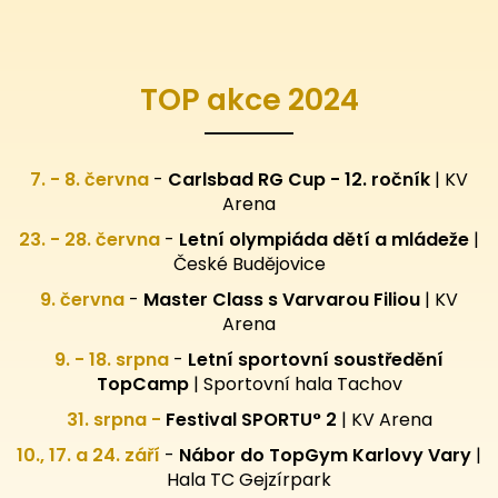
TOP akce 2024
7. - 8. června
-
Carlsbad RG Cup - 12. ročník
| KV
Arena
23. - 28. června
-
Letní olympiáda dětí a mládeže
|
České Budějovice
9. června
-
Master Class s Varvarou Filiou
| KV
Arena
9. - 18. srpna
-
Letní sportovní
soustředění
TopCamp
| Sportovní hala Tachov
31. srpna -
Festival SPORTU° 2
|
KV Arena
10., 17. a 24. září
-
Nábor do TopGym Karlovy Vary
|
Hala TC Gejzírpark