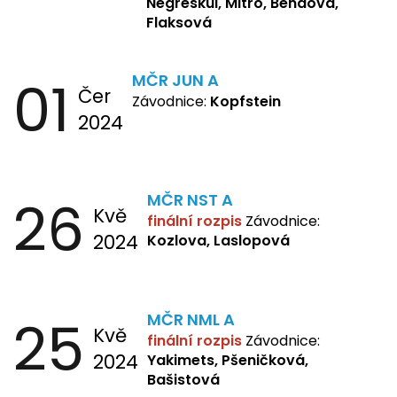
Negreskul, Mitro, Bendová,
Flaksová
01
MČR JUN A
Čer
Závodnice:
Kopfstein
2024
26
MČR NST A
Kvě
finální rozpis
Závodnice:
2024
Kozlova, Laslopová
25
MČR NML A
Kvě
finální rozpis
Závodnice:
2024
Yakimets, Pšeničková,
Bašistová