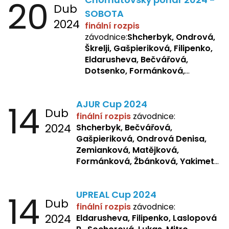
20
Dub
SOBOTA
2024
finální rozpis
závodnice:
Shcherbyk, Ondrová,
Škrelji, Gašpieriková, Filipenko,
Eldarusheva, Bečvářová,
Dotsenko, Formánková,
Matějková, Zemianková,
Laslopová R., Repetska,
14
AJUR Cup 2024
Žbánková, Sochorová
Dub
finální rozpis
závodnice:
2024
Shcherbyk,
Bečvářová,
Gašpieriková, Ondrová Denisa,
Zemianková, Matějková,
Formánková, Žbánková, Yakimets,
Pšeničková, Bašistová, Bendová,
Kopfstein,
Orlová
14
UPREAL Cup 2024
Dub
finální rozpis
závodnice:
2024
Eldarusheva, Filipenko, Laslopová