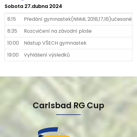
Sobota 27.dubna 2024
8:15
Předání gymnastek(NNML 2018,17,16)učesané 
8:35
Rozcvićení na závodní ploše
10:00
Nástup VŠECH gymnastek
19:00
Vyhlášení výsledků
Carlsbad RG Cup