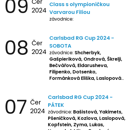
09
Čer
Class s olympioničkou
2024
Varvarou Filiou
závodnice:
08
Carlsbad RG Cup 2024 -
Čer
SOBOTA
2024
závodnice:
Shcherbyk,
Gašpieriková, Ondrová, Škrelji,
Bečvářová, Eldarusheva,
Filipenko, Dotsenko,
Formánková Eliška, Laslopová
R., Matějková, Zemianková,
Repetska, Sochorová,
07
Carlsbad RG Cup 2024 -
Žbánková, Bašistová Beáta,
Čer
Yakimets, Pšeničková Vanesa,
PÁTEK
2024
Kozlova Nelly, Laslopová B.,
závodnice:
Bašistová, Yakimets,
Kopfstein, Lukas, Negreskul ,
Pšeničková, Kozlova, Laslopová,
Mitro, Bendová, Flaksová
Kopfstein, Zyma, Lukas,