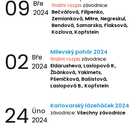
09
Bře
finální rozpis
závodnice:
2024
Bečvářová, Filipenko,
Zemianková,
Mitro
, Negreskul,
Bendová, Samarska, Flaksová,
Kozlova, Kopfstein
02
Milevský pohár 2024
Bře
finální rozpis
závodnice:
2024
Eldarusheva,
Laslopová R.,
Žbánková, Yakimets,
Pšeničková, Bašistová,
Laslopová B., Kopfstein
24
Karlovarský lázeňáček 2024
Úno
závodnice:
Všechny závodnice
2024