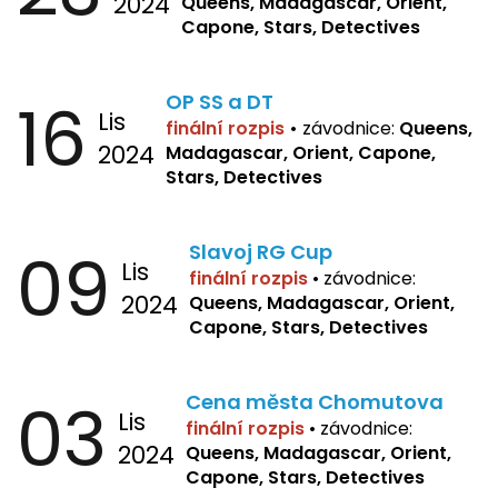
2024
Queens, Madagascar, Orient,
Capone, Stars, Detectives
16
OP SS a DT
Lis
finální rozpis
•
závodnice:
Queens,
2024
Madagascar, Orient, Capone,
Stars, Detectives
09
Slavoj RG Cup
Lis
finální rozpis
•
závodnice:
2024
Queens, Madagascar, Orient,
Capone, Stars, Detectives
03
Cena města Chomutova
Lis
finální rozpis
•
závodnice:
2024
Queens, Madagascar, Orient,
Capone, Stars, Detectives