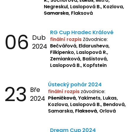
R., Sochorová,
Lukas
, Mitro,
Negreskul, Laslopová B., Kozlova,
Samarska
, Flaksová
06
RG Cup Hradec Králové
Dub
finální rozpis
Závodnice:
2024
Bečvářová, Eldarusheva,
Filkipenko, Laslopová R.,
Zemianková, Bašistová,
Laslopová B., Kopfstein
23
Ústecký pohár 2024
Bře
finální rozpis
závodnice:
2024
Pšeničková
, Yakimets, Lukas,
Kozlova, Laslopová B., Bendová,
Samarska,
Flaksová
, Orlová
Dream Cup 2024