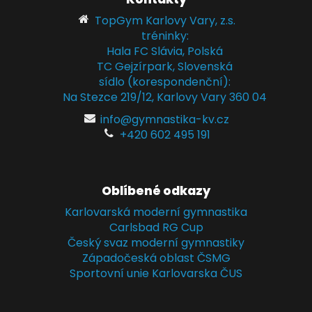
TopGym Karlovy Vary, z.s.
tréninky:
Hala FC Slávia, Polská
TC Gejzírpark, Slovenská
sídlo (korespondenční):
Na Stezce 219/12, Karlovy Vary 360 04
info@gymnastika-kv.cz
+420 602 495 191
Oblíbené odkazy
Karlovarská moderní gymnastika
Carlsbad RG Cup
Český svaz moderní gymnastiky
Západočeská oblast ČSMG
Sportovní unie Karlovarska ČUS