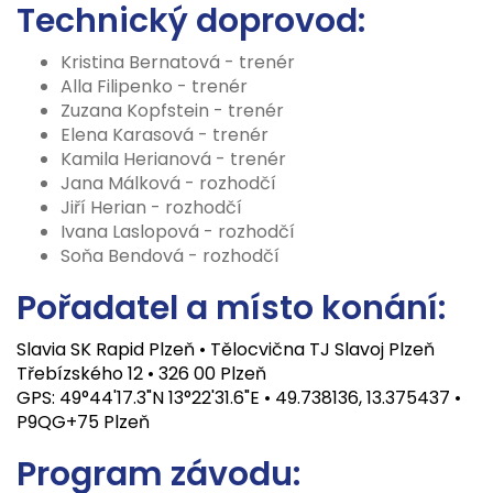
Technický doprovod:
Kristina Bernatová - trenér
Alla Filipenko - trenér
Zuzana Kopfstein - trenér
Elena Karasová - trenér
Kamila Herianová - trenér
Jana Málková - rozhodčí
Jiří Herian - rozhodčí
Ivana Laslopová - rozhodčí
Soňa Bendová - rozhodčí
Pořadatel a místo konání:
Slavia SK Rapid Plzeň • Tělocvična TJ Slavoj Plzeň
Třebízského 12 • 326 00 Plzeň
GPS: 49°44'17.3"N 13°22'31.6"E • 49.738136, 13.375437 •
P9QG+75 Plzeň
Program závodu: