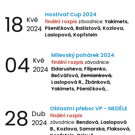
18
Hostivař Cup 2024
Kvě
finální rozpis
závodnice:
Yakimets,
2024
Pšeničková, Bašistová, Kozlova,
Laslopová, Kopfstein
04
Milevský pohárek 2024
Kvě
finální rozpis
závodnice:
2024
Eldarusheva, Filipenko,
Bečvářová,
Zemianková,
Laslopová R., Žbánková,
Yakimets, Pšeničková,
Bašistová, Bendová,
Laslopová
B., Kopfstein
28
Oblastní přebor VP - NEDĚLE
Dub
finální rozpis
2024
závodnice:
Bendová, Laslopová
B., Kozlova, Samarska, Flaksová,