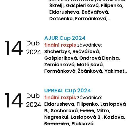
Škrelji, Gašpieriková, Filipenko,
Eldarusheva, Bečvářová,
Dotsenko, Formánková,
Matějková, Zemianková,
Laslopová R., Repetska,
14
AJUR Cup 2024
Žbánková, Sochorová
Dub
finální rozpis
závodnice:
2024
Shcherbyk,
Bečvářová,
Gašpieriková, Ondrová Denisa,
Zemianková, Matějková,
Formánková, Žbánková, Yakimets,
Pšeničková, Bašistová, Bendová,
Kopfstein,
Orlová
14
UPREAL Cup 2024
Dub
finální rozpis
závodnice:
2024
Eldarusheva, Filipenko, Laslopová
R., Sochorová,
Lukas
, Mitro,
Negreskul, Laslopová B., Kozlova,
Samarska
, Flaksová