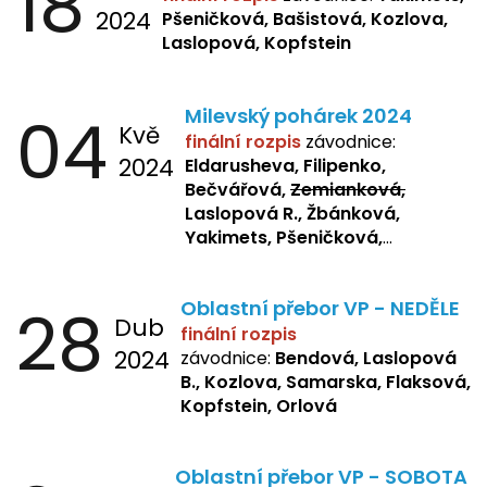
18
2024
Pšeničková, Bašistová, Kozlova,
Laslopová, Kopfstein
04
Milevský pohárek 2024
Kvě
finální rozpis
závodnice:
2024
Eldarusheva, Filipenko,
Bečvářová,
Zemianková,
Laslopová R., Žbánková,
Yakimets, Pšeničková,
Bašistová, Bendová,
Laslopová
B., Kopfstein
28
Oblastní přebor VP - NEDĚLE
Dub
finální rozpis
2024
závodnice:
Bendová, Laslopová
B., Kozlova, Samarska, Flaksová,
Kopfstein, Orlová
Oblastní přebor VP - SOBOTA