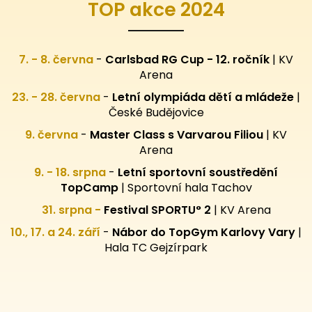
TOP akce 2024
7. - 8. června
-
Carlsbad RG Cup - 12. ročník
| KV
Arena
23. - 28. června
-
Letní olympiáda dětí a mládeže
|
České Budějovice
9. června
-
Master Class s Varvarou Filiou
| KV
Arena
9. - 18. srpna
-
Letní sportovní
soustředění
TopCamp
| Sportovní hala Tachov
31. srpna -
Festival SPORTU° 2
|
KV Arena
10., 17. a 24. září
-
Nábor do TopGym Karlovy Vary
|
Hala TC Gejzírpark