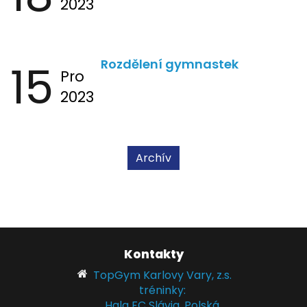
2023
15
Rozdělení gymnastek
Pro
2023
Archív
Kontakty
TopGym Karlovy Vary, z.s.
tréninky:
Hala FC Slávia, Polská