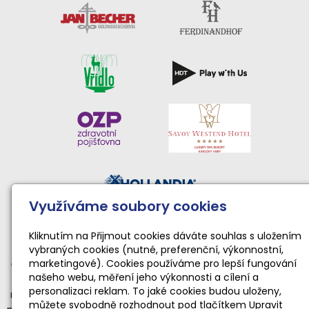
Využíváme soubory cookies
Činnost sportovního klubu moderní gymnastiky podporují:
Národní sportovní agentura • Karlovarský kraj • Statutární
Kliknutím na Přijmout cookies dáváte souhlas s uložením
vybraných cookies (nutné, preferenční, výkonnostní,
město Karlovy Vary
marketingové). Cookies používáme pro lepší fungování
Činnost TopGym Karlovy Vary pro rok 2026 byla podpořena
našeho webu, měření jeho výkonnosti a cílení a
dotací Národní sportovní agentury ve výši 169 100 Kč
personalizaci reklam. To jaké cookies budou uloženy,
na zabezpečení sportovní, tělovýchovné a organizační funkce
můžete svobodně rozhodnout pod tlačítkem Upravit