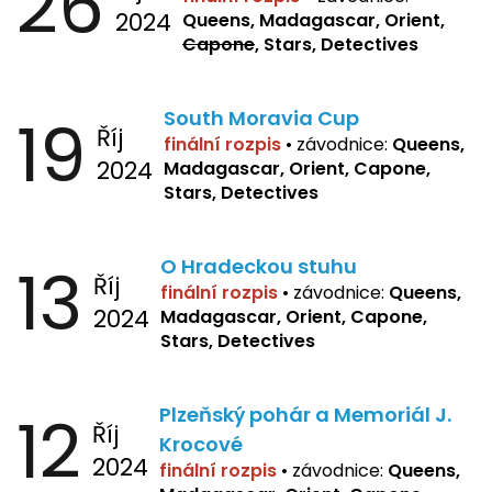
26
2024
Queens, Madagascar, Orient,
Capone
, Stars, Detectives
19
South Moravia Cup
Říj
finální rozpis
•
závodnice:
Queens,
2024
Madagascar, Orient, Capone,
Stars, Detectives
13
O Hradeckou stuhu
Říj
finální rozpis
•
závodnice:
Queens,
2024
Madagascar, Orient, Capone,
Stars, Detectives
12
Plzeňský pohár a Memoriál J.
Říj
Krocové
2024
finální rozpis
• závodnice:
Queens,