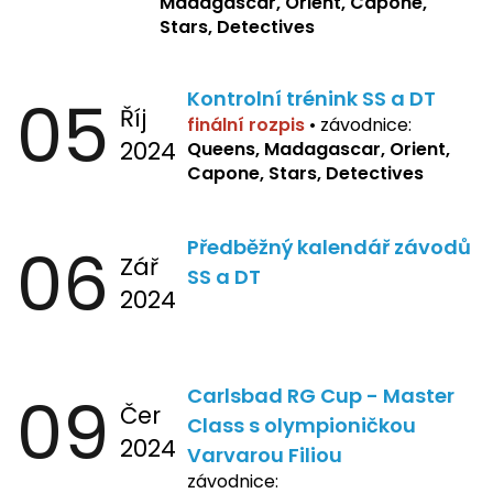
Madagascar, Orient, Capone,
Stars, Detectives
05
Kontrolní trénink SS a DT
Říj
finální rozpis
•
závodnice:
2024
Queens, Madagascar, Orient,
Capone, Stars, Detectives
06
Předběžný kalendář závodů
Zář
SS a DT
2024
09
Carlsbad RG Cup - Master
Čer
Class s olympioničkou
2024
Varvarou Filiou
závodnice: