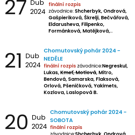
27
Dub
finální rozpis
2024
závodnice:
Shcherbyk, Ondrová,
Gašpieriková, Škrelji, Bečvářová,
Eldarusheva, Filipenko,
Formánková, Matějková,
Dotsenko, Laslopová R.,
Zemianková, Žbánková,
21
Chomutovský pohár 2024 -
Sochorová, Repetska, Lukas,
Dub
Negreskul, Mitro
NEDĚLE
2024
finální rozpis
závodnice:
Negreskul,
Lukas,
Kmeť, Motlová
, Mitro,
Bendová, Samarska, Flaksová,
Orlová, Pšeničková, Yakimets,
Kozlova, Laslopová B.
20
Chomutovský pohár 2024 -
Dub
SOBOTA
2024
finální rozpis
závodnice:
Shcherbyk, Ondrová,