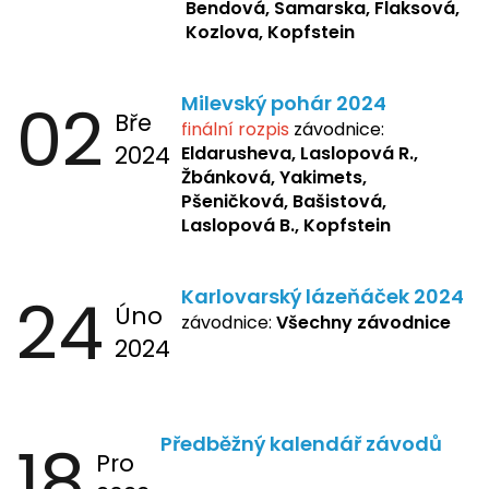
Bendová, Samarska, Flaksová,
Kozlova, Kopfstein
02
Milevský pohár 2024
Bře
finální rozpis
závodnice:
2024
Eldarusheva,
Laslopová R.,
Žbánková, Yakimets,
Pšeničková, Bašistová,
Laslopová B., Kopfstein
24
Karlovarský lázeňáček 2024
Úno
závodnice:
Všechny závodnice
2024
18
Předběžný kalendář závodů
Pro