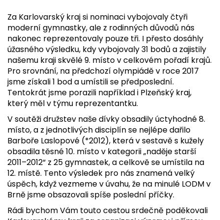
Za Karlovarský kraj si nominaci vybojovaly čtyři
moderní gymnastky, ale z rodinných důvodů nás
nakonec reprezentovaly pouze tři. I přesto dosáhly
úžasného výsledku, kdy vybojovaly 31 bodů a zajistily
našemu kraji skvělé 9. místo v celkovém pořadí krajů.
Pro srovnání, na předchozí olympiádě v roce 2017
jsme získali 1 bod a umístili se předposlední.
Tentokrát jsme porazili například i Plzeňský kraj,
který měl v týmu reprezentantku.
V soutěži družstev naše dívky obsadily úctyhodné 8.
místo, a z jednotlivých disciplín se nejlépe dařilo
Barboře Laslopové (*2012), která v sestavě s kužely
obsadila těsné 10. místo v kategorii „naděje starší
2011–2012“ z 25 gymnastek, a celkově se umístila na
12. místě. Tento výsledek pro nás znamená velký
úspěch, když vezmeme v úvahu, že na minulé LODM v
Brně jsme obsazovali spíše poslední příčky.
Rádi bychom Vám touto cestou srdečně poděkovali