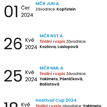
01
MČR JUN A
Čer
Závodnice:
Kopfstein
2024
26
MČR NST A
Kvě
finální rozpis
Závodnice:
2024
Kozlova, Laslopová
25
MČR NML A
Kvě
finální rozpis
Závodnice:
2024
Yakimets, Pšeničková,
Bašistová
Hostivař Cup 2024
Kvě
finální rozpis
závodnice:
Yakimets,