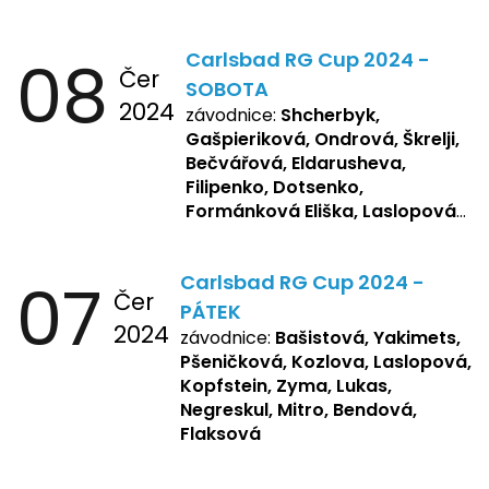
08
Carlsbad RG Cup 2024 -
Čer
SOBOTA
2024
závodnice:
Shcherbyk,
Gašpieriková, Ondrová, Škrelji,
Bečvářová, Eldarusheva,
Filipenko, Dotsenko,
Formánková Eliška, Laslopová
R., Matějková, Zemianková,
Repetska, Sochorová,
07
Carlsbad RG Cup 2024 -
Žbánková, Bašistová Beáta,
Čer
Yakimets, Pšeničková Vanesa,
PÁTEK
2024
Kozlova Nelly, Laslopová B.,
závodnice:
Bašistová, Yakimets,
Kopfstein, Lukas, Negreskul ,
Pšeničková, Kozlova, Laslopová,
Mitro, Bendová, Flaksová
Kopfstein, Zyma, Lukas,
Negreskul, Mitro, Bendová,
Flaksová