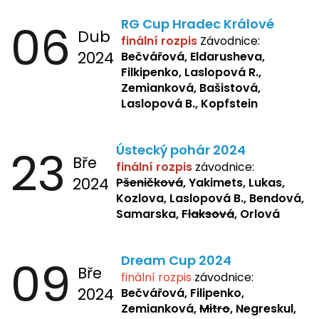
06
RG Cup Hradec Králové
Dub
finální rozpis
Závodnice:
2024
Bečvářová, Eldarusheva,
Filkipenko, Laslopová R.,
Zemianková, Bašistová,
Laslopová B., Kopfstein
23
Ústecký pohár 2024
Bře
finální rozpis
závodnice:
2024
Pšeničková
, Yakimets, Lukas,
Kozlova, Laslopová B., Bendová,
Samarska,
Flaksová
, Orlová
09
Dream Cup 2024
Bře
finální rozpis
závodnice:
2024
Bečvářová, Filipenko,
Zemianková,
Mitro
, Negreskul,