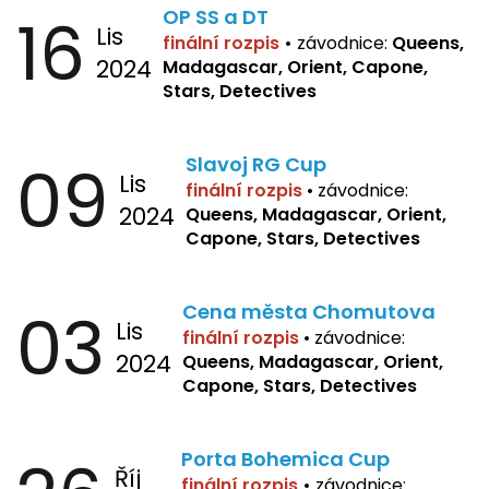
16
OP SS a DT
Lis
finální rozpis
•
závodnice:
Queens,
2024
Madagascar, Orient, Capone,
Stars, Detectives
09
Slavoj RG Cup
Lis
finální rozpis
•
závodnice:
2024
Queens, Madagascar, Orient,
Capone, Stars, Detectives
03
Cena města Chomutova
Lis
finální rozpis
•
závodnice:
2024
Queens, Madagascar, Orient,
Capone, Stars, Detectives
Porta Bohemica Cup
Říj
finální rozpis
•
závodnice: