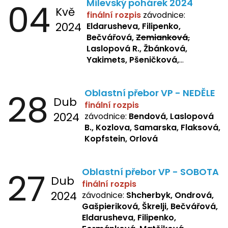
04
Milevský pohárek 2024
Kvě
finální rozpis
závodnice:
2024
Eldarusheva, Filipenko,
Bečvářová,
Zemianková,
Laslopová R., Žbánková,
Yakimets, Pšeničková,
Bašistová, Bendová,
Laslopová
B., Kopfstein
28
Oblastní přebor VP - NEDĚLE
Dub
finální rozpis
2024
závodnice:
Bendová, Laslopová
B., Kozlova, Samarska, Flaksová,
Kopfstein, Orlová
27
Oblastní přebor VP - SOBOTA
Dub
finální rozpis
2024
závodnice:
Shcherbyk, Ondrová,
Gašpieriková, Škrelji, Bečvářová,
Eldarusheva, Filipenko,