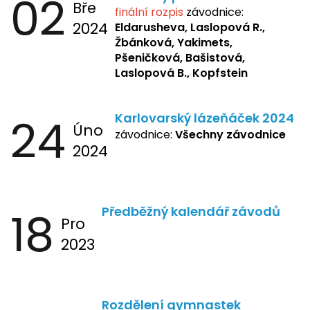
02
Bře
finální rozpis
závodnice:
2024
Eldarusheva,
Laslopová R.,
Žbánková, Yakimets,
Pšeničková, Bašistová,
Laslopová B., Kopfstein
24
Karlovarský lázeňáček 2024
Úno
závodnice:
Všechny závodnice
2024
18
Předběžný kalendář závodů
Pro
2023
Rozdělení gymnastek