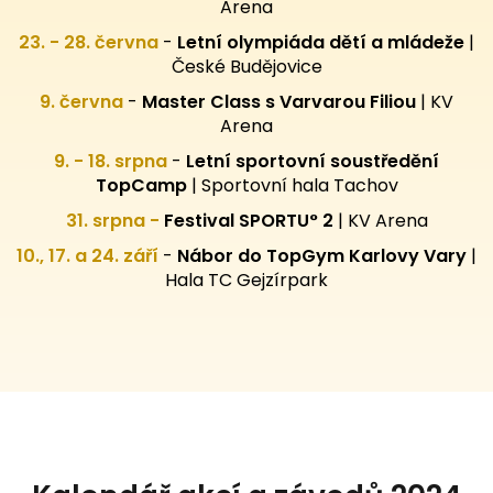
Arena
23. - 28. června
-
Letní olympiáda dětí a mládeže
|
České Budějovice
9. června
-
Master Class s Varvarou Filiou
| KV
Arena
9. - 18. srpna
-
Letní sportovní
soustředění
TopCamp
| Sportovní hala Tachov
31. srpna -
Festival SPORTU° 2
|
KV Arena
10., 17. a 24. září
-
Nábor do TopGym Karlovy Vary
|
Hala TC Gejzírpark