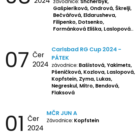
2024
závodnice:
Shcherbyk,
Gašpieriková, Ondrová, Škrelji,
Bečvářová, Eldarusheva,
Filipenko, Dotsenko,
Formánková Eliška, Laslopová
R., Matějková, Zemianková,
Repetska, Sochorová,
07
Carlsbad RG Cup 2024 -
Žbánková, Bašistová Beáta,
Čer
Yakimets, Pšeničková Vanesa,
PÁTEK
2024
Kozlova Nelly, Laslopová B.,
závodnice:
Bašistová, Yakimets,
Kopfstein, Lukas, Negreskul ,
Pšeničková, Kozlova, Laslopová,
Mitro, Bendová, Flaksová
Kopfstein, Zyma, Lukas,
Negreskul, Mitro, Bendová,
Flaksová
01
MČR JUN A
Čer
Závodnice:
Kopfstein
2024