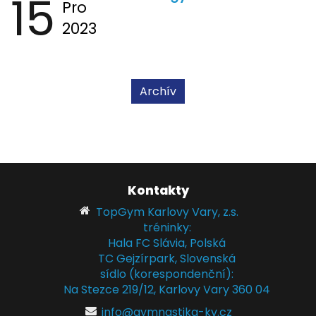
15
Pro
2023
Archív
Kontakty
TopGym Karlovy Vary, z.s.
tréninky:
Hala FC Slávia, Polská
TC Gejzírpark, Slovenská
sídlo (korespondenční):
Na Stezce 219/12, Karlovy Vary 360 04
info@gymnastika-kv.cz