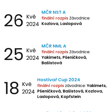
26
MČR NST A
Kvě
finální rozpis
Závodnice:
2024
Kozlova, Laslopová
25
MČR NML A
Kvě
finální rozpis
Závodnice:
2024
Yakimets, Pšeničková,
Bašistová
18
Hostivař Cup 2024
Kvě
finální rozpis
závodnice:
Yakimets,
2024
Pšeničková, Bašistová, Kozlova,
Laslopová, Kopfstein