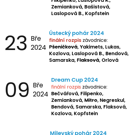
Filkipenko, Laslopová R.,
Zemianková, Bašistová,
Laslopová B., Kopfstein
23
Ústecký pohár 2024
Bře
finální rozpis
závodnice:
2024
Pšeničková
, Yakimets, Lukas,
Kozlova, Laslopová B., Bendová,
Samarska,
Flaksová
, Orlová
09
Dream Cup 2024
Bře
finální rozpis
závodnice:
2024
Bečvářová, Filipenko,
Zemianková,
Mitro
, Negreskul,
Bendová, Samarska, Flaksová,
Kozlova, Kopfstein
Milevský pohár 2024