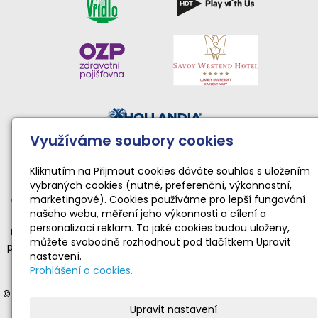
Využíváme soubory cookies
Činnost sportovního klubu moderní gymnastiky podporují:
Národní sportovní agentura • Karlovarský kraj • Statutární
Kliknutím na Přijmout cookies dáváte souhlas s uložením
vybraných cookies (nutné, preferenční, výkonnostní,
město Karlovy Vary
marketingové). Cookies používáme pro lepší fungování
Činnost TopGym Karlovy Vary pro rok 2026 byla podpořena
našeho webu, měření jeho výkonnosti a cílení a
dotací Národní sportovní agentury ve výši 169 100 Kč
personalizaci reklam. To jaké cookies budou uloženy,
na zabezpečení sportovní, tělovýchovné a organizační funkce
můžete svobodně rozhodnout pod tlačítkem Upravit
příjemce dotace realizující sportovní aktivity dětí a mládeže ve
nastavení.
věku od 4 do 19 let v souladu s platnými a registrovanými
Prohlášení o cookies.
stanovami.
© 2012-2025 Moderní gymnastika Karlovy Vary
- veškerá práva
Upravit nastavení
vyhrazena | © Web vytvořil:
Gitech
|
mail
|
adm
|
mapa webu