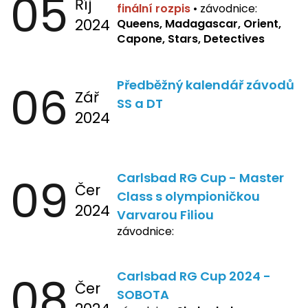
05
Říj
finální rozpis
•
závodnice:
2024
Queens, Madagascar, Orient,
Capone, Stars, Detectives
06
Předběžný kalendář závodů
Zář
SS a DT
2024
09
Carlsbad RG Cup - Master
Čer
Class s olympioničkou
2024
Varvarou Filiou
závodnice:
08
Carlsbad RG Cup 2024 -
Čer
SOBOTA