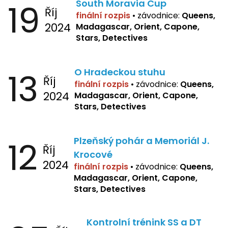
19
South Moravia Cup
Říj
finální rozpis
•
závodnice:
Queens,
2024
Madagascar, Orient, Capone,
Stars, Detectives
13
O Hradeckou stuhu
Říj
finální rozpis
•
závodnice:
Queens,
2024
Madagascar, Orient, Capone,
Stars, Detectives
12
Plzeňský pohár a Memoriál J.
Říj
Krocové
2024
finální rozpis
• závodnice:
Queens,
Madagascar, Orient, Capone,
Stars, Detectives
Kontrolní trénink SS a DT