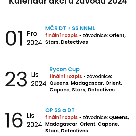
Kalendář akcí a závodů 2024
01
MČR DT + SS NNML
Pro
finální rozpis
•
závodnice:
Orient,
2024
Stars, Detectives
23
Rycon Cup
Lis
finální rozpis
•
závodnice:
2024
Queens, Madagascar, Orient,
Capone, Stars, Detectives
16
OP SS a DT
Lis
finální rozpis
•
závodnice:
Queens,
2024
Madagascar, Orient, Capone,
Stars, Detectives