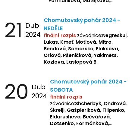
Formánková, Matějková,
Dotsenko, Laslopová R.,
Zemianková, Žbánková,
21
Chomutovský pohár 2024 -
Sochorová, Repetska, Lukas,
Dub
Negreskul, Mitro
NEDĚLE
2024
finální rozpis
závodnice:
Negreskul,
Lukas,
Kmeť, Motlová
, Mitro,
Bendová, Samarska, Flaksová,
Orlová, Pšeničková, Yakimets,
Kozlova, Laslopová B.
20
Chomutovský pohár 2024 -
Dub
SOBOTA
2024
finální rozpis
závodnice:
Shcherbyk, Ondrová,
Škrelji, Gašpieriková, Filipenko,
Eldarusheva, Bečvářová,
Dotsenko, Formánková,
Matějková, Zemianková,