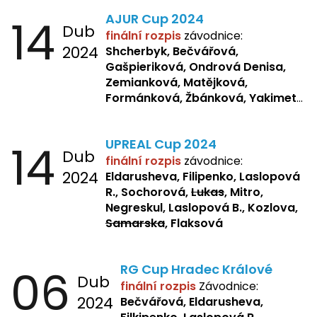
Laslopová R., Repetska,
14
AJUR Cup 2024
Žbánková, Sochorová
Dub
finální rozpis
závodnice:
2024
Shcherbyk,
Bečvářová,
Gašpieriková, Ondrová Denisa,
Zemianková, Matějková,
Formánková, Žbánková, Yakimets,
Pšeničková, Bašistová, Bendová,
Kopfstein,
Orlová
14
UPREAL Cup 2024
Dub
finální rozpis
závodnice:
2024
Eldarusheva, Filipenko, Laslopová
R., Sochorová,
Lukas
, Mitro,
Negreskul, Laslopová B., Kozlova,
Samarska
, Flaksová
06
RG Cup Hradec Králové
Dub
finální rozpis
Závodnice:
2024
Bečvářová, Eldarusheva,