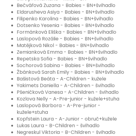
Bečvářová Zuzana - Babies - BN+švihadlo
Eldarusheva Asiya - Babies - BN+švihadlo
Filipenko Karolina - Babies - BN+švihadlo
Dotsenko Yesenia - Babies - BN+švihadlo
Formánková Eliška - Babies - BN+švihadlo
Laslopová Rozálie - Babies - BN+švihadlo
Matějková Nikol - Babies - BN+švihadlo
Zemianková Emma - Babies - BN+švihadlo
Repetska Sofia - Babies - BN+švihadlo
Sochorová Sabina - Babies - BN+švihadlo
Žbánková Sarah Emily - Babies - BN+švihadlo
Bašistová Beáta - A-Children - kužele
Yakimets Daniella - A-Children - švihadlo
Pšeničková Vanesa - A-Children - švihadlo
Kozlova Nelly - A-Pre-junior - kužele+stuha
Laslopová Barbora - A-Pre-junior -
kužele+stuha
Kopfstein Laura - A-Junior - obruč+kužele
Lukas Laura - B-Children - švihadlo
Negreskul Viktoria - B-Children - švihadlo