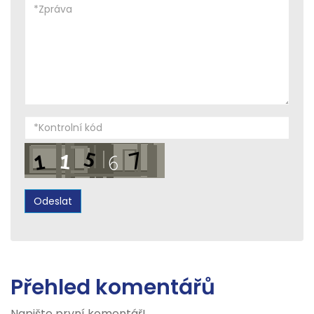
Přehled komentářů
Napište první komentář!