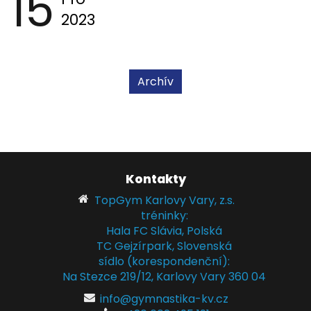
15
2023
Archív
Kontakty
TopGym Karlovy Vary, z.s.
tréninky:
Hala FC Slávia, Polská
TC Gejzírpark, Slovenská
sídlo (korespondenční):
Na Stezce 219/12, Karlovy Vary 360 04
info@gymnastika-kv.cz