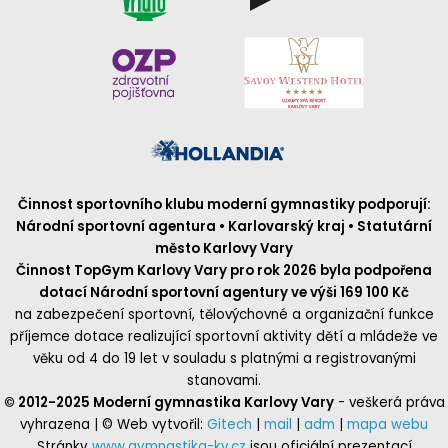
Činnost sportovního klubu moderní gymnastiky podporují:
Národní sportovní agentura • Karlovarský kraj • Statutární
město Karlovy Vary
Činnost TopGym Karlovy Vary pro rok 2026 byla podpořena
dotací Národní sportovní agentury ve výši 169 100 Kč
na zabezpečení sportovní, tělovýchovné a organizační funkce
příjemce dotace realizující sportovní aktivity dětí a mládeže ve
věku od 4 do 19 let v souladu s platnými a registrovanými
stanovami.
© 2012-2025 Moderní gymnastika Karlovy Vary
- veškerá práva
vyhrazena | © Web vytvořil:
Gitech
|
mail
|
adm
|
mapa webu
Stránky
www.gymnastika-kv.cz
jsou oficiální prezentací