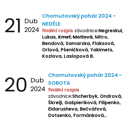
Dotsenko, Laslopová R.,
Zemianková, Žbánková,
21
Chomutovský pohár 2024 -
Sochorová, Repetska, Lukas,
Dub
Negreskul, Mitro
NEDĚLE
2024
finální rozpis
závodnice:
Negreskul,
Lukas,
Kmeť, Motlová
, Mitro,
Bendová, Samarska, Flaksová,
Orlová, Pšeničková, Yakimets,
Kozlova, Laslopová B.
20
Chomutovský pohár 2024 -
Dub
SOBOTA
2024
finální rozpis
závodnice:
Shcherbyk, Ondrová,
Škrelji, Gašpieriková, Filipenko,
Eldarusheva, Bečvářová,
Dotsenko, Formánková,
Matějková, Zemianková,
Laslopová R., Repetska,