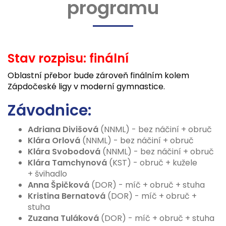
programu
Stav rozpisu: finální
Oblastní přebor bude zároveň finálním kolem
Zápdočeské ligy v moderní gymnastice.
Závodnice:
Adriana Divišová
(NNML) - bez náčiní + obruč
Klára Orlová
(NNML) - bez náčiní + obruč
Klára Svobodová
(NNML) - bez náčiní + obruč
Klára Tamchynová
(KST) - obruč + kužele
+ švihadlo
Anna Špičková
(DOR) - míč + obruč + stuha
Kristina Bernatová
(DOR) - míč + obruč +
stuha
Zuzana Tuláková
(DOR) - míč + obruč + stuha