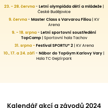
23. - 28. června
-
Letní olympiáda dětí a mládeže
|
České Budějovice
9. června
-
Master Class s Varvarou Filiou
| KV
Arena
9. - 18. srpna
-
Letní sportovní
soustředění
TopCamp
| Sportovní hala Tachov
31. srpna -
Festival SPORTU° 2
|
KV Arena
10., 17. a 24. září
-
Nábor do TopGym Karlovy Vary
|
Hala TC Gejzírpark
Kalendář akcí a závodů 2024