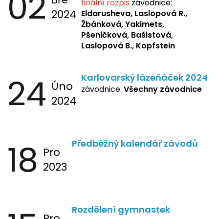
02
finální rozpis
závodnice:
2024
Eldarusheva,
Laslopová R.,
Žbánková, Yakimets,
Pšeničková, Bašistová,
Laslopová B., Kopfstein
24
Karlovarský lázeňáček 2024
Úno
závodnice:
Všechny závodnice
2024
18
Předběžný kalendář závodů
Pro
2023
Rozdělení gymnastek
Pro