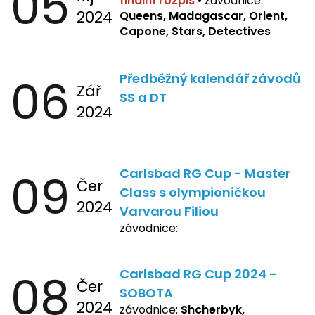
05
finální rozpis
•
závodnice:
2024
Queens, Madagascar, Orient,
Capone, Stars, Detectives
06
Předběžný kalendář závodů
Zář
SS a DT
2024
09
Carlsbad RG Cup - Master
Čer
Class s olympioničkou
2024
Varvarou Filiou
závodnice:
08
Carlsbad RG Cup 2024 -
Čer
SOBOTA
2024
závodnice:
Shcherbyk,