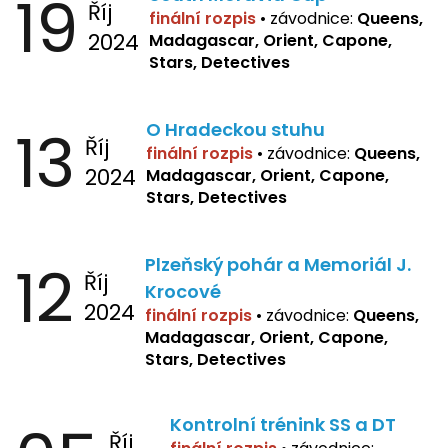
19
Říj
finální rozpis
•
závodnice:
Queens,
2024
Madagascar, Orient, Capone,
Stars, Detectives
13
O Hradeckou stuhu
Říj
finální rozpis
•
závodnice:
Queens,
2024
Madagascar, Orient, Capone,
Stars, Detectives
12
Plzeňský pohár a Memoriál J.
Říj
Krocové
2024
finální rozpis
• závodnice:
Queens,
Madagascar, Orient, Capone,
Stars, Detectives
Kontrolní trénink SS a DT
Říj