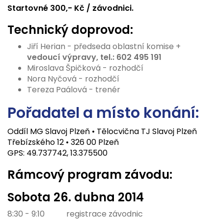
Startovné 300,- Kč / závodnici.
Technický doprovod:
Jiří Herian - předseda oblastní komise
+
vedoucí výpravy, tel.: 602 495 191
Miroslava Špičková - rozhodčí
Nora Nyčová - rozhodčí
Tereza Paálová - trenér
Pořadatel a místo konání:
Oddíl MG Slavoj Plzeň • Tělocvična TJ Slavoj Plzeň
Třebízského 12 • 326 00 Plzeň
GPS:
49.737742, 13.375500
Rámcový program závodu:
Sobota 26
. dubna 2014
8:30 - 9:10
registrace závodnic