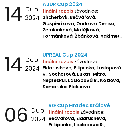
14
AJUR Cup 2024
Žbánková, Sochorová
Dub
finální rozpis
závodnice:
2024
Shcherbyk,
Bečvářová,
Gašpieriková, Ondrová Denisa,
Zemianková, Matějková,
Formánková, Žbánková, Yakimets,
Pšeničková, Bašistová, Bendová,
Kopfstein,
Orlová
14
UPREAL Cup 2024
Dub
finální rozpis
závodnice:
2024
Eldarusheva, Filipenko, Laslopová
R., Sochorová,
Lukas
, Mitro,
Negreskul, Laslopová B., Kozlova,
Samarska
, Flaksová
06
RG Cup Hradec Králové
Dub
finální rozpis
Závodnice:
2024
Bečvářová, Eldarusheva,
Filkipenko, Laslopová R.,