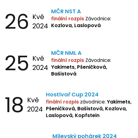
26
MČR NST A
Kvě
finální rozpis
Závodnice:
2024
Kozlova, Laslopová
25
MČR NML A
Kvě
finální rozpis
Závodnice:
2024
Yakimets, Pšeničková,
Bašistová
18
Hostivař Cup 2024
Kvě
finální rozpis
závodnice:
Yakimets,
2024
Pšeničková, Bašistová, Kozlova,
Laslopová, Kopfstein
Milevský pohárek 2024