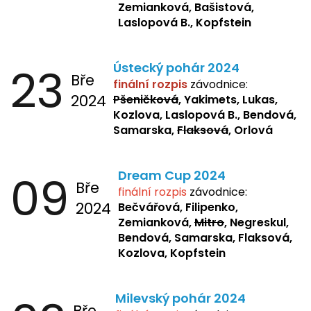
Zemianková, Bašistová,
Laslopová B., Kopfstein
23
Ústecký pohár 2024
Bře
finální rozpis
závodnice:
2024
Pšeničková
, Yakimets, Lukas,
Kozlova, Laslopová B., Bendová,
Samarska,
Flaksová
, Orlová
09
Dream Cup 2024
Bře
finální rozpis
závodnice:
2024
Bečvářová, Filipenko,
Zemianková,
Mitro
, Negreskul,
Bendová, Samarska, Flaksová,
Kozlova, Kopfstein
Milevský pohár 2024
Bře