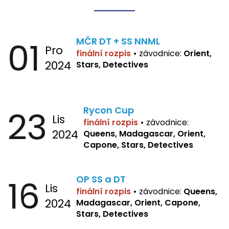
01
MČR DT + SS NNML
Pro
finální rozpis
•
závodnice:
Orient,
2024
Stars, Detectives
23
Rycon Cup
Lis
finální rozpis
•
závodnice:
2024
Queens, Madagascar, Orient,
Capone, Stars, Detectives
16
OP SS a DT
Lis
finální rozpis
•
závodnice:
Queens,
2024
Madagascar, Orient, Capone,
Stars, Detectives