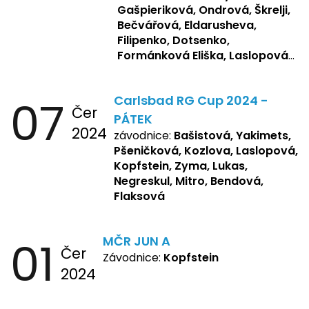
Gašpieriková, Ondrová, Škrelji,
Bečvářová, Eldarusheva,
Filipenko, Dotsenko,
Formánková Eliška, Laslopová
R., Matějková, Zemianková,
Repetska, Sochorová,
07
Carlsbad RG Cup 2024 -
Žbánková, Bašistová Beáta,
Čer
Yakimets, Pšeničková Vanesa,
PÁTEK
2024
Kozlova Nelly, Laslopová B.,
závodnice:
Bašistová, Yakimets,
Kopfstein, Lukas, Negreskul ,
Pšeničková, Kozlova, Laslopová,
Mitro, Bendová, Flaksová
Kopfstein, Zyma, Lukas,
Negreskul, Mitro, Bendová,
Flaksová
01
MČR JUN A
Čer
Závodnice:
Kopfstein
2024