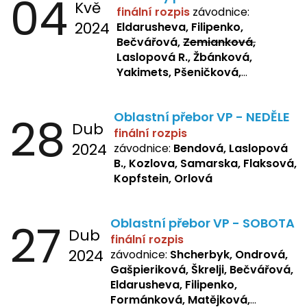
04
Kvě
finální rozpis
závodnice:
2024
Eldarusheva, Filipenko,
Bečvářová,
Zemianková,
Laslopová R., Žbánková,
Yakimets, Pšeničková,
Bašistová, Bendová,
Laslopová
B., Kopfstein
28
Oblastní přebor VP - NEDĚLE
Dub
finální rozpis
2024
závodnice:
Bendová, Laslopová
B., Kozlova, Samarska, Flaksová,
Kopfstein, Orlová
27
Oblastní přebor VP - SOBOTA
Dub
finální rozpis
2024
závodnice:
Shcherbyk, Ondrová,
Gašpieriková, Škrelji, Bečvářová,
Eldarusheva, Filipenko,
Formánková, Matějková,