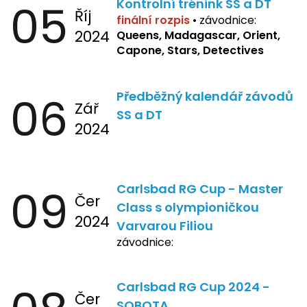
05
Kontrolní trénink SS a DT
Říj
finální rozpis
•
závodnice:
2024
Queens, Madagascar, Orient,
Capone, Stars, Detectives
06
Předběžný kalendář závodů
Zář
SS a DT
2024
09
Carlsbad RG Cup - Master
Čer
Class s olympioničkou
2024
Varvarou Filiou
závodnice:
Carlsbad RG Cup 2024 -
Čer
SOBOTA