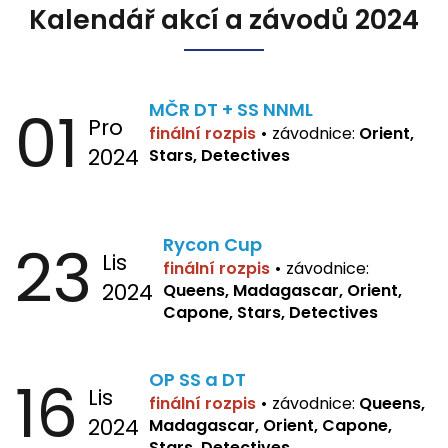
Kalendář akcí a závodů 2024
01
MČR DT + SS NNML
Pro
finální rozpis
•
závodnice:
Orient,
2024
Stars, Detectives
23
Rycon Cup
Lis
finální rozpis
•
závodnice:
2024
Queens, Madagascar, Orient,
Capone, Stars, Detectives
16
OP SS a DT
Lis
finální rozpis
•
závodnice:
Queens,
2024
Madagascar, Orient, Capone,
Stars, Detectives