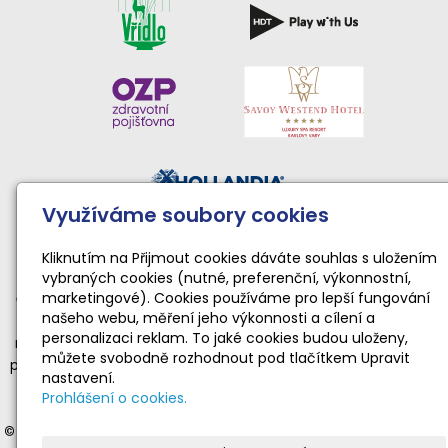
Využíváme soubory cookies
Činnost sportovního klubu moderní gymnastiky podporují:
Národní sportovní agentura • Karlovarský kraj • Statutární
Kliknutím na Přijmout cookies dáváte souhlas s uložením
vybraných cookies (nutné, preferenční, výkonnostní,
město Karlovy Vary
marketingové). Cookies používáme pro lepší fungování
Činnost TopGym Karlovy Vary pro rok 2026 byla podpořena
našeho webu, měření jeho výkonnosti a cílení a
dotací Národní sportovní agentury ve výši 169 100 Kč
personalizaci reklam. To jaké cookies budou uloženy,
na zabezpečení sportovní, tělovýchovné a organizační funkce
můžete svobodně rozhodnout pod tlačítkem Upravit
příjemce dotace realizující sportovní aktivity dětí a mládeže ve
nastavení.
věku od 4 do 19 let v souladu s platnými a registrovanými
Prohlášení o cookies.
stanovami.
© 2012-2025 Moderní gymnastika Karlovy Vary
- veškerá práva