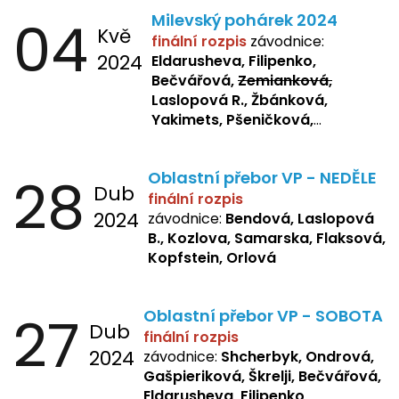
04
Milevský pohárek 2024
Kvě
finální rozpis
závodnice:
2024
Eldarusheva, Filipenko,
Bečvářová,
Zemianková,
Laslopová R., Žbánková,
Yakimets, Pšeničková,
Bašistová, Bendová,
Laslopová
B., Kopfstein
28
Oblastní přebor VP - NEDĚLE
Dub
finální rozpis
2024
závodnice:
Bendová, Laslopová
B., Kozlova, Samarska, Flaksová,
Kopfstein, Orlová
27
Oblastní přebor VP - SOBOTA
Dub
finální rozpis
2024
závodnice:
Shcherbyk, Ondrová,
Gašpieriková, Škrelji, Bečvářová,
Eldarusheva, Filipenko,