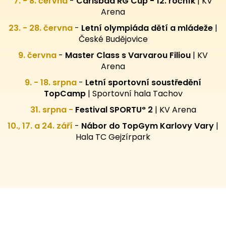
7. - 8. června
-
Carlsbad RG Cup - 12. ročník
| KV
Arena
23. - 28. června
-
Letní olympiáda dětí a mládeže
|
České Budějovice
9. června
-
Master Class s Varvarou Filiou
| KV
Arena
9. - 18. srpna
-
Letní sportovní
soustředění
TopCamp
| Sportovní hala Tachov
31. srpna -
Festival SPORTU° 2
|
KV Arena
10., 17. a 24. září
-
Nábor do TopGym Karlovy Vary
|
Hala TC Gejzírpark