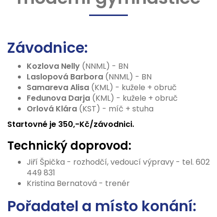
Závodnice:
Kozlova Nelly
(NNML) - BN
Laslopová Barbora
(NNML) - BN
Samareva Alisa
(KML) - kužele + obruč
Fedunova Darja
(KML) - kužele + obruč
Orlová Klára
(KST) - míč + stuha
Startovné je 350,-Kč/závodnici.
Technický doprovod:
Jiří Špička - rozhodčí, vedoucí výpravy - tel. 602
449 831
Kristina Bernatová - trenér
Pořadatel a místo konání: