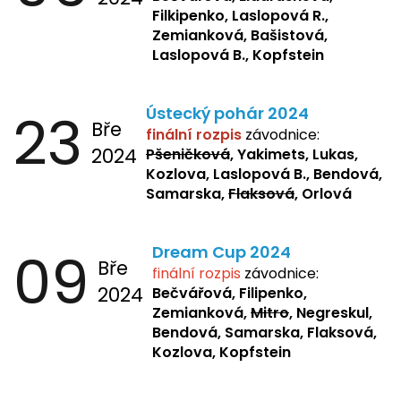
Filkipenko, Laslopová R.,
Zemianková, Bašistová,
Laslopová B., Kopfstein
23
Ústecký pohár 2024
Bře
finální rozpis
závodnice:
2024
Pšeničková
, Yakimets, Lukas,
Kozlova, Laslopová B., Bendová,
Samarska,
Flaksová
, Orlová
09
Dream Cup 2024
Bře
finální rozpis
závodnice:
2024
Bečvářová, Filipenko,
Zemianková,
Mitro
, Negreskul,
Bendová, Samarska, Flaksová,
Kozlova, Kopfstein