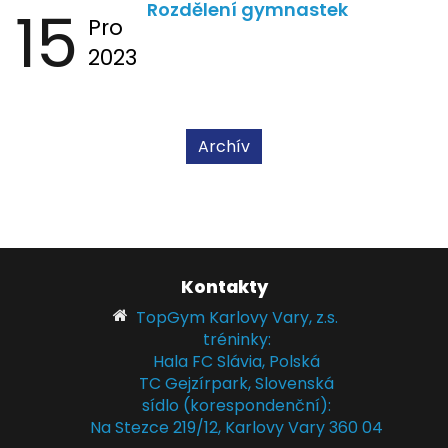
15
Rozdělení gymnastek
Pro
2023
Archív
Kontakty
TopGym Karlovy Vary, z.s.
tréninky:
Hala FC Slávia, Polská
TC Gejzírpark, Slovenská
sídlo (korespondenční):
Na Stezce 219/12, Karlovy Vary 360 04