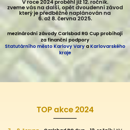
V roce 2024 proběhl již 12. ročník.
zveme vás na další, opět dvoudenní závod
který je předběžně naplánován na
6. až 8. června 2025.
mezinárodní závody Carlsbad RG Cup probíhají
za finanční podpory
Statutárního město Karlovy Vary
a
Karlovarského
kraje
TOP akce 2024