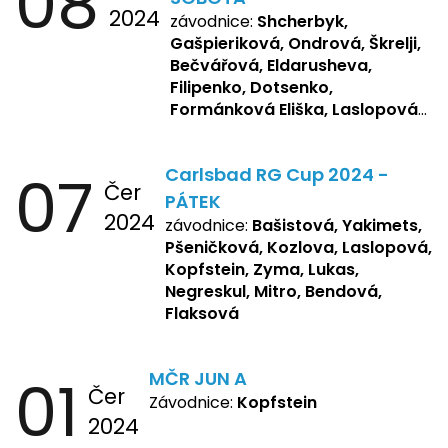
08
2024
závodnice:
Shcherbyk,
Gašpieriková, Ondrová, Škrelji,
Bečvářová, Eldarusheva,
Filipenko, Dotsenko,
Formánková Eliška, Laslopová
R., Matějková, Zemianková,
Repetska, Sochorová,
07
Carlsbad RG Cup 2024 -
Žbánková, Bašistová Beáta,
Čer
Yakimets, Pšeničková Vanesa,
PÁTEK
2024
Kozlova Nelly, Laslopová B.,
závodnice:
Bašistová, Yakimets,
Kopfstein, Lukas, Negreskul ,
Pšeničková, Kozlova, Laslopová,
Mitro, Bendová, Flaksová
Kopfstein, Zyma, Lukas,
Negreskul, Mitro, Bendová,
Flaksová
01
MČR JUN A
Čer
Závodnice:
Kopfstein
2024