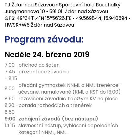
TJ Žďár nad Sázavou • Sportovní hala Bouchalky
Jungmannova 10 • 591 01 Žďár nad Sázavou
GPS: 49°34'11.4"N 15°56'26.1"E • 49.569844, 15.940594 •
HW9R+W6 Žďár nad Sázavou
Program závodu:
Neděle
24. března 2019
7:00
příchod do šaten
7:45
prezentace závodnic
- 8:15
předání gymnastek NNML a NML trenérce -
8:00
učesané, namalované (KML a KST do 13:00)
8:50
rozcvičení závodnic TopGym KV na ploše
8:20 -
porada rozhodčích a trenérek
8:50
9:00
zahájení závodů (bez nástupu)
14:15
slavnostní nástup, vyhlášení dopoledních
kategorií NNML, NML