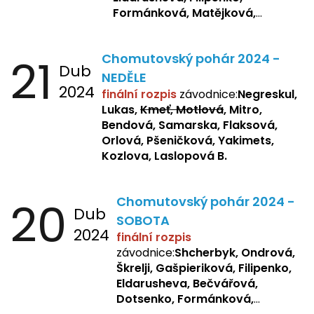
Formánková, Matějková,
Dotsenko, Laslopová R.,
Zemianková, Žbánková,
21
Chomutovský pohár 2024 -
Sochorová, Repetska, Lukas,
Dub
Negreskul, Mitro
NEDĚLE
2024
finální rozpis
závodnice:
Negreskul,
Lukas,
Kmeť, Motlová
, Mitro,
Bendová, Samarska, Flaksová,
Orlová, Pšeničková, Yakimets,
Kozlova, Laslopová B.
20
Chomutovský pohár 2024 -
Dub
SOBOTA
2024
finální rozpis
závodnice:
Shcherbyk, Ondrová,
Škrelji, Gašpieriková, Filipenko,
Eldarusheva, Bečvářová,
Dotsenko, Formánková,