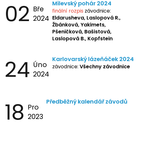
02
Milevský pohár 2024
Bře
finální rozpis
závodnice:
2024
Eldarusheva,
Laslopová R.,
Žbánková, Yakimets,
Pšeničková, Bašistová,
Laslopová B., Kopfstein
24
Karlovarský lázeňáček 2024
Úno
závodnice:
Všechny závodnice
2024
18
Předběžný kalendář závodů
Pro
2023