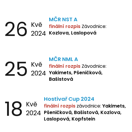
26
MČR NST A
Kvě
finální rozpis
Závodnice:
2024
Kozlova, Laslopová
25
MČR NML A
Kvě
finální rozpis
Závodnice:
2024
Yakimets, Pšeničková,
Bašistová
18
Hostivař Cup 2024
Kvě
finální rozpis
závodnice:
Yakimets,
2024
Pšeničková, Bašistová, Kozlova,
Laslopová, Kopfstein