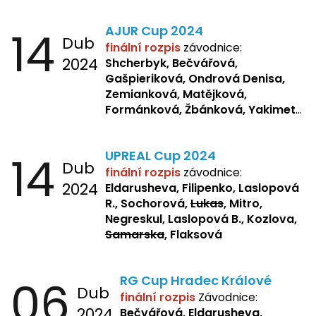
Matějková, Zemianková,
Laslopová R., Repetska,
14
AJUR Cup 2024
Žbánková, Sochorová
Dub
finální rozpis
závodnice:
2024
Shcherbyk,
Bečvářová,
Gašpieriková, Ondrová Denisa,
Zemianková, Matějková,
Formánková, Žbánková, Yakimets,
Pšeničková, Bašistová, Bendová,
Kopfstein,
Orlová
14
UPREAL Cup 2024
Dub
finální rozpis
závodnice:
2024
Eldarusheva, Filipenko, Laslopová
R., Sochorová,
Lukas
, Mitro,
Negreskul, Laslopová B., Kozlova,
Samarska
, Flaksová
06
RG Cup Hradec Králové
Dub
finální rozpis
Závodnice:
2024
Bečvářová, Eldarusheva,