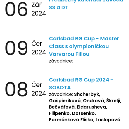
06
Zář
SS a DT
2024
09
Carlsbad RG Cup - Master
Čer
Class s olympioničkou
2024
Varvarou Filiou
závodnice:
08
Carlsbad RG Cup 2024 -
Čer
SOBOTA
2024
závodnice:
Shcherbyk,
Gašpieriková, Ondrová, Škrelji,
Bečvářová, Eldarusheva,
Filipenko, Dotsenko,
Formánková Eliška, Laslopová
R., Matějková, Zemianková,