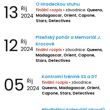
13
O Hradeckou stuhu
Říj
finální rozpis
•
závodnice:
Queens,
2024
Madagascar, Orient, Capone,
Stars, Detectives
12
Plzeňský pohár a Memoriál J.
Říj
Krocové
2024
finální rozpis
• závodnice:
Queens,
Madagascar, Orient, Capone,
Stars, Detectives
05
Kontrolní trénink SS a DT
Říj
finální rozpis
•
závodnice:
2024
Queens, Madagascar, Orient,
Capone, Stars, Detectives
Předběžný kalendář závodů