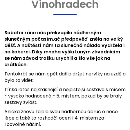
Vinohradech
Sobotní ráno nás překvapilo nádherným
slunečným počasím,ač předpověď zněla na velký
déšť. A naštěstí nám ta slunečná nálada vydržela i
na koberci. Díky mnoha vyškrtaným závodnicím
se nám závod trošku urychlil a šlo vše jak na
drátkách.
Tentokrát se nám opět dařilo držet nervíky na uzdě a
bylo to vidět:
Tínka letos nejkrásnější a nejčistější sestava s míčem
- vysoko hodnocená - 5. místem, pokud by se braly
sestavy zvlášť.
Anička znovu zajela svou nádhernou obruč o něco
lépe a také to rozhodčí ocenili 4. místem za
libovolné náčiní.