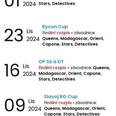
01
2024
Stars, Detectives
23
Rycon Cup
Lis
finální rozpis
•
závodnice:
2024
Queens, Madagascar, Orient,
Capone, Stars, Detectives
16
OP SS a DT
Lis
finální rozpis
•
závodnice:
Queens,
2024
Madagascar, Orient, Capone,
Stars, Detectives
09
Slavoj RG Cup
Lis
finální rozpis
•
závodnice:
2024
Queens, Madagascar, Orient,
Capone, Stars, Detectives