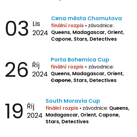
03
Cena města Chomutova
Lis
finální rozpis
•
závodnice:
2024
Queens, Madagascar, Orient,
Capone, Stars, Detectives
26
Porta Bohemica Cup
Říj
finální rozpis
•
závodnice:
2024
Queens, Madagascar, Orient,
Capone
, Stars, Detectives
19
South Moravia Cup
Říj
finální rozpis
•
závodnice:
Queens,
2024
Madagascar, Orient, Capone,
Stars, Detectives