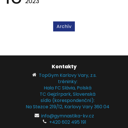
2023
Archív
Kontakty
TopGym Karlovy Vary, z.s.
tréninky:
Hala FC Slávia, Polská
TC Gejzírpark, Slovenská
sídlo (korespondenční):
Na Stezce 219/12, Karlovy Vary 360 04
info@gymnastika-kv.cz
+420 602 495 191