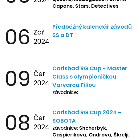
Capone, Stars, Detectives
06
Předběžný kalendář závodů
Zář
SS a DT
2024
09
Carlsbad RG Cup - Master
Čer
Class s olympioničkou
2024
Varvarou Filiou
závodnice:
08
Carlsbad RG Cup 2024 -
Čer
SOBOTA
2024
závodnice:
Shcherbyk,
Gašpieriková, Ondrová, Škrelji,