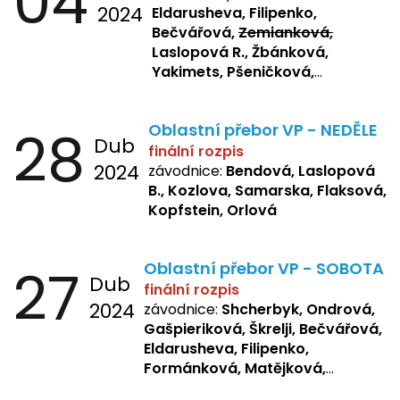
04
2024
Eldarusheva, Filipenko,
Bečvářová,
Zemianková,
Laslopová R., Žbánková,
Yakimets, Pšeničková,
Bašistová, Bendová,
Laslopová
B., Kopfstein
28
Oblastní přebor VP - NEDĚLE
Dub
finální rozpis
2024
závodnice:
Bendová, Laslopová
B., Kozlova, Samarska, Flaksová,
Kopfstein, Orlová
27
Oblastní přebor VP - SOBOTA
Dub
finální rozpis
2024
závodnice:
Shcherbyk, Ondrová,
Gašpieriková, Škrelji, Bečvářová,
Eldarusheva, Filipenko,
Formánková, Matějková,
Dotsenko, Laslopová R.,