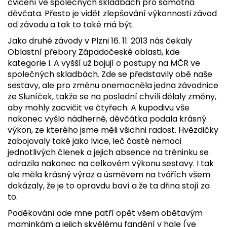
cvičení ve společných skladbách pro samotná
děvčata. Přesto je vidět zlepšování výkonnosti závod
od závodu a tak to také má být.
Jako druhé závody v Plzni 16. 11. 2013 nás čekaly
Oblastní přebory Západočeské oblasti, kde
kategorie I. A vyšší už bojují o postupy na MČR ve
společných skladbách. Zde se představily obě naše
sestavy, ale pro změnu onemocněla jedna závodnice
ze Sluníček, takže se na poslední chvíli dělaly změny,
aby mohly zacvičit ve čtyřech. A kupodivu vše
nakonec vyšlo nádherně, děvčátka podala krásný
výkon, ze kterého jsme měli všichni radost. Hvězdičky
zabojovaly také jako lvice, leč časté nemoci
jednotlivých členek a jejich absence na tréninku se
odrazila nakonec na celkovém výkonu sestavy. I tak
ale měla krásný výraz a úsměvem na tvářích všem
dokázaly, že je to opravdu baví a že ta dřina stojí za
to.
Poděkování ode mne patří opět všem obětavým
maminkám a jejich skvělému fandění v hale (ve