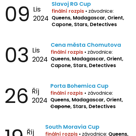
09
Slavoj RG Cup
Lis
finální rozpis
•
závodnice:
2024
Queens, Madagascar, Orient,
Capone, Stars, Detectives
03
Cena města Chomutova
Lis
finální rozpis
•
závodnice:
2024
Queens, Madagascar, Orient,
Capone, Stars, Detectives
26
Porta Bohemica Cup
Říj
finální rozpis
•
závodnice:
2024
Queens, Madagascar, Orient,
Capone
, Stars, Detectives
South Moravia Cup
Říj
finální rozpis
•
závodnice:
Queens,