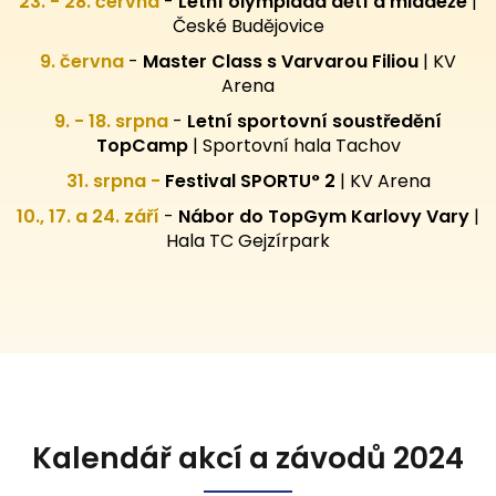
23. - 28. června
-
Letní olympiáda dětí a mládeže
|
České Budějovice
9. června
-
Master Class s Varvarou Filiou
| KV
Arena
9. - 18. srpna
-
Letní sportovní
soustředění
TopCamp
| Sportovní hala Tachov
31. srpna -
Festival SPORTU° 2
|
KV Arena
10., 17. a 24. září
-
Nábor do TopGym Karlovy Vary
|
Hala TC Gejzírpark
Kalendář akcí a závodů 2024