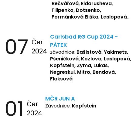
Bečvářová, Eldarusheva,
Filipenko, Dotsenko,
Formánková Eliška, Laslopová
R., Matějková, Zemianková,
Repetska, Sochorová,
07
Carlsbad RG Cup 2024 -
Žbánková, Bašistová Beáta,
Čer
Yakimets, Pšeničková Vanesa,
PÁTEK
2024
Kozlova Nelly, Laslopová B.,
závodnice:
Bašistová, Yakimets,
Kopfstein, Lukas, Negreskul ,
Pšeničková, Kozlova, Laslopová,
Mitro, Bendová, Flaksová
Kopfstein, Zyma, Lukas,
Negreskul, Mitro, Bendová,
Flaksová
01
MČR JUN A
Čer
Závodnice:
Kopfstein
2024