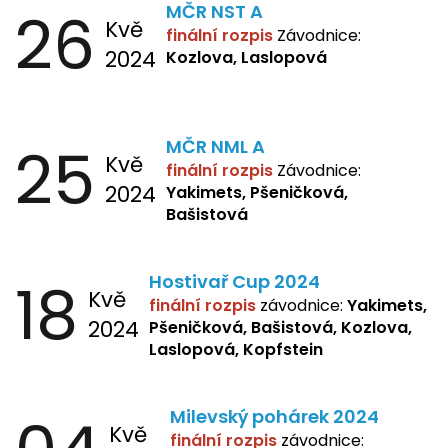
26
MČR NST A
Kvě
finální rozpis
Závodnice:
2024
Kozlova, Laslopová
25
MČR NML A
Kvě
finální rozpis
Závodnice:
2024
Yakimets, Pšeničková,
Bašistová
18
Hostivař Cup 2024
Kvě
finální rozpis
závodnice:
Yakimets,
2024
Pšeničková, Bašistová, Kozlova,
Laslopová, Kopfstein
Milevský pohárek 2024
Kvě
finální rozpis
závodnice: