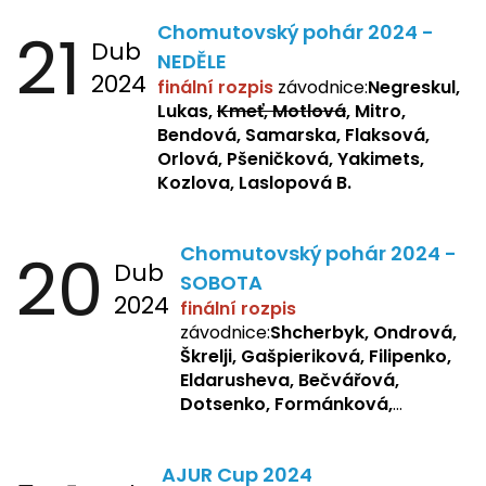
Zemianková, Žbánková,
21
Chomutovský pohár 2024 -
Sochorová, Repetska, Lukas,
Dub
Negreskul, Mitro
NEDĚLE
2024
finální rozpis
závodnice:
Negreskul,
Lukas,
Kmeť, Motlová
, Mitro,
Bendová, Samarska, Flaksová,
Orlová, Pšeničková, Yakimets,
Kozlova, Laslopová B.
20
Chomutovský pohár 2024 -
Dub
SOBOTA
2024
finální rozpis
závodnice:
Shcherbyk, Ondrová,
Škrelji, Gašpieriková, Filipenko,
Eldarusheva, Bečvářová,
Dotsenko, Formánková,
Matějková, Zemianková,
Laslopová R., Repetska,
AJUR Cup 2024
Žbánková, Sochorová