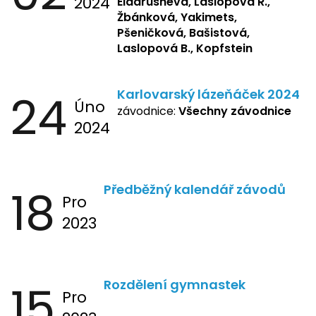
2024
Eldarusheva,
Laslopová R.,
Žbánková, Yakimets,
Pšeničková, Bašistová,
Laslopová B., Kopfstein
24
Karlovarský lázeňáček 2024
Úno
závodnice:
Všechny závodnice
2024
18
Předběžný kalendář závodů
Pro
2023
15
Rozdělení gymnastek
Pro