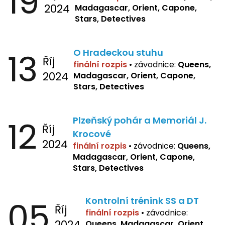
19
2024
Madagascar, Orient, Capone,
Stars, Detectives
13
O Hradeckou stuhu
Říj
finální rozpis
•
závodnice:
Queens,
2024
Madagascar, Orient, Capone,
Stars, Detectives
12
Plzeňský pohár a Memoriál J.
Říj
Krocové
2024
finální rozpis
• závodnice:
Queens,
Madagascar, Orient, Capone,
Stars, Detectives
05
Kontrolní trénink SS a DT
Říj
finální rozpis
•
závodnice:
2024
Queens, Madagascar, Orient,