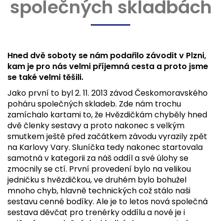
společných skladbách
Hned dvě soboty se nám podařilo závodit v Plzni,
kam je pro nás velmi příjemná cesta a proto jsme
se také velmi těšili.
Jako první to byl 2. 11. 2013 závod Českomoravského
poháru společných skladeb. Zde nám trochu
zamíchalo kartami to, že Hvězdičkám chyběly hned
dvě členky sestavy a proto nakonec s velkým
smutkem ještě před začátkem závodu vyrazily zpět
na Karlovy Vary. Sluníčka tedy nakonec startovala
samotná v kategorii za náš oddíl a své úlohy se
zmocnily se ctí. První provedení bylo na velikou
jedničku s hvězdičkou, ve druhém bylo bohužel
mnoho chyb, hlavně technických což stálo naši
sestavu cenné bodíky. Ale je to letos nová společná
sestava děvčat pro trenérky oddílu a nové je i