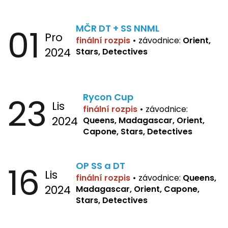
01
MČR DT + SS NNML
Pro
finální rozpis
•
závodnice:
Orient,
2024
Stars, Detectives
23
Rycon Cup
Lis
finální rozpis
•
závodnice:
2024
Queens, Madagascar, Orient,
Capone, Stars, Detectives
16
OP SS a DT
Lis
finální rozpis
•
závodnice:
Queens,
2024
Madagascar, Orient, Capone,
Stars, Detectives