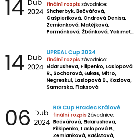
14
Dub
finální rozpis
závodnice:
2024
Shcherbyk,
Bečvářová,
Gašpieriková, Ondrová Denisa,
Zemianková, Matějková,
Formánková, Žbánková, Yakimets,
Pšeničková, Bašistová, Bendová,
Kopfstein,
Orlová
14
UPREAL Cup 2024
Dub
finální rozpis
závodnice:
2024
Eldarusheva, Filipenko, Laslopová
R., Sochorová,
Lukas
, Mitro,
Negreskul, Laslopová B., Kozlova,
Samarska
, Flaksová
06
RG Cup Hradec Králové
Dub
finální rozpis
Závodnice:
2024
Bečvářová, Eldarusheva,
Filkipenko, Laslopová R.,
Zemianková, Bašistová,