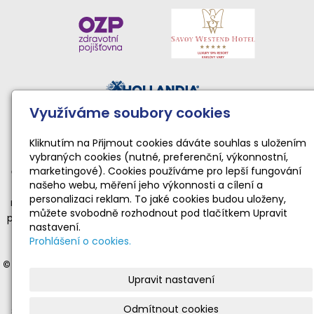
Využíváme soubory cookies
Činnost sportovního klubu moderní gymnastiky podporují:
Národní sportovní agentura • Karlovarský kraj • Statutární
Kliknutím na Přijmout cookies dáváte souhlas s uložením
vybraných cookies (nutné, preferenční, výkonnostní,
město Karlovy Vary
marketingové). Cookies používáme pro lepší fungování
Činnost TopGym Karlovy Vary pro rok 2026 byla podpořena
našeho webu, měření jeho výkonnosti a cílení a
dotací Národní sportovní agentury ve výši 169 100 Kč
personalizaci reklam. To jaké cookies budou uloženy,
na zabezpečení sportovní, tělovýchovné a organizační funkce
můžete svobodně rozhodnout pod tlačítkem Upravit
příjemce dotace realizující sportovní aktivity dětí a mládeže ve
nastavení.
věku od 4 do 19 let v souladu s platnými a registrovanými
Prohlášení o cookies.
stanovami.
© 2012-2025 Moderní gymnastika Karlovy Vary
- veškerá práva
Upravit nastavení
vyhrazena | © Web vytvořil:
Gitech
|
mail
|
adm
|
mapa webu
Stránky
www.gymnastika-kv.cz
jsou oficiální prezentací
Odmítnout cookies
sportovního klubu moderní gymnastiky TopGym Karlovy Vary.