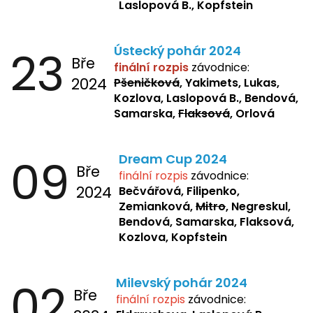
Laslopová B., Kopfstein
23
Ústecký pohár 2024
Bře
finální rozpis
závodnice:
2024
Pšeničková
, Yakimets, Lukas,
Kozlova, Laslopová B., Bendová,
Samarska,
Flaksová
, Orlová
09
Dream Cup 2024
Bře
finální rozpis
závodnice:
2024
Bečvářová, Filipenko,
Zemianková,
Mitro
, Negreskul,
Bendová, Samarska, Flaksová,
Kozlova, Kopfstein
02
Milevský pohár 2024
Bře
finální rozpis
závodnice: