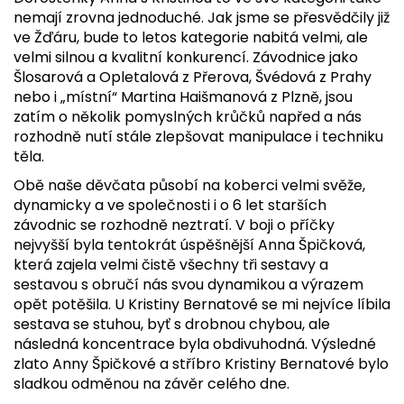
nemají zrovna jednoduché. Jak jsme se přesvědčily již
ve Žďáru, bude to letos kategorie nabitá velmi, ale
velmi silnou a kvalitní konkurencí. Závodnice jako
Šlosarová a Opletalová z Přerova, Švédová z Prahy
nebo i „místní“ Martina Haišmanová z Plzně, jsou
zatím o několik pomyslných krůčků napřed a nás
rozhodně nutí stále zlepšovat manipulace i techniku
těla.
Obě naše děvčata působí na koberci velmi svěže,
dynamicky a ve společnosti i o 6 let starších
závodnic se rozhodně neztratí. V boji o příčky
nejvyšší byla tentokrát úspěšnější Anna Špičková,
která zajela velmi čistě všechny tři sestavy a
sestavou s obručí nás svou dynamikou a výrazem
opět potěšila. U Kristiny Bernatové se mi nejvíce líbila
sestava se stuhou, byť s drobnou chybou, ale
následná koncentrace byla obdivuhodná. Výsledné
zlato Anny Špičkové a stříbro Kristiny Bernatové bylo
sladkou odměnou na závěr celého dne.