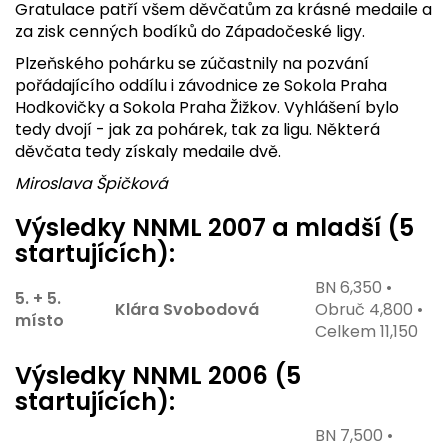
Gratulace patří všem děvčatům za krásné medaile a
za zisk cenných bodíků do Západočeské ligy.
Plzeňského pohárku se zúčastnily na pozvání
pořádajícího oddílu i závodnice ze Sokola Praha
Hodkovičky a Sokola Praha Žižkov. Vyhlášení bylo
tedy dvojí - jak za pohárek, tak za ligu. Některá
děvčata tedy získaly medaile dvě.
Miroslava Špičková
Výsledky NNML 2007 a mladší (5
startujících):
BN 6,350 •
5. + 5.
Klára Svobodová
Obruč 4,800 •
místo
Celkem 11,150
Výsledky NNML 2006 (5
startujících):
BN 7,500 •