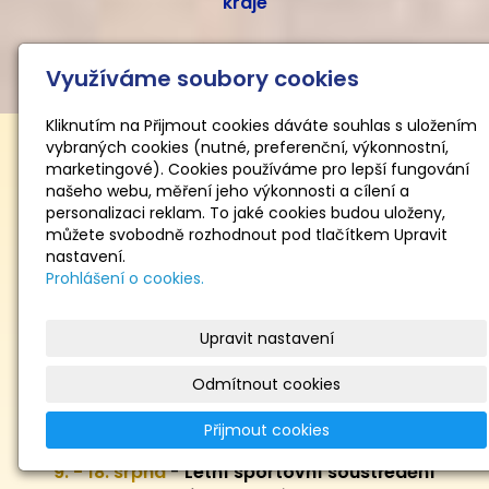
kraje
Využíváme soubory cookies
Kliknutím na Přijmout cookies dáváte souhlas s uložením
vybraných cookies (nutné, preferenční, výkonnostní,
marketingové). Cookies používáme pro lepší fungování
našeho webu, měření jeho výkonnosti a cílení a
TOP akce 2024
personalizaci reklam. To jaké cookies budou uloženy,
můžete svobodně rozhodnout pod tlačítkem Upravit
nastavení.
Prohlášení o cookies.
7. - 8. června
-
Carlsbad RG Cup - 12. ročník
| KV
Arena
Upravit nastavení
23. - 28. června
-
Letní olympiáda dětí a mládeže
|
České Budějovice
Odmítnout cookies
9. června
-
Master Class s Varvarou Filiou
| KV
Přijmout cookies
Arena
9. - 18. srpna
-
Letní sportovní
soustředění