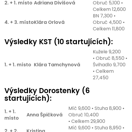
2. + 1. místo
Adriana Divišová
Obruč 5,100 •
Celkem 12,600
BN 7,300 •
4. + 3. místo
Klára Orlová
Obruč 4,500 •
Celkem 11,800
Výsledky KST (10 startujících):
Kužele 9,200
• Obruč 8,550 •
1. + 1. místo
Klára Tamchynová
Švihadlo 9,700
• Celkem
27,450
Výsledky Dorostenky (6
startujících):
Míč 9,600 • Stuha 8,900 •
1. + 1.
Anna Špičková
Obruč 10,400
místo
• Celkem 29,900
Míč 9,600 • Stuha 8,950 •
2. + 2.
Kristina