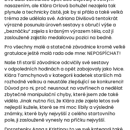
nasazením, ale Klára Orlová bohužel nezajela tak
plynule a technicky čistě, jak by si přála a také velká
tréma zde udělala své. Adriana Divišová tentokrát
výrazně posunula úroveň sestavy s obručí výše a
„beznáčku“ zajela s krásným výrazem těla, což jí
zaslouženě zajistilo medailovou pozici na bedně.
Pro všechny malé a statečné závodnice kromě velké
gratulace ještě malá rada ode mne: NEPOSPÍCHAT!
Naše tři starší závodnice odcvičily své sestavy
v odpoledních hodinách a opět zabojovaly jako lvice.
Klára Tamchynová v kategorii kadetek starších má
rozhodně velkou a neustále zlepšující se konkurenci!
Důvod pro ni, proč neusnout na vavřínech a nedělat
zbytečné manipulační chyby, které jsem zde také
viděla. Jinak nutno říci, že Klára zde zajela letos své
nejlepší kužele, které se mi moc líbily a výsledné
známky, které byly nejvyšší z celého startovního
pole, ji zaslouženě vynesly na příčku nejvyšší.
Dorostenky Anna s Kristinou to ve své kategorii také