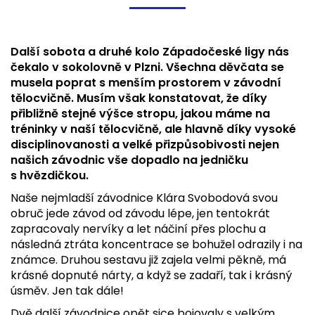
Další sobota a druhé kolo Západočeské ligy nás
čekalo v sokolovně v Plzni. Všechna děvčata se
musela poprat s menším prostorem v závodní
tělocvičně. Musím však konstatovat, že díky
přibližně stejné výšce stropu, jakou máme na
tréninky v naší tělocvičně, ale hlavně díky vysoké
disciplinovanosti a velké přizpůsobivosti nejen
našich závodnic vše dopadlo na jedničku
s hvězdičkou.
Naše nejmladší závodnice Klára Svobodová svou
obruč jede závod od závodu lépe, jen tentokrát
zapracovaly nervíky a let náčiní přes plochu a
následná ztráta koncentrace se bohužel odrazily i na
známce. Druhou sestavu již zajela velmi pěkně, má
krásné dopnuté nárty, a když se zadaří, tak i krásný
úsměv. Jen tak dále!
Dvě další závodnice opět sice bojovaly s velkým