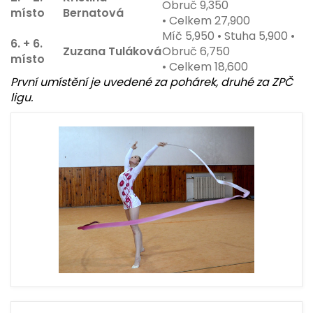
Obruč 9,350
místo
Bernatová
• Celkem 27,900
Míč 5,950 • Stuha 5,900 •
6. + 6.
Zuzana Tuláková
Obruč 6,750
místo
• Celkem 18,600
První umístění je uvedené za pohárek, druhé za ZPČ
ligu.