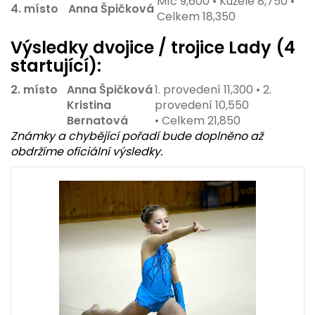
Míč 9,600 • Kužele 8,750 •
4. místo
Anna Špičková
Celkem 18,350
Výsledky dvojice / trojice Lady (4
startující):
2. místo
Anna Špičková
1. provedení 11,300 • 2.
Kristina
provedení 10,550
Bernatová
• Celkem 21,850
Známky a chybějící pořadí bude doplněno až
obdržíme oficiální výsledky.