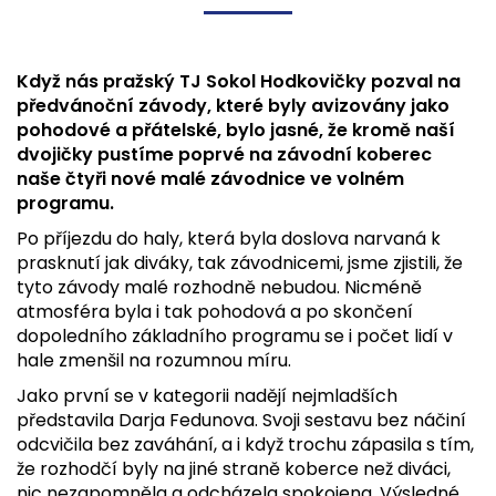
Když nás pražský TJ Sokol Hodkovičky pozval na
předvánoční závody, které byly avizovány jako
pohodové a přátelské, bylo jasné, že kromě naší
dvojičky pustíme poprvé na závodní koberec
naše čtyři nové malé závodnice ve volném
programu.
Po příjezdu do haly, která byla doslova narvaná k
prasknutí jak diváky, tak závodnicemi, jsme zjistili, že
tyto závody malé rozhodně nebudou. Nicméně
atmosféra byla i tak pohodová a po skončení
dopoledního základního programu se i počet lidí v
hale zmenšil na rozumnou míru.
Jako první se v kategorii nadějí nejmladších
představila Darja Fedunova. Svoji sestavu bez náčiní
odcvičila bez zaváhání, a i když trochu zápasila s tím,
že rozhodčí byly na jiné straně koberce než diváci,
nic nezapomněla a odcházela spokojena. Výsledné