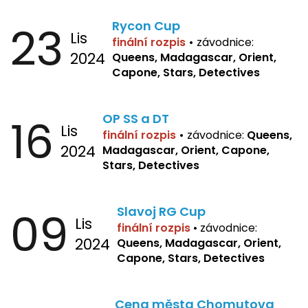
23
Rycon Cup
Lis
finální rozpis
•
závodnice:
2024
Queens, Madagascar, Orient,
Capone, Stars, Detectives
16
OP SS a DT
Lis
finální rozpis
•
závodnice:
Queens,
2024
Madagascar, Orient, Capone,
Stars, Detectives
09
Slavoj RG Cup
Lis
finální rozpis
•
závodnice:
2024
Queens, Madagascar, Orient,
Capone, Stars, Detectives
Cena města Chomutova