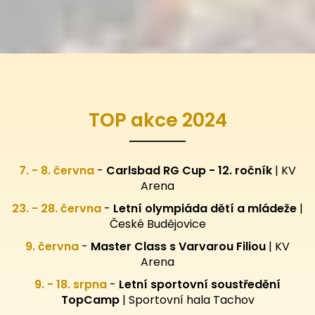
TOP akce 2024
7. - 8. června
-
Carlsbad RG Cup - 12. ročník
| KV
Arena
23. - 28. června
-
Letní olympiáda dětí a mládeže
|
České Budějovice
9. června
-
Master Class s Varvarou Filiou
| KV
Arena
9. - 18. srpna
-
Letní sportovní
soustředění
TopCamp
| Sportovní hala Tachov