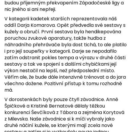
budou příjemným překvapením Západočeské ligy a
nic jiného si ani nepřeji.
V kategorii kadetek starších reprezentovala náš
oddíl Darja Komarova. Opět předvedla své sestavy s
kužely a obručí. První sestava byla hendikepována
poruchou zvukové aparatury, takže hudba z
náhradního přehrávače byla dost tichá, to ale platilo
i pro její soupeřky v kategorii. Darje se nepodařilo
zatím odstranit pokles tempa a výrazu v druhé části
sestavy a tak ve spojení s dalšími chybičkami její
výkon nestačil na lepší, než předposlední místo.
Věřím ale, že bude dále intenzivně trénovat a do jara
všechno dožene. Pozitivní přístup k tomu rozhodně
má.
V dorostenkách byly pouze čtyři závodnice. Anně
Špičkové a Kristině Bernatové dělaly těžkou
konkurenci Ševčíková z Tábora a zejména Korytová
z Milevska. Naše závodnice si k míči vybraly jako
druhé náčiní kužele, se kterými mají zcela nové
sestavy a zatím si je vyzkoušely pouze jednou.