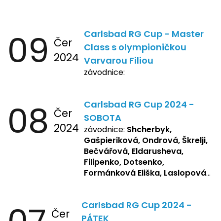
09
Carlsbad RG Cup - Master
Čer
Class s olympioničkou
2024
Varvarou Filiou
závodnice:
08
Carlsbad RG Cup 2024 -
Čer
SOBOTA
2024
závodnice:
Shcherbyk,
Gašpieriková, Ondrová, Škrelji,
Bečvářová, Eldarusheva,
Filipenko, Dotsenko,
Formánková Eliška, Laslopová
R., Matějková, Zemianková,
Repetska, Sochorová,
Carlsbad RG Cup 2024 -
Žbánková, Bašistová Beáta,
Čer
Yakimets, Pšeničková Vanesa,
PÁTEK