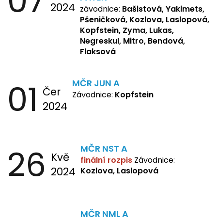
07
2024
Kozlova Nelly, Laslopová B.,
závodnice:
Bašistová, Yakimets,
Kopfstein, Lukas, Negreskul ,
Pšeničková, Kozlova, Laslopová,
Mitro, Bendová, Flaksová
Kopfstein, Zyma, Lukas,
Negreskul, Mitro, Bendová,
Flaksová
01
MČR JUN A
Čer
Závodnice:
Kopfstein
2024
26
MČR NST A
Kvě
finální rozpis
Závodnice:
2024
Kozlova, Laslopová
MČR NML A