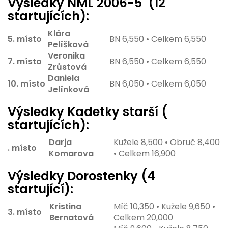
Výsledky NML 2006-5 (12
startujících):
Klára
5. místo
BN 6,550 • Celkem 6,550
Pelíšková
Veronika
7. místo
BN 6,550 • Celkem 6,550
Zrůstová
Daniela
10. místo
BN 6,050 • Celkem 6,050
Jelínková
Výsledky Kadetky starší (
startujících):
Darja
Kužele 8,500 • Obruč 8,400
. místo
Komarova
• Celkem 16,900
Výsledky Dorostenky (4
startující):
Kristina
Míč 10,350 • Kužele 9,650 •
3. místo
Bernatová
Celkem 20,000