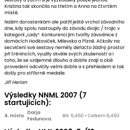
Kristina tak skončila na třetím a Anna na čtvrtém
místě.
Našim dorostenkám ale patřil ještě vrchol závodního
dne, kdy spolu nastoupily do závodu dvojic / trojic v
kategorii „Lady“. Konkurenci jim tvořily závodnice z
domácích Hodkoviček, Milevska a Plzně. Ačkoliv na
secvičení své sestavy neměly defacto žádný prostor
při trénincích, využily skvěle svých zkušeností a i
toho, že se vzájemně dlouho a dobře znají a obě
provedení odcvičily velmi dobře a s přehledem si tak
došly pro stříbrné medaile.
Jiří Herian
Výsledky NNML 2007 (7
startujících):
Darja
4. místo
BN 6,450 • Celkem 6,450
Fedunova