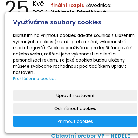
25
Kvě
finální rozpis
Závodnice:
2024
Yakimets, Pšeničková,
Bašistová
Využíváme soubory cookies
Kliknutím na Přijmout cookies dáváte souhlas s uložením
18
Hostivař Cup 2024
vybraných cookies (nutné, preferenční, výkonnostní,
Kvě
finální rozpis
závodnice:
Yakimets,
marketingové). Cookies používáme pro lepší fungování
2024
Pšeničková, Bašistová, Kozlova,
našeho webu, měření jeho výkonnosti a cílení a
Laslopová, Kopfstein
personalizaci reklam. To jaké cookies budou uloženy,
můžete svobodně rozhodnout pod tlačítkem Upravit
nastavení.
Prohlášení o cookies.
04
Milevský pohárek 2024
Kvě
finální rozpis
závodnice:
2024
Eldarusheva, Filipenko,
Upravit nastavení
Bečvářová,
Zemianková,
Laslopová R., Žbánková,
Odmítnout cookies
Yakimets, Pšeničková,
Přijmout cookies
Bašistová, Bendová,
Laslopová
B., Kopfstein
Oblastní přebor VP - NEDĚLE