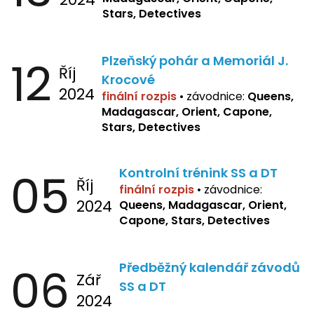
Stars, Detectives
12
Plzeňský pohár a Memoriál J.
Říj
Krocové
2024
finální rozpis
• závodnice:
Queens,
Madagascar, Orient, Capone,
Stars, Detectives
05
Kontrolní trénink SS a DT
Říj
finální rozpis
•
závodnice:
2024
Queens, Madagascar, Orient,
Capone, Stars, Detectives
06
Předběžný kalendář závodů
Zář
SS a DT
2024