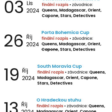
03
Lis
finální rozpis
•
závodnice:
2024
Queens, Madagascar, Orient,
Capone, Stars, Detectives
26
Porta Bohemica Cup
Říj
finální rozpis
•
závodnice:
2024
Queens, Madagascar, Orient,
Capone
, Stars, Detectives
19
South Moravia Cup
Říj
finální rozpis
•
závodnice:
Queens,
2024
Madagascar, Orient, Capone,
Stars, Detectives
13
O Hradeckou stuhu
Říj
finální rozpis
•
závodnice:
Queens,
2024
Madagascar, Orient, Capone,