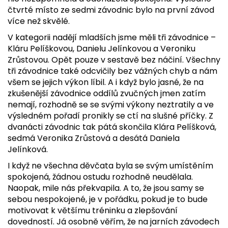
čtvrté místo ze sedmi závodnic bylo na první závod
více než skvělé.
V kategorii nadějí mladších jsme měli tři závodnice –
Kláru Pelíškovou, Danielu Jelínkovou a Veroniku
Zrůstovou. Opět pouze v sestavě bez náčiní. Všechny
tři závodnice také odcvičily bez vážných chyb a nám
všem se jejich výkon líbil. A i když bylo jasné, že na
zkušenější závodnice oddílů zvučných jmen zatím
nemají, rozhodně se se svými výkony neztratily a ve
výsledném pořadí pronikly se ctí na slušné příčky. Z
dvanácti závodnic tak pátá skončila Klára Pelíšková,
sedmá Veronika Zrůstová a desátá Daniela
Jelínková.
I když ne všechna děvčata byla se svým umístěním
spokojená, žádnou ostudu rozhodně neudělala.
Naopak, mile nás překvapila. A to, že jsou samy se
sebou nespokojené, je v pořádku, pokud je to bude
motivovat k většímu tréninku a zlepšování
dovedností. Já osobně věřím, že na jarních závodech