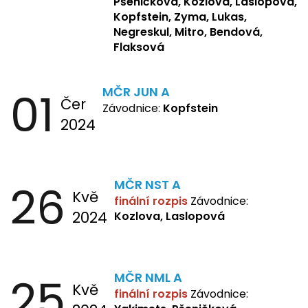
Pšeničková, Kozlova, Laslopová,
Mitro, Bendová, Flaksová
Kopfstein, Zyma, Lukas,
Negreskul, Mitro, Bendová,
Flaksová
01
MČR JUN A
Čer
Závodnice:
Kopfstein
2024
26
MČR NST A
Kvě
finální rozpis
Závodnice:
2024
Kozlova, Laslopová
25
MČR NML A
Kvě
finální rozpis
Závodnice: