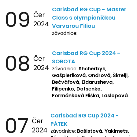
09
Carlsbad RG Cup - Master
Čer
Class s olympioničkou
2024
Varvarou Filiou
závodnice:
08
Carlsbad RG Cup 2024 -
Čer
SOBOTA
2024
závodnice:
Shcherbyk,
Gašpieriková, Ondrová, Škrelji,
Bečvářová, Eldarusheva,
Filipenko, Dotsenko,
Formánková Eliška, Laslopová
R., Matějková, Zemianková,
Repetska, Sochorová,
07
Carlsbad RG Cup 2024 -
Žbánková, Bašistová Beáta,
Čer
Yakimets, Pšeničková Vanesa,
PÁTEK
2024
Kozlova Nelly, Laslopová B.,
závodnice:
Bašistová, Yakimets,
Kopfstein, Lukas, Negreskul ,