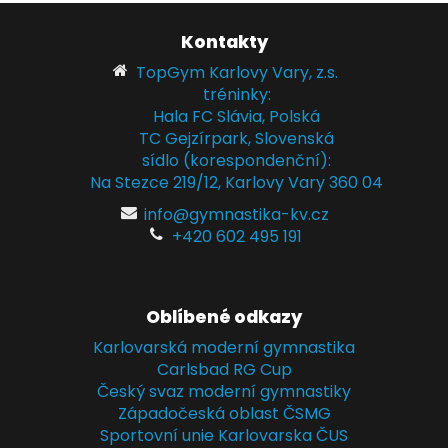
Kontakty
TopGym Karlovy Vary, z.s.
tréninky:
Hala FC Slávia, Polská
TC Gejzírpark, Slovenská
sídlo (korespondenční):
Na Stezce 219/12, Karlovy Vary 360 04
info@gymnastika-kv.cz
+420 602 495 191
Oblíbené odkazy
Karlovarská moderní gymnastika
Carlsbad RG Cup
Český svaz moderní gymnastiky
Západočeská oblast ČSMG
Sportovní unie Karlovarska ČUS