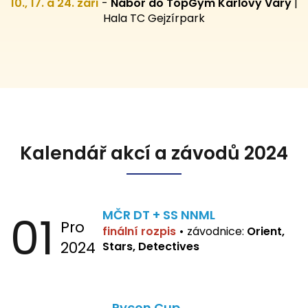
10., 17. a 24. září
-
Nábor do TopGym Karlovy Vary
|
Hala TC Gejzírpark
Kalendář akcí a závodů 2024
01
MČR DT + SS NNML
Pro
finální rozpis
•
závodnice:
Orient,
2024
Stars, Detectives
Rycon Cup