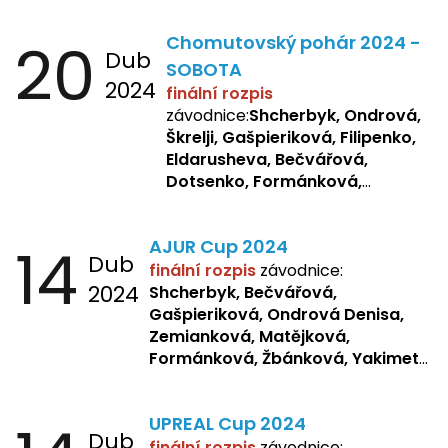
20
Chomutovský pohár 2024 -
Dub
SOBOTA
2024
finální rozpis
závodnice:
Shcherbyk, Ondrová,
Škrelji, Gašpieriková, Filipenko,
Eldarusheva, Bečvářová,
Dotsenko, Formánková,
Matějková, Zemianková,
Laslopová R., Repetska,
14
AJUR Cup 2024
Žbánková, Sochorová
Dub
finální rozpis
závodnice:
2024
Shcherbyk,
Bečvářová,
Gašpieriková, Ondrová Denisa,
Zemianková, Matějková,
Formánková, Žbánková, Yakimets,
Pšeničková, Bašistová, Bendová,
Kopfstein,
Orlová
UPREAL Cup 2024
Dub
finální rozpis
závodnice: