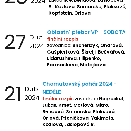
2024
závodnice:
Bendová, Laslopová
B., Kozlova, Samarska, Flaksová,
Kopfstein, Orlová
27
Oblastní přebor VP - SOBOTA
Dub
finální rozpis
2024
závodnice:
Shcherbyk, Ondrová,
Gašpieriková, Škrelji, Bečvářová,
Eldarusheva, Filipenko,
Formánková, Matějková,
Dotsenko, Laslopová R.,
Zemianková, Žbánková,
21
Chomutovský pohár 2024 -
Sochorová, Repetska, Lukas,
Dub
Negreskul, Mitro
NEDĚLE
2024
finální rozpis
závodnice:
Negreskul,
Lukas,
Kmeť, Motlová
, Mitro,
Bendová, Samarska, Flaksová,
Orlová, Pšeničková, Yakimets,
Kozlova, Laslopová B.