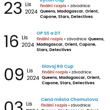
23
Lis
finální rozpis
•
závodnice:
2024
Queens, Madagascar, Orient,
Capone, Stars, Detectives
16
OP SS a DT
Lis
finální rozpis
•
závodnice:
Queens,
2024
Madagascar, Orient, Capone,
Stars, Detectives
09
Slavoj RG Cup
Lis
finální rozpis
•
závodnice:
2024
Queens, Madagascar, Orient,
Capone, Stars, Detectives
03
Cena města Chomutova
Lis
finální rozpis
•
závodnice: