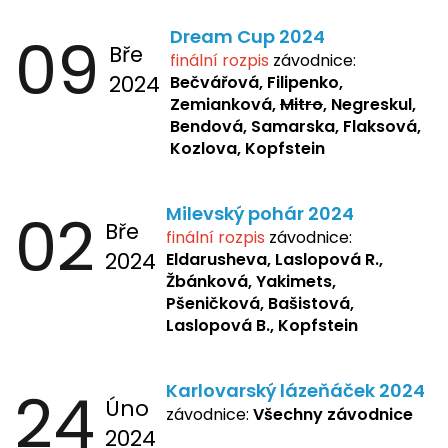
09
Dream Cup 2024
Bře
finální rozpis
závodnice:
2024
Bečvářová, Filipenko,
Zemianková,
Mitro
, Negreskul,
Bendová, Samarska, Flaksová,
Kozlova, Kopfstein
02
Milevský pohár 2024
Bře
finální rozpis
závodnice:
2024
Eldarusheva,
Laslopová R.,
Žbánková, Yakimets,
Pšeničková, Bašistová,
Laslopová B., Kopfstein
24
Karlovarský lázeňáček 2024
Úno
závodnice:
Všechny závodnice
2024