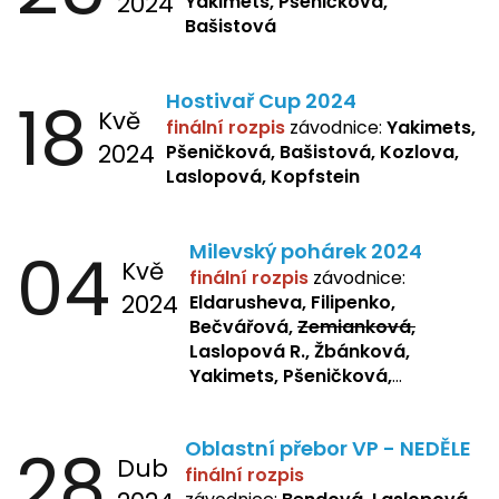
2024
Yakimets, Pšeničková,
Bašistová
18
Hostivař Cup 2024
Kvě
finální rozpis
závodnice:
Yakimets,
2024
Pšeničková, Bašistová, Kozlova,
Laslopová, Kopfstein
04
Milevský pohárek 2024
Kvě
finální rozpis
závodnice:
2024
Eldarusheva, Filipenko,
Bečvářová,
Zemianková,
Laslopová R., Žbánková,
Yakimets, Pšeničková,
Bašistová, Bendová,
Laslopová
B., Kopfstein
28
Oblastní přebor VP - NEDĚLE
Dub
finální rozpis