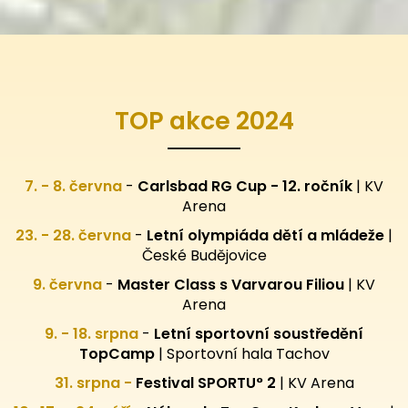
TOP akce 2024
7. - 8. června
-
Carlsbad RG Cup - 12. ročník
| KV
Arena
23. - 28. června
-
Letní olympiáda dětí a mládeže
|
České Budějovice
9. června
-
Master Class s Varvarou Filiou
| KV
Arena
9. - 18. srpna
-
Letní sportovní
soustředění
TopCamp
| Sportovní hala Tachov
31. srpna -
Festival SPORTU° 2
|
KV Arena