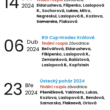
14
2024
Eldarusheva, Filipenko, Laslopová
R., Sochorová,
Lukas
, Mitro,
Negreskul, Laslopová B., Kozlova,
Samarska
, Flaksová
06
RG Cup Hradec Králové
Dub
finální rozpis
Závodnice:
2024
Bečvářová, Eldarusheva,
Filkipenko, Laslopová R.,
Zemianková, Bašistová,
Laslopová B., Kopfstein
23
Ústecký pohár 2024
Bře
finální rozpis
závodnice:
2024
Pšeničková
, Yakimets, Lukas,
Kozlova, Laslopová B., Bendová,
Samarska,
Flaksová
, Orlová