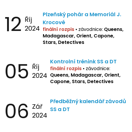
12
Plzeňský pohár a Memoriál J.
Říj
Krocové
2024
finální rozpis
• závodnice:
Queens,
Madagascar, Orient, Capone,
Stars, Detectives
05
Kontrolní trénink SS a DT
Říj
finální rozpis
•
závodnice:
2024
Queens, Madagascar, Orient,
Capone, Stars, Detectives
06
Předběžný kalendář závodů
Zář
SS a DT
2024