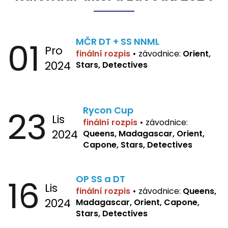
01
MČR DT + SS NNML
Pro
finální rozpis
•
závodnice:
Orient,
2024
Stars, Detectives
23
Rycon Cup
Lis
finální rozpis
•
závodnice:
2024
Queens, Madagascar, Orient,
Capone, Stars, Detectives
16
OP SS a DT
Lis
finální rozpis
•
závodnice:
Queens,
2024
Madagascar, Orient, Capone,
Stars, Detectives