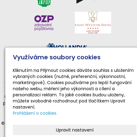
Využíváme soubory cookies
Činnost sportovního klubu moderní gymnastiky podporují:
Národní sportovní agentura • Karlovarský kraj • Statutární
Kliknutím na Přijmout cookies dáváte souhlas s uložením
vybraných cookies (nutné, preferenční, výkonnostní,
město Karlovy Vary
marketingové). Cookies používáme pro lepší fungování
Činnost TopGym Karlovy Vary pro rok 2026 byla podpořena
našeho webu, měření jeho výkonnosti a cílení a
dotací Národní sportovní agentury ve výši 169 100 Kč
personalizaci reklam. To jaké cookies budou uloženy,
na zabezpečení sportovní, tělovýchovné a organizační funkce
můžete svobodně rozhodnout pod tlačítkem Upravit
příjemce dotace realizující sportovní aktivity dětí a mládeže ve
nastavení.
věku od 4 do 19 let v souladu s platnými a registrovanými
Prohlášení o cookies.
stanovami.
© 2012-2025 Moderní gymnastika Karlovy Vary
- veškerá práva
Upravit nastavení
vyhrazena | © Web vytvořil:
Gitech
|
mail
|
adm
|
mapa webu
Stránky
www.gymnastika-kv.cz
jsou oficiální prezentací