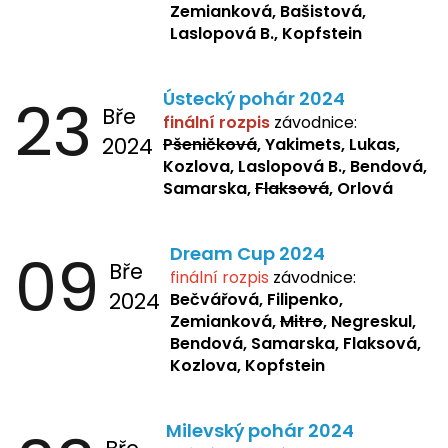
Zemianková, Bašistová,
Laslopová B., Kopfstein
23
Ústecký pohár 2024
Bře
finální rozpis
závodnice:
2024
Pšeničková
, Yakimets, Lukas,
Kozlova, Laslopová B., Bendová,
Samarska,
Flaksová
, Orlová
09
Dream Cup 2024
Bře
finální rozpis
závodnice:
2024
Bečvářová, Filipenko,
Zemianková,
Mitro
, Negreskul,
Bendová, Samarska, Flaksová,
Kozlova, Kopfstein
Milevský pohár 2024