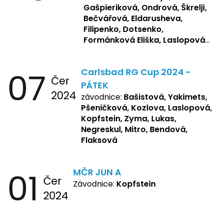
Gašpieriková, Ondrová, Škrelji,
Bečvářová, Eldarusheva,
Filipenko, Dotsenko,
Formánková Eliška, Laslopová
R., Matějková, Zemianková,
Repetska, Sochorová,
07
Carlsbad RG Cup 2024 -
Žbánková, Bašistová Beáta,
Čer
Yakimets, Pšeničková Vanesa,
PÁTEK
2024
Kozlova Nelly, Laslopová B.,
závodnice:
Bašistová, Yakimets,
Kopfstein, Lukas, Negreskul ,
Pšeničková, Kozlova, Laslopová,
Mitro, Bendová, Flaksová
Kopfstein, Zyma, Lukas,
Negreskul, Mitro, Bendová,
Flaksová
01
MČR JUN A
Čer
Závodnice:
Kopfstein
2024