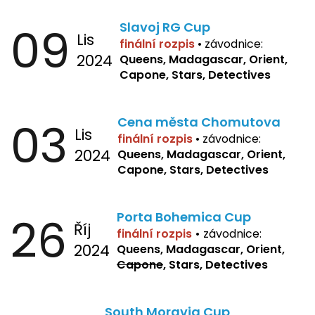
09
Slavoj RG Cup
Lis
finální rozpis
•
závodnice:
2024
Queens, Madagascar, Orient,
Capone, Stars, Detectives
03
Cena města Chomutova
Lis
finální rozpis
•
závodnice:
2024
Queens, Madagascar, Orient,
Capone, Stars, Detectives
26
Porta Bohemica Cup
Říj
finální rozpis
•
závodnice:
2024
Queens, Madagascar, Orient,
Capone
, Stars, Detectives
South Moravia Cup