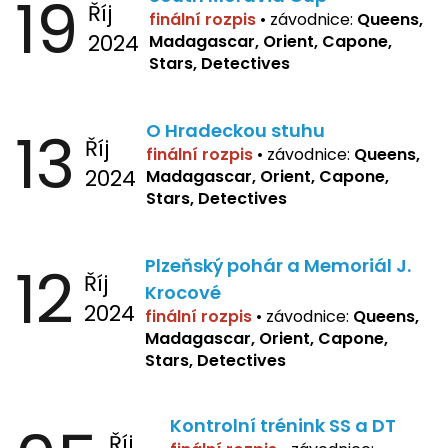
19
Říj
finální rozpis
•
závodnice:
Queens,
2024
Madagascar, Orient, Capone,
Stars, Detectives
13
O Hradeckou stuhu
Říj
finální rozpis
•
závodnice:
Queens,
2024
Madagascar, Orient, Capone,
Stars, Detectives
12
Plzeňský pohár a Memoriál J.
Říj
Krocové
2024
finální rozpis
• závodnice:
Queens,
Madagascar, Orient, Capone,
Stars, Detectives
Kontrolní trénink SS a DT
Říj