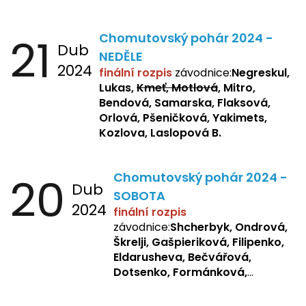
Dotsenko, Laslopová R.,
Zemianková, Žbánková,
21
Chomutovský pohár 2024 -
Sochorová, Repetska, Lukas,
Dub
Negreskul, Mitro
NEDĚLE
2024
finální rozpis
závodnice:
Negreskul,
Lukas,
Kmeť, Motlová
, Mitro,
Bendová, Samarska, Flaksová,
Orlová, Pšeničková, Yakimets,
Kozlova, Laslopová B.
20
Chomutovský pohár 2024 -
Dub
SOBOTA
2024
finální rozpis
závodnice:
Shcherbyk, Ondrová,
Škrelji, Gašpieriková, Filipenko,
Eldarusheva, Bečvářová,
Dotsenko, Formánková,
Matějková, Zemianková,
Laslopová R., Repetska,