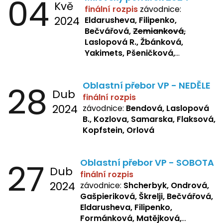
04
Kvě
finální rozpis
závodnice:
2024
Eldarusheva, Filipenko,
Bečvářová,
Zemianková,
Laslopová R., Žbánková,
Yakimets, Pšeničková,
Bašistová, Bendová,
Laslopová
B., Kopfstein
28
Oblastní přebor VP - NEDĚLE
Dub
finální rozpis
2024
závodnice:
Bendová, Laslopová
B., Kozlova, Samarska, Flaksová,
Kopfstein, Orlová
27
Oblastní přebor VP - SOBOTA
Dub
finální rozpis
2024
závodnice:
Shcherbyk, Ondrová,
Gašpieriková, Škrelji, Bečvářová,
Eldarusheva, Filipenko,
Formánková, Matějková,