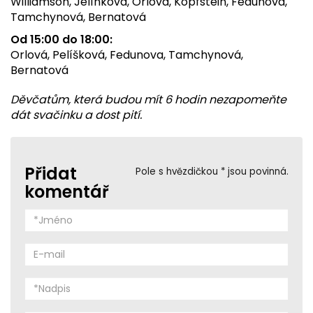
Williamson, Jelínková, Orlová, Kopfstein, Fedunova,
Tamchynová, Bernatová
Od 15:00 do 18:00
:
Orlová, Pelíšková, Fedunova, Tamchynová,
Bernatová
Děvčatům, která budou mít 6 hodin nezapomeňte
dát svačinku a dost pití.
Přidat
Pole s hvězdičkou * jsou povinná.
komentář