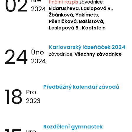
02
Bře
finální rozpis
závodnice:
2024
Eldarusheva,
Laslopová R.,
Žbánková, Yakimets,
Pšeničková, Bašistová,
Laslopová B., Kopfstein
24
Karlovarský lázeňáček 2024
Úno
závodnice:
Všechny závodnice
2024
18
Předběžný kalendář závodů
Pro
2023
Rozdělení gymnastek
Pro