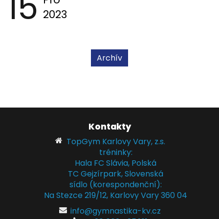
15
2023
Archív
Kontakty
TopGym Karlovy Vary, z.s.
tréninky:
Hala FC Slávia, Polská
TC Gejzírpark, Slovenská
sídlo (korespondenční):
Na Stezce 219/12, Karlovy Vary 360 04
info@gymnastika-kv.cz