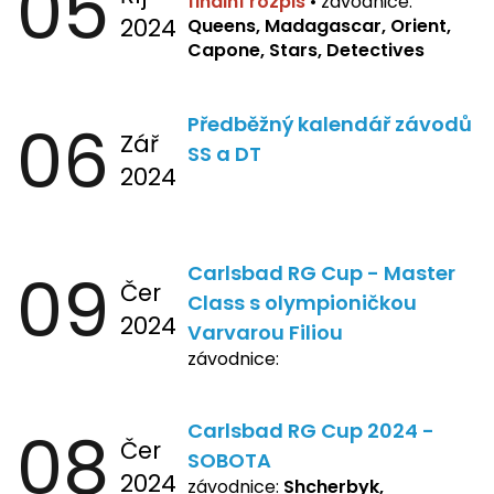
05
finální rozpis
•
závodnice:
2024
Queens, Madagascar, Orient,
Capone, Stars, Detectives
06
Předběžný kalendář závodů
Zář
SS a DT
2024
09
Carlsbad RG Cup - Master
Čer
Class s olympioničkou
2024
Varvarou Filiou
závodnice:
08
Carlsbad RG Cup 2024 -
Čer
SOBOTA
2024
závodnice:
Shcherbyk,