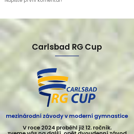
Napište první komentář!
Carlsbad RG Cup
mezinárodní závody v moderní gymnastice
V roce 2024 proběhl již 12. ročník.
zveme vás na další, opět dvoudenní závod