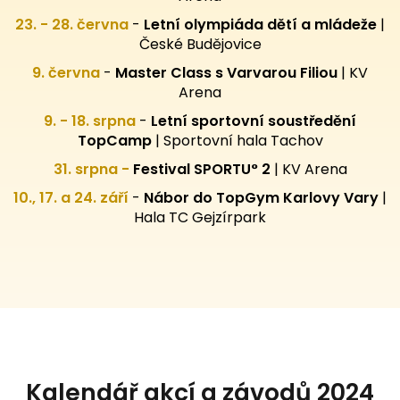
23. - 28. června
-
Letní olympiáda dětí a mládeže
|
České Budějovice
9. června
-
Master Class s Varvarou Filiou
| KV
Arena
9. - 18. srpna
-
Letní sportovní
soustředění
TopCamp
| Sportovní hala Tachov
31. srpna -
Festival SPORTU° 2
|
KV Arena
10., 17. a 24. září
-
Nábor do TopGym Karlovy Vary
|
Hala TC Gejzírpark
Kalendář akcí a závodů 2024