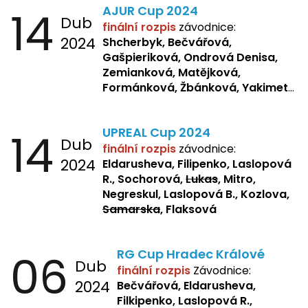
14
AJUR Cup 2024
Žbánková, Sochorová
Dub
finální rozpis
závodnice:
2024
Shcherbyk,
Bečvářová,
Gašpieriková, Ondrová Denisa,
Zemianková, Matějková,
Formánková, Žbánková, Yakimets,
Pšeničková, Bašistová, Bendová,
Kopfstein,
Orlová
14
UPREAL Cup 2024
Dub
finální rozpis
závodnice:
2024
Eldarusheva, Filipenko, Laslopová
R., Sochorová,
Lukas
, Mitro,
Negreskul, Laslopová B., Kozlova,
Samarska
, Flaksová
06
RG Cup Hradec Králové
Dub
finální rozpis
Závodnice:
2024
Bečvářová, Eldarusheva,
Filkipenko, Laslopová R.,