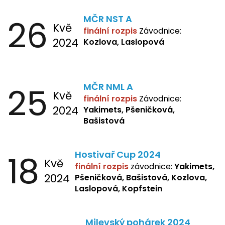
26
MČR NST A
Kvě
finální rozpis
Závodnice:
2024
Kozlova, Laslopová
25
MČR NML A
Kvě
finální rozpis
Závodnice:
2024
Yakimets, Pšeničková,
Bašistová
18
Hostivař Cup 2024
Kvě
finální rozpis
závodnice:
Yakimets,
2024
Pšeničková, Bašistová, Kozlova,
Laslopová, Kopfstein
Milevský pohárek 2024