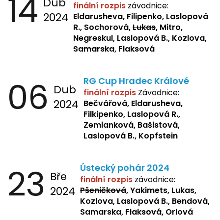
14
Dub
finální rozpis
závodnice:
2024
Eldarusheva, Filipenko, Laslopová
R., Sochorová,
Lukas
, Mitro,
Negreskul, Laslopová B., Kozlova,
Samarska
, Flaksová
06
RG Cup Hradec Králové
Dub
finální rozpis
Závodnice:
2024
Bečvářová, Eldarusheva,
Filkipenko, Laslopová R.,
Zemianková, Bašistová,
Laslopová B., Kopfstein
23
Ústecký pohár 2024
Bře
finální rozpis
závodnice:
2024
Pšeničková
, Yakimets, Lukas,
Kozlova, Laslopová B., Bendová,
Samarska,
Flaksová
, Orlová