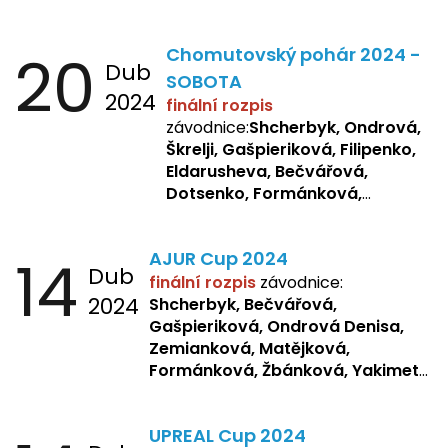
20
Chomutovský pohár 2024 -
Dub
SOBOTA
2024
finální rozpis
závodnice:
Shcherbyk, Ondrová,
Škrelji, Gašpieriková, Filipenko,
Eldarusheva, Bečvářová,
Dotsenko, Formánková,
Matějková, Zemianková,
Laslopová R., Repetska,
14
AJUR Cup 2024
Žbánková, Sochorová
Dub
finální rozpis
závodnice:
2024
Shcherbyk,
Bečvářová,
Gašpieriková, Ondrová Denisa,
Zemianková, Matějková,
Formánková, Žbánková, Yakimets,
Pšeničková, Bašistová, Bendová,
Kopfstein,
Orlová
UPREAL Cup 2024