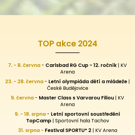
TOP akce 2024
7. - 8. června
-
Carlsbad RG Cup - 12. ročník
| KV
Arena
23. - 28. června
-
Letní olympiáda dětí a mládeže
|
České Budějovice
9. června
-
Master Class s Varvarou Filiou
| KV
Arena
9. - 18. srpna
-
Letní sportovní
soustředění
TopCamp
| Sportovní hala Tachov
31. srpna -
Festival SPORTU° 2
|
KV Arena