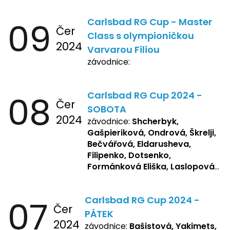
09
Carlsbad RG Cup - Master
Čer
Class s olympioničkou
2024
Varvarou Filiou
závodnice:
08
Carlsbad RG Cup 2024 -
Čer
SOBOTA
2024
závodnice:
Shcherbyk,
Gašpieriková, Ondrová, Škrelji,
Bečvářová, Eldarusheva,
Filipenko, Dotsenko,
Formánková Eliška, Laslopová
R., Matějková, Zemianková,
Repetska, Sochorová,
07
Carlsbad RG Cup 2024 -
Žbánková, Bašistová Beáta,
Čer
Yakimets, Pšeničková Vanesa,
PÁTEK
2024
Kozlova Nelly, Laslopová B.,
závodnice:
Bašistová, Yakimets,