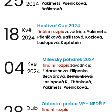
25
2024
Yakimets, Pšeničková,
Bašistová
18
Hostivař Cup 2024
Kvě
finální rozpis
závodnice:
Yakimets,
2024
Pšeničková, Bašistová, Kozlova,
Laslopová, Kopfstein
04
Milevský pohárek 2024
Kvě
finální rozpis
závodnice:
2024
Eldarusheva, Filipenko,
Bečvářová,
Zemianková,
Laslopová R., Žbánková,
Yakimets, Pšeničková,
Bašistová, Bendová,
Laslopová
B., Kopfstein
Oblastní přebor VP - NEDĚLE
Dub
finální rozpis