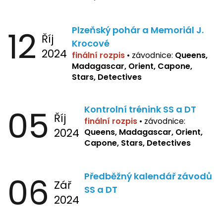
12
Plzeňský pohár a Memoriál J.
Říj
Krocové
2024
finální rozpis
• závodnice:
Queens,
Madagascar, Orient, Capone,
Stars, Detectives
05
Kontrolní trénink SS a DT
Říj
finální rozpis
•
závodnice:
2024
Queens, Madagascar, Orient,
Capone, Stars, Detectives
06
Předběžný kalendář závodů
Zář
SS a DT
2024