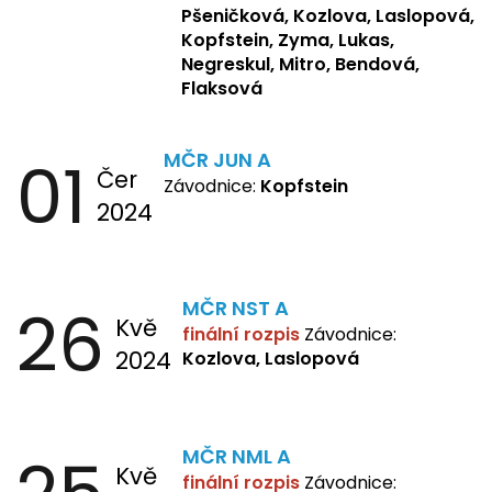
Kopfstein, Lukas, Negreskul ,
Pšeničková, Kozlova, Laslopová,
Mitro, Bendová, Flaksová
Kopfstein, Zyma, Lukas,
Negreskul, Mitro, Bendová,
Flaksová
01
MČR JUN A
Čer
Závodnice:
Kopfstein
2024
26
MČR NST A
Kvě
finální rozpis
Závodnice:
2024
Kozlova, Laslopová
MČR NML A
Kvě
finální rozpis
Závodnice: