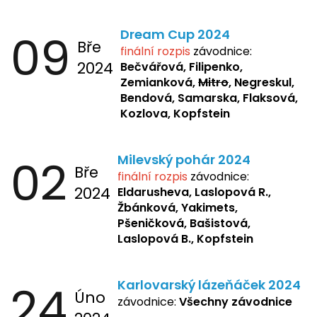
09
Dream Cup 2024
Bře
finální rozpis
závodnice:
2024
Bečvářová, Filipenko,
Zemianková,
Mitro
, Negreskul,
Bendová, Samarska, Flaksová,
Kozlova, Kopfstein
02
Milevský pohár 2024
Bře
finální rozpis
závodnice:
2024
Eldarusheva,
Laslopová R.,
Žbánková, Yakimets,
Pšeničková, Bašistová,
Laslopová B., Kopfstein
24
Karlovarský lázeňáček 2024
Úno
závodnice:
Všechny závodnice