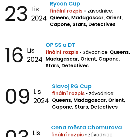
23
Rycon Cup
Lis
finální rozpis
•
závodnice:
2024
Queens, Madagascar, Orient,
Capone, Stars, Detectives
16
OP SS a DT
Lis
finální rozpis
•
závodnice:
Queens,
2024
Madagascar, Orient, Capone,
Stars, Detectives
09
Slavoj RG Cup
Lis
finální rozpis
•
závodnice:
2024
Queens, Madagascar, Orient,
Capone, Stars, Detectives
Cena města Chomutova
Lis
finální rozpis
•
závodnice: