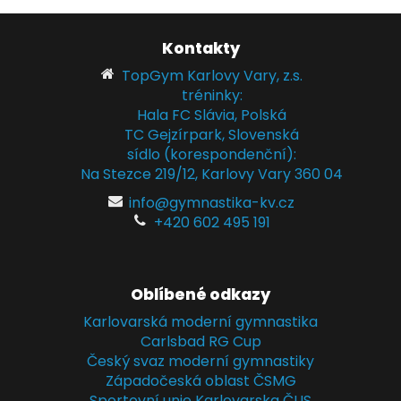
Kontakty
TopGym Karlovy Vary, z.s.
tréninky:
Hala FC Slávia, Polská
TC Gejzírpark, Slovenská
sídlo (korespondenční):
Na Stezce 219/12, Karlovy Vary 360 04
info@gymnastika-kv.cz
+420 602 495 191
Oblíbené odkazy
Karlovarská moderní gymnastika
Carlsbad RG Cup
Český svaz moderní gymnastiky
Západočeská oblast ČSMG
Sportovní unie Karlovarska ČUS