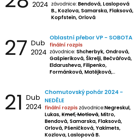
28
2024
závodnice:
Bendová, Laslopová
B., Kozlova, Samarska, Flaksová,
Kopfstein, Orlová
27
Oblastní přebor VP - SOBOTA
Dub
finální rozpis
2024
závodnice:
Shcherbyk, Ondrová,
Gašpieriková, Škrelji, Bečvářová,
Eldarusheva, Filipenko,
Formánková, Matějková,
Dotsenko, Laslopová R.,
Zemianková, Žbánková,
21
Chomutovský pohár 2024 -
Sochorová, Repetska, Lukas,
Dub
Negreskul, Mitro
NEDĚLE
2024
finální rozpis
závodnice:
Negreskul,
Lukas,
Kmeť, Motlová
, Mitro,
Bendová, Samarska, Flaksová,
Orlová, Pšeničková, Yakimets,
Kozlova, Laslopová B.