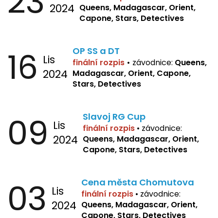
23
2024
Queens, Madagascar, Orient,
Capone, Stars, Detectives
16
OP SS a DT
Lis
finální rozpis
•
závodnice:
Queens,
2024
Madagascar, Orient, Capone,
Stars, Detectives
09
Slavoj RG Cup
Lis
finální rozpis
•
závodnice:
2024
Queens, Madagascar, Orient,
Capone, Stars, Detectives
03
Cena města Chomutova
Lis
finální rozpis
•
závodnice:
2024
Queens, Madagascar, Orient,
Capone, Stars, Detectives