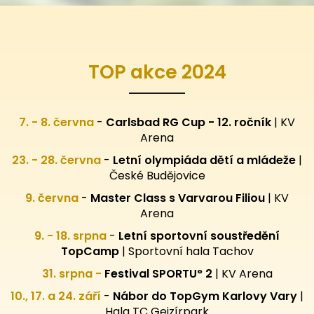
TOP akce 2024
7. - 8. června
-
Carlsbad RG Cup - 12. ročník
| KV
Arena
23. - 28. června
-
Letní olympiáda dětí a mládeže
|
České Budějovice
9. června
-
Master Class s Varvarou Filiou
| KV
Arena
9. - 18. srpna
-
Letní sportovní
soustředění
TopCamp
| Sportovní hala Tachov
31. srpna -
Festival SPORTU° 2
|
KV Arena
10., 17. a 24. září
-
Nábor do TopGym Karlovy Vary
|
Hala TC Gejzírpark