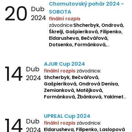
20
Chomutovský pohár 2024 -
Dub
SOBOTA
2024
finální rozpis
závodnice:
Shcherbyk, Ondrová,
Škrelji, Gašpieriková, Filipenko,
Eldarusheva, Bečvářová,
Dotsenko, Formánková,
Matějková, Zemianková,
Laslopová R., Repetska,
14
AJUR Cup 2024
Žbánková, Sochorová
Dub
finální rozpis
závodnice:
2024
Shcherbyk,
Bečvářová,
Gašpieriková, Ondrová Denisa,
Zemianková, Matějková,
Formánková, Žbánková, Yakimets,
Pšeničková, Bašistová, Bendová,
Kopfstein,
Orlová
14
UPREAL Cup 2024
Dub
finální rozpis
závodnice:
2024
Eldarusheva, Filipenko, Laslopová