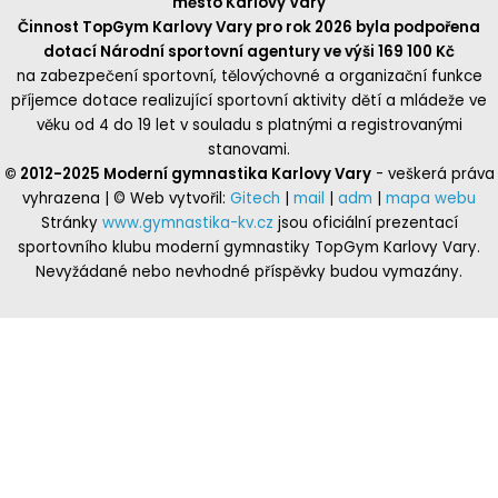
město Karlovy Vary
Činnost TopGym Karlovy Vary pro rok 2026 byla podpořena
dotací Národní sportovní agentury ve výši 169 100 Kč
na zabezpečení sportovní, tělovýchovné a organizační funkce
příjemce dotace realizující sportovní aktivity dětí a mládeže ve
věku od 4 do 19 let v souladu s platnými a registrovanými
stanovami.
© 2012-2025 Moderní gymnastika Karlovy Vary
- veškerá práva
vyhrazena | © Web vytvořil:
Gitech
|
mail
|
adm
|
mapa webu
Stránky
www.gymnastika-kv.cz
jsou oficiální prezentací
sportovního klubu moderní gymnastiky TopGym Karlovy Vary.
Nevyžádané nebo nevhodné příspěvky budou vymazány.