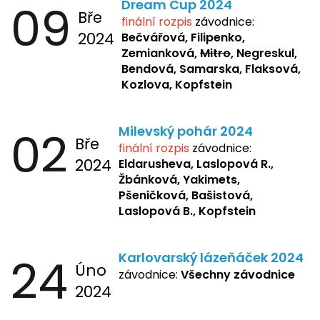
09
Dream Cup 2024
Bře
finální rozpis
závodnice:
2024
Bečvářová, Filipenko,
Zemianková,
Mitro
, Negreskul,
Bendová, Samarska, Flaksová,
Kozlova, Kopfstein
02
Milevský pohár 2024
Bře
finální rozpis
závodnice:
2024
Eldarusheva,
Laslopová R.,
Žbánková, Yakimets,
Pšeničková, Bašistová,
Laslopová B., Kopfstein
24
Karlovarský lázeňáček 2024
Úno
závodnice:
Všechny závodnice
2024