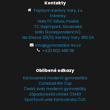
Kontakty
TopGym Karlovy Vary, z.s.
tréninky:
Hala FC Slávia, Polská
TC Gejzírpark, Slovenská
sídlo (korespondenční):
Na Stezce 219/12, Karlovy Vary 360 04
info@gymnastika-kv.cz
+420 602 495 191
Oblíbené odkazy
Karlovarská moderní gymnastika
Carlsbad RG Cup
Český svaz moderní gymnastiky
Západočeská oblast ČSMG
Sportovní unie Karlovarska ČUS