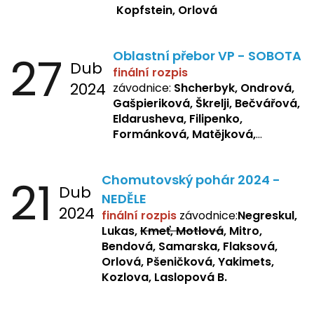
Kopfstein, Orlová
27
Oblastní přebor VP - SOBOTA
Dub
finální rozpis
2024
závodnice:
Shcherbyk, Ondrová,
Gašpieriková, Škrelji, Bečvářová,
Eldarusheva, Filipenko,
Formánková, Matějková,
Dotsenko, Laslopová R.,
Zemianková, Žbánková,
21
Chomutovský pohár 2024 -
Sochorová, Repetska, Lukas,
Dub
Negreskul, Mitro
NEDĚLE
2024
finální rozpis
závodnice:
Negreskul,
Lukas,
Kmeť, Motlová
, Mitro,
Bendová, Samarska, Flaksová,
Orlová, Pšeničková, Yakimets,
Kozlova, Laslopová B.