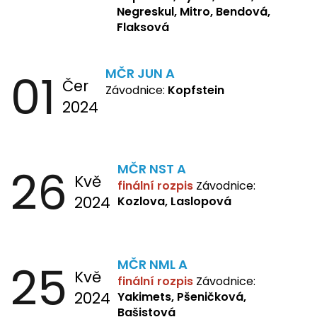
Negreskul, Mitro, Bendová,
Flaksová
01
MČR JUN A
Čer
Závodnice:
Kopfstein
2024
26
MČR NST A
Kvě
finální rozpis
Závodnice:
2024
Kozlova, Laslopová
25
MČR NML A
Kvě
finální rozpis
Závodnice:
2024
Yakimets, Pšeničková,
Bašistová