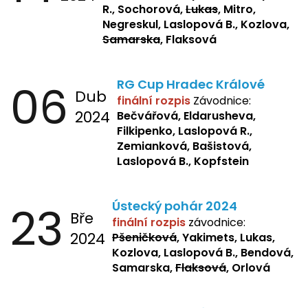
R., Sochorová,
Lukas
, Mitro,
Negreskul, Laslopová B., Kozlova,
Samarska
, Flaksová
06
RG Cup Hradec Králové
Dub
finální rozpis
Závodnice:
2024
Bečvářová, Eldarusheva,
Filkipenko, Laslopová R.,
Zemianková, Bašistová,
Laslopová B., Kopfstein
23
Ústecký pohár 2024
Bře
finální rozpis
závodnice:
2024
Pšeničková
, Yakimets, Lukas,
Kozlova, Laslopová B., Bendová,
Samarska,
Flaksová
, Orlová