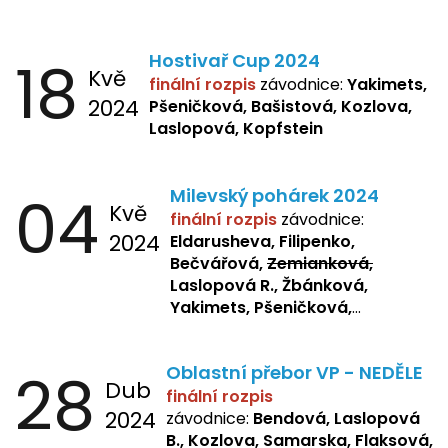
18
Hostivař Cup 2024
Kvě
finální rozpis
závodnice:
Yakimets,
2024
Pšeničková, Bašistová, Kozlova,
Laslopová, Kopfstein
04
Milevský pohárek 2024
Kvě
finální rozpis
závodnice:
2024
Eldarusheva, Filipenko,
Bečvářová,
Zemianková,
Laslopová R., Žbánková,
Yakimets, Pšeničková,
Bašistová, Bendová,
Laslopová
B., Kopfstein
28
Oblastní přebor VP - NEDĚLE
Dub
finální rozpis
2024
závodnice:
Bendová, Laslopová
B., Kozlova, Samarska, Flaksová,