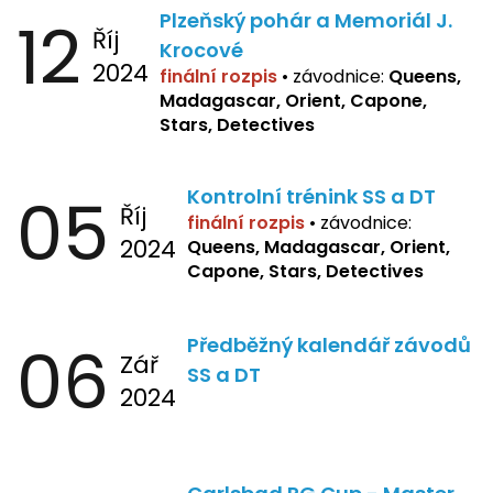
12
Plzeňský pohár a Memoriál J.
Říj
Krocové
2024
finální rozpis
• závodnice:
Queens,
Madagascar, Orient, Capone,
Stars, Detectives
05
Kontrolní trénink SS a DT
Říj
finální rozpis
•
závodnice:
2024
Queens, Madagascar, Orient,
Capone, Stars, Detectives
06
Předběžný kalendář závodů
Zář
SS a DT
2024