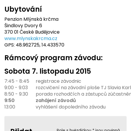
Ubytování
Penzion Mlýnská krčma
Šindlovy Dvory 6
370 01 České Budějovice
www.mlynskakrcma.cz
GPS: 48.962725, 14.433570
Rámcový program závodu:
Sobota 7
. listopadu 2015
7:45 - 8:45
registrace závodnic
9:00 - 9:03
rozcvičení na závodní ploše TJ Slavia Kar
8:50 - 9:30
porada rozhodčích a zástupců zúčastně
9:50
zahájení závodů
13:00
vyhlášení dopoledního závodu
Pole s hvězdičkou * jsou povinná.