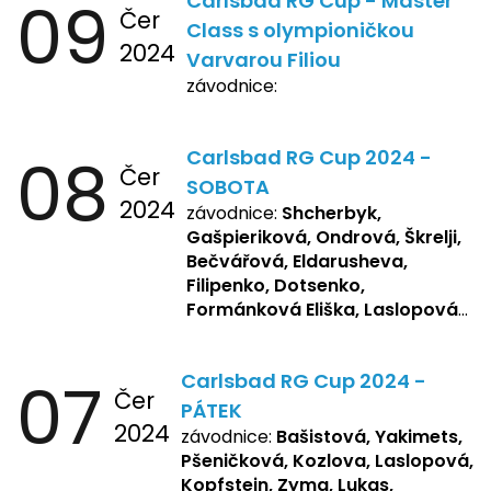
09
Carlsbad RG Cup - Master
Čer
Class s olympioničkou
2024
Varvarou Filiou
závodnice:
08
Carlsbad RG Cup 2024 -
Čer
SOBOTA
2024
závodnice:
Shcherbyk,
Gašpieriková, Ondrová, Škrelji,
Bečvářová, Eldarusheva,
Filipenko, Dotsenko,
Formánková Eliška, Laslopová
R., Matějková, Zemianková,
Repetska, Sochorová,
07
Carlsbad RG Cup 2024 -
Žbánková, Bašistová Beáta,
Čer
Yakimets, Pšeničková Vanesa,
PÁTEK
2024
Kozlova Nelly, Laslopová B.,
závodnice:
Bašistová, Yakimets,
Kopfstein, Lukas, Negreskul ,
Pšeničková, Kozlova, Laslopová,
Mitro, Bendová, Flaksová
Kopfstein, Zyma, Lukas,