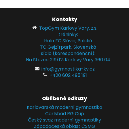
Kontakty
TopGym Karlovy Vary, z.s.
tréninky:
Hala FC Slávia, Polská
TC Gejzírpark, Slovenská
sídlo (korespondenční):
Na Stezce 219/12, Karlovy Vary 360 04
info@gymnastika-kv.cz
+420 602 495 191
Oblíbené odkazy
Karlovarská moderní gymnastika
Carlsbad RG Cup
Český svaz moderní gymnastiky
Západočeská oblast ČSMG