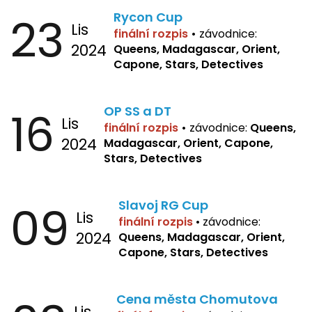
23
Rycon Cup
Lis
finální rozpis
•
závodnice:
2024
Queens, Madagascar, Orient,
Capone, Stars, Detectives
16
OP SS a DT
Lis
finální rozpis
•
závodnice:
Queens,
2024
Madagascar, Orient, Capone,
Stars, Detectives
09
Slavoj RG Cup
Lis
finální rozpis
•
závodnice:
2024
Queens, Madagascar, Orient,
Capone, Stars, Detectives
Cena města Chomutova
Lis