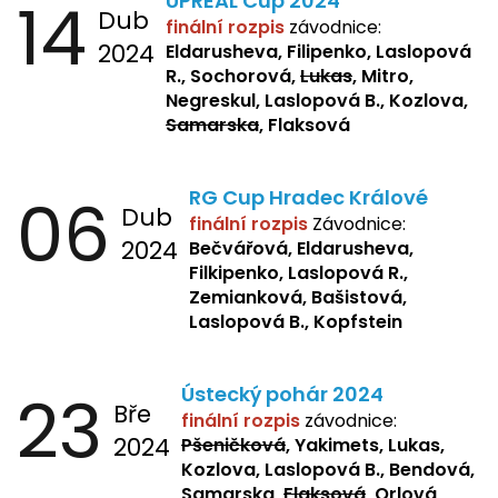
14
UPREAL Cup 2024
Dub
finální rozpis
závodnice:
2024
Eldarusheva, Filipenko, Laslopová
R., Sochorová,
Lukas
, Mitro,
Negreskul, Laslopová B., Kozlova,
Samarska
, Flaksová
06
RG Cup Hradec Králové
Dub
finální rozpis
Závodnice:
2024
Bečvářová, Eldarusheva,
Filkipenko, Laslopová R.,
Zemianková, Bašistová,
Laslopová B., Kopfstein
23
Ústecký pohár 2024
Bře
finální rozpis
závodnice:
2024
Pšeničková
, Yakimets, Lukas,
Kozlova, Laslopová B., Bendová,
Samarska,
Flaksová
, Orlová