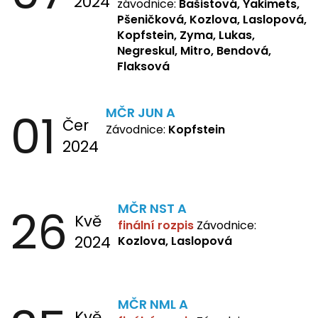
2024
závodnice:
Bašistová, Yakimets,
Kopfstein, Lukas, Negreskul ,
Pšeničková, Kozlova, Laslopová,
Mitro, Bendová, Flaksová
Kopfstein, Zyma, Lukas,
Negreskul, Mitro, Bendová,
Flaksová
01
MČR JUN A
Čer
Závodnice:
Kopfstein
2024
26
MČR NST A
Kvě
finální rozpis
Závodnice:
2024
Kozlova, Laslopová
MČR NML A
Kvě