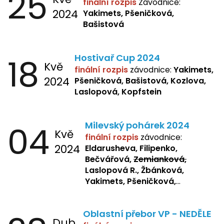
25
finální rozpis
Závodnice:
2024
Yakimets, Pšeničková,
Bašistová
18
Hostivař Cup 2024
Kvě
finální rozpis
závodnice:
Yakimets,
2024
Pšeničková, Bašistová, Kozlova,
Laslopová, Kopfstein
04
Milevský pohárek 2024
Kvě
finální rozpis
závodnice:
2024
Eldarusheva, Filipenko,
Bečvářová,
Zemianková,
Laslopová R., Žbánková,
Yakimets, Pšeničková,
Bašistová, Bendová,
Laslopová
B., Kopfstein
Oblastní přebor VP - NEDĚLE
Dub