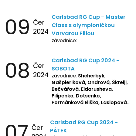
09
Carlsbad RG Cup - Master
Čer
Class s olympioničkou
2024
Varvarou Filiou
závodnice:
08
Carlsbad RG Cup 2024 -
Čer
SOBOTA
2024
závodnice:
Shcherbyk,
Gašpieriková, Ondrová, Škrelji,
Bečvářová, Eldarusheva,
Filipenko, Dotsenko,
Formánková Eliška, Laslopová
R., Matějková, Zemianková,
Repetska, Sochorová,
07
Carlsbad RG Cup 2024 -
Žbánková, Bašistová Beáta,
Čer
Yakimets, Pšeničková Vanesa,
PÁTEK
Kozlova Nelly, Laslopová B.,