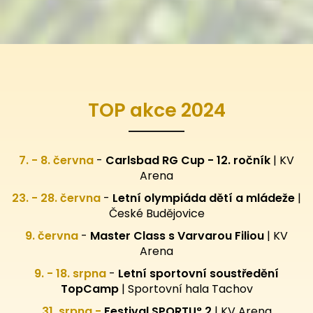
TOP akce 2024
7. - 8. června
-
Carlsbad RG Cup - 12. ročník
| KV
Arena
23. - 28. června
-
Letní olympiáda dětí a mládeže
|
České Budějovice
9. června
-
Master Class s Varvarou Filiou
| KV
Arena
9. - 18. srpna
-
Letní sportovní
soustředění
TopCamp
| Sportovní hala Tachov
31. srpna -
Festival SPORTU° 2
|
KV Arena