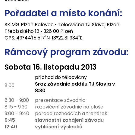
Pořadatel a místo konání:
SK MG Plzeň Bolevec • Tělocvična TJ Slavoj Plzeň
Třebízského 12 • 326 00 Plzeň
GPS: 49°44'15.517"N, 13°22'31.934"E
Rámcový program závodu:
Sobota
16. listopadu 2013
příchod do tělocvičny
Sraz závodnic oddílu TJ Slavia v
8:00
8:30
8:30 - 9:00
prezentace závodnic
8:15 - 9:30
rozcvičení závodnic na ploše
9:00 - 9:40
porada rozhodčích a trenérek
9:45
slavnostní zahájení závodu
12:40
vyhlášení výsledků