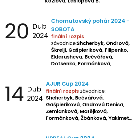
Kozlova, Laslopová B.
20
Chomutovský pohár 2024 -
Dub
SOBOTA
2024
finální rozpis
závodnice:
Shcherbyk, Ondrová,
Škrelji, Gašpieriková, Filipenko,
Eldarusheva, Bečvářová,
Dotsenko, Formánková,
Matějková, Zemianková,
Laslopová R., Repetska,
14
AJUR Cup 2024
Žbánková, Sochorová
Dub
finální rozpis
závodnice:
2024
Shcherbyk,
Bečvářová,
Gašpieriková, Ondrová Denisa,
Zemianková, Matějková,
Formánková, Žbánková, Yakimets,
Pšeničková, Bašistová, Bendová,
Kopfstein,
Orlová