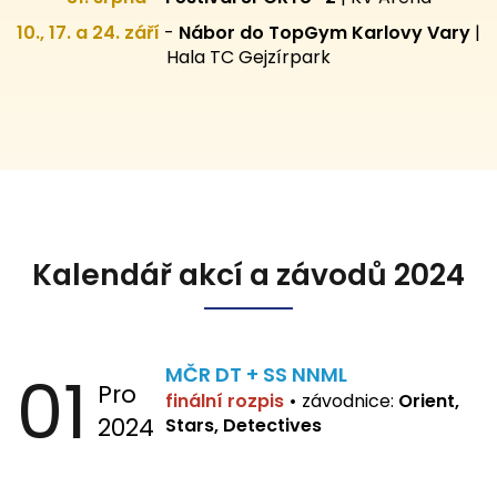
10., 17. a 24. září
-
Nábor do TopGym Karlovy Vary
|
Hala TC Gejzírpark
Kalendář akcí a závodů 2024
01
MČR DT + SS NNML
Pro
finální rozpis
•
závodnice:
Orient,
2024
Stars, Detectives