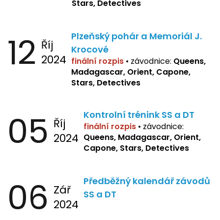
Stars, Detectives
12
Plzeňský pohár a Memoriál J.
Říj
Krocové
2024
finální rozpis
• závodnice:
Queens,
Madagascar, Orient, Capone,
Stars, Detectives
05
Kontrolní trénink SS a DT
Říj
finální rozpis
•
závodnice:
2024
Queens, Madagascar, Orient,
Capone, Stars, Detectives
06
Předběžný kalendář závodů
Zář
SS a DT
2024