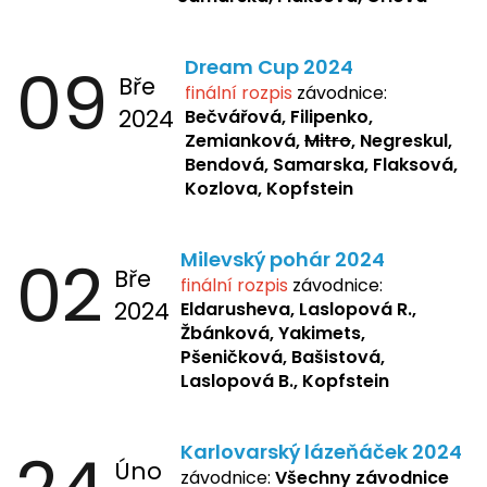
09
Dream Cup 2024
Bře
finální rozpis
závodnice:
2024
Bečvářová, Filipenko,
Zemianková,
Mitro
, Negreskul,
Bendová, Samarska, Flaksová,
Kozlova, Kopfstein
02
Milevský pohár 2024
Bře
finální rozpis
závodnice:
2024
Eldarusheva,
Laslopová R.,
Žbánková, Yakimets,
Pšeničková, Bašistová,
Laslopová B., Kopfstein
Karlovarský lázeňáček 2024
Úno
závodnice:
Všechny závodnice