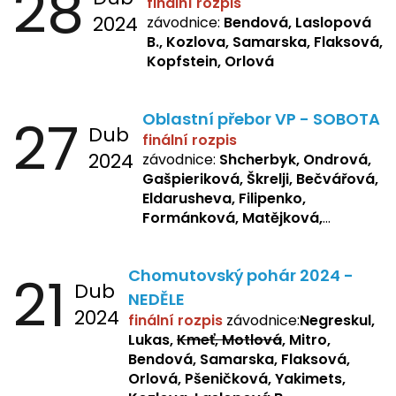
28
finální rozpis
2024
závodnice:
Bendová, Laslopová
B., Kozlova, Samarska, Flaksová,
Kopfstein, Orlová
27
Oblastní přebor VP - SOBOTA
Dub
finální rozpis
2024
závodnice:
Shcherbyk, Ondrová,
Gašpieriková, Škrelji, Bečvářová,
Eldarusheva, Filipenko,
Formánková, Matějková,
Dotsenko, Laslopová R.,
Zemianková, Žbánková,
21
Chomutovský pohár 2024 -
Sochorová, Repetska, Lukas,
Dub
Negreskul, Mitro
NEDĚLE
2024
finální rozpis
závodnice:
Negreskul,
Lukas,
Kmeť, Motlová
, Mitro,
Bendová, Samarska, Flaksová,
Orlová, Pšeničková, Yakimets,