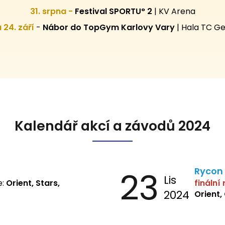
31. srpna -
Festival SPORTU° 2
|
KV Arena
 a 24. září
-
Nábor do TopGym Karlovy Vary
|
Hala TC Ge
Kalendář akcí a závodů 2024
23
Rycon
Lis
e:
Orient, Stars,
finální
2024
Orient,