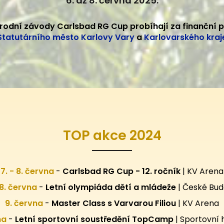
6. až 8. června 2025.
rodní závody Carlsbad RG Cup probíhají za finanční 
Statutárního město Karlovy Vary
a
Karlovarského kraj
TOP akce 2024
7. - 8. června
-
Carlsbad RG Cup - 12. ročník
| KV Arena
28. června
-
Letní olympiáda dětí a mládeže
| České Bud
9. června
-
Master Class s Varvarou Filiou
| KV Arena
pna
-
Letní sportovní
soustředění TopCamp
| Sportovní 