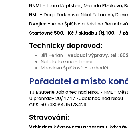
NNML
- Laura Kopfstein, Melinda Plzáková, 
NML
- Darja Fedunova, Nikol Fukarová, Dani
Dvojice
- Anna Špičková, Kristina Bernatová
Startovné 500,- Kč / skladbu (tj. 100,- / zá
Technický doprovod:
Jiří Herian
- vedoucí výpravy, tel.: 602
Natalia Lakšina - trenér
Miroslava Špičková - rozhodčí
Pořadatel a místo koná
TJ Bižuterie Jablonec nad Nisou • NML - Mě
U přehrady 20/4747 • Jablonec nad Nisou
GPS: 50.733084, 15.178429
Stravování:
Vzhledem k časovému programu, kdy závodn