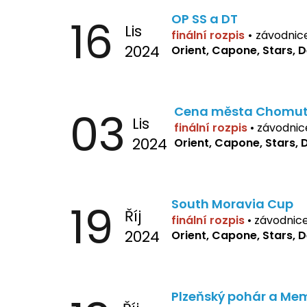
16
OP SS a DT
Lis
finální rozpis
•
závodnic
2024
Orient, Capone, Stars, 
03
Cena města Chomu
Lis
finální rozpis
•
závodnic
2024
Orient, Capone, Stars, 
19
South Moravia Cup
Říj
finální rozpis
•
závodnic
2024
Orient, Capone, Stars, 
Plzeňský pohár a Mem