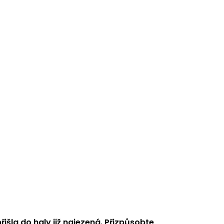
šla do haly již najezená. Přizpůsobte