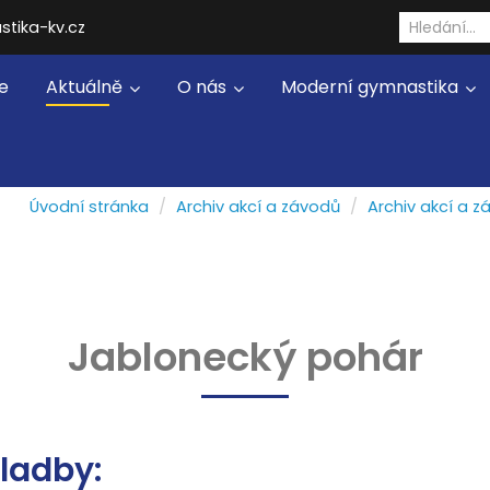
stika-kv.cz
e
Aktuálně
O nás
Moderní gymnastika
Úvodní stránka
Archiv akcí a závodů
Archiv akcí a z
Jablonecký pohár
ladby: