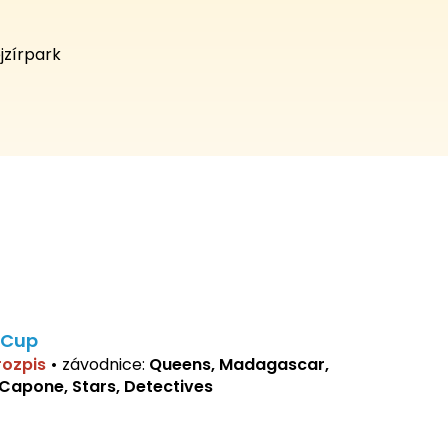
jzírpark
 Cup
 rozpis
•
závodnice:
Queens, Madagascar,
 Capone, Stars, Detectives