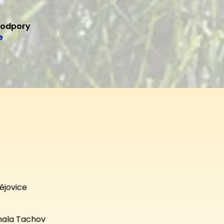
podpory
e
ějovice
hala Tachov