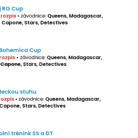
j RG Cup
í rozpis
•
závodnice:
Queens, Madagascar,
, Capone, Stars, Detectives
 Bohemica Cup
 rozpis
•
závodnice:
Queens, Madagascar,
,
Capone
, Stars, Detectives
deckou stuhu
 rozpis
•
závodnice:
Queens, Madagascar,
 Capone, Stars, Detectives
olní trénink SS a DT