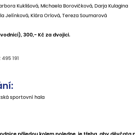
Barbora Kuklišová, Michaela Borovičková, Darja Kulagina
ela Jelínková, Klára Orlová, Tereza Soumarová
vodnici), 300,- Kč za dvojici.
 495 191
ní:
stská sportovní hala
ice přijedou kolem poledne, je třeba, aby děvčata při