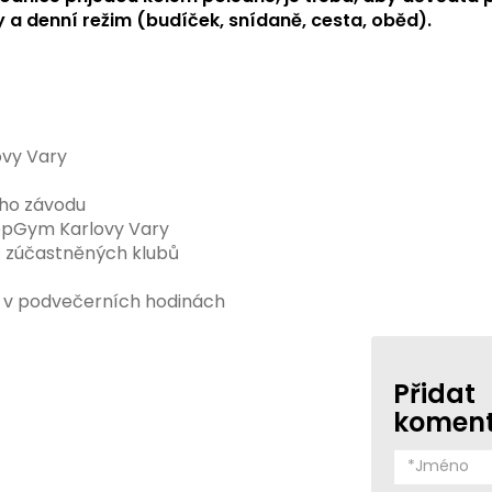
a denní režim (budíček, snídaně, cesta, oběd).
ovy Vary
ího závodu
TopGym Karlovy Vary
ů zúčastněných klubů
 v podvečerních hodinách
Přidat
komen