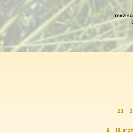
meziná
23. - 
9. - 18. sr