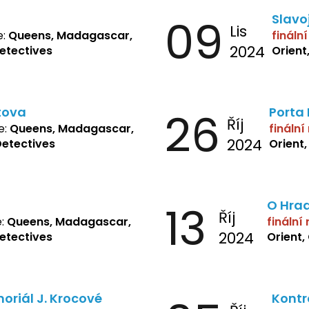
09
Slavo
Lis
e:
Queens, Madagascar,
fináln
2024
Detectives
Orient
tova
26
Porta
Říj
e:
Queens, Madagascar,
finální
2024
Detectives
Orient
13
O Hra
Říj
e:
Queens, Madagascar,
finální
2024
Detectives
Orient,
oriál J. Krocové
Kontr