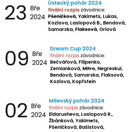
23
Ústecký pohár 2024
Bře
finální rozpis
závodnice:
2024
Pšeničková
, Yakimets, Lukas,
Kozlova, Laslopová B., Bendová,
Samarska,
Flaksová
, Orlová
09
Dream Cup 2024
Bře
finální rozpis
závodnice:
2024
Bečvářová, Filipenko,
Zemianková,
Mitro
, Negreskul,
Bendová, Samarska, Flaksová,
Kozlova, Kopfstein
02
Milevský pohár 2024
Bře
finální rozpis
závodnice:
2024
Eldarusheva,
Laslopová R.,
Žbánková, Yakimets,
Pšeničková, Bašistová,