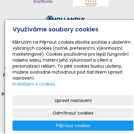
Využíváme soubory cookies
Činnost sportovního klubu moderní gymnastiky podporují:
Národní sportovní agentura • Karlovarský kraj • Statutární
Kliknutím na Přijmout cookies dáváte souhlas s uložením
vybraných cookies (nutné, preferenční, výkonnostní,
město Karlovy Vary
marketingové). Cookies používáme pro lepší fungování
Činnost TopGym Karlovy Vary pro rok 2026 byla podpořena
našeho webu, měření jeho výkonnosti a cílení a
dotací Národní sportovní agentury ve výši 169 100 Kč
personalizaci reklam. To jaké cookies budou uloženy,
na zabezpečení sportovní, tělovýchovné a organizační funkce
můžete svobodně rozhodnout pod tlačítkem Upravit
příjemce dotace realizující sportovní aktivity dětí a mládeže ve
nastavení.
věku od 4 do 19 let v souladu s platnými a registrovanými
Prohlášení o cookies.
stanovami.
© 2012-2025 Moderní gymnastika Karlovy Vary
- veškerá práva
Upravit nastavení
vyhrazena | © Web vytvořil:
Gitech
|
mail
|
adm
|
mapa webu
Stránky
www.gymnastika-kv.cz
jsou oficiální prezentací
Odmítnout cookies
sportovního klubu moderní gymnastiky TopGym Karlovy Vary.
Nevyžádané nebo nevhodné příspěvky budou vymazány.
Přijmout cookies