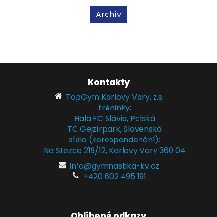
Archív
Kontakty
TopGym Karlovy Vary, z.s.
tréninky:
Hala FC Slávia, Polská
TC Gejzírpark, Slovenská
sídlo (korespondenční):
Na Stezce 219/12, Karlovy Vary 360 04
info@gymnastika-kv.cz
+420 602 495 191
Oblíbené odkazy