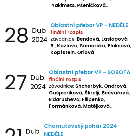
Yakimets, Pšeničková,
Bašistová, Bendová,
Laslopová
B., Kopfstein
28
Oblastní přebor VP - NEDĚLE
Dub
finální rozpis
2024
závodnice:
Bendová, Laslopová
B., Kozlova, Samarska, Flaksová,
Kopfstein, Orlová
27
Oblastní přebor VP - SOBOTA
Dub
finální rozpis
2024
závodnice:
Shcherbyk, Ondrová,
Gašpieriková, Škrelji, Bečvářová,
Eldarusheva, Filipenko,
Formánková, Matějková,
Dotsenko, Laslopová R.,
Zemianková, Žbánková,
Chomutovský pohár 2024 -
Sochorová, Repetska, Lukas,
Dub
Negreskul, Mitro
NEDĚLE