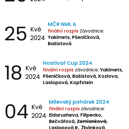
25
MČR NML A
Kvě
finální rozpis
Závodnice:
2024
Yakimets, Pšeničková,
Bašistová
18
Hostivař Cup 2024
Kvě
finální rozpis
závodnice:
Yakimets,
2024
Pšeničková, Bašistová, Kozlova,
Laslopová, Kopfstein
04
Milevský pohárek 2024
Kvě
finální rozpis
závodnice:
2024
Eldarusheva, Filipenko,
Bečvářová,
Zemianková,
Laslopová R., Žbánková,