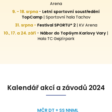
Arena
9. - 18. srpna
-
Letní sportovní
soustředění
TopCamp
| Sportovní hala Tachov
31. srpna -
Festival SPORTU° 2
|
KV Arena
10., 17. a 24. září
-
Nábor do TopGym Karlovy Vary
|
Hala TC Gejzírpark
Kalendář akcí a závodů 2024
MČR DT + SS NNML