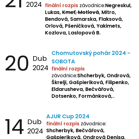
21
2024
finální rozpis
závodnice:
Negreskul,
Lukas,
Kmeť, Motlová
, Mitro,
Bendová, Samarska, Flaksová,
Orlová, Pšeničková, Yakimets,
Kozlova, Laslopová B.
20
Chomutovský pohár 2024 -
Dub
SOBOTA
2024
finální rozpis
závodnice:
Shcherbyk, Ondrová,
Škrelji, Gašpieriková, Filipenko,
Eldarusheva, Bečvářová,
Dotsenko, Formánková,
Matějková, Zemianková,
Laslopová R., Repetska,
14
AJUR Cup 2024
Žbánková, Sochorová
Dub
finální rozpis
závodnice:
2024
Shcherbyk,
Bečvářová,
Gašpieriková, Ondrová Denisa,