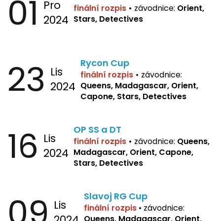
01
Pro
finální rozpis
•
závodnice:
Orient,
2024
Stars, Detectives
23
Rycon Cup
Lis
finální rozpis
•
závodnice:
2024
Queens, Madagascar, Orient,
Capone, Stars, Detectives
16
OP SS a DT
Lis
finální rozpis
•
závodnice:
Queens,
2024
Madagascar, Orient, Capone,
Stars, Detectives
09
Slavoj RG Cup
Lis
finální rozpis
•
závodnice:
2024
Queens, Madagascar, Orient,