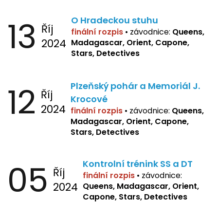
13
O Hradeckou stuhu
Říj
finální rozpis
•
závodnice:
Queens,
2024
Madagascar, Orient, Capone,
Stars, Detectives
12
Plzeňský pohár a Memoriál J.
Říj
Krocové
2024
finální rozpis
• závodnice:
Queens,
Madagascar, Orient, Capone,
Stars, Detectives
05
Kontrolní trénink SS a DT
Říj
finální rozpis
•
závodnice:
2024
Queens, Madagascar, Orient,
Capone, Stars, Detectives