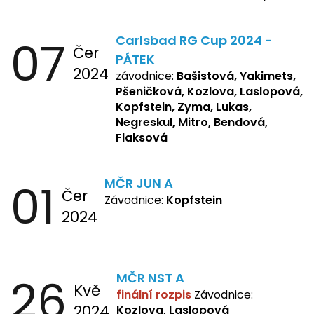
R., Matějková, Zemianková,
Repetska, Sochorová,
07
Carlsbad RG Cup 2024 -
Žbánková, Bašistová Beáta,
Čer
Yakimets, Pšeničková Vanesa,
PÁTEK
2024
Kozlova Nelly, Laslopová B.,
závodnice:
Bašistová, Yakimets,
Kopfstein, Lukas, Negreskul ,
Pšeničková, Kozlova, Laslopová,
Mitro, Bendová, Flaksová
Kopfstein, Zyma, Lukas,
Negreskul, Mitro, Bendová,
Flaksová
01
MČR JUN A
Čer
Závodnice:
Kopfstein
2024
26
MČR NST A
Kvě
finální rozpis
Závodnice:
2024
Kozlova, Laslopová