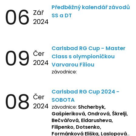
06
Předběžný kalendář závodů
Zář
SS a DT
2024
09
Carlsbad RG Cup - Master
Čer
Class s olympioničkou
2024
Varvarou Filiou
závodnice:
08
Carlsbad RG Cup 2024 -
Čer
SOBOTA
2024
závodnice:
Shcherbyk,
Gašpieriková, Ondrová, Škrelji,
Bečvářová, Eldarusheva,
Filipenko, Dotsenko,
Formánková Eliška, Laslopová