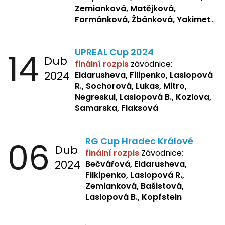
Zemianková, Matějková,
Formánková, Žbánková, Yakimets,
Pšeničková, Bašistová, Bendová,
Kopfstein,
Orlová
14
UPREAL Cup 2024
Dub
finální rozpis
závodnice:
2024
Eldarusheva, Filipenko, Laslopová
R., Sochorová,
Lukas
, Mitro,
Negreskul, Laslopová B., Kozlova,
Samarska
, Flaksová
06
RG Cup Hradec Králové
Dub
finální rozpis
Závodnice:
2024
Bečvářová, Eldarusheva,
Filkipenko, Laslopová R.,
Zemianková, Bašistová,
Laslopová B., Kopfstein