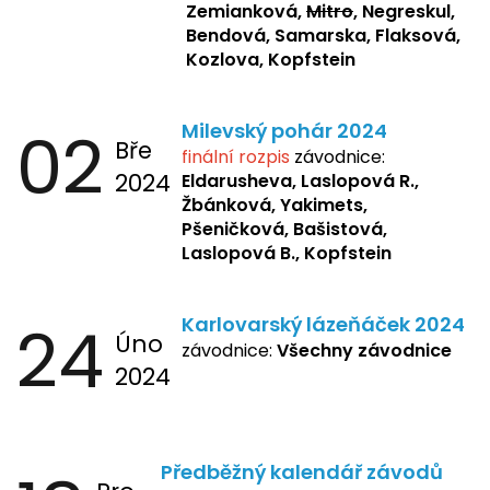
Zemianková,
Mitro
, Negreskul,
Bendová, Samarska, Flaksová,
Kozlova, Kopfstein
02
Milevský pohár 2024
Bře
finální rozpis
závodnice:
2024
Eldarusheva,
Laslopová R.,
Žbánková, Yakimets,
Pšeničková, Bašistová,
Laslopová B., Kopfstein
24
Karlovarský lázeňáček 2024
Úno
závodnice:
Všechny závodnice
2024
Předběžný kalendář závodů