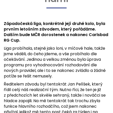
Západočeská liga, konkrétně její druhé kolo, byla
prvním letošním závodem, který pořádáme.
Dalším bude MČR dorostenek a nakonec Carlsbad
RG Cup.
Liga probíhala, stejně jako loni, v míčové hale, takže
jsme věděli, do čeho jdeme, a vše probíhalo dle
očekávání. Jedinou a velkou změnou byla úprava
programu pro vyhodnocování rozhodování dle
nových pravidel, ale i to se nakonec zvládlo a žádné
potíže se řešit nemusely.
Ředitelem závodu byl tentokrát Jan Pelíšek, který
řídil celý náš realizační tým. Nutno říci, že ten je již
z předchozích let skvěle sehraný, takže i nováčci se
hladce zapojili. Na mě tentokrát tak trochu zbyla
funkce hlavního rozhodčího, což jsem nakonec
přivítal, jelikož mě tento post čeká za týden i na