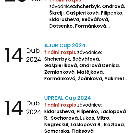
závodnice:
Shcherbyk, Ondrová,
Škrelji, Gašpieriková, Filipenko,
Eldarusheva, Bečvářová,
Dotsenko, Formánková,
Matějková, Zemianková,
Laslopová R., Repetska,
14
AJUR Cup 2024
Žbánková, Sochorová
Dub
finální rozpis
závodnice:
2024
Shcherbyk,
Bečvářová,
Gašpieriková, Ondrová Denisa,
Zemianková, Matějková,
Formánková, Žbánková, Yakimets,
Pšeničková, Bašistová, Bendová,
Kopfstein,
Orlová
14
UPREAL Cup 2024
Dub
finální rozpis
závodnice:
2024
Eldarusheva, Filipenko, Laslopová
R., Sochorová,
Lukas
, Mitro,
Negreskul, Laslopová B., Kozlova,
Samarska
, Flaksová