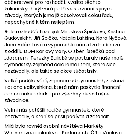
občerstvení pro rozhodčí. Kvalita těchto
kulinářských výtvorů patří ve srovnání s jinými
závody, kterých jsme již absolvovali celou řadu,
nepochybně k těm nejlepším.
Role rozhodčích se ujali Miroslava Špičková, Kristina
Gudovskikh, Jiří Špička, Natalia Lakšina, Nora Nyčová,
Jana Adámková a vypomohla nám i Iva Hodinová
z oddílu DDM Karlovy Vary. O sběr lístečků pod
„dozorem“ Terezky Balické se postaraly naše malé
gymnastky, zejména děkujeme i těm, které sice
nezávodily, ale takto se akce zúčastnily.
Velké poděkování, zejména od gymnastek, zaslouží
Tatiana Balbyshkina, která nám poskytla finanční
dar na nákup dárků pro všechny zúčastněné
závodnice.
Velmi nás potěšili rodiče gymnastek, které
nezávodily, a kteří se přišli podívat a zafandit.
Milá byla rovněž osobní návštěva Markéty
Wernerové, poslankyně Parlamentu ČR a Václava