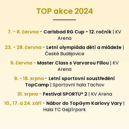
TOP akce 2024
7. - 8. června
-
Carlsbad RG Cup - 12. ročník
| KV
Arena
23. - 28. června
-
Letní olympiáda dětí a mládeže
|
České Budějovice
9. června
-
Master Class s Varvarou Filiou
| KV
Arena
9. - 18. srpna
-
Letní sportovní
soustředění
TopCamp
| Sportovní hala Tachov
31. srpna -
Festival SPORTU° 2
|
KV Arena
10., 17. a 24. září
-
Nábor do TopGym Karlovy Vary
|
Hala TC Gejzírpark