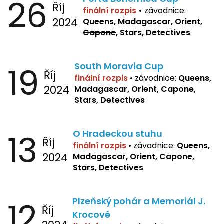
26
Říj
finální rozpis
•
závodnice:
2024
Queens, Madagascar, Orient,
Capone
, Stars, Detectives
19
South Moravia Cup
Říj
finální rozpis
•
závodnice:
Queens,
2024
Madagascar, Orient, Capone,
Stars, Detectives
13
O Hradeckou stuhu
Říj
finální rozpis
•
závodnice:
Queens,
2024
Madagascar, Orient, Capone,
Stars, Detectives
12
Plzeňský pohár a Memoriál J.
Říj
Krocové