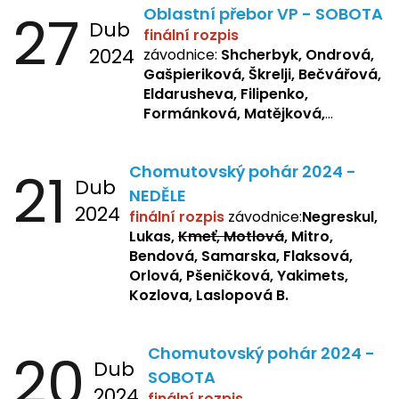
27
Oblastní přebor VP - SOBOTA
Dub
finální rozpis
2024
závodnice:
Shcherbyk, Ondrová,
Gašpieriková, Škrelji, Bečvářová,
Eldarusheva, Filipenko,
Formánková, Matějková,
Dotsenko, Laslopová R.,
Zemianková, Žbánková,
21
Chomutovský pohár 2024 -
Sochorová, Repetska, Lukas,
Dub
Negreskul, Mitro
NEDĚLE
2024
finální rozpis
závodnice:
Negreskul,
Lukas,
Kmeť, Motlová
, Mitro,
Bendová, Samarska, Flaksová,
Orlová, Pšeničková, Yakimets,
Kozlova, Laslopová B.
20
Chomutovský pohár 2024 -
Dub
SOBOTA
2024
finální rozpis