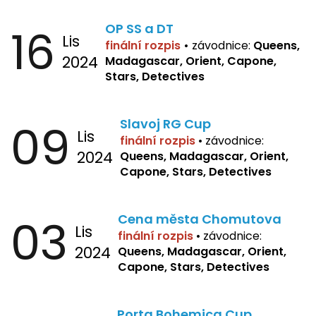
16
OP SS a DT
Lis
finální rozpis
•
závodnice:
Queens,
2024
Madagascar, Orient, Capone,
Stars, Detectives
09
Slavoj RG Cup
Lis
finální rozpis
•
závodnice:
2024
Queens, Madagascar, Orient,
Capone, Stars, Detectives
03
Cena města Chomutova
Lis
finální rozpis
•
závodnice:
2024
Queens, Madagascar, Orient,
Capone, Stars, Detectives
Porta Bohemica Cup