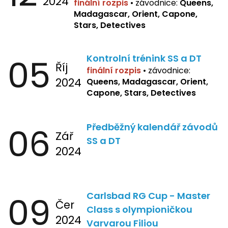
2024
finální rozpis
• závodnice:
Queens,
Madagascar, Orient, Capone,
Stars, Detectives
05
Kontrolní trénink SS a DT
Říj
finální rozpis
•
závodnice:
2024
Queens, Madagascar, Orient,
Capone, Stars, Detectives
06
Předběžný kalendář závodů
Zář
SS a DT
2024
09
Carlsbad RG Cup - Master
Čer
Class s olympioničkou
2024
Varvarou Filiou