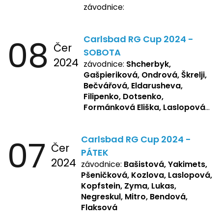
závodnice:
08
Carlsbad RG Cup 2024 -
Čer
SOBOTA
2024
závodnice:
Shcherbyk,
Gašpieriková, Ondrová, Škrelji,
Bečvářová, Eldarusheva,
Filipenko, Dotsenko,
Formánková Eliška, Laslopová
R., Matějková, Zemianková,
Repetska, Sochorová,
07
Carlsbad RG Cup 2024 -
Žbánková, Bašistová Beáta,
Čer
Yakimets, Pšeničková Vanesa,
PÁTEK
2024
Kozlova Nelly, Laslopová B.,
závodnice:
Bašistová, Yakimets,
Kopfstein, Lukas, Negreskul ,
Pšeničková, Kozlova, Laslopová,
Mitro, Bendová, Flaksová
Kopfstein, Zyma, Lukas,
Negreskul, Mitro, Bendová,
Flaksová