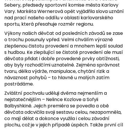
Sebery, předsedy sportovní komise města Karlovy
Vary. Markéta Wernerová opět vyjádřila slova uznání
nad prací našeho oddílu v oblasti karlovarského
sportu, která přesahuje rozměr regionu.
Výkony našich děvčat od posledních závodů se zase
o trochu posunuly vpřed. Velmi chválím výrazně
zlepšenou čistotu provedení a mnohem lepší soulad
s hudbou. Ke zlepšující se čistotě provedení ale musí
děvčata přidat i dobře provedené prvky obtížnosti,
aby byly rozhodčími uznatelné. Zejména správnost
tvaru, délka výdrže, manipulace, chytání rizik a
návaznost pohybů – to hlavně u malých zatím
postrádáme.
Zvláštní pochvalu uděluji dvěma nejmenším a
nejstatečnějším – Nelince Kozlove a Sofyii
Balbyshkině. Jejich premiéra se povedla a obě
děvčata odcvičila svoji sestavu celou, nezapomněla,
co mají dělat a dokonce využila i celou závodní
plochu, což je v jejich případě úspěch. Takže první cíl