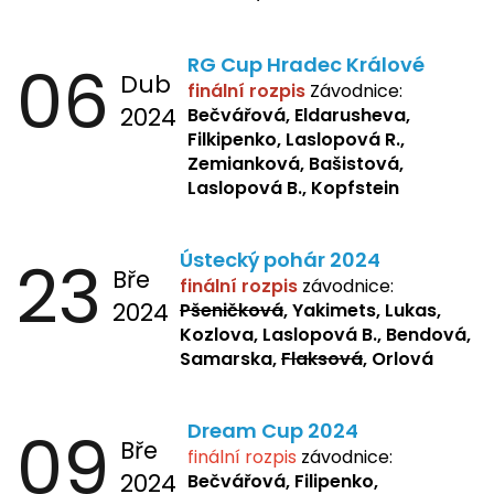
06
RG Cup Hradec Králové
Dub
finální rozpis
Závodnice:
2024
Bečvářová, Eldarusheva,
Filkipenko, Laslopová R.,
Zemianková, Bašistová,
Laslopová B., Kopfstein
23
Ústecký pohár 2024
Bře
finální rozpis
závodnice:
2024
Pšeničková
, Yakimets, Lukas,
Kozlova, Laslopová B., Bendová,
Samarska,
Flaksová
, Orlová
09
Dream Cup 2024
Bře
finální rozpis
závodnice:
2024
Bečvářová, Filipenko,