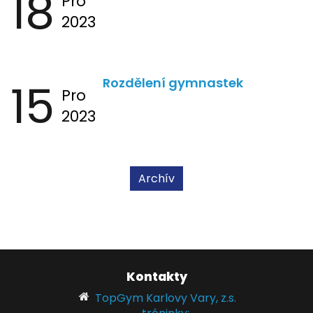
18
Pro
2023
15
Rozdělení gymnastek
Pro
2023
Archív
Kontakty
TopGym Karlovy Vary, z.s.