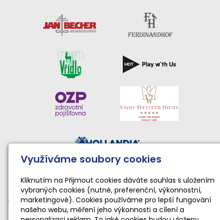
Využíváme soubory cookies
Činnost sportovního klubu moderní gymnastiky podporují:
Národní sportovní agentura • Karlovarský kraj • Statutární
Kliknutím na Přijmout cookies dáváte souhlas s uložením
vybraných cookies (nutné, preferenční, výkonnostní,
město Karlovy Vary
marketingové). Cookies používáme pro lepší fungování
Činnost TopGym Karlovy Vary pro rok 2026 byla podpořena
našeho webu, měření jeho výkonnosti a cílení a
dotací Národní sportovní agentury ve výši 169 100 Kč
personalizaci reklam. To jaké cookies budou uloženy,