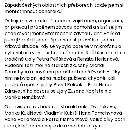
Západočeských oblastních přeborech, takže jsem si
mohl střihnout generálku.
Děkujeme všem, kteří nám se zajištěním, organizací,
přípravou i průběhem závodu pomohli a sluší se, jim
poděkovat jmenovitě: ředitele závodu Jana Pelíška
jsem již zmínil, jeho připravenost prověřila i jedna
krizová situace, kdy se vybyla baterie v mikrofonu a
bylo nutné rychle sehnat náhradní. Rolí hlasatelek se
tradičně ujaly Petra Pelíšková a Renáta Herianová.
Hudební režii měl na starosti zkušený Michal
Tamchyna a nově mu pomáhal Luboš Rybák – díky
nim nebyla ani jedna hudba puštěna chybně. Roli
počtářů opět zajistily Pavel Pelčák a Petr Herian.
Zdravotního dozoru se ujaly Zuzana Kopfstein a
Monika Hanáková.
O servis pro rozhodčí se starali Lenka Dvořáková,
Marika Kuklišová, Vladimír Kukliš, Hana Tamchynová,
Hana Herianová a Petra Klementová. Velké díky patří
i těm, kteří doma napekli různé dobrotky na