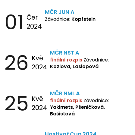
01
MČR JUN A
Čer
Závodnice:
Kopfstein
2024
26
MČR NST A
Kvě
finální rozpis
Závodnice:
2024
Kozlova, Laslopová
25
MČR NML A
Kvě
finální rozpis
Závodnice:
2024
Yakimets, Pšeničková,
Bašistová
Hostivař Cup 2024