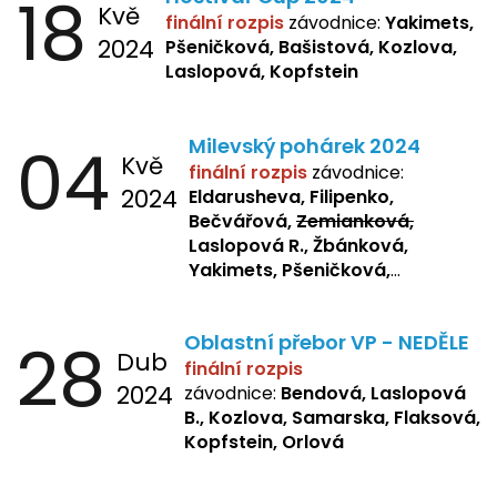
18
Kvě
finální rozpis
závodnice:
Yakimets,
2024
Pšeničková, Bašistová, Kozlova,
Laslopová, Kopfstein
04
Milevský pohárek 2024
Kvě
finální rozpis
závodnice:
2024
Eldarusheva, Filipenko,
Bečvářová,
Zemianková,
Laslopová R., Žbánková,
Yakimets, Pšeničková,
Bašistová, Bendová,
Laslopová
B., Kopfstein
28
Oblastní přebor VP - NEDĚLE
Dub
finální rozpis
2024
závodnice:
Bendová, Laslopová
B., Kozlova, Samarska, Flaksová,
Kopfstein, Orlová