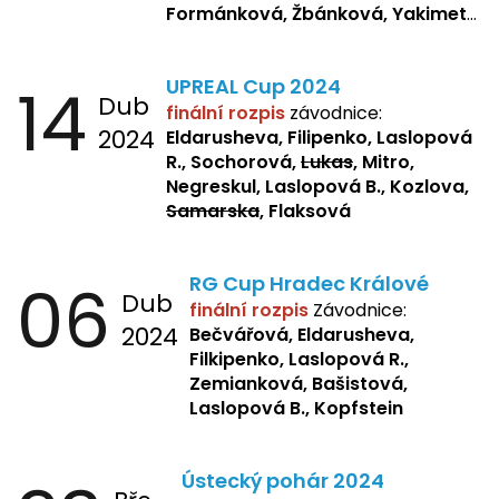
Formánková, Žbánková, Yakimets,
Pšeničková, Bašistová, Bendová,
Kopfstein,
Orlová
14
UPREAL Cup 2024
Dub
finální rozpis
závodnice:
2024
Eldarusheva, Filipenko, Laslopová
R., Sochorová,
Lukas
, Mitro,
Negreskul, Laslopová B., Kozlova,
Samarska
, Flaksová
06
RG Cup Hradec Králové
Dub
finální rozpis
Závodnice:
2024
Bečvářová, Eldarusheva,
Filkipenko, Laslopová R.,
Zemianková, Bašistová,
Laslopová B., Kopfstein
Ústecký pohár 2024