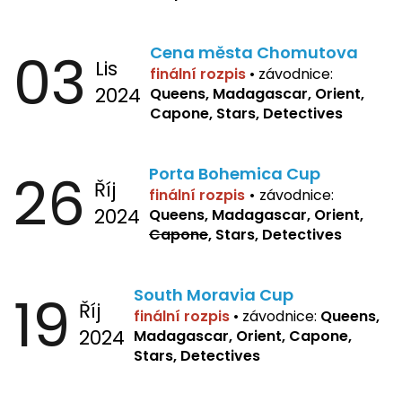
03
Cena města Chomutova
Lis
finální rozpis
•
závodnice:
2024
Queens, Madagascar, Orient,
Capone, Stars, Detectives
26
Porta Bohemica Cup
Říj
finální rozpis
•
závodnice:
2024
Queens, Madagascar, Orient,
Capone
, Stars, Detectives
19
South Moravia Cup
Říj
finální rozpis
•
závodnice:
Queens,
2024
Madagascar, Orient, Capone,
Stars, Detectives