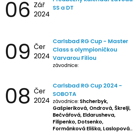
06
Zář
SS a DT
2024
09
Carlsbad RG Cup - Master
Čer
Class s olympioničkou
2024
Varvarou Filiou
závodnice:
08
Carlsbad RG Cup 2024 -
Čer
SOBOTA
2024
závodnice:
Shcherbyk,
Gašpieriková, Ondrová, Škrelji,
Bečvářová, Eldarusheva,
Filipenko, Dotsenko,
Formánková Eliška, Laslopová
R., Matějková, Zemianková,