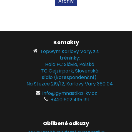
Archív
Kontakty
TopGym Karlovy Vary, z.s.
tréninky:
Hala FC Slávia, Polská
TC Gejzírpark, Slovenská
sídlo (korespondenční):
Na Stezce 219/12, Karlovy Vary 360 04
info@gymnastika-kv.cz
+420 602 495 191
Oblíbené odkazy