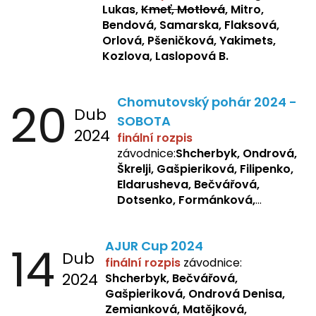
Lukas,
Kmeť, Motlová
, Mitro,
Bendová, Samarska, Flaksová,
Orlová, Pšeničková, Yakimets,
Kozlova, Laslopová B.
20
Chomutovský pohár 2024 -
Dub
SOBOTA
2024
finální rozpis
závodnice:
Shcherbyk, Ondrová,
Škrelji, Gašpieriková, Filipenko,
Eldarusheva, Bečvářová,
Dotsenko, Formánková,
Matějková, Zemianková,
Laslopová R., Repetska,
14
AJUR Cup 2024
Žbánková, Sochorová
Dub
finální rozpis
závodnice:
2024
Shcherbyk,
Bečvářová,
Gašpieriková, Ondrová Denisa,
Zemianková, Matějková,