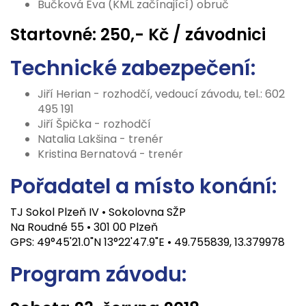
Bučková Eva (KML začínající) obruč
Startovné:
250,- Kč / závodnici
Technické zabezpečení:
Jiří Herian - rozhodčí, vedoucí závodu, tel.: 602
495 191
Jiří Špička - rozhodčí
Natalia Lakšina - trenér
Kristina Bernatová - trenér
Pořadatel a místo konání:
TJ Sokol Plzeň IV • Sokolovna SŽP
Na Roudné 55 • 301 00 Plzeň
GPS: 49°45'21.0"N 13°22'47.9"E • 49.755839, 13.379978
Program závodu: