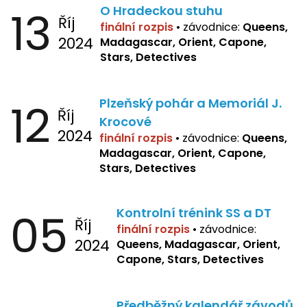
13
O Hradeckou stuhu
Říj
finální rozpis
•
závodnice:
Queens,
2024
Madagascar, Orient, Capone,
Stars, Detectives
12
Plzeňský pohár a Memoriál J.
Říj
Krocové
2024
finální rozpis
• závodnice:
Queens,
Madagascar, Orient, Capone,
Stars, Detectives
05
Kontrolní trénink SS a DT
Říj
finální rozpis
•
závodnice:
2024
Queens, Madagascar, Orient,
Capone, Stars, Detectives
Předběžný kalendář závodů