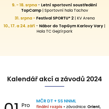
9. - 18. srpna
-
Letní sportovní
soustředění
TopCamp
| Sportovní hala Tachov
31. srpna -
Festival SPORTU° 2
|
KV Arena
10., 17. a 24. září
-
Nábor do TopGym Karlovy Vary
|
Hala TC Gejzírpark
Kalendář akcí a závodů 2024
MČR DT + SS NNML
Pro
finální rozpis
•
závodnice:
Orient,