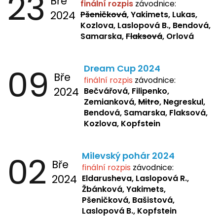
23
Bře
finální rozpis
závodnice:
2024
Pšeničková
, Yakimets, Lukas,
Kozlova, Laslopová B., Bendová,
Samarska,
Flaksová
, Orlová
09
Dream Cup 2024
Bře
finální rozpis
závodnice:
2024
Bečvářová, Filipenko,
Zemianková,
Mitro
, Negreskul,
Bendová, Samarska, Flaksová,
Kozlova, Kopfstein
02
Milevský pohár 2024
Bře
finální rozpis
závodnice:
2024
Eldarusheva,
Laslopová R.,
Žbánková, Yakimets,
Pšeničková, Bašistová,
Laslopová B., Kopfstein