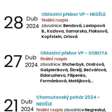
Bašistová, Bendová,
Laslopová
B., Kopfstein
28
Oblastní přebor VP - NEDĚLE
Dub
finální rozpis
2024
závodnice:
Bendová, Laslopová
B., Kozlova, Samarska, Flaksová,
Kopfstein, Orlová
27
Oblastní přebor VP - SOBOTA
Dub
finální rozpis
2024
závodnice:
Shcherbyk, Ondrová,
Gašpieriková, Škrelji, Bečvářová,
Eldarusheva, Filipenko,
Formánková, Matějková,
Dotsenko, Laslopová R.,
Zemianková, Žbánková,
21
Chomutovský pohár 2024 -
Sochorová, Repetska, Lukas,
Dub
Negreskul, Mitro
NEDĚLE
2024
finální rozpis
závodnice:
Negreskul,