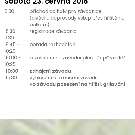
Sobota 2
3. června 2018
8:30
příchod do haly pro závodnice
(diváci a doprovody vstup přes hřiště na
balkon )
8:30 -
registrace závodnic
9:30
9:45 -
porada rozhodčích
10:20
10:00 -
rozcvičení na závodní ploše TopGym KV
10:25
10:30
zahájení závodu
15:30
vyhlášení a ukončení závodu
Po závodu posezení na hřišti, grilování