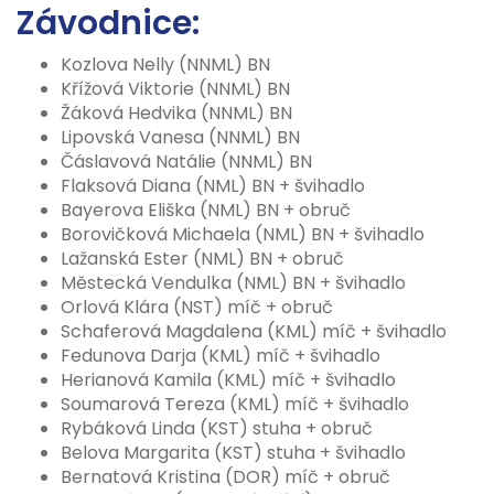
Závodnice:
Kozlova Nelly (NNML) BN
Křížová Viktorie (NNML) BN
Žáková Hedvika (NNML) BN
Lipovská Vanesa (NNML) BN
Čáslavová Natálie (NNML) BN
Flaksová Diana (NML) BN + švihadlo
Bayerova Eliška (NML) BN + obruč
Borovičková Michaela (NML) BN + švihadlo
Lažanská Ester (NML) BN + obruč
Městecká Vendulka (NML) BN + švihadlo
Orlová Klára (NST) míč + obruč
Schaferová Magdalena (KML) míč + švihadlo
Fedunova Darja (KML) míč + švihadlo
Herianová Kamila (KML) míč + švihadlo
Soumarová Tereza (KML) míč + švihadlo
Rybáková Linda (KST) stuha + obruč
Belova Margarita (KST) stuha + švihadlo
Bernatová Kristina (DOR) míč + obruč