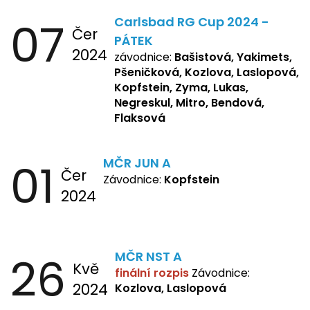
Repetska, Sochorová,
07
Carlsbad RG Cup 2024 -
Žbánková, Bašistová Beáta,
Čer
Yakimets, Pšeničková Vanesa,
PÁTEK
2024
Kozlova Nelly, Laslopová B.,
závodnice:
Bašistová, Yakimets,
Kopfstein, Lukas, Negreskul ,
Pšeničková, Kozlova, Laslopová,
Mitro, Bendová, Flaksová
Kopfstein, Zyma, Lukas,
Negreskul, Mitro, Bendová,
Flaksová
01
MČR JUN A
Čer
Závodnice:
Kopfstein
2024
26
MČR NST A
Kvě
finální rozpis
Závodnice:
2024
Kozlova, Laslopová