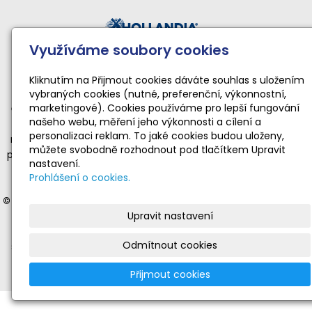
Využíváme soubory cookies
Činnost sportovního klubu moderní gymnastiky podporují:
Národní sportovní agentura • Karlovarský kraj • Statutární
Kliknutím na Přijmout cookies dáváte souhlas s uložením
vybraných cookies (nutné, preferenční, výkonnostní,
město Karlovy Vary
marketingové). Cookies používáme pro lepší fungování
Činnost TopGym Karlovy Vary pro rok 2026 byla podpořena
našeho webu, měření jeho výkonnosti a cílení a
dotací Národní sportovní agentury ve výši 169 100 Kč
personalizaci reklam. To jaké cookies budou uloženy,
na zabezpečení sportovní, tělovýchovné a organizační funkce
můžete svobodně rozhodnout pod tlačítkem Upravit
příjemce dotace realizující sportovní aktivity dětí a mládeže ve
nastavení.
věku od 4 do 19 let v souladu s platnými a registrovanými
Prohlášení o cookies.
stanovami.
© 2012-2025 Moderní gymnastika Karlovy Vary
- veškerá práva
Upravit nastavení
vyhrazena | © Web vytvořil:
Gitech
|
mail
|
adm
|
mapa webu
Stránky
www.gymnastika-kv.cz
jsou oficiální prezentací
Odmítnout cookies
sportovního klubu moderní gymnastiky TopGym Karlovy Vary.
Nevyžádané nebo nevhodné příspěvky budou vymazány.
Přijmout cookies