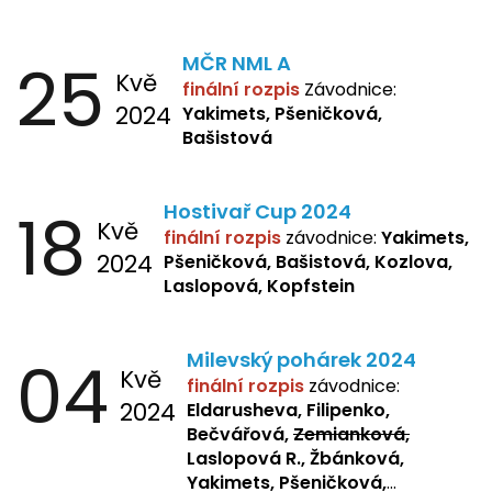
25
MČR NML A
Kvě
finální rozpis
Závodnice:
2024
Yakimets, Pšeničková,
Bašistová
18
Hostivař Cup 2024
Kvě
finální rozpis
závodnice:
Yakimets,
2024
Pšeničková, Bašistová, Kozlova,
Laslopová, Kopfstein
04
Milevský pohárek 2024
Kvě
finální rozpis
závodnice:
2024
Eldarusheva, Filipenko,
Bečvářová,
Zemianková,
Laslopová R., Žbánková,
Yakimets, Pšeničková,