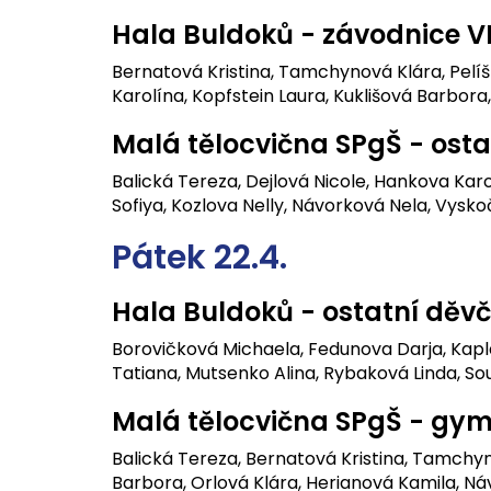
Hala Buldoků - závodnice V
Bernatová Kristina, Tamchynová Klára, Pelíš
Karolína, Kopfstein Laura, Kuklišová Barbora,
Malá tělocvična SPgŠ - ost
Balická Tereza, Dejlová Nicole, Hankova Kar
Sofiya, Kozlova Nelly, Návorková Nela, Vysk
Pátek 22.4.
Hala Buldoků - ostatní děv
Borovičková Michaela, Fedunova Darja, Kapla
Tatiana, Mutsenko Alina, Rybaková Linda, So
Malá tělocvična SPgŠ - gym
Balická Tereza, Bernatová Kristina, Tamchyno
Barbora, Orlová Klára, Herianová Kamila, N