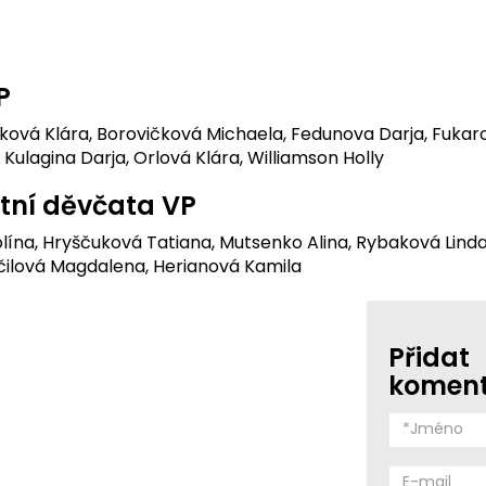
P
ková Klára, Borovičková Michaela, Fedunova Darja, Fukaro
 Kulagina Darja, Orlová Klára, Williamson Holly
atní děvčata VP
olína, Hryščuková Tatiana, Mutsenko Alina, Rybaková Lin
očilová Magdalena, Herianová Kamila
Přidat
komen