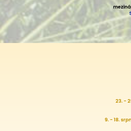
meziná
23. - 
9. - 18. sr