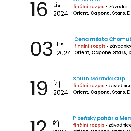
16
Lis
finální rozpis
•
závodnic
2024
Orient, Capone, Stars, 
03
Cena města Chomu
Lis
finální rozpis
•
závodnic
2024
Orient, Capone, Stars, 
19
South Moravia Cup
Říj
finální rozpis
•
závodnic
2024
Orient, Capone, Stars, 
12
Plzeňský pohár a Mem
Říj
finální rozpis
• závodnic