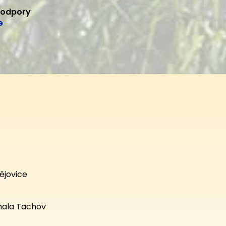
podpory
e
ějovice
hala Tachov