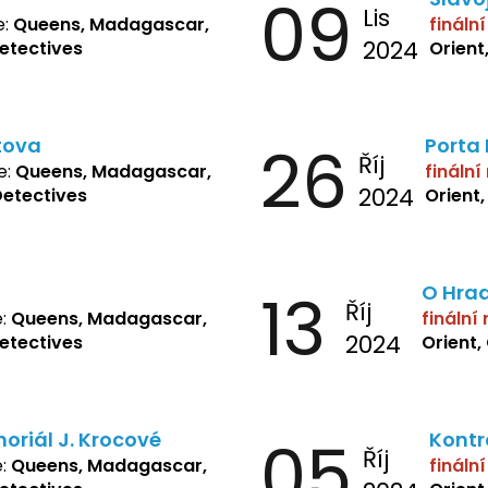
09
Lis
e:
Queens, Madagascar,
fináln
2024
Detectives
Orient
tova
26
Porta
Říj
e:
Queens, Madagascar,
finální
2024
Detectives
Orient
13
O Hra
Říj
e:
Queens, Madagascar,
finální
2024
Detectives
Orient,
oriál J. Krocové
05
Kontr
Říj
e:
Queens, Madagascar,
fináln