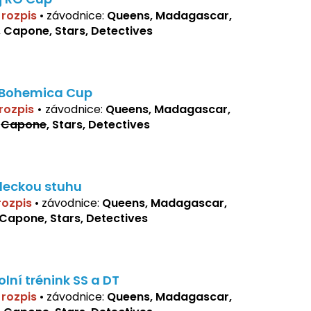
í rozpis
•
závodnice:
Queens, Madagascar,
, Capone, Stars, Detectives
 Bohemica Cup
 rozpis
•
závodnice:
Queens, Madagascar,
,
Capone
, Stars, Detectives
deckou stuhu
 rozpis
•
závodnice:
Queens, Madagascar,
 Capone, Stars, Detectives
olní trénink SS a DT
í rozpis
•
závodnice:
Queens, Madagascar,