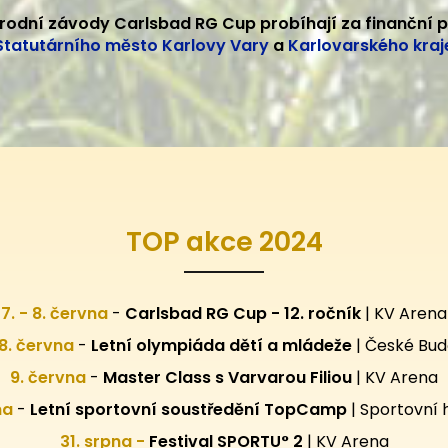
rodní závody Carlsbad RG Cup probíhají za finanční 
Statutárního město Karlovy Vary
a
Karlovarského kraj
TOP akce 2024
7. - 8. června
-
Carlsbad RG Cup - 12. ročník
| KV Arena
28. června
-
Letní olympiáda dětí a mládeže
| České Bud
9. června
-
Master Class s Varvarou Filiou
| KV Arena
pna
-
Letní sportovní
soustředění TopCamp
| Sportovní 
31. srpna -
Festival SPORTU° 2
|
KV Arena