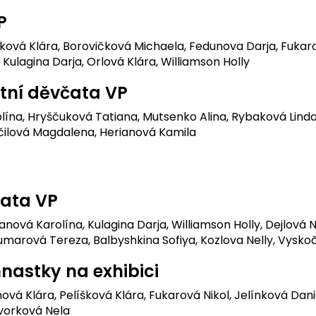
P
ková Klára, Borovičková Michaela, Fedunova Darja, Fukaro
 Kulagina Darja, Orlová Klára, Williamson Holly
atní děvčata VP
olína, Hryščuková Tatiana, Mutsenko Alina, Rybaková Lin
očilová Magdalena, Herianová Kamila
čata VP
nová Karolína, Kulagina Darja, Williamson Holly, Dejlová 
umarová Tereza, Balbyshkina Sofiya, Kozlova Nelly, Vysk
nastky na exhibici
vá Klára, Pelíšková Klára, Fukarová Nikol, Jelínková Danie
ávorková Nela