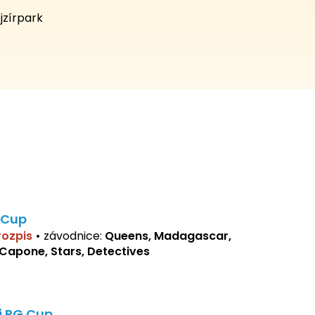
jzírpark
 Cup
 rozpis
•
závodnice:
Queens, Madagascar,
 Capone, Stars, Detectives
j RG Cup