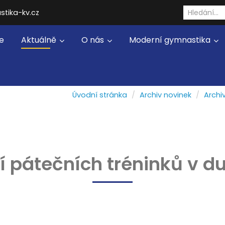
stika-kv.cz
e
Aktuálně
O nás
Moderní gymnastika
Úvodní stránka
Archiv novinek
Archiv
í pátečních tréninků v d