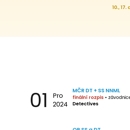
10., 17.
01
MČR DT + SS NNML
Pro
finální rozpis
•
závodnic
2024
Detectives
OP SS a DT