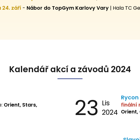
 a 24. září
-
Nábor do TopGym Karlovy Vary
|
Hala TC Ge
Kalendář akcí a závodů 2024
23
Rycon
Lis
e:
Orient, Stars,
finální
2024
Orient,
Slavo