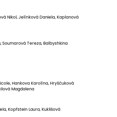
vá Nikol, Jelínková Daniela, Kaplanová
da, Soumarová Tereza, Balbyshkina
Nicole, Hankova Karolína, Hryščuková
očilová Magdalena
la, Kopfstein Laura, Kuklišová