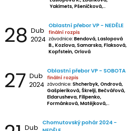
Yakimets, Pšeničková,
Bašistová, Bendová,
Laslopová
B., Kopfstein
28
Oblastní přebor VP - NEDĚLE
Dub
finální rozpis
2024
závodnice:
Bendová, Laslopová
B., Kozlova, Samarska, Flaksová,
Kopfstein, Orlová
27
Oblastní přebor VP - SOBOTA
Dub
finální rozpis
2024
závodnice:
Shcherbyk, Ondrová,
Gašpieriková, Škrelji, Bečvářová,
Eldarusheva, Filipenko,
Formánková, Matějková,
Dotsenko, Laslopová R.,
Zemianková, Žbánková,
Chomutovský pohár 2024 -
Sochorová, Repetska, Lukas,
Dub
Negreskul, Mitro
NEDĚLE