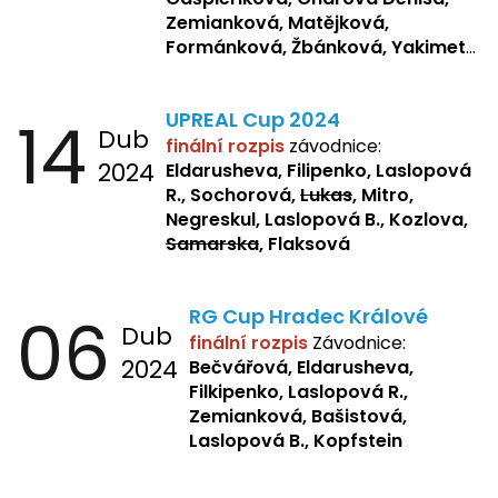
Zemianková, Matějková,
Formánková, Žbánková, Yakimets,
Pšeničková, Bašistová, Bendová,
Kopfstein,
Orlová
14
UPREAL Cup 2024
Dub
finální rozpis
závodnice:
2024
Eldarusheva, Filipenko, Laslopová
R., Sochorová,
Lukas
, Mitro,
Negreskul, Laslopová B., Kozlova,
Samarska
, Flaksová
06
RG Cup Hradec Králové
Dub
finální rozpis
Závodnice:
2024
Bečvářová, Eldarusheva,
Filkipenko, Laslopová R.,
Zemianková, Bašistová,
Laslopová B., Kopfstein