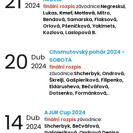
21
2024
finální rozpis
závodnice:
Negreskul,
Lukas,
Kmeť, Motlová
, Mitro,
Bendová, Samarska, Flaksová,
Orlová, Pšeničková, Yakimets,
Kozlova, Laslopová B.
20
Chomutovský pohár 2024 -
Dub
SOBOTA
2024
finální rozpis
závodnice:
Shcherbyk, Ondrová,
Škrelji, Gašpieriková, Filipenko,
Eldarusheva, Bečvářová,
Dotsenko, Formánková,
Matějková, Zemianková,
Laslopová R., Repetska,
14
AJUR Cup 2024
Žbánková, Sochorová
Dub
finální rozpis
závodnice:
2024
Shcherbyk,
Bečvářová,
Gašpieriková, Ondrová Denisa,