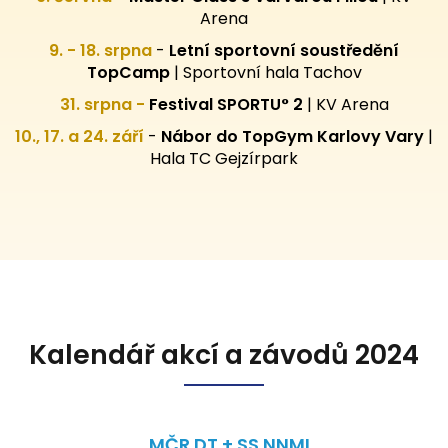
Arena
9. - 18. srpna
-
Letní sportovní
soustředění
TopCamp
| Sportovní hala Tachov
31. srpna -
Festival SPORTU° 2
|
KV Arena
10., 17. a 24. září
-
Nábor do TopGym Karlovy Vary
|
Hala TC Gejzírpark
Kalendář akcí a závodů 2024
MČR DT + SS NNML