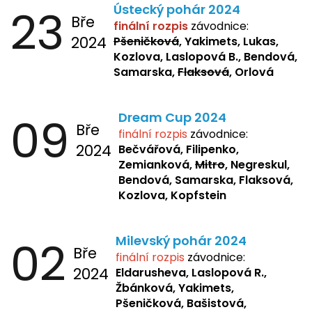
23
Ústecký pohár 2024
Bře
finální rozpis
závodnice:
2024
Pšeničková
, Yakimets, Lukas,
Kozlova, Laslopová B., Bendová,
Samarska,
Flaksová
, Orlová
09
Dream Cup 2024
Bře
finální rozpis
závodnice:
2024
Bečvářová, Filipenko,
Zemianková,
Mitro
, Negreskul,
Bendová, Samarska, Flaksová,
Kozlova, Kopfstein
02
Milevský pohár 2024
Bře
finální rozpis
závodnice:
2024
Eldarusheva,
Laslopová R.,
Žbánková, Yakimets,
Pšeničková, Bašistová,