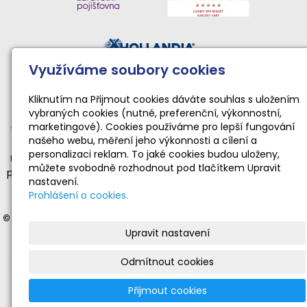
Využíváme soubory cookies
Činnost sportovního klubu moderní gymnastiky podporují:
Národní sportovní agentura • Karlovarský kraj • Statutární
Kliknutím na Přijmout cookies dáváte souhlas s uložením
vybraných cookies (nutné, preferenční, výkonnostní,
město Karlovy Vary
marketingové). Cookies používáme pro lepší fungování
Činnost TopGym Karlovy Vary pro rok 2026 byla podpořena
našeho webu, měření jeho výkonnosti a cílení a
dotací Národní sportovní agentury ve výši 169 100 Kč
personalizaci reklam. To jaké cookies budou uloženy,
na zabezpečení sportovní, tělovýchovné a organizační funkce
můžete svobodně rozhodnout pod tlačítkem Upravit
příjemce dotace realizující sportovní aktivity dětí a mládeže ve
nastavení.
věku od 4 do 19 let v souladu s platnými a registrovanými
Prohlášení o cookies.
stanovami.
© 2012-2025 Moderní gymnastika Karlovy Vary
- veškerá práva
Upravit nastavení
vyhrazena | © Web vytvořil:
Gitech
|
mail
|
adm
|
mapa webu
Stránky
www.gymnastika-kv.cz
jsou oficiální prezentací
Odmítnout cookies
sportovního klubu moderní gymnastiky TopGym Karlovy Vary.
Nevyžádané nebo nevhodné příspěvky budou vymazány.
Přijmout cookies