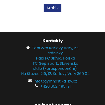
Archív
Kontakty
TopGym Karlovy Vary, z.s.
tréninky:
Hala FC Slávia, Polská
TC Gejzírpark, Slovenská
sídlo (korespondenční):
Na Stezce 219/12, Karlovy Vary 360 04
info@gymnastika-kv.cz
+420 602 495 191