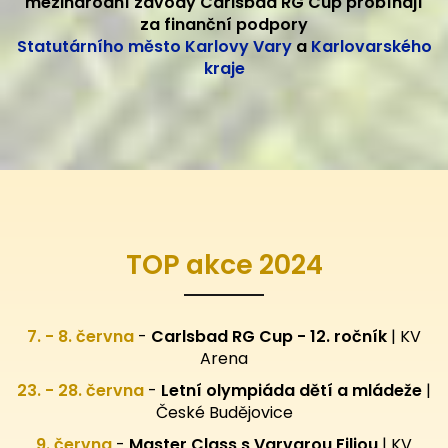
mezinárodní závody Carlsbad RG Cup probíhají
za finanční podpory
Statutárního město Karlovy Vary
a
Karlovarského
kraje
TOP akce 2024
7. - 8. června
-
Carlsbad RG Cup - 12. ročník
| KV
Arena
23. - 28. června
-
Letní olympiáda dětí a mládeže
|
České Budějovice
9. června
-
Master Class s Varvarou Filiou
| KV