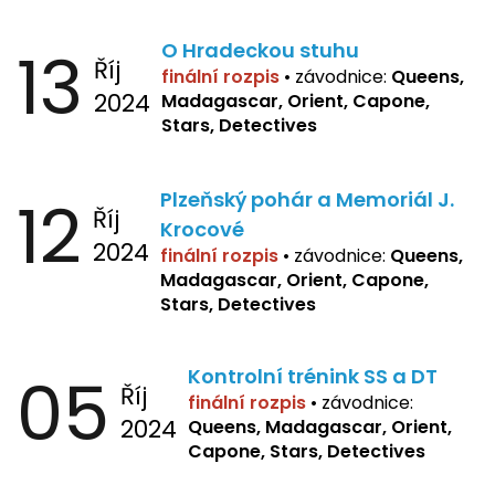
13
O Hradeckou stuhu
Říj
finální rozpis
•
závodnice:
Queens,
2024
Madagascar, Orient, Capone,
Stars, Detectives
12
Plzeňský pohár a Memoriál J.
Říj
Krocové
2024
finální rozpis
• závodnice:
Queens,
Madagascar, Orient, Capone,
Stars, Detectives
05
Kontrolní trénink SS a DT
Říj
finální rozpis
•
závodnice:
2024
Queens, Madagascar, Orient,
Capone, Stars, Detectives