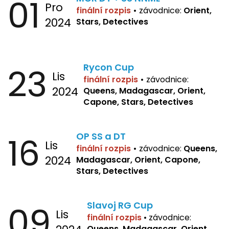
01
Pro
finální rozpis
•
závodnice:
Orient,
2024
Stars, Detectives
23
Rycon Cup
Lis
finální rozpis
•
závodnice:
2024
Queens, Madagascar, Orient,
Capone, Stars, Detectives
16
OP SS a DT
Lis
finální rozpis
•
závodnice:
Queens,
2024
Madagascar, Orient, Capone,
Stars, Detectives
09
Slavoj RG Cup
Lis
finální rozpis
•
závodnice:
Queens, Madagascar, Orient,