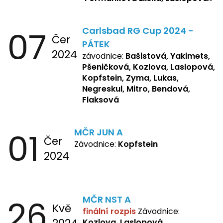
R., Matějková, Zemianková,
Repetska, Sochorová,
07
Carlsbad RG Cup 2024 -
Žbánková, Bašistová Beáta,
Čer
Yakimets, Pšeničková Vanesa,
PÁTEK
2024
Kozlova Nelly, Laslopová B.,
závodnice:
Bašistová, Yakimets,
Kopfstein, Lukas, Negreskul ,
Pšeničková, Kozlova, Laslopová,
Mitro, Bendová, Flaksová
Kopfstein, Zyma, Lukas,
Negreskul, Mitro, Bendová,
Flaksová
01
MČR JUN A
Čer
Závodnice:
Kopfstein
2024
26
MČR NST A
Kvě
finální rozpis
Závodnice:
Kozlova, Laslopová