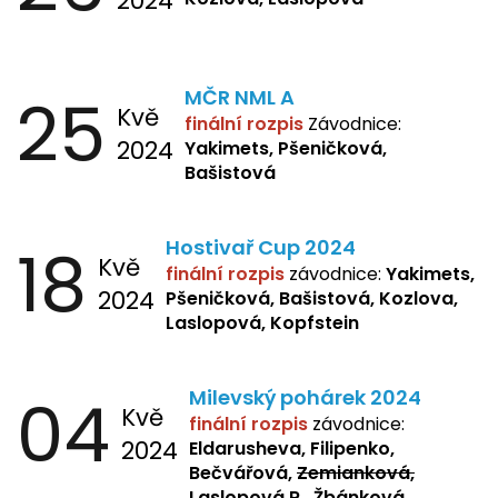
2024
25
MČR NML A
Kvě
finální rozpis
Závodnice:
2024
Yakimets, Pšeničková,
Bašistová
18
Hostivař Cup 2024
Kvě
finální rozpis
závodnice:
Yakimets,
2024
Pšeničková, Bašistová, Kozlova,
Laslopová, Kopfstein
04
Milevský pohárek 2024
Kvě
finální rozpis
závodnice:
2024
Eldarusheva, Filipenko,
Bečvářová,
Zemianková,
Laslopová R., Žbánková,