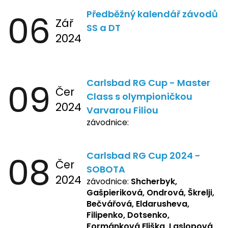
06
Předběžný kalendář závodů
Zář
SS a DT
2024
09
Carlsbad RG Cup - Master
Čer
Class s olympioničkou
2024
Varvarou Filiou
závodnice:
08
Carlsbad RG Cup 2024 -
Čer
SOBOTA
2024
závodnice:
Shcherbyk,
Gašpieriková, Ondrová, Škrelji,
Bečvářová, Eldarusheva,
Filipenko, Dotsenko,
Formánková Eliška, Laslopová