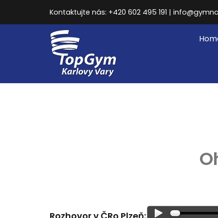
Kontaktujte nás: +420 602 495 191 | info@gymna
Hom
Oh
Rozhovor v ČRo Plzeň: