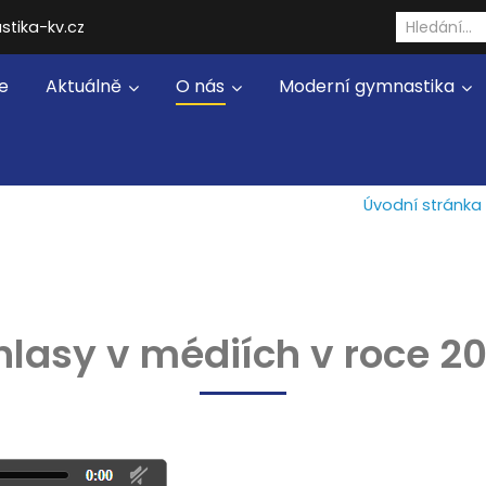
stika-kv.cz
e
Aktuálně
O nás
Moderní gymnastika
Úvodní stránka
lasy v médiích v roce 2