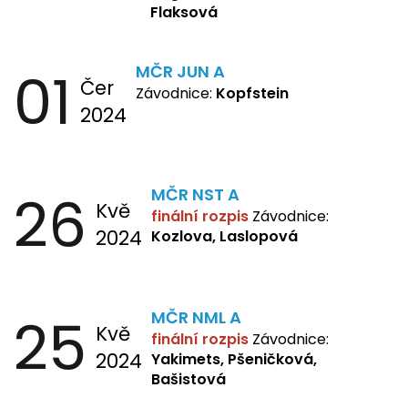
Flaksová
01
MČR JUN A
Čer
Závodnice:
Kopfstein
2024
26
MČR NST A
Kvě
finální rozpis
Závodnice:
2024
Kozlova, Laslopová
25
MČR NML A
Kvě
finální rozpis
Závodnice:
2024
Yakimets, Pšeničková,
Bašistová