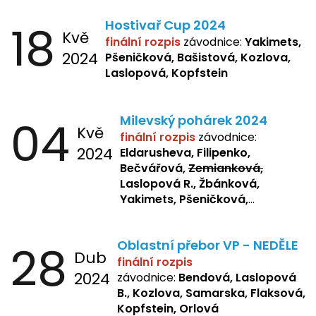
18
Hostivař Cup 2024
Kvě
finální rozpis
závodnice:
Yakimets,
2024
Pšeničková, Bašistová, Kozlova,
Laslopová, Kopfstein
04
Milevský pohárek 2024
Kvě
finální rozpis
závodnice:
2024
Eldarusheva, Filipenko,
Bečvářová,
Zemianková,
Laslopová R., Žbánková,
Yakimets, Pšeničková,
Bašistová, Bendová,
Laslopová
B., Kopfstein
28
Oblastní přebor VP - NEDĚLE
Dub
finální rozpis
2024
závodnice:
Bendová, Laslopová
B., Kozlova, Samarska, Flaksová,
Kopfstein, Orlová