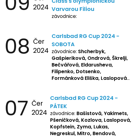
09
Class s olympioničkou
2024
Varvarou Filiou
závodnice:
08
Carlsbad RG Cup 2024 -
Čer
SOBOTA
2024
závodnice:
Shcherbyk,
Gašpieriková, Ondrová, Škrelji,
Bečvářová, Eldarusheva,
Filipenko, Dotsenko,
Formánková Eliška, Laslopová
R., Matějková, Zemianková,
Repetska, Sochorová,
07
Carlsbad RG Cup 2024 -
Žbánková, Bašistová Beáta,
Čer
Yakimets, Pšeničková Vanesa,
PÁTEK
2024
Kozlova Nelly, Laslopová B.,
závodnice:
Bašistová, Yakimets,
Kopfstein, Lukas, Negreskul ,
Pšeničková, Kozlova, Laslopová,
Mitro, Bendová, Flaksová
Kopfstein, Zyma, Lukas,
Negreskul, Mitro, Bendová,