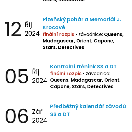
12
Plzeňský pohár a Memoriál J.
Říj
Krocové
2024
finální rozpis
• závodnice:
Queens,
Madagascar, Orient, Capone,
Stars, Detectives
05
Kontrolní trénink SS a DT
Říj
finální rozpis
•
závodnice:
2024
Queens, Madagascar, Orient,
Capone, Stars, Detectives
06
Předběžný kalendář závodů
Zář
SS a DT
2024