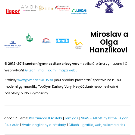
Miroslav a
Olga
Hanzlíkovi
© 2012-2016 Moderní gymnastika Karlovy Vary
- veškerá práva vyhrazena | ©
Web vytvořil:
Gitech
|
mail
|
adm
|
mapa webu
Stránky
www.gymnastika-kv.cz
jsou oficiální prezentací sportovního klubu
moderní gymnastiky TopGym Karlovy Vary. Nevyžádané nebo nevhodné
příspěvky budou vymazány.
doporučujeme:
Restaurace U kostela
|
Lemigas
|
SPA5 - Alžbětiny lázně
|
Algon
Plus Auto
|
Výuka angličtiny a překlady
|
Gitech - grafika, web, reklama a tisk