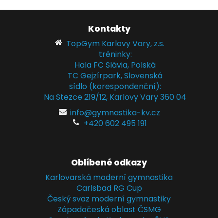
Kontakty
TopGym Karlovy Vary, z.s.
tréninky:
Hala FC Slávia, Polská
TC Gejzírpark, Slovenská
sídlo (korespondenční):
Na Stezce 219/12, Karlovy Vary 360 04
info@gymnastika-kv.cz
+420 602 495 191
Oblíbené odkazy
Karlovarská moderní gymnastika
Carlsbad RG Cup
Český svaz moderní gymnastiky
Západočeská oblast ČSMG