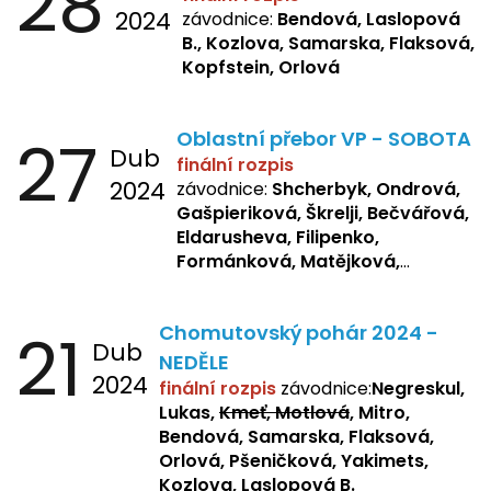
28
2024
závodnice:
Bendová, Laslopová
B., Kozlova, Samarska, Flaksová,
Kopfstein, Orlová
27
Oblastní přebor VP - SOBOTA
Dub
finální rozpis
2024
závodnice:
Shcherbyk, Ondrová,
Gašpieriková, Škrelji, Bečvářová,
Eldarusheva, Filipenko,
Formánková, Matějková,
Dotsenko, Laslopová R.,
Zemianková, Žbánková,
21
Chomutovský pohár 2024 -
Sochorová, Repetska, Lukas,
Dub
Negreskul, Mitro
NEDĚLE
2024
finální rozpis
závodnice:
Negreskul,
Lukas,
Kmeť, Motlová
, Mitro,
Bendová, Samarska, Flaksová,
Orlová, Pšeničková, Yakimets,
Kozlova, Laslopová B.