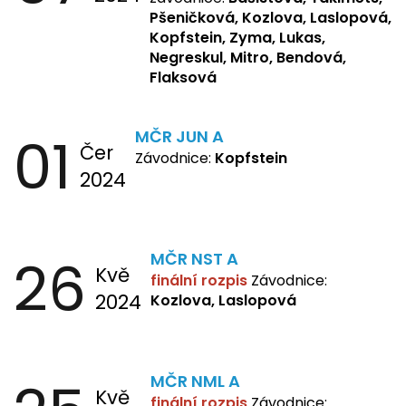
Kopfstein, Lukas, Negreskul ,
Pšeničková, Kozlova, Laslopová,
Mitro, Bendová, Flaksová
Kopfstein, Zyma, Lukas,
Negreskul, Mitro, Bendová,
Flaksová
01
MČR JUN A
Čer
Závodnice:
Kopfstein
2024
26
MČR NST A
Kvě
finální rozpis
Závodnice:
2024
Kozlova, Laslopová
MČR NML A
Kvě
finální rozpis
Závodnice: