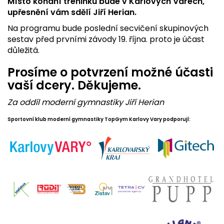
Místo konání tréninku bude v Karlových Varech,
upřesnění vám sdělí Jiří Herian.
Na programu bude poslední secvičení skupinových
sestav před prvními závody 19. října. proto je účast
důležitá.
Prosíme o potvrzení možné účasti
vaší dcery. Děkujeme.
Za oddíl moderní gymnastiky Jiří Herian
Sportovní klub moderní gymnastiky TopGym Karlovy Vary podporují: