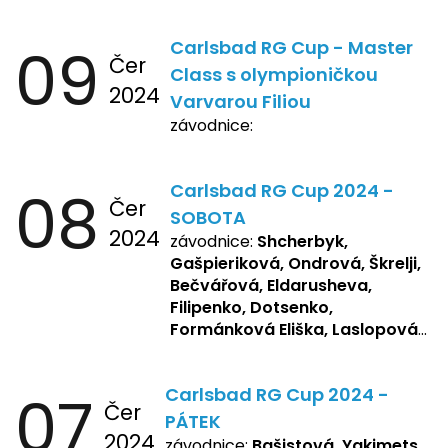
09
Carlsbad RG Cup - Master
Čer
Class s olympioničkou
2024
Varvarou Filiou
závodnice:
08
Carlsbad RG Cup 2024 -
Čer
SOBOTA
2024
závodnice:
Shcherbyk,
Gašpieriková, Ondrová, Škrelji,
Bečvářová, Eldarusheva,
Filipenko, Dotsenko,
Formánková Eliška, Laslopová
R., Matějková, Zemianková,
Repetska, Sochorová,
07
Carlsbad RG Cup 2024 -
Žbánková, Bašistová Beáta,
Čer
Yakimets, Pšeničková Vanesa,
PÁTEK
2024
Kozlova Nelly, Laslopová B.,
závodnice:
Bašistová, Yakimets,