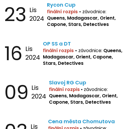
23
Rycon Cup
Lis
finální rozpis
•
závodnice:
2024
Queens, Madagascar, Orient,
Capone, Stars, Detectives
16
OP SS a DT
Lis
finální rozpis
•
závodnice:
Queens,
2024
Madagascar, Orient, Capone,
Stars, Detectives
09
Slavoj RG Cup
Lis
finální rozpis
•
závodnice:
2024
Queens, Madagascar, Orient,
Capone, Stars, Detectives
Cena města Chomutova
Lis
finální rozpis
•
závodnice: