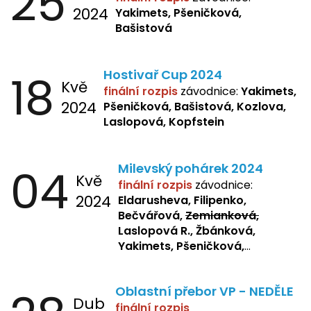
25
2024
Yakimets, Pšeničková,
Bašistová
18
Hostivař Cup 2024
Kvě
finální rozpis
závodnice:
Yakimets,
2024
Pšeničková, Bašistová, Kozlova,
Laslopová, Kopfstein
04
Milevský pohárek 2024
Kvě
finální rozpis
závodnice:
2024
Eldarusheva, Filipenko,
Bečvářová,
Zemianková,
Laslopová R., Žbánková,
Yakimets, Pšeničková,
Bašistová, Bendová,
Laslopová
B., Kopfstein
Oblastní přebor VP - NEDĚLE
Dub
finální rozpis