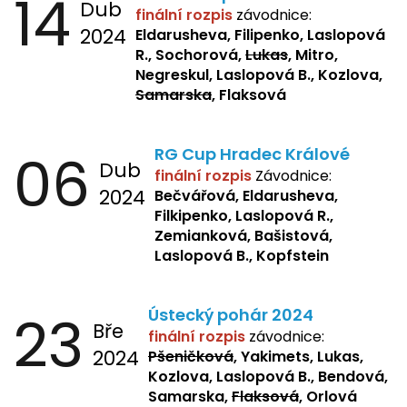
14
Dub
finální rozpis
závodnice:
2024
Eldarusheva, Filipenko, Laslopová
R., Sochorová,
Lukas
, Mitro,
Negreskul, Laslopová B., Kozlova,
Samarska
, Flaksová
06
RG Cup Hradec Králové
Dub
finální rozpis
Závodnice:
2024
Bečvářová, Eldarusheva,
Filkipenko, Laslopová R.,
Zemianková, Bašistová,
Laslopová B., Kopfstein
23
Ústecký pohár 2024
Bře
finální rozpis
závodnice:
2024
Pšeničková
, Yakimets, Lukas,
Kozlova, Laslopová B., Bendová,
Samarska,
Flaksová
, Orlová