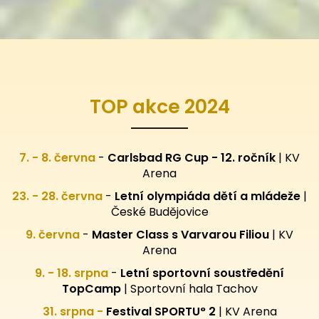
TOP akce 2024
7. - 8. června
-
Carlsbad RG Cup - 12. ročník
| KV
Arena
23. - 28. června
-
Letní olympiáda dětí a mládeže
|
České Budějovice
9. června
-
Master Class s Varvarou Filiou
| KV
Arena
9. - 18. srpna
-
Letní sportovní
soustředění
TopCamp
| Sportovní hala Tachov
31. srpna -
Festival SPORTU° 2
|
KV Arena