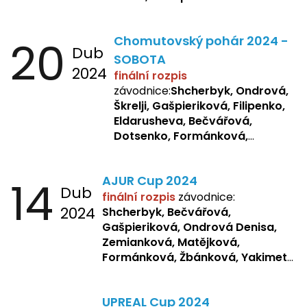
20
Chomutovský pohár 2024 -
Dub
SOBOTA
2024
finální rozpis
závodnice:
Shcherbyk, Ondrová,
Škrelji, Gašpieriková, Filipenko,
Eldarusheva, Bečvářová,
Dotsenko, Formánková,
Matějková, Zemianková,
Laslopová R., Repetska,
14
AJUR Cup 2024
Žbánková, Sochorová
Dub
finální rozpis
závodnice:
2024
Shcherbyk,
Bečvářová,
Gašpieriková, Ondrová Denisa,
Zemianková, Matějková,
Formánková, Žbánková, Yakimets,
Pšeničková, Bašistová, Bendová,
Kopfstein,
Orlová
UPREAL Cup 2024