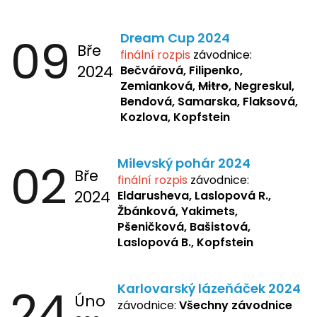
09
Dream Cup 2024
Bře
finální rozpis
závodnice:
2024
Bečvářová, Filipenko,
Zemianková,
Mitro
, Negreskul,
Bendová, Samarska, Flaksová,
Kozlova, Kopfstein
02
Milevský pohár 2024
Bře
finální rozpis
závodnice:
2024
Eldarusheva,
Laslopová R.,
Žbánková, Yakimets,
Pšeničková, Bašistová,
Laslopová B., Kopfstein
24
Karlovarský lázeňáček 2024
Úno
závodnice:
Všechny závodnice