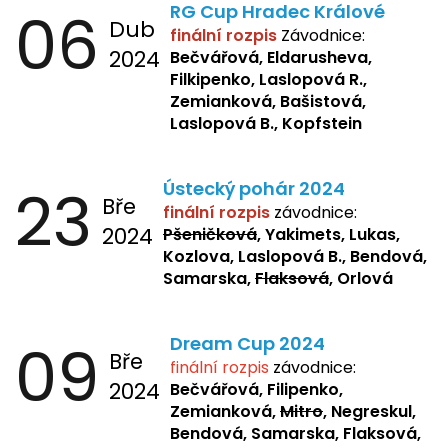
06
RG Cup Hradec Králové
Dub
finální rozpis
Závodnice:
2024
Bečvářová, Eldarusheva,
Filkipenko, Laslopová R.,
Zemianková, Bašistová,
Laslopová B., Kopfstein
23
Ústecký pohár 2024
Bře
finální rozpis
závodnice:
2024
Pšeničková
, Yakimets, Lukas,
Kozlova, Laslopová B., Bendová,
Samarska,
Flaksová
, Orlová
09
Dream Cup 2024
Bře
finální rozpis
závodnice:
2024
Bečvářová, Filipenko,
Zemianková,
Mitro
, Negreskul,
Bendová, Samarska, Flaksová,