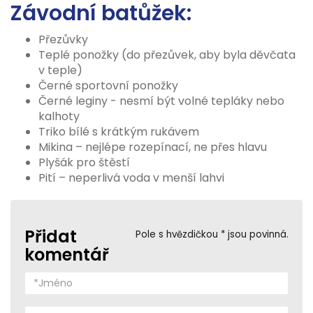
Závodní batůžek:
Přezůvky
Teplé ponožky (do přezůvek, aby byla děvčata
v teple)
Černé sportovní ponožky
Černé leginy - nesmí být volné tepláky nebo
kalhoty
Triko bílé s krátkým rukávem
Mikina – nejlépe rozepínací, ne přes hlavu
Plyšák pro štěstí
Pití – neperlivá voda v menší lahvi
Přidat
Pole s hvězdičkou * jsou povinná.
komentář