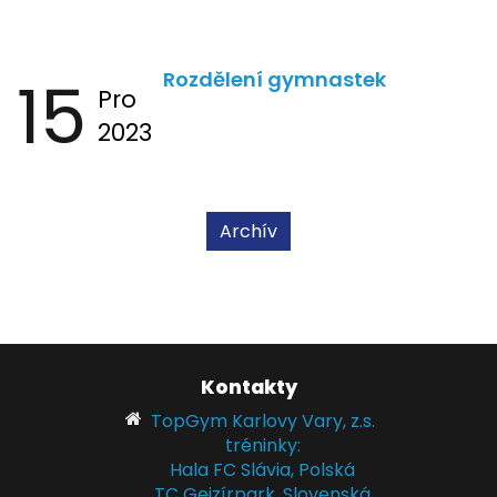
15
Rozdělení gymnastek
Pro
2023
Archív
Kontakty
TopGym Karlovy Vary, z.s.
tréninky:
Hala FC Slávia, Polská
TC Gejzírpark, Slovenská