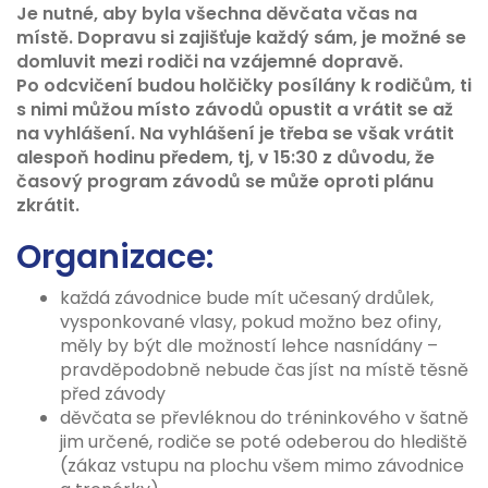
Je nutné, aby byla všechna děvčata včas na
místě. Dopravu si zajišťuje každý sám, je možné se
domluvit mezi rodiči na vzájemné dopravě.
Po odcvičení budou holčičky posílány k rodičům, ti
s nimi můžou místo závodů opustit a vrátit se až
na vyhlášení. Na vyhlášení je třeba se však vrátit
alespoň hodinu předem, tj, v 15:30 z důvodu, že
časový program závodů se může oproti plánu
zkrátit.
Organizace:
každá závodnice bude mít učesaný drdůlek,
vysponkované vlasy, pokud možno bez ofiny,
měly by být dle možností lehce nasnídány –
pravděpodobně nebude čas jíst na místě těsně
před závody
děvčata se převléknou do tréninkového v šatně
jim určené, rodiče se poté odeberou do hlediště
(zákaz vstupu na plochu všem mimo závodnice