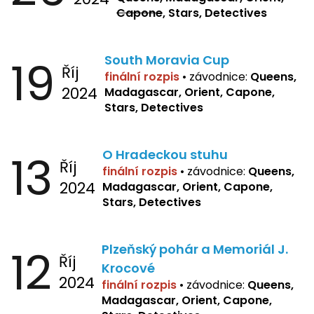
Capone
, Stars, Detectives
19
South Moravia Cup
Říj
finální rozpis
•
závodnice:
Queens,
2024
Madagascar, Orient, Capone,
Stars, Detectives
13
O Hradeckou stuhu
Říj
finální rozpis
•
závodnice:
Queens,
2024
Madagascar, Orient, Capone,
Stars, Detectives
12
Plzeňský pohár a Memoriál J.
Říj
Krocové
2024
finální rozpis
• závodnice:
Queens,
Madagascar, Orient, Capone,