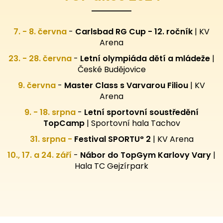
7. - 8. června
-
Carlsbad RG Cup - 12. ročník
| KV
Arena
23. - 28. června
-
Letní olympiáda dětí a mládeže
|
České Budějovice
9. června
-
Master Class s Varvarou Filiou
| KV
Arena
9. - 18. srpna
-
Letní sportovní
soustředění
TopCamp
| Sportovní hala Tachov
31. srpna -
Festival SPORTU° 2
|
KV Arena
10., 17. a 24. září
-
Nábor do TopGym Karlovy Vary
|
Hala TC Gejzírpark