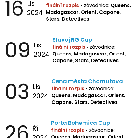
16
Lis
finální rozpis
•
závodnice:
Queens,
2024
Madagascar, Orient, Capone,
Stars, Detectives
09
Slavoj RG Cup
Lis
finální rozpis
•
závodnice:
2024
Queens, Madagascar, Orient,
Capone, Stars, Detectives
03
Cena města Chomutova
Lis
finální rozpis
•
závodnice:
2024
Queens, Madagascar, Orient,
Capone, Stars, Detectives
26
Porta Bohemica Cup
Říj
finální rozpis
•
závodnice:
2024
Queens, Madagascar, Orient,