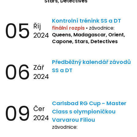
Stars, Detectives
05
Kontrolní trénink SS a DT
Říj
finální rozpis
•
závodnice:
2024
Queens, Madagascar, Orient,
Capone, Stars, Detectives
06
Předběžný kalendář závodů
Zář
SS a DT
2024
09
Carlsbad RG Cup - Master
Čer
Class s olympioničkou
2024
Varvarou Filiou
závodnice: