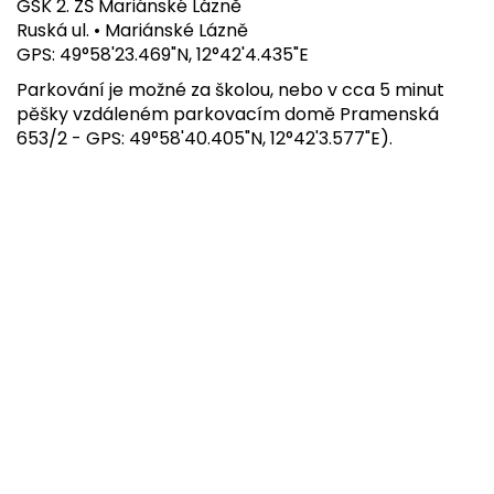
GSK 2. ZŠ Mariánské Lázně
Ruská ul. • Mariánské Lázně
GPS: 49°58'23.469"N, 12°42'4.435"E
Parkování je možné za školou, nebo v cca 5 minut
pěšky vzdáleném parkovacím domě Pramenská
653/2 - GPS: 49°58'40.405"N, 12°42'3.577"E).