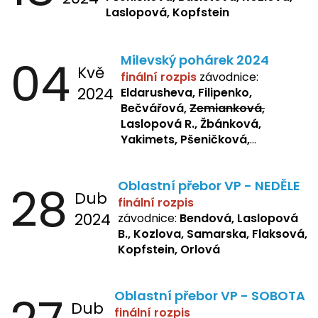
Laslopová, Kopfstein
04
Milevský pohárek 2024
Kvě
finální rozpis
závodnice:
2024
Eldarusheva, Filipenko,
Bečvářová,
Zemianková,
Laslopová R., Žbánková,
Yakimets, Pšeničková,
Bašistová, Bendová,
Laslopová
B., Kopfstein
28
Oblastní přebor VP - NEDĚLE
Dub
finální rozpis
2024
závodnice:
Bendová, Laslopová
B., Kozlova, Samarska, Flaksová,
Kopfstein, Orlová
Oblastní přebor VP - SOBOTA
Dub
finální rozpis