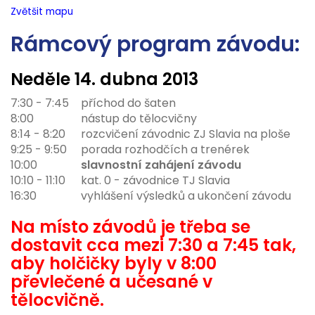
Zvětšit mapu
Rámcový program závodu:
Neděle
14. dubna 2013
7:30 - 7:45
příchod do šaten
8:00
nástup do tělocvičny
8:14 - 8:20
rozcvičení závodnic ZJ Slavia na ploše
9:25 - 9:50
porada rozhodčích a trenérek
10:00
slavnostní zahájení závodu
10:10 - 11:10
kat. 0 - závodnice TJ Slavia
16:30
vyhlášení výsledků a ukončení závodu
Na místo závodů je třeba se
dostavit cca mezi 7:30 a 7:45 tak,
aby holčičky byly v 8:00
převlečené a učesané v
tělocvičně.