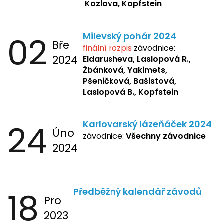
Kozlova, Kopfstein
02
Milevský pohár 2024
Bře
finální rozpis
závodnice:
2024
Eldarusheva,
Laslopová R.,
Žbánková, Yakimets,
Pšeničková, Bašistová,
Laslopová B., Kopfstein
24
Karlovarský lázeňáček 2024
Úno
závodnice:
Všechny závodnice
2024
18
Předběžný kalendář závodů
Pro
2023