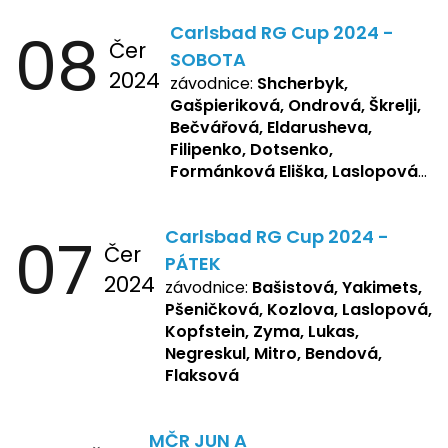
08
Carlsbad RG Cup 2024 -
Čer
SOBOTA
2024
závodnice:
Shcherbyk,
Gašpieriková, Ondrová, Škrelji,
Bečvářová, Eldarusheva,
Filipenko, Dotsenko,
Formánková Eliška, Laslopová
R., Matějková, Zemianková,
Repetska, Sochorová,
07
Carlsbad RG Cup 2024 -
Žbánková, Bašistová Beáta,
Čer
Yakimets, Pšeničková Vanesa,
PÁTEK
2024
Kozlova Nelly, Laslopová B.,
závodnice:
Bašistová, Yakimets,
Kopfstein, Lukas, Negreskul ,
Pšeničková, Kozlova, Laslopová,
Mitro, Bendová, Flaksová
Kopfstein, Zyma, Lukas,
Negreskul, Mitro, Bendová,
Flaksová
MČR JUN A