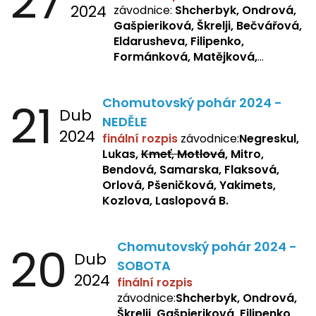
27
2024
závodnice:
Shcherbyk, Ondrová,
Gašpieriková, Škrelji, Bečvářová,
Eldarusheva, Filipenko,
Formánková, Matějková,
Dotsenko, Laslopová R.,
Zemianková, Žbánková,
21
Chomutovský pohár 2024 -
Sochorová, Repetska, Lukas,
Dub
Negreskul, Mitro
NEDĚLE
2024
finální rozpis
závodnice:
Negreskul,
Lukas,
Kmeť, Motlová
, Mitro,
Bendová, Samarska, Flaksová,
Orlová, Pšeničková, Yakimets,
Kozlova, Laslopová B.
20
Chomutovský pohár 2024 -
Dub
SOBOTA
2024
finální rozpis
závodnice:
Shcherbyk, Ondrová,
Škrelji, Gašpieriková, Filipenko,