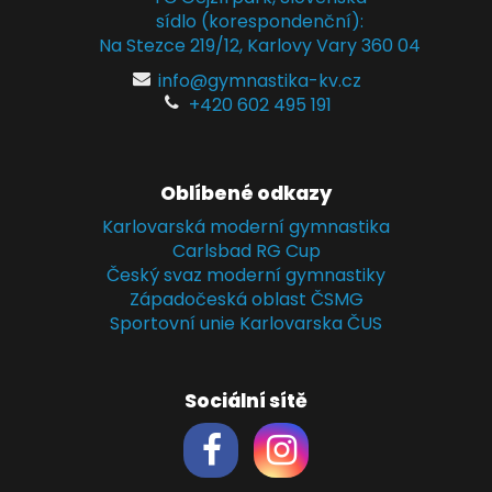
sídlo (korespondenční):
Na Stezce 219/12, Karlovy Vary 360 04
info@gymnastika-kv.cz
+420 602 495 191
Oblíbené odkazy
Karlovarská moderní gymnastika
Carlsbad RG Cup
Český svaz moderní gymnastiky
Západočeská oblast ČSMG
Sportovní unie Karlovarska ČUS
Sociální sítě