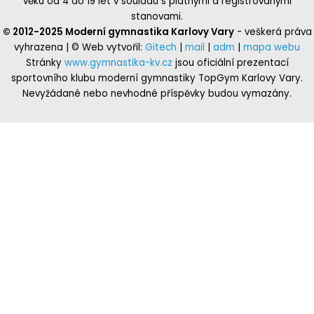
věku od 4 do 19 let v souladu s platnými a registrovanými
stanovami.
© 2012-2025 Moderní gymnastika Karlovy Vary
- veškerá práva
vyhrazena | © Web vytvořil:
Gitech
|
mail
|
adm
|
mapa webu
Stránky
www.gymnastika-kv.cz
jsou oficiální prezentací
sportovního klubu moderní gymnastiky TopGym Karlovy Vary.
Nevyžádané nebo nevhodné příspěvky budou vymazány.