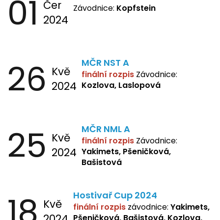
01
Čer
Závodnice:
Kopfstein
2024
26
MČR NST A
Kvě
finální rozpis
Závodnice:
2024
Kozlova, Laslopová
25
MČR NML A
Kvě
finální rozpis
Závodnice:
2024
Yakimets, Pšeničková,
Bašistová
18
Hostivař Cup 2024
Kvě
finální rozpis
závodnice:
Yakimets,
2024
Pšeničková, Bašistová, Kozlova,