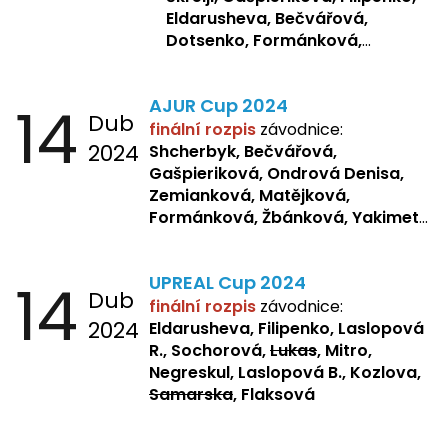
Eldarusheva, Bečvářová,
Dotsenko, Formánková,
Matějková, Zemianková,
Laslopová R., Repetska,
14
AJUR Cup 2024
Žbánková, Sochorová
Dub
finální rozpis
závodnice:
2024
Shcherbyk,
Bečvářová,
Gašpieriková, Ondrová Denisa,
Zemianková, Matějková,
Formánková, Žbánková, Yakimets,
Pšeničková, Bašistová, Bendová,
Kopfstein,
Orlová
14
UPREAL Cup 2024
Dub
finální rozpis
závodnice:
2024
Eldarusheva, Filipenko, Laslopová
R., Sochorová,
Lukas
, Mitro,
Negreskul, Laslopová B., Kozlova,
Samarska
, Flaksová