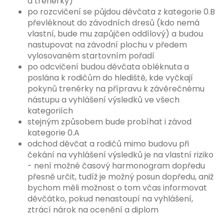
a trenérky)
po rozcvičení se půjdou děvčata z kategorie 0.B
převléknout do závodních dresů (kdo nemá
vlastní, bude mu zapůjčen oddílový) a budou
nastupovat na závodní plochu v předem
vylosovaném startovním pořadí
po odcvičení budou děvčata obléknuta a
poslána k rodičům do hlediště, kde vyčkají
pokynů trenérky na přípravu k závěrečnému
nástupu a vyhlášení výsledků ve všech
kategoriích
stejným způsobem bude probíhat i závod
kategorie 0.A
odchod děvčat a rodičů mimo budovu při
čekání na vyhlášení výsledků je na vlastní riziko
- není možné časový harmonogram dopředu
přesně určit, tudíž je možný posun dopředu, aniž
bychom měli možnost o tom včas informovat
děvčátko, pokud nenastoupí na vyhlášení,
ztrácí nárok na ocenění a diplom