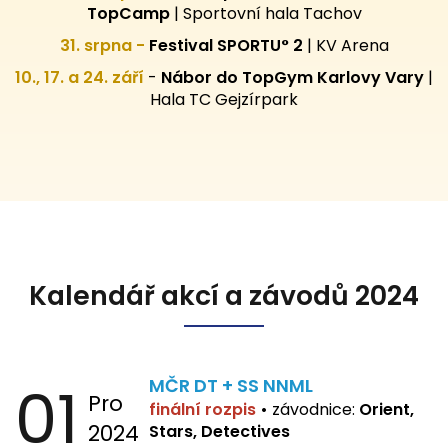
TopCamp
| Sportovní hala Tachov
31. srpna -
Festival SPORTU° 2
|
KV Arena
10., 17. a 24. září
-
Nábor do TopGym Karlovy Vary
|
Hala TC Gejzírpark
Kalendář akcí a závodů 2024
01
MČR DT + SS NNML
Pro
finální rozpis
•
závodnice:
Orient,
2024
Stars, Detectives