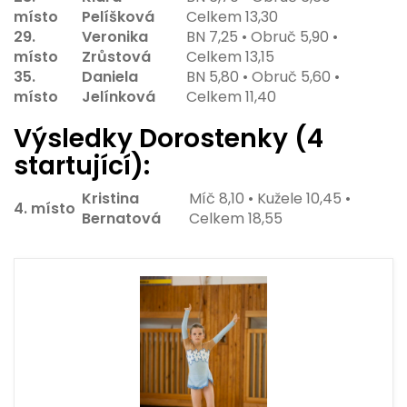
místo
Pelíšková
Celkem 13,30
29.
Veronika
BN 7,25 • Obruč 5,90 •
místo
Zrůstová
Celkem 13,15
35.
Daniela
BN 5,80 • Obruč 5,60 •
místo
Jelínková
Celkem 11,40
Výsledky Dorostenky (4
startující):
Kristina
Míč 8,10 • Kužele 10,45 •
4. místo
Bernatová
Celkem 18,55