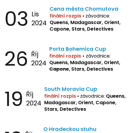
03
Cena města Chomutova
Lis
finální rozpis
•
závodnice:
2024
Queens, Madagascar, Orient,
Capone, Stars, Detectives
26
Porta Bohemica Cup
Říj
finální rozpis
•
závodnice:
2024
Queens, Madagascar, Orient,
Capone
, Stars, Detectives
19
South Moravia Cup
Říj
finální rozpis
•
závodnice:
Queens,
2024
Madagascar, Orient, Capone,
Stars, Detectives
O Hradeckou stuhu