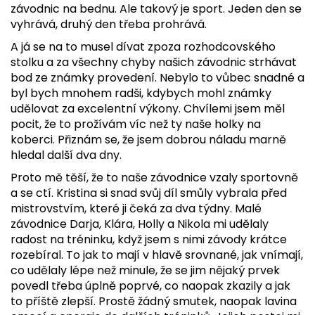
závodnic na bednu. Ale takový je sport. Jeden den se
vyhrává, druhý den třeba prohrává.
A já se na to musel dívat zpoza rozhodcovského
stolku a za všechny chyby našich závodnic strhávat
bod ze známky provedení. Nebylo to vůbec snadné a
byl bych mnohem radši, kdybych mohl známky
udělovat za excelentní výkony. Chvílemi jsem měl
pocit, že to prožívám víc než ty naše holky na
koberci. Přiznám se, že jsem dobrou náladu marně
hledal další dva dny.
Proto mě těší, že to naše závodnice vzaly sportovně
a se ctí. Kristina si snad svůj díl smůly vybrala před
mistrovstvím, které ji čeká za dva týdny. Malé
závodnice Darja, Klára, Holly a Nikola mi udělaly
radost na tréninku, když jsem s nimi závody krátce
rozebíral. To jak to mají v hlavě srovnané, jak vnímají,
co udělaly lépe než minule, že se jim nějaký prvek
povedl třeba úplně poprvé, co naopak zkazily a jak
to příště zlepší. Prostě žádný smutek, naopak lavina