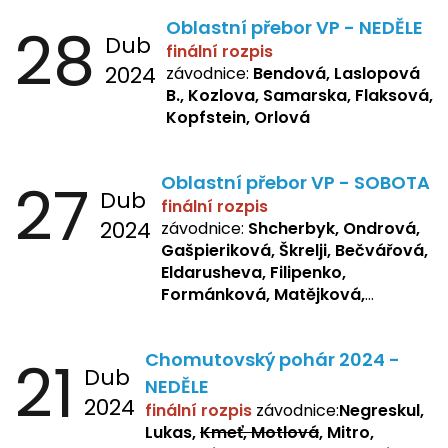
B., Kopfstein
28
Oblastní přebor VP - NEDĚLE
Dub
finální rozpis
2024
závodnice:
Bendová, Laslopová
B., Kozlova, Samarska, Flaksová,
Kopfstein, Orlová
27
Oblastní přebor VP - SOBOTA
Dub
finální rozpis
2024
závodnice:
Shcherbyk, Ondrová,
Gašpieriková, Škrelji, Bečvářová,
Eldarusheva, Filipenko,
Formánková, Matějková,
Dotsenko, Laslopová R.,
Zemianková, Žbánková,
21
Chomutovský pohár 2024 -
Sochorová, Repetska, Lukas,
Dub
Negreskul, Mitro
NEDĚLE
2024
finální rozpis
závodnice:
Negreskul,
Lukas,
Kmeť, Motlová
, Mitro,