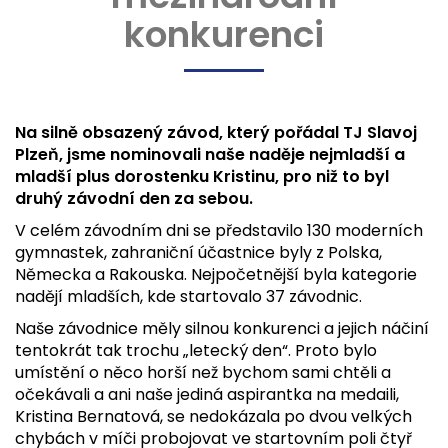
konkurenci
Na silně obsazený závod, který pořádal TJ Slavoj
Plzeň, jsme nominovali naše naděje nejmladší a
mladší plus dorostenku Kristinu, pro niž to byl
druhý závodní den za sebou.
V celém závodním dni se představilo 130 moderních
gymnastek, zahraniční účastnice byly z Polska,
Německa a Rakouska. Nejpočetnější byla kategorie
nadějí mladších, kde startovalo 37 závodnic.
Naše závodnice měly silnou konkurenci a jejich náčiní
tentokrát tak trochu „letecký den“. Proto bylo
umístění o něco horší než bychom sami chtěli a
očekávali a ani naše jediná aspirantka na medaili,
Kristina Bernatová, se nedokázala po dvou velkých
chybách v míči probojovat ve startovním poli čtyř