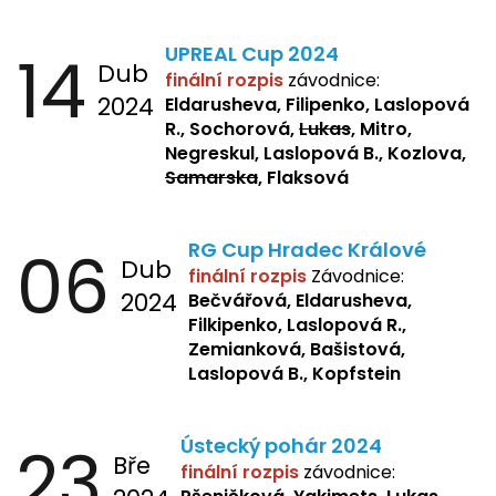
Pšeničková, Bašistová, Bendová,
Kopfstein,
Orlová
14
UPREAL Cup 2024
Dub
finální rozpis
závodnice:
2024
Eldarusheva, Filipenko, Laslopová
R., Sochorová,
Lukas
, Mitro,
Negreskul, Laslopová B., Kozlova,
Samarska
, Flaksová
06
RG Cup Hradec Králové
Dub
finální rozpis
Závodnice:
2024
Bečvářová, Eldarusheva,
Filkipenko, Laslopová R.,
Zemianková, Bašistová,
Laslopová B., Kopfstein
23
Ústecký pohár 2024
Bře
finální rozpis
závodnice: