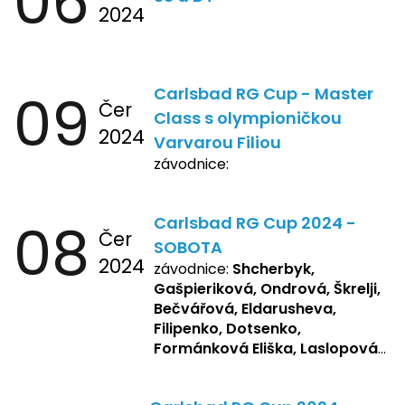
06
2024
09
Carlsbad RG Cup - Master
Čer
Class s olympioničkou
2024
Varvarou Filiou
závodnice:
08
Carlsbad RG Cup 2024 -
Čer
SOBOTA
2024
závodnice:
Shcherbyk,
Gašpieriková, Ondrová, Škrelji,
Bečvářová, Eldarusheva,
Filipenko, Dotsenko,
Formánková Eliška, Laslopová
R., Matějková, Zemianková,
Repetska, Sochorová,