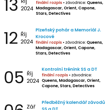
13
Říj
finální rozpis
•
závodnice:
Queens,
2024
Madagascar, Orient, Capone,
Stars, Detectives
12
Plzeňský pohár a Memoriál J.
Říj
Krocové
2024
finální rozpis
• závodnice:
Queens,
Madagascar, Orient, Capone,
Stars, Detectives
05
Kontrolní trénink SS a DT
Říj
finální rozpis
•
závodnice:
2024
Queens, Madagascar, Orient,
Capone, Stars, Detectives
Předběžný kalendář závodů
Zář
SS a DT