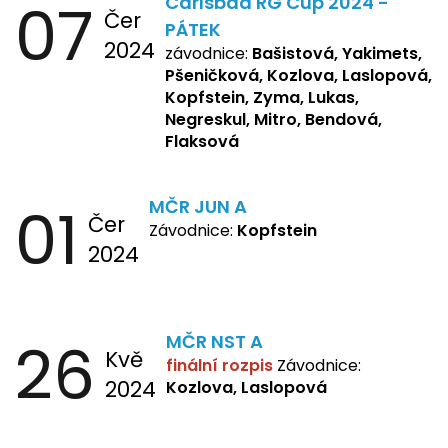
07
Carlsbad RG Cup 2024 -
Žbánková, Bašistová Beáta,
Čer
Yakimets, Pšeničková Vanesa,
PÁTEK
2024
Kozlova Nelly, Laslopová B.,
závodnice:
Bašistová, Yakimets,
Kopfstein, Lukas, Negreskul ,
Pšeničková, Kozlova, Laslopová,
Mitro, Bendová, Flaksová
Kopfstein, Zyma, Lukas,
Negreskul, Mitro, Bendová,
Flaksová
01
MČR JUN A
Čer
Závodnice:
Kopfstein
2024
26
MČR NST A
Kvě
finální rozpis
Závodnice:
2024
Kozlova, Laslopová