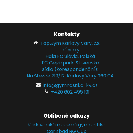
Kontakty
TopGym Karlovy Vary, z.s.
tréninky:
Hala FC Slávia, Polská
TC Gejzírpark, Slovenská
sídlo (korespondenční):
Na Stezce 219/12, Karlovy Vary 360 04
info@gymnastika-kv.cz
+420 602 495 191
Oblíbené odkazy
Karlovarská moderní gymnastika
Carlsbad RG Cup