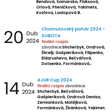
Bendová, Samarska, Flaksová,
Orlová, Pšeničková, Yakimets,
Kozlova, Laslopová B.
20
Chomutovský pohár 2024 -
Dub
SOBOTA
2024
finální rozpis
závodnice:
Shcherbyk, Ondrová,
Škrelji, Gašpieriková, Filipenko,
Eldarusheva, Bečvářová,
Dotsenko, Formánková,
Matějková, Zemianková,
Laslopová R., Repetska,
14
AJUR Cup 2024
Žbánková, Sochorová
Dub
finální rozpis
závodnice:
2024
Shcherbyk,
Bečvářová,
Gašpieriková, Ondrová Denisa,
Zemianková, Matějková,
Formánková, Žbánková, Yakimets,