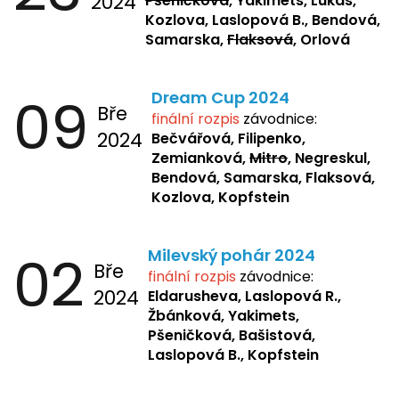
2024
Pšeničková
, Yakimets, Lukas,
Kozlova, Laslopová B., Bendová,
Samarska,
Flaksová
, Orlová
09
Dream Cup 2024
Bře
finální rozpis
závodnice:
2024
Bečvářová, Filipenko,
Zemianková,
Mitro
, Negreskul,
Bendová, Samarska, Flaksová,
Kozlova, Kopfstein
02
Milevský pohár 2024
Bře
finální rozpis
závodnice:
2024
Eldarusheva,
Laslopová R.,
Žbánková, Yakimets,
Pšeničková, Bašistová,
Laslopová B., Kopfstein