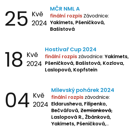
25
MČR NML A
Kvě
finální rozpis
Závodnice:
2024
Yakimets, Pšeničková,
Bašistová
18
Hostivař Cup 2024
Kvě
finální rozpis
závodnice:
Yakimets,
2024
Pšeničková, Bašistová, Kozlova,
Laslopová, Kopfstein
04
Milevský pohárek 2024
Kvě
finální rozpis
závodnice:
2024
Eldarusheva, Filipenko,
Bečvářová,
Zemianková,
Laslopová R., Žbánková,
Yakimets, Pšeničková,
Bašistová, Bendová,
Laslopová