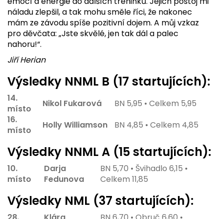
emocí a energie do dalších tréninků. Jejich postoj mi
náladu zlepšil, a tak mohu směle říci, že nakonec
mám ze závodu spíše pozitivní dojem. A můj vzkaz
pro děvčata: „Jste skvělé, jen tak dál a palec
nahoru!“.
Jiří Herian
Výsledky NNML B (17 startujících):
14.
Nikol Fukarová
BN 5,95 • Celkem 5,95
místo
16.
Holly
Williamson
BN 4,85 • Celkem 4,85
místo
Výsledky NNML A (15 startujících):
10.
Darja
BN 5,70 • Švihadlo 6,15 •
místo
Fedunova
Celkem 11,85
Výsledky NML (37 startujících):
28.
Klára
BN 6,70 • Obruč 6,60 •