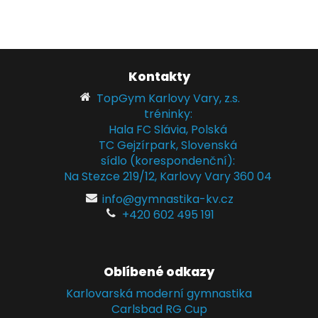
Kontakty
TopGym Karlovy Vary, z.s.
tréninky:
Hala FC Slávia, Polská
TC Gejzírpark, Slovenská
sídlo (korespondenční):
Na Stezce 219/12, Karlovy Vary 360 04
info@gymnastika-kv.cz
+420 602 495 191
Oblíbené odkazy
Karlovarská moderní gymnastika
Carlsbad RG Cup