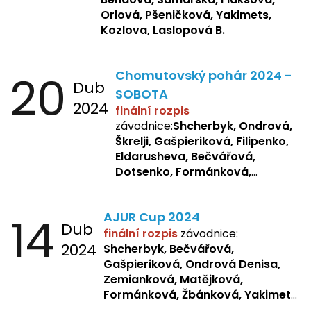
Orlová, Pšeničková, Yakimets,
Kozlova, Laslopová B.
20
Chomutovský pohár 2024 -
Dub
SOBOTA
2024
finální rozpis
závodnice:
Shcherbyk, Ondrová,
Škrelji, Gašpieriková, Filipenko,
Eldarusheva, Bečvářová,
Dotsenko, Formánková,
Matějková, Zemianková,
Laslopová R., Repetska,
14
AJUR Cup 2024
Žbánková, Sochorová
Dub
finální rozpis
závodnice:
2024
Shcherbyk,
Bečvářová,
Gašpieriková, Ondrová Denisa,
Zemianková, Matějková,
Formánková, Žbánková, Yakimets,
Pšeničková, Bašistová, Bendová,