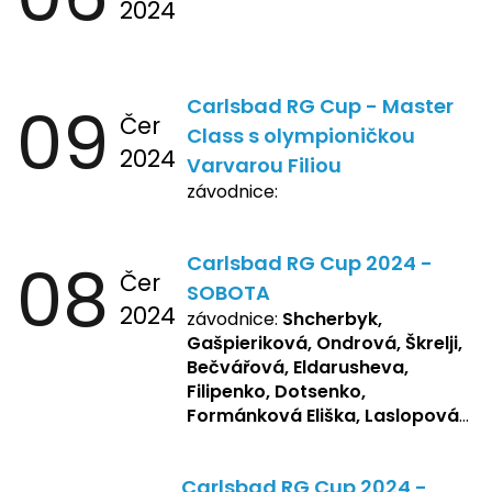
2024
09
Carlsbad RG Cup - Master
Čer
Class s olympioničkou
2024
Varvarou Filiou
závodnice:
08
Carlsbad RG Cup 2024 -
Čer
SOBOTA
2024
závodnice:
Shcherbyk,
Gašpieriková, Ondrová, Škrelji,
Bečvářová, Eldarusheva,
Filipenko, Dotsenko,
Formánková Eliška, Laslopová
R., Matějková, Zemianková,
Repetska, Sochorová,
Carlsbad RG Cup 2024 -
Žbánková, Bašistová Beáta,