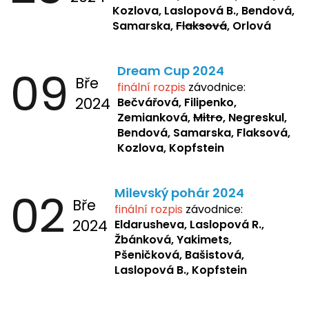
Kozlova, Laslopová B., Bendová,
Samarska,
Flaksová
, Orlová
09
Dream Cup 2024
Bře
finální rozpis
závodnice:
2024
Bečvářová, Filipenko,
Zemianková,
Mitro
, Negreskul,
Bendová, Samarska, Flaksová,
Kozlova, Kopfstein
02
Milevský pohár 2024
Bře
finální rozpis
závodnice:
2024
Eldarusheva,
Laslopová R.,
Žbánková, Yakimets,
Pšeničková, Bašistová,
Laslopová B., Kopfstein