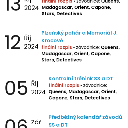
13
finální rozpis
•
závodnice:
Queens,
2024
Madagascar, Orient, Capone,
Stars, Detectives
12
Plzeňský pohár a Memoriál J.
Říj
Krocové
2024
finální rozpis
• závodnice:
Queens,
Madagascar, Orient, Capone,
Stars, Detectives
05
Kontrolní trénink SS a DT
Říj
finální rozpis
•
závodnice:
2024
Queens, Madagascar, Orient,
Capone, Stars, Detectives
06
Předběžný kalendář závodů
Zář
SS a DT