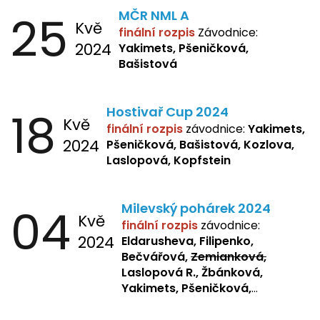
25
MČR NML A
Kvě
finální rozpis
Závodnice:
2024
Yakimets, Pšeničková,
Bašistová
18
Hostivař Cup 2024
Kvě
finální rozpis
závodnice:
Yakimets,
2024
Pšeničková, Bašistová, Kozlova,
Laslopová, Kopfstein
04
Milevský pohárek 2024
Kvě
finální rozpis
závodnice:
2024
Eldarusheva, Filipenko,
Bečvářová,
Zemianková,
Laslopová R., Žbánková,
Yakimets, Pšeničková,
Bašistová, Bendová,
Laslopová
B., Kopfstein