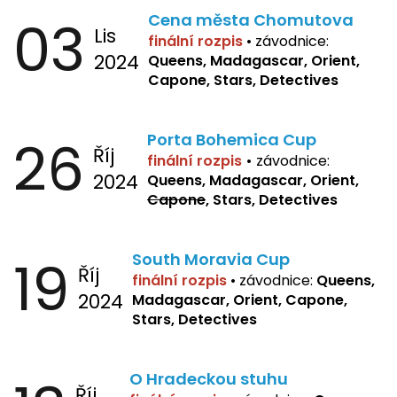
03
Cena města Chomutova
Lis
finální rozpis
•
závodnice:
2024
Queens, Madagascar, Orient,
Capone, Stars, Detectives
26
Porta Bohemica Cup
Říj
finální rozpis
•
závodnice:
2024
Queens, Madagascar, Orient,
Capone
, Stars, Detectives
19
South Moravia Cup
Říj
finální rozpis
•
závodnice:
Queens,
2024
Madagascar, Orient, Capone,
Stars, Detectives
O Hradeckou stuhu
Říj