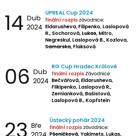
Kopfstein,
Orlová
14
UPREAL Cup 2024
Dub
finální rozpis
závodnice:
2024
Eldarusheva, Filipenko, Laslopová
R., Sochorová,
Lukas
, Mitro,
Negreskul, Laslopová B., Kozlova,
Samarska
, Flaksová
06
RG Cup Hradec Králové
Dub
finální rozpis
Závodnice:
2024
Bečvářová, Eldarusheva,
Filkipenko, Laslopová R.,
Zemianková, Bašistová,
Laslopová B., Kopfstein
23
Ústecký pohár 2024
Bře
finální rozpis
závodnice:
2024
Pšeničková
, Yakimets, Lukas,