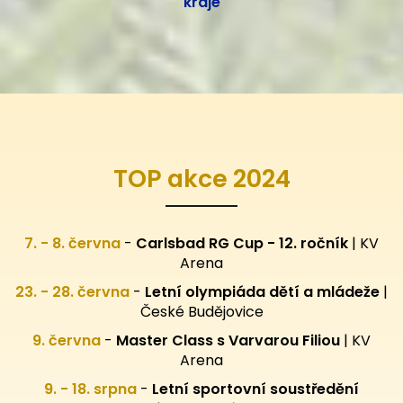
kraje
TOP akce 2024
7. - 8. června
-
Carlsbad RG Cup - 12. ročník
| KV
Arena
23. - 28. června
-
Letní olympiáda dětí a mládeže
|
České Budějovice
9. června
-
Master Class s Varvarou Filiou
| KV
Arena
9. - 18. srpna
-
Letní sportovní
soustředění