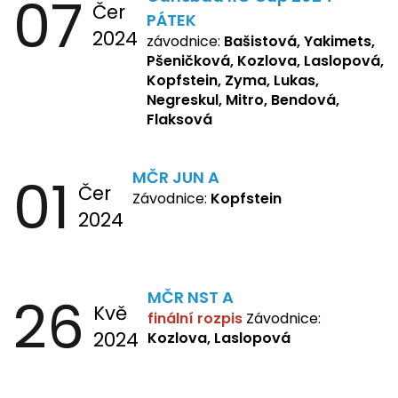
07
Čer
Yakimets, Pšeničková Vanesa,
PÁTEK
2024
Kozlova Nelly, Laslopová B.,
závodnice:
Bašistová, Yakimets,
Kopfstein, Lukas, Negreskul ,
Pšeničková, Kozlova, Laslopová,
Mitro, Bendová, Flaksová
Kopfstein, Zyma, Lukas,
Negreskul, Mitro, Bendová,
Flaksová
01
MČR JUN A
Čer
Závodnice:
Kopfstein
2024
26
MČR NST A
Kvě
finální rozpis
Závodnice:
2024
Kozlova, Laslopová