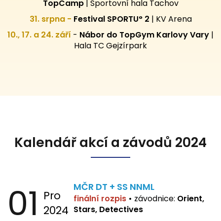
TopCamp
| Sportovní hala Tachov
31. srpna -
Festival SPORTU° 2
|
KV Arena
10., 17. a 24. září
-
Nábor do TopGym Karlovy Vary
|
Hala TC Gejzírpark
Kalendář akcí a závodů 2024
01
MČR DT + SS NNML
Pro
finální rozpis
•
závodnice:
Orient,
2024
Stars, Detectives