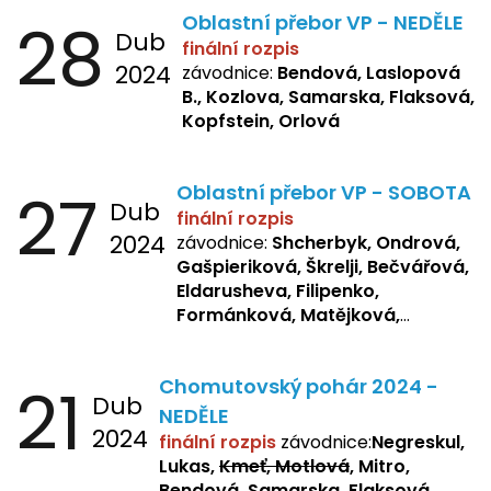
28
Oblastní přebor VP - NEDĚLE
Dub
finální rozpis
2024
závodnice:
Bendová, Laslopová
B., Kozlova, Samarska, Flaksová,
Kopfstein, Orlová
27
Oblastní přebor VP - SOBOTA
Dub
finální rozpis
2024
závodnice:
Shcherbyk, Ondrová,
Gašpieriková, Škrelji, Bečvářová,
Eldarusheva, Filipenko,
Formánková, Matějková,
Dotsenko, Laslopová R.,
Zemianková, Žbánková,
21
Chomutovský pohár 2024 -
Sochorová, Repetska, Lukas,
Dub
Negreskul, Mitro
NEDĚLE
2024
finální rozpis
závodnice:
Negreskul,
Lukas,
Kmeť, Motlová
, Mitro,
Bendová, Samarska, Flaksová,