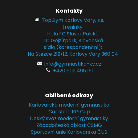
Kontakty
TopGym Karlovy Vary, z.s.
tréninky:
Hala FC Slávia, Polská
TC Gejzírpark, Slovenská
sídlo (korespondenční):
Na Stezce 219/12, Karlovy Vary 360 04
info@gymnastika-kv.cz
+420 602 495 191
Oblíbené odkazy
Karlovarská moderní gymnastika
Carlsbad RG Cup
Český svaz moderní gymnastiky
Západočeská oblast ČSMG
Sportovní unie Karlovarska ČUS