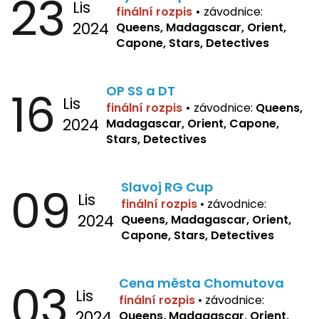
23
Lis
finální rozpis
•
závodnice:
2024
Queens, Madagascar, Orient,
Capone, Stars, Detectives
16
OP SS a DT
Lis
finální rozpis
•
závodnice:
Queens,
2024
Madagascar, Orient, Capone,
Stars, Detectives
09
Slavoj RG Cup
Lis
finální rozpis
•
závodnice:
2024
Queens, Madagascar, Orient,
Capone, Stars, Detectives
03
Cena města Chomutova
Lis
finální rozpis
•
závodnice:
2024
Queens, Madagascar, Orient,