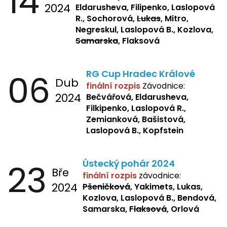
14
2024
Eldarusheva, Filipenko, Laslopová
R., Sochorová,
Lukas
, Mitro,
Negreskul, Laslopová B., Kozlova,
Samarska
, Flaksová
06
RG Cup Hradec Králové
Dub
finální rozpis
Závodnice:
2024
Bečvářová, Eldarusheva,
Filkipenko, Laslopová R.,
Zemianková, Bašistová,
Laslopová B., Kopfstein
23
Ústecký pohár 2024
Bře
finální rozpis
závodnice:
2024
Pšeničková
, Yakimets, Lukas,
Kozlova, Laslopová B., Bendová,
Samarska,
Flaksová
, Orlová