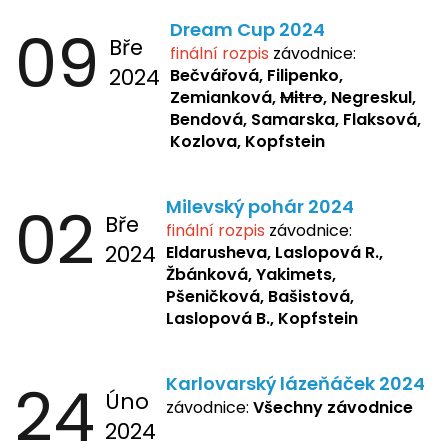
09
Dream Cup 2024
Bře
finální rozpis
závodnice:
2024
Bečvářová, Filipenko,
Zemianková,
Mitro
, Negreskul,
Bendová, Samarska, Flaksová,
Kozlova, Kopfstein
02
Milevský pohár 2024
Bře
finální rozpis
závodnice:
2024
Eldarusheva,
Laslopová R.,
Žbánková, Yakimets,
Pšeničková, Bašistová,
Laslopová B., Kopfstein
24
Karlovarský lázeňáček 2024
Úno
závodnice:
Všechny závodnice
2024