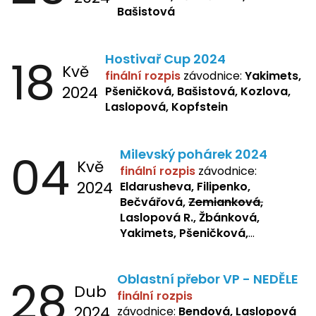
Bašistová
18
Hostivař Cup 2024
Kvě
finální rozpis
závodnice:
Yakimets,
2024
Pšeničková, Bašistová, Kozlova,
Laslopová, Kopfstein
04
Milevský pohárek 2024
Kvě
finální rozpis
závodnice:
2024
Eldarusheva, Filipenko,
Bečvářová,
Zemianková,
Laslopová R., Žbánková,
Yakimets, Pšeničková,
Bašistová, Bendová,
Laslopová
B., Kopfstein
28
Oblastní přebor VP - NEDĚLE
Dub
finální rozpis
2024
závodnice:
Bendová, Laslopová