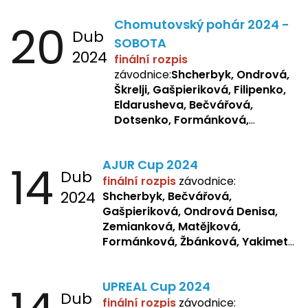
20
Chomutovský pohár 2024 -
Dub
SOBOTA
2024
finální rozpis
závodnice:
Shcherbyk, Ondrová,
Škrelji, Gašpieriková, Filipenko,
Eldarusheva, Bečvářová,
Dotsenko, Formánková,
Matějková, Zemianková,
Laslopová R., Repetska,
14
AJUR Cup 2024
Žbánková, Sochorová
Dub
finální rozpis
závodnice:
2024
Shcherbyk,
Bečvářová,
Gašpieriková, Ondrová Denisa,
Zemianková, Matějková,
Formánková, Žbánková, Yakimets,
Pšeničková, Bašistová, Bendová,
Kopfstein,
Orlová
UPREAL Cup 2024
Dub
finální rozpis
závodnice: