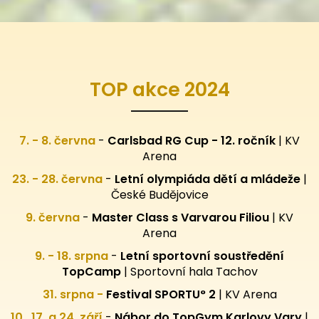
TOP akce 2024
7. - 8. června
-
Carlsbad RG Cup - 12. ročník
| KV
Arena
23. - 28. června
-
Letní olympiáda dětí a mládeže
|
České Budějovice
9. června
-
Master Class s Varvarou Filiou
| KV
Arena
9. - 18. srpna
-
Letní sportovní
soustředění
TopCamp
| Sportovní hala Tachov
31. srpna -
Festival SPORTU° 2
|
KV Arena
10., 17. a 24. září
-
Nábor do TopGym Karlovy Vary
|