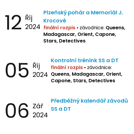
12
Plzeňský pohár a Memoriál J.
Říj
Krocové
2024
finální rozpis
• závodnice:
Queens,
Madagascar, Orient, Capone,
Stars, Detectives
05
Kontrolní trénink SS a DT
Říj
finální rozpis
•
závodnice:
2024
Queens, Madagascar, Orient,
Capone, Stars, Detectives
06
Předběžný kalendář závodů
Zář
SS a DT
2024