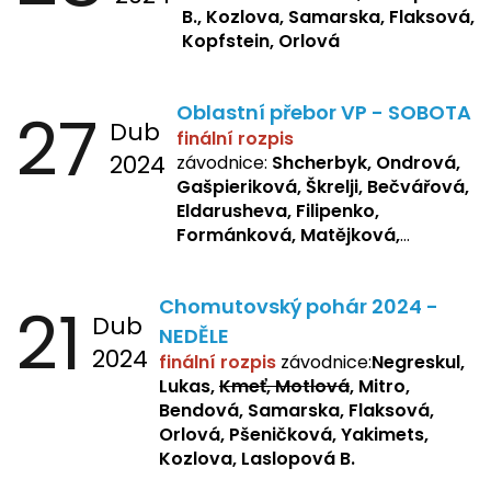
B., Kozlova, Samarska, Flaksová,
Kopfstein, Orlová
27
Oblastní přebor VP - SOBOTA
Dub
finální rozpis
2024
závodnice:
Shcherbyk, Ondrová,
Gašpieriková, Škrelji, Bečvářová,
Eldarusheva, Filipenko,
Formánková, Matějková,
Dotsenko, Laslopová R.,
Zemianková, Žbánková,
21
Chomutovský pohár 2024 -
Sochorová, Repetska, Lukas,
Dub
Negreskul, Mitro
NEDĚLE
2024
finální rozpis
závodnice:
Negreskul,
Lukas,
Kmeť, Motlová
, Mitro,
Bendová, Samarska, Flaksová,
Orlová, Pšeničková, Yakimets,
Kozlova, Laslopová B.