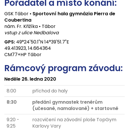
Pořadatel a místo konání:
GSK Tábor •
Sportovní hala gymnázia Pierra de
Coubertina
nám. Fr. Křižíka • Tábor
vstup z ulice Nedbalova
GPS:
49°24'50.1"N 14°39'51.7"E
49.413923, 14.664364
CM77+HP Tábor
Rámcový program závodu:
Neděle 26. ledna 2020
8:00
příchod do haly
8:30
předání gymnastek trenérům
(učesané, namalované) + startovné
9:20 -
rozcvičení na závodní ploše TopGym
9:25
Karlovy Vary