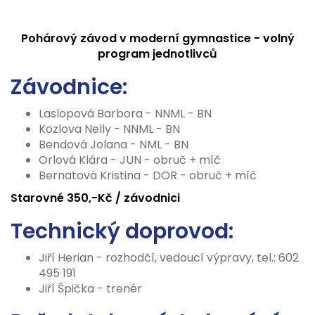
Pohárový závod v moderní gymnastice - volný
program jednotlivců
Závodnice:
Laslopová Barbora - NNML - BN
Kozlova Nelly - NNML - BN
Bendová Jolana - NML - BN
Orlová Klára - JUN - obruč + míč
Bernatová Kristina - DOR - obruč + míč
Starovné 350,-Kč / závodnici
Technický doprovod:
Jiří Herian - rozhodčí, vedoucí výpravy, tel.: 602
495 191
Jiří Špička - trenér