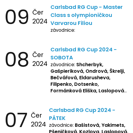
09
Carlsbad RG Cup - Master
Čer
Class s olympioničkou
2024
Varvarou Filiou
závodnice:
08
Carlsbad RG Cup 2024 -
Čer
SOBOTA
2024
závodnice:
Shcherbyk,
Gašpieriková, Ondrová, Škrelji,
Bečvářová, Eldarusheva,
Filipenko, Dotsenko,
Formánková Eliška, Laslopová
R., Matějková, Zemianková,
Repetska, Sochorová,
07
Carlsbad RG Cup 2024 -
Žbánková, Bašistová Beáta,
Čer
Yakimets, Pšeničková Vanesa,
PÁTEK
2024
Kozlova Nelly, Laslopová B.,
závodnice:
Bašistová, Yakimets,
Kopfstein, Lukas, Negreskul ,
Pšeničková, Kozlova, Laslopová,