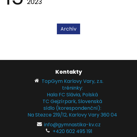
2023
Archív
Kontakty
TopGym Karlovy Vary, z.s.
tréninky:
Hala FC Slávia, Polská
TC Gejzírpark, Slovenská
sídlo (korespondenční):
Na Stezce 219/12, Karlovy Vary 360 04
info@gymnastika-kv.cz
+420 602 495 191