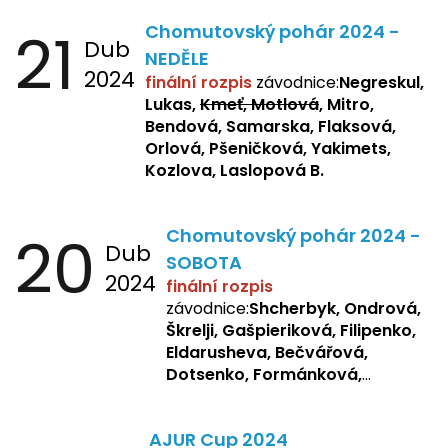
Zemianková, Žbánková,
21
Chomutovský pohár 2024 -
Sochorová, Repetska, Lukas,
Dub
Negreskul, Mitro
NEDĚLE
2024
finální rozpis
závodnice:
Negreskul,
Lukas,
Kmeť, Motlová
, Mitro,
Bendová, Samarska, Flaksová,
Orlová, Pšeničková, Yakimets,
Kozlova, Laslopová B.
20
Chomutovský pohár 2024 -
Dub
SOBOTA
2024
finální rozpis
závodnice:
Shcherbyk, Ondrová,
Škrelji, Gašpieriková, Filipenko,
Eldarusheva, Bečvářová,
Dotsenko, Formánková,
Matějková, Zemianková,
Laslopová R., Repetska,
AJUR Cup 2024
Žbánková, Sochorová