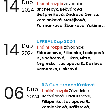
14
Dub
finální rozpis
závodnice:
2024
Shcherbyk,
Bečvářová,
Gašpieriková, Ondrová Denisa,
Zemianková, Matějková,
Formánková, Žbánková, Yakimets,
Pšeničková, Bašistová, Bendová,
Kopfstein,
Orlová
14
UPREAL Cup 2024
Dub
finální rozpis
závodnice:
2024
Eldarusheva, Filipenko, Laslopová
R., Sochorová,
Lukas
, Mitro,
Negreskul, Laslopová B., Kozlova,
Samarska
, Flaksová
06
RG Cup Hradec Králové
Dub
finální rozpis
Závodnice:
2024
Bečvářová, Eldarusheva,
Filkipenko, Laslopová R.,
Zemianková, Bašistová,