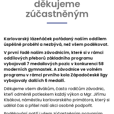
děkujeme
zúčastněným
Karlovarský lázeňáček pořádaný naším oddílem
úspěšně proběhl a nezbývá, než všem poděkovat.
V první řadě našim závodnicím, které si v rámci
oddílových přeborů základního programu
vybojovali 7 medailových pozic v konkurenci 58
moderních gymnastek. A závodnice ve volném
programu v rámci prvního kola Západočeské ligy
vybojovaly dalších 6 medailí.
Děkujeme všem divákům, často rodičům závodnic,
kteří odměnili potleskem každý výkon a Mgr. Jiřímu
Klsákovi, náměstku karlovarského primátora, který si
udělal čas a přišel naší akci osobně podpořit.
Poděkování patří i všem zúčastněným pozvaným