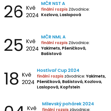
26
MČR NST A
Kvě
finální rozpis
Závodnice:
2024
Kozlova, Laslopová
25
MČR NML A
Kvě
finální rozpis
Závodnice:
2024
Yakimets, Pšeničková,
Bašistová
18
Hostivař Cup 2024
Kvě
finální rozpis
závodnice:
Yakimets,
2024
Pšeničková, Bašistová, Kozlova,
Laslopová, Kopfstein
Milevský pohárek 2024
Kvě
finální rozpis
závodnice: