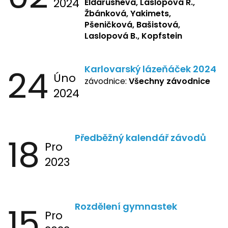
2024
Eldarusheva,
Laslopová R.,
Žbánková, Yakimets,
Pšeničková, Bašistová,
Laslopová B., Kopfstein
24
Karlovarský lázeňáček 2024
Úno
závodnice:
Všechny závodnice
2024
18
Předběžný kalendář závodů
Pro
2023
15
Rozdělení gymnastek
Pro