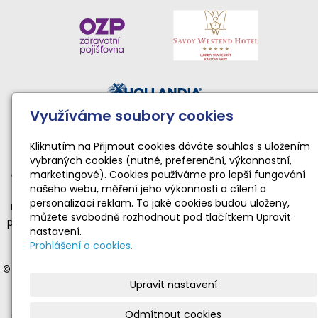
Využíváme soubory cookies
Činnost sportovního klubu moderní gymnastiky podporují:
Národní sportovní agentura • Karlovarský kraj • Statutární
Kliknutím na Přijmout cookies dáváte souhlas s uložením
vybraných cookies (nutné, preferenční, výkonnostní,
město Karlovy Vary
marketingové). Cookies používáme pro lepší fungování
Činnost TopGym Karlovy Vary pro rok 2026 byla podpořena
našeho webu, měření jeho výkonnosti a cílení a
dotací Národní sportovní agentury ve výši 169 100 Kč
personalizaci reklam. To jaké cookies budou uloženy,
na zabezpečení sportovní, tělovýchovné a organizační funkce
můžete svobodně rozhodnout pod tlačítkem Upravit
příjemce dotace realizující sportovní aktivity dětí a mládeže ve
nastavení.
věku od 4 do 19 let v souladu s platnými a registrovanými
Prohlášení o cookies.
stanovami.
© 2012-2025 Moderní gymnastika Karlovy Vary
- veškerá práva
Upravit nastavení
vyhrazena | © Web vytvořil:
Gitech
|
mail
|
adm
|
mapa webu
Stránky
www.gymnastika-kv.cz
jsou oficiální prezentací
Odmítnout cookies
sportovního klubu moderní gymnastiky TopGym Karlovy Vary.