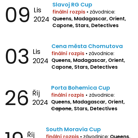
09
Slavoj RG Cup
Lis
finální rozpis
•
závodnice:
2024
Queens, Madagascar, Orient,
Capone, Stars, Detectives
03
Cena města Chomutova
Lis
finální rozpis
•
závodnice:
2024
Queens, Madagascar, Orient,
Capone, Stars, Detectives
26
Porta Bohemica Cup
Říj
finální rozpis
•
závodnice:
2024
Queens, Madagascar, Orient,
Capone
, Stars, Detectives
South Moravia Cup
Říj
finální rozpis
•
závodnice:
Queens,