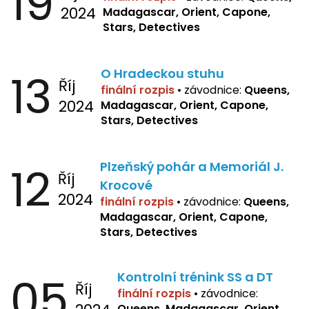
19
2024
Madagascar, Orient, Capone,
Stars, Detectives
13
O Hradeckou stuhu
Říj
finální rozpis
•
závodnice:
Queens,
2024
Madagascar, Orient, Capone,
Stars, Detectives
12
Plzeňský pohár a Memoriál J.
Říj
Krocové
2024
finální rozpis
• závodnice:
Queens,
Madagascar, Orient, Capone,
Stars, Detectives
05
Kontrolní trénink SS a DT
Říj
finální rozpis
•
závodnice:
Queens, Madagascar, Orient,