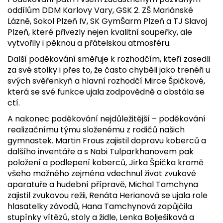
oddílům DDM Karlovy Vary, GSK 2. ZŠ Mariánské
Lázně, Sokol Plzeň IV, SK GymŠarm Plzeň a TJ Slavoj
Plzeň, které přivezly nejen kvalitní soupeřky, ale
vytvořily i pěknou a přátelskou atmosféru.
Další poděkování směřuje k rozhodčím, kteří zasedli
za své stolky i přes to, že často chyběli jako trenéři u
svých svěřenkyň a hlavní rozhodčí Mirce Špičkové,
která se své funkce ujala zodpovědně a obstála se
ctí.
A nakonec poděkování nejdůležitější – poděkování
realizačnímu týmu složenému z rodičů našich
gymnastek. Martin Frous zajistil dopravu koberců a
dalšího inventáře a s Nabi Tulparkhanovem pak
položení a podlepení koberců, Jirka Špička kromě
všeho možného zejména vdechnul život zvukové
aparatuře a hudební přípravě, Michal Tamchyna
zajistil zvukovou režii, Renáta Herianová se ujala role
hlasatelky závodů, Hana Tamchynová zapůjčila
stupínky vítězů, stoly a židle, Lenka Bolješiková a