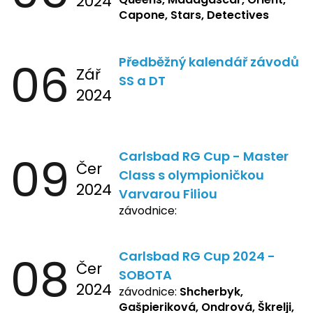
2024
Capone, Stars, Detectives
06
Předběžný kalendář závodů
Zář
SS a DT
2024
09
Carlsbad RG Cup - Master
Čer
Class s olympioničkou
2024
Varvarou Filiou
závodnice:
08
Carlsbad RG Cup 2024 -
Čer
SOBOTA
2024
závodnice:
Shcherbyk,
Gašpieriková, Ondrová, Škrelji,