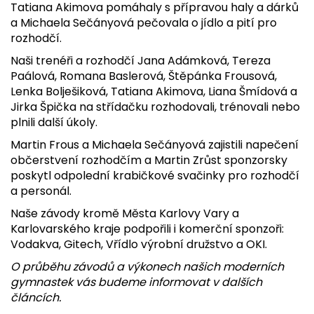
Tatiana Akimova pomáhaly s přípravou haly a dárků
a Michaela Sečányová pečovala o jídlo a pití pro
rozhodčí.
Naši trenéři a rozhodčí Jana Adámková, Tereza
Paálová, Romana Baslerová, Štěpánka Frousová,
Lenka Bolješiková, Tatiana Akimova, Liana Šmídová a
Jirka Špička na střídačku rozhodovali, trénovali nebo
plnili další úkoly.
Martin Frous a Michaela Sečányová zajistili napečení
občerstvení rozhodčím a Martin Zrůst sponzorsky
poskytl odpolední krabičkové svačinky pro rozhodčí
a personál.
Naše závody kromě Města Karlovy Vary a
Karlovarského kraje podpořili i komerční sponzoři:
Vodakva, Gitech, Vřídlo výrobní družstvo a OKI.
O průběhu závodů a výkonech našich moderních
gymnastek vás budeme informovat v dalších
článcích.