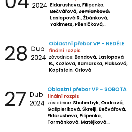
04
2024
Eldarusheva, Filipenko,
Bečvářová,
Zemianková,
Laslopová R., Žbánková,
Yakimets, Pšeničková,
Bašistová, Bendová,
Laslopová
B., Kopfstein
28
Oblastní přebor VP - NEDĚLE
Dub
finální rozpis
2024
závodnice:
Bendová, Laslopová
B., Kozlova, Samarska, Flaksová,
Kopfstein, Orlová
27
Oblastní přebor VP - SOBOTA
Dub
finální rozpis
2024
závodnice:
Shcherbyk, Ondrová,
Gašpieriková, Škrelji, Bečvářová,
Eldarusheva, Filipenko,
Formánková, Matějková,
Dotsenko, Laslopová R.,