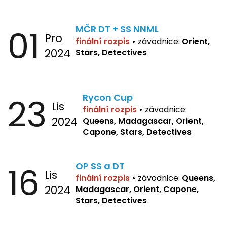
01
MČR DT + SS NNML
Pro
finální rozpis
•
závodnice:
Orient,
2024
Stars, Detectives
23
Rycon Cup
Lis
finální rozpis
•
závodnice:
2024
Queens, Madagascar, Orient,
Capone, Stars, Detectives
16
OP SS a DT
Lis
finální rozpis
•
závodnice:
Queens,
2024
Madagascar, Orient, Capone,
Stars, Detectives