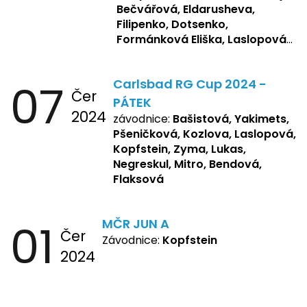
Bečvářová, Eldarusheva,
Filipenko, Dotsenko,
Formánková Eliška, Laslopová
R., Matějková, Zemianková,
Repetska, Sochorová,
07
Carlsbad RG Cup 2024 -
Žbánková, Bašistová Beáta,
Čer
Yakimets, Pšeničková Vanesa,
PÁTEK
2024
Kozlova Nelly, Laslopová B.,
závodnice:
Bašistová, Yakimets,
Kopfstein, Lukas, Negreskul ,
Pšeničková, Kozlova, Laslopová,
Mitro, Bendová, Flaksová
Kopfstein, Zyma, Lukas,
Negreskul, Mitro, Bendová,
Flaksová
01
MČR JUN A
Čer
Závodnice:
Kopfstein
2024