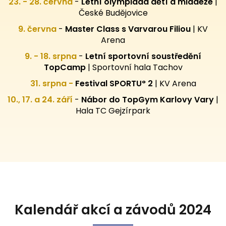
23. - 28. června
-
Letní olympiáda dětí a mládeže
|
České Budějovice
9. června
-
Master Class s Varvarou Filiou
| KV
Arena
9. - 18. srpna
-
Letní sportovní
soustředění
TopCamp
| Sportovní hala Tachov
31. srpna -
Festival SPORTU° 2
|
KV Arena
10., 17. a 24. září
-
Nábor do TopGym Karlovy Vary
|
Hala TC Gejzírpark
Kalendář akcí a závodů 2024