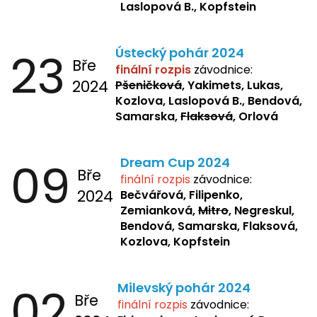
Laslopová B., Kopfstein
23
Ústecký pohár 2024
Bře
finální rozpis
závodnice:
2024
Pšeničková
, Yakimets, Lukas,
Kozlova, Laslopová B., Bendová,
Samarska,
Flaksová
, Orlová
09
Dream Cup 2024
Bře
finální rozpis
závodnice:
2024
Bečvářová, Filipenko,
Zemianková,
Mitro
, Negreskul,
Bendová, Samarska, Flaksová,
Kozlova, Kopfstein
02
Milevský pohár 2024
Bře
finální rozpis
závodnice: