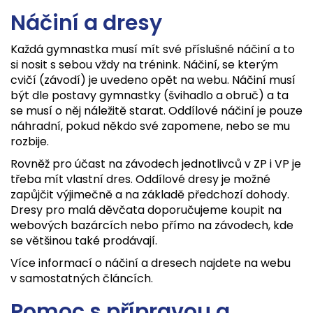
Náčiní a dresy
Každá gymnastka musí mít své příslušné náčiní a to
si nosit s sebou vždy na trénink. Náčiní, se kterým
cvičí (závodí) je uvedeno opět na webu. Náčiní musí
být dle postavy gymnastky (švihadlo a obruč) a ta
se musí o něj náležitě starat. Oddílové náčiní je pouze
náhradní, pokud někdo své zapomene, nebo se mu
rozbije.
Rovněž pro účast na závodech jednotlivců v ZP i VP je
třeba mít vlastní dres. Oddílové dresy je možné
zapůjčit výjimečně a na základě předchozí dohody.
Dresy pro malá děvčata doporučujeme koupit na
webových bazárcích nebo přímo na závodech, kde
se většinou také prodávají.
Více informací o náčiní a dresech najdete na webu
v samostatných článcích.
Pomoc s přípravou a