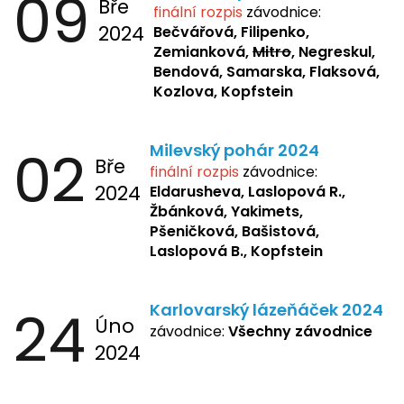
09
Bře
finální rozpis
závodnice:
2024
Bečvářová, Filipenko,
Zemianková,
Mitro
, Negreskul,
Bendová, Samarska, Flaksová,
Kozlova, Kopfstein
02
Milevský pohár 2024
Bře
finální rozpis
závodnice:
2024
Eldarusheva,
Laslopová R.,
Žbánková, Yakimets,
Pšeničková, Bašistová,
Laslopová B., Kopfstein
24
Karlovarský lázeňáček 2024
Úno
závodnice:
Všechny závodnice
2024