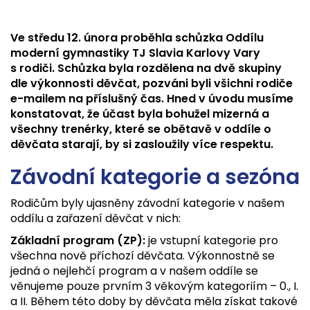
Ve středu 12. února proběhla schůzka Oddílu
moderní gymnastiky TJ Slavia Karlovy Vary
s rodiči. Schůzka byla rozdělena na dvě skupiny
dle výkonnosti děvčat, pozváni byli všichni rodiče
e-mailem na příslušný čas. Hned v úvodu musíme
konstatovat, že účast byla bohužel mizerná a
všechny trenérky, které se obětavě v oddíle o
děvčata starají, by si zasloužily více respektu.
Závodní kategorie a sezóna
Rodičům byly ujasněny závodní kategorie v našem
oddílu a zařazení děvčat v nich:
Základní program (ZP):
je vstupní kategorie pro
všechna nově příchozí děvčata. Výkonnostně se
jedná o nejlehčí program a v našem oddíle se
věnujeme pouze prvním 3 věkovým kategoriím – 0., I.
a II. Během této doby by děvčata měla získat takové