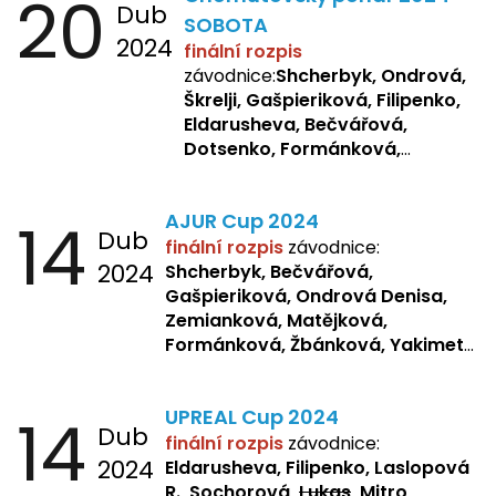
20
Dub
SOBOTA
2024
finální rozpis
závodnice:
Shcherbyk, Ondrová,
Škrelji, Gašpieriková, Filipenko,
Eldarusheva, Bečvářová,
Dotsenko, Formánková,
Matějková, Zemianková,
Laslopová R., Repetska,
14
AJUR Cup 2024
Žbánková, Sochorová
Dub
finální rozpis
závodnice:
2024
Shcherbyk,
Bečvářová,
Gašpieriková, Ondrová Denisa,
Zemianková, Matějková,
Formánková, Žbánková, Yakimets,
Pšeničková, Bašistová, Bendová,
Kopfstein,
Orlová
14
UPREAL Cup 2024
Dub
finální rozpis
závodnice:
2024
Eldarusheva, Filipenko, Laslopová
R., Sochorová,
Lukas
, Mitro,