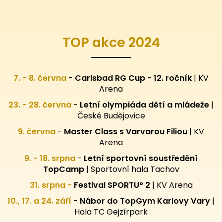
TOP akce 2024
7. - 8. června
-
Carlsbad RG Cup - 12. ročník
| KV
Arena
23. - 28. června
-
Letní olympiáda dětí a mládeže
|
České Budějovice
9. června
-
Master Class s Varvarou Filiou
| KV
Arena
9. - 18. srpna
-
Letní sportovní
soustředění
TopCamp
| Sportovní hala Tachov
31. srpna -
Festival SPORTU° 2
|
KV Arena
10., 17. a 24. září
-
Nábor do TopGym Karlovy Vary
|
Hala TC Gejzírpark