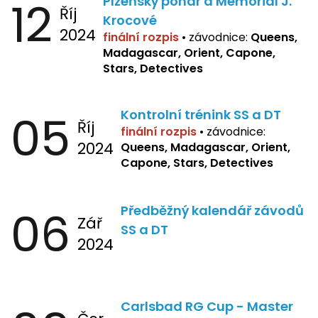
12
Plzeňský pohár a Memoriál J.
Říj
Krocové
2024
finální rozpis
• závodnice:
Queens,
Madagascar, Orient, Capone,
Stars, Detectives
05
Kontrolní trénink SS a DT
Říj
finální rozpis
•
závodnice:
2024
Queens, Madagascar, Orient,
Capone, Stars, Detectives
06
Předběžný kalendář závodů
Zář
SS a DT
2024
Carlsbad RG Cup - Master