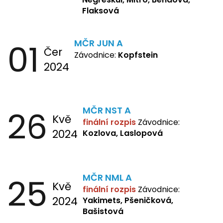
Flaksová
01
MČR JUN A
Čer
Závodnice:
Kopfstein
2024
26
MČR NST A
Kvě
finální rozpis
Závodnice:
2024
Kozlova, Laslopová
25
MČR NML A
Kvě
finální rozpis
Závodnice:
2024
Yakimets, Pšeničková,
Bašistová