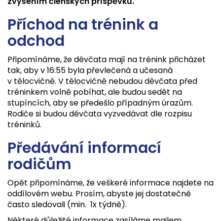
zvýšením členských příspěvků.
Příchod na trénink a
odchod
Připomínáme, že děvčata mají na trénink přicházet
tak, aby v 16:55 byla převlečená a učesaná
v tělocvičně. V tělocvičně nebudou děvčata před
tréninkem volně pobíhat, ale budou sedět na
stupíncích, aby se předešlo případným úrazům.
Rodiče si budou děvčata vyzvedávat dle rozpisu
tréninků.
Předávání informací
rodičům
Opět připomínáme, že veškeré informace najdete na
oddílovém webu. Prosím, abyste jej dostatečně
často sledovali (min. 1x týdně).
Některé důležité informace zasíláme mailem