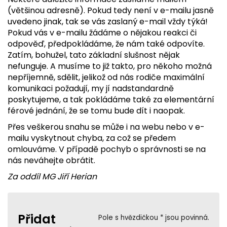
(většinou adresně). Pokud tedy není v e-mailu jasně
uvedeno jinak, tak se vás zaslaný e-mail vždy týká!
Pokud vás v e-mailu žádáme o nějakou reakci či
odpověď, předpokládáme, že nám také odpovíte.
Zatím, bohužel, tato základní slušnost nějak
nefunguje. A musíme to již takto, pro někoho možná
nepříjemně, sdělit, jelikož od nás rodiče maximální
komunikaci požadují, my jí nadstandardně
poskytujeme, a tak pokládáme také za elementární
férové jednání, že se tomu bude dít i naopak.
Přes veškerou snahu se může i na webu nebo v e-
mailu vyskytnout chyba, za což se předem
omlouváme. V případě pochyb o správnosti se na
nás neváhejte obrátit.
Za oddíl MG Jiří Herian
Přidat
Pole s hvězdičkou * jsou povinná.