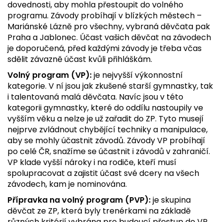
dovednosti, aby mohla přestoupit do volného
programu. Závody probíhají v blízkých městech –
Mariánské Lázně pro všechny, vybraná děvčata pak
Praha a Jablonec. Účast vašich děvčat na závodech
je doporučená, před každými závody je třeba včas
sdělit závazně účast kvůli přihláškám.
Volný program (VP):
je nejvyšší výkonnostní
kategorie. V ní jsou jak zkušené starší gymnastky, tak
i talentovaná malá děvčata. Navíc jsou v této
kategorii gymnastky, které do oddílu nastoupily ve
vyšším věku a nelze je už zařadit do ZP. Tyto musejí
nejprve zvládnout chybějící techniky a manipulace,
aby se mohly účastnit závodů. Závody VP probíhají
po celé ČR, snažíme se účastnit i závodů v zahraničí.
VP klade vyšší nároky i na rodiče, kteří musí
spolupracovat a zajistit účast své dcery na všech
závodech, kam je nominována.
Přípravka na volný program (PVP):
je skupina
děvčat ze ZP, která byly trenérkami na základě
různých kritérií vybrána pro budoucí přestup do VP.