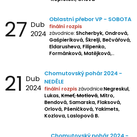
27
Oblastní přebor VP - SOBOTA
Dub
finální rozpis
2024
závodnice:
Shcherbyk, Ondrová,
Gašpieriková, Škrelji, Bečvářová,
Eldarusheva, Filipenko,
Formánková, Matějková,
Dotsenko, Laslopová R.,
Zemianková, Žbánková,
21
Chomutovský pohár 2024 -
Sochorová, Repetska, Lukas,
Dub
Negreskul, Mitro
NEDĚLE
2024
finální rozpis
závodnice:
Negreskul,
Lukas,
Kmeť, Motlová
, Mitro,
Bendová, Samarska, Flaksová,
Orlová, Pšeničková, Yakimets,
Kozlova, Laslopová B.
Chomutovský pohár 2024 -