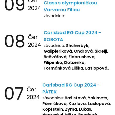
09
Čer
Class s olympioničkou
2024
Varvarou Filiou
závodnice:
08
Carlsbad RG Cup 2024 -
Čer
SOBOTA
2024
závodnice:
Shcherbyk,
Gašpieriková, Ondrová, Škrelji,
Bečvářová, Eldarusheva,
Filipenko, Dotsenko,
Formánková Eliška, Laslopová
R., Matějková, Zemianková,
Repetska, Sochorová,
07
Carlsbad RG Cup 2024 -
Žbánková, Bašistová Beáta,
Čer
Yakimets, Pšeničková Vanesa,
PÁTEK
2024
Kozlova Nelly, Laslopová B.,
závodnice:
Bašistová, Yakimets,
Kopfstein, Lukas, Negreskul ,
Pšeničková, Kozlova, Laslopová,
Mitro, Bendová, Flaksová
Kopfstein, Zyma, Lukas,
Negreskul, Mitro, Bendová,