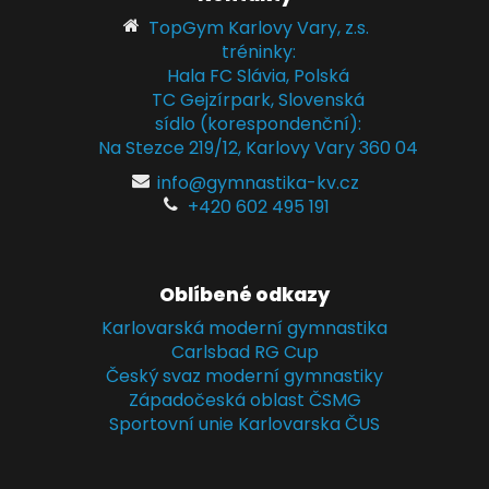
TopGym Karlovy Vary, z.s.
tréninky:
Hala FC Slávia, Polská
TC Gejzírpark, Slovenská
sídlo (korespondenční):
Na Stezce 219/12, Karlovy Vary 360 04
info@gymnastika-kv.cz
+420 602 495 191
Oblíbené odkazy
Karlovarská moderní gymnastika
Carlsbad RG Cup
Český svaz moderní gymnastiky
Západočeská oblast ČSMG
Sportovní unie Karlovarska ČUS