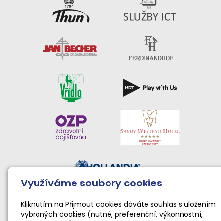
Využíváme soubory cookies
Činnost sportovního klubu moderní gymnastiky podporují:
Národní sportovní agentura • Karlovarský kraj • Statutární
Kliknutím na Přijmout cookies dáváte souhlas s uložením
vybraných cookies (nutné, preferenční, výkonnostní,
město Karlovy Vary