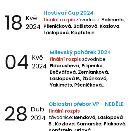
18
Hostivař Cup 2024
Kvě
finální rozpis
závodnice:
Yakimets,
2024
Pšeničková, Bašistová, Kozlova,
Laslopová, Kopfstein
04
Milevský pohárek 2024
Kvě
finální rozpis
závodnice:
2024
Eldarusheva, Filipenko,
Bečvářová,
Zemianková,
Laslopová R., Žbánková,
Yakimets, Pšeničková,
Bašistová, Bendová,
Laslopová
B., Kopfstein
28
Oblastní přebor VP - NEDĚLE
Dub
finální rozpis
2024
závodnice:
Bendová, Laslopová
B., Kozlova, Samarska, Flaksová,
Kopfstein, Orlová