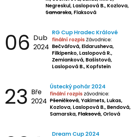
Negreskul, Laslopová B., Kozlova,
Samarska
, Flaksová
06
RG Cup Hradec Králové
Dub
finální rozpis
Závodnice:
2024
Bečvářová, Eldarusheva,
Filkipenko, Laslopová R.,
Zemianková, Bašistová,
Laslopová B., Kopfstein
23
Ústecký pohár 2024
Bře
finální rozpis
závodnice:
2024
Pšeničková
, Yakimets, Lukas,
Kozlova, Laslopová B., Bendová,
Samarska,
Flaksová
, Orlová
Dream Cup 2024