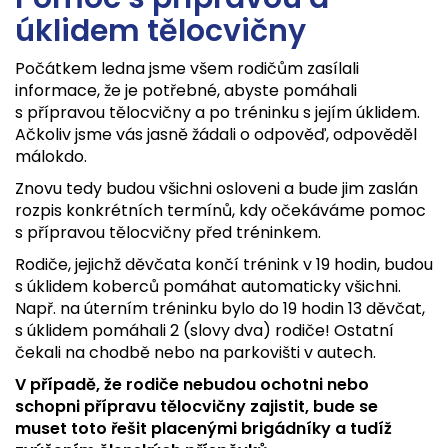
úklidem tělocvičny
Počátkem ledna jsme všem rodičům zasílali
informace, že je potřebné, abyste pomáhali
s přípravou tělocvičny a po tréninku s jejím úklidem.
Ačkoliv jsme vás jasně žádali o odpověď, odpověděl
málokdo.
Znovu tedy budou všichni osloveni a bude jim zaslán
rozpis konkrétních termínů, kdy očekáváme pomoc
s přípravou tělocvičny před tréninkem.
Rodiče, jejichž děvčata končí trénink v 19 hodin, budou
s úklidem koberců pomáhat automaticky všichni.
Např. na úterním tréninku bylo do 19 hodin 13 děvčat,
s úklidem pomáhali 2 (slovy dva) rodiče! Ostatní
čekali na chodbě nebo na parkovišti v autech.
V případě, že rodiče nebudou ochotni nebo
schopni přípravu tělocvičny zajistit, bude se
muset toto řešit placenými brigádníky a tudíž