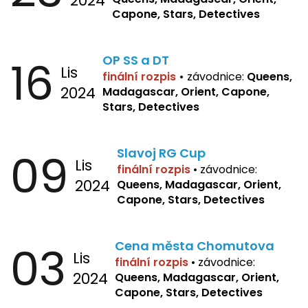
2024
Capone, Stars, Detectives
16
OP SS a DT
Lis
finální rozpis
•
závodnice:
Queens,
2024
Madagascar, Orient, Capone,
Stars, Detectives
09
Slavoj RG Cup
Lis
finální rozpis
•
závodnice:
2024
Queens, Madagascar, Orient,
Capone, Stars, Detectives
03
Cena města Chomutova
Lis
finální rozpis
•
závodnice:
2024
Queens, Madagascar, Orient,
Capone, Stars, Detectives