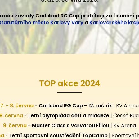
rodní závody Carlsbad RG Cup probíhají za finanční 
Statutárního město Karlovy Vary
a
Karlovarského kraj
TOP akce 2024
7. - 8. června
-
Carlsbad RG Cup - 12. ročník
| KV Arena
28. června
-
Letní olympiáda dětí a mládeže
| České Bud
9. června
-
Master Class s Varvarou Filiou
| KV Arena
pna
-
Letní sportovní
soustředění TopCamp
| Sportovní 