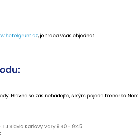
w.hotelgrunt.cz
, je třeba včas objednat.
odu:
hody. Hlavně se zas nehádejte, s kým pojede trenérka Nor
 TJ Slavia Karlovy Vary 9:40 - 9:45
k