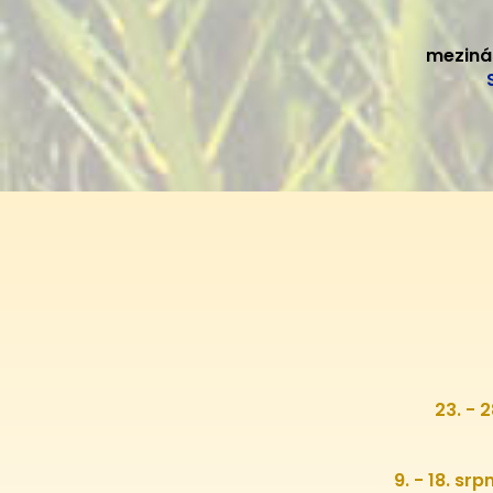
meziná
23. - 
9. - 18. sr