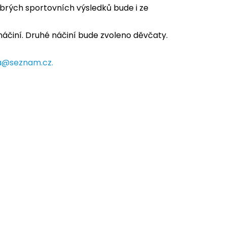
obrých sportovních výsledků bude i ze
náčiní. Druhé náčiní bude zvoleno děvčaty.
va@seznam.cz.