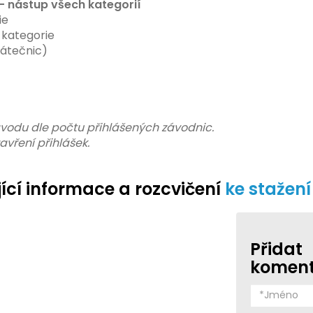
– nástup všech kategorií
ie
. kategorie
čátečnic)
ávodu dle počtu přihlášených závodnic.
vření přihlášek.
ící informace a rozcvičení
ke stažení
Přidat
komen