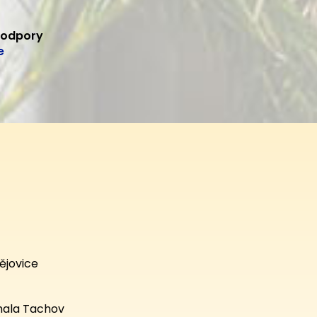
podpory
e
ějovice
hala Tachov