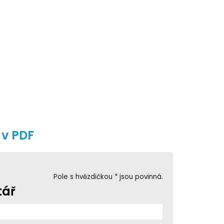
 v PDF
Pole s hvězdičkou * jsou povinná.
tář