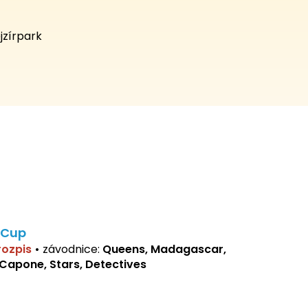
jzírpark
 Cup
 rozpis
•
závodnice:
Queens, Madagascar,
 Capone, Stars, Detectives