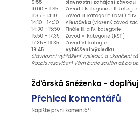
9:55
slavnostní zahájení závodu
10:00 - 11:35
Závod I. kategorie a II. kategor
11:35 - 14:10
Závod III. kategorie (NML) a IV
14:10 - 14:30
Přestávka
(vložený závod za
14:30 - 15:50
Finále III. a IV. kategorie
15:50 - 17:35
Závod V. kategorie (KST)
17:35 - 19:35
Závod VI. kategorie
19:45
Vyhlášení výsledků
Slavnostní vyhlášení výsledků a ukončení z
Rozpis rozcvičení Vám bude zaslán až po uza
Žďárská Sněženka - doplňuj
Přehled komentářů
Napište první komentář!