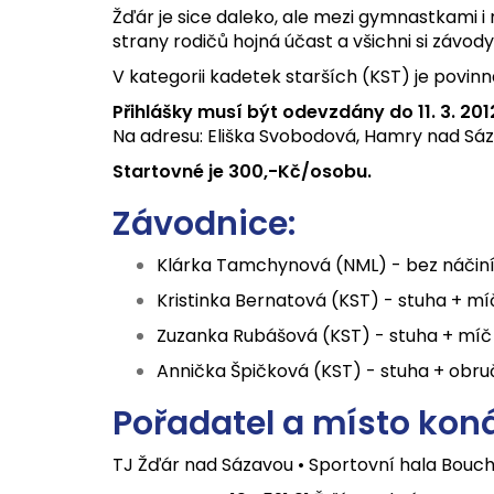
Žďár je sice daleko, ale mezi gymnastkami i
strany rodičů hojná účast a všichni si závody 
V kategorii kadetek starších (KST) je povin
Přihlášky musí být odevzdány do 11. 3. 201
Na adresu: Eliška Svobodová, Hamry nad Sáza
Startovné je 300,-Kč/osobu.
Závodnice:
Klárka Tamchynová (NML) - bez náčiní
Kristinka Bernatová (KST) - stuha + mí
Zuzanka Rubášová (KST) - stuha + míč
Annička Špičková (KST) - stuha + obru
Pořadatel a místo koná
TJ Žďár nad Sázavou • Sportovní hala Bouch