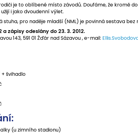
 rodiči je to oblíbené místo závodů. Doufáme, že kromě d
užijí i jako dvoudenní výlet.
ná stuha, pro naděje mladší (NML) je povinná sestava bez 
2 a zápisy odeslány do 23. 3. 2012.
vou 143, 591 01 Žďár nad Sázavou , e-mail:
Ellis.Svobodo
 + švihadlo
č
č
ní:
alky (u zimního stadionu)