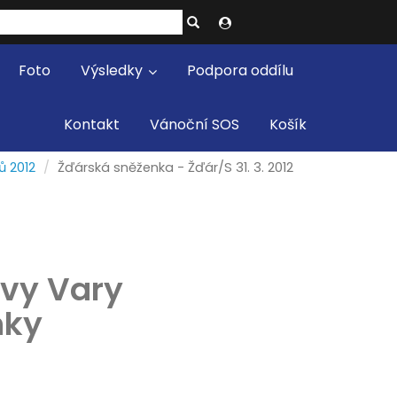
Foto
Výsledky
Podpora oddílu
Kontakt
Vánoční SOS
Košík
ů 2012
Žďárská sněženka - Žďár/S 31. 3. 2012
ovy Vary
nky