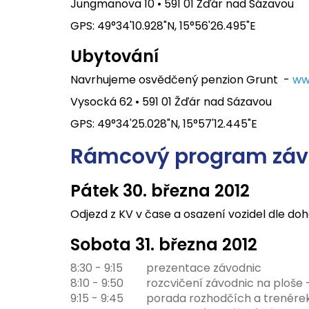
Jungmanova 10 • 591 01 Žďár nad Sázavou
GPS: 49°34'10.928"N, 15°56'26.495"E
Ubytování
Navrhujeme osvědčený penzion Grunt -
ww
Vysocká 62 • 591 01 Žďár nad Sázavou
GPS: 49°34'25.028"N, 15°57'12.445"E
Rámcový program záv
Pátek 30. března 2012
Odjezd z KV v čase a osazení vozidel dle do
Sobota 31. března 2012
8:30 - 9:15
prezentace závodnic
8:10 - 9:50
rozcvičení závodnic na ploše -
9:15 - 9:45
porada rozhodčích a trenére