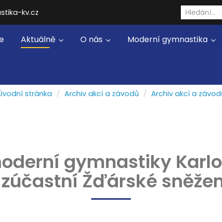
stika-kv.cz
e
Aktuálně
O nás
Moderní gymnastika
Úvodní stránka
Archiv akcí a závodů
Archiv akcí a závod
oderní gymnastiky Karl
 zúčastní Žďárské sněže