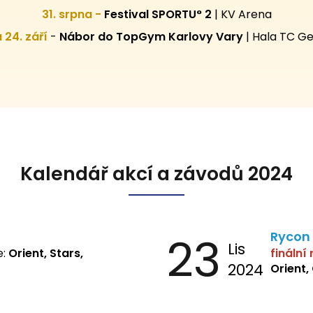
31. srpna -
Festival SPORTU° 2
|
KV Arena
 a 24. září
-
Nábor do TopGym Karlovy Vary
|
Hala TC Ge
Kalendář akcí a závodů 2024
23
Rycon
Lis
e:
Orient, Stars,
finální
2024
Orient,