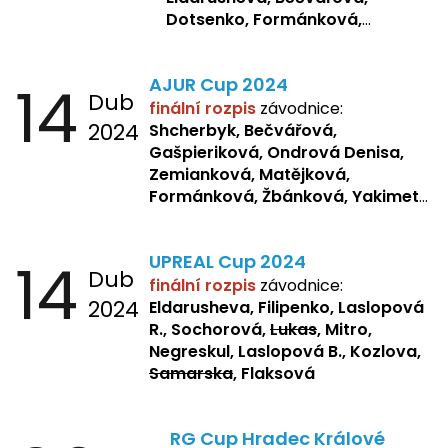
Dotsenko, Formánková,
Matějková, Zemianková,
Laslopová R., Repetska,
14
AJUR Cup 2024
Žbánková, Sochorová
Dub
finální rozpis
závodnice:
2024
Shcherbyk,
Bečvářová,
Gašpieriková, Ondrová Denisa,
Zemianková, Matějková,
Formánková, Žbánková, Yakimets,
Pšeničková, Bašistová, Bendová,
Kopfstein,
Orlová
14
UPREAL Cup 2024
Dub
finální rozpis
závodnice:
2024
Eldarusheva, Filipenko, Laslopová
R., Sochorová,
Lukas
, Mitro,
Negreskul, Laslopová B., Kozlova,
Samarska
, Flaksová
RG Cup Hradec Králové