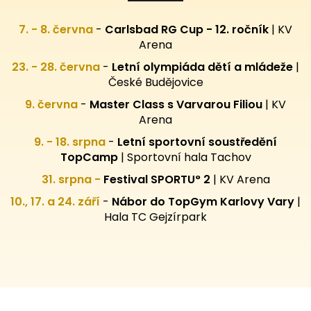
7. - 8. června
-
Carlsbad RG Cup - 12. ročník
| KV
Arena
23. - 28. června
-
Letní olympiáda dětí a mládeže
|
České Budějovice
9. června
-
Master Class s Varvarou Filiou
| KV
Arena
9. - 18. srpna
-
Letní sportovní
soustředění
TopCamp
| Sportovní hala Tachov
31. srpna -
Festival SPORTU° 2
|
KV Arena
10., 17. a 24. září
-
Nábor do TopGym Karlovy Vary
|
Hala TC Gejzírpark