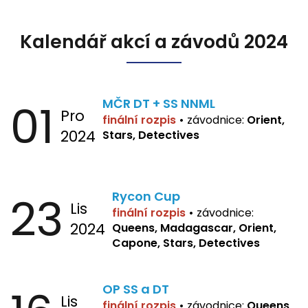
Kalendář akcí a závodů 2024
01
MČR DT + SS NNML
Pro
finální rozpis
•
závodnice:
Orient,
2024
Stars, Detectives
23
Rycon Cup
Lis
finální rozpis
•
závodnice:
2024
Queens, Madagascar, Orient,
Capone, Stars, Detectives
OP SS a DT
Lis
finální rozpis
•
závodnice:
Queens,