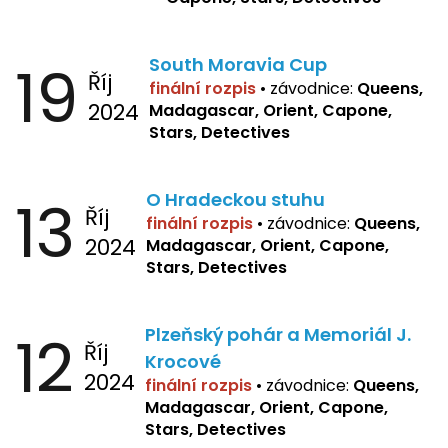
19
South Moravia Cup
Říj
finální rozpis
•
závodnice:
Queens,
2024
Madagascar, Orient, Capone,
Stars, Detectives
13
O Hradeckou stuhu
Říj
finální rozpis
•
závodnice:
Queens,
2024
Madagascar, Orient, Capone,
Stars, Detectives
12
Plzeňský pohár a Memoriál J.
Říj
Krocové
2024
finální rozpis
• závodnice:
Queens,
Madagascar, Orient, Capone,
Stars, Detectives