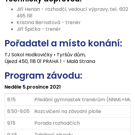
Jiří Herian - rozhodčí, vedoucí výpravy, tel.: 602
495 191
Kristina Bernatová - trenér
Jiří Špička - trenér
Pořadatel a místo konání:
TJ Sokol Hodkovičky • Tyršův dům,
Újezd 450, 118 01 PRAHA 1 - Malá Strana
Program závodu:
Neděle 5.prosince 2021
8:15
Předání gymnastek trenérům (NNML+NML 
8:50-9:05
Rozcvičení na závodní ploše
9:15
Porada rozhodčích
9:45
Zahájení závodu