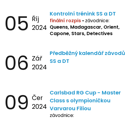
05
Kontrolní trénink SS a DT
Říj
finální rozpis
•
závodnice:
2024
Queens, Madagascar, Orient,
Capone, Stars, Detectives
06
Předběžný kalendář závodů
Zář
SS a DT
2024
09
Carlsbad RG Cup - Master
Čer
Class s olympioničkou
2024
Varvarou Filiou
závodnice: