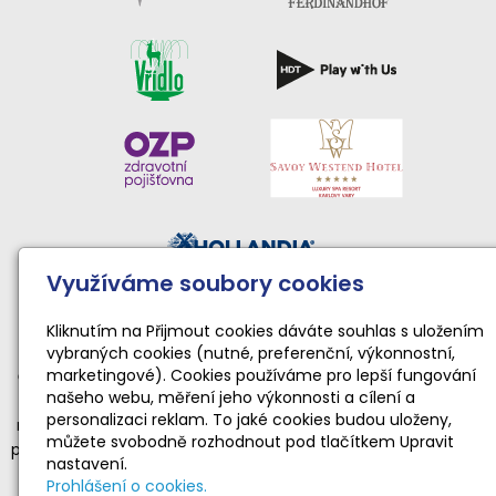
Využíváme soubory cookies
Činnost sportovního klubu moderní gymnastiky podporují:
Národní sportovní agentura • Karlovarský kraj • Statutární
Kliknutím na Přijmout cookies dáváte souhlas s uložením
vybraných cookies (nutné, preferenční, výkonnostní,
město Karlovy Vary
marketingové). Cookies používáme pro lepší fungování
Činnost TopGym Karlovy Vary pro rok 2026 byla podpořena
našeho webu, měření jeho výkonnosti a cílení a
dotací Národní sportovní agentury ve výši 169 100 Kč
personalizaci reklam. To jaké cookies budou uloženy,
na zabezpečení sportovní, tělovýchovné a organizační funkce
můžete svobodně rozhodnout pod tlačítkem Upravit
příjemce dotace realizující sportovní aktivity dětí a mládeže ve
nastavení.
věku od 4 do 19 let v souladu s platnými a registrovanými
Prohlášení o cookies.