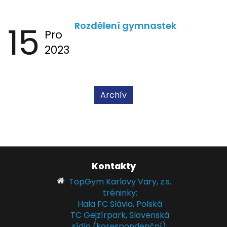
15
Rozdělení gymnastek
Pro
2023
Archív
Kontakty
TopGym Karlovy Vary, z.s.
tréninky:
Hala FC Slávia, Polská
TC Gejzírpark, Slovenská
sídlo (korespondenční):