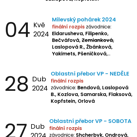
04
Milevský pohárek 2024
Kvě
finální rozpis
závodnice:
2024
Eldarusheva, Filipenko,
Bečvářová,
Zemianková,
Laslopová R., Žbánková,
Yakimets, Pšeničková,
Bašistová, Bendová,
Laslopová
B., Kopfstein
28
Oblastní přebor VP - NEDĚLE
Dub
finální rozpis
2024
závodnice:
Bendová, Laslopová
B., Kozlova, Samarska, Flaksová,
Kopfstein, Orlová
27
Oblastní přebor VP - SOBOTA
Dub
finální rozpis
2024
závodnice:
Shcherbyk, Ondrová,