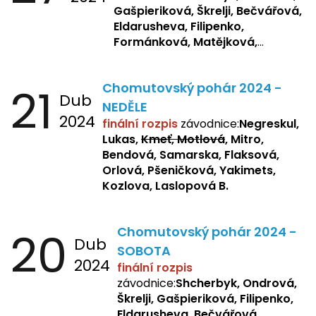
Gašpieriková, Škrelji, Bečvářová,
Eldarusheva, Filipenko,
Formánková, Matějková,
Dotsenko, Laslopová R.,
Zemianková, Žbánková,
21
Chomutovský pohár 2024 -
Sochorová, Repetska, Lukas,
Dub
Negreskul, Mitro
NEDĚLE
2024
finální rozpis
závodnice:
Negreskul,
Lukas,
Kmeť, Motlová
, Mitro,
Bendová, Samarska, Flaksová,
Orlová, Pšeničková, Yakimets,
Kozlova, Laslopová B.
20
Chomutovský pohár 2024 -
Dub
SOBOTA
2024
finální rozpis
závodnice:
Shcherbyk, Ondrová,
Škrelji, Gašpieriková, Filipenko,
Eldarusheva, Bečvářová,