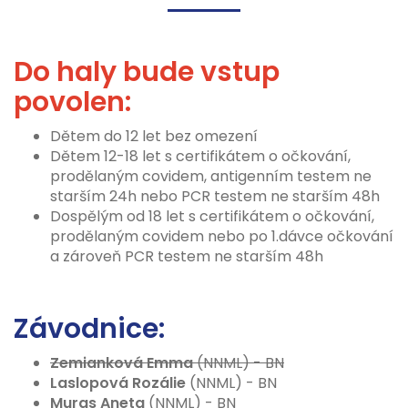
Do haly bude vstup
povolen:
Dětem do 12 let bez omezení
Dětem 12-18 let s certifikátem o očkování,
prodělaným covidem, antigenním testem ne
starším 24h nebo PCR testem ne starším 48h
Dospělým od 18 let s certifikátem o očkování,
prodělaným covidem nebo po 1.dávce očkování
a zároveň PCR testem ne starším 48h
Závodnice:
Zemianková Emma
(NNML) - BN
Laslopová Rozálie
(NNML) - BN
Muras Aneta
(NNML) - BN