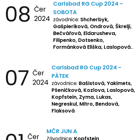
08
Carlsbad RG Cup 2024 -
Čer
SOBOTA
2024
závodnice:
Shcherbyk,
Gašpieriková, Ondrová, Škrelji,
Bečvářová, Eldarusheva,
Filipenko, Dotsenko,
Formánková Eliška, Laslopová
R., Matějková, Zemianková,
Repetska, Sochorová,
07
Carlsbad RG Cup 2024 -
Žbánková, Bašistová Beáta,
Čer
Yakimets, Pšeničková Vanesa,
PÁTEK
2024
Kozlova Nelly, Laslopová B.,
závodnice:
Bašistová, Yakimets,
Kopfstein, Lukas, Negreskul ,
Pšeničková, Kozlova, Laslopová,
Mitro, Bendová, Flaksová
Kopfstein, Zyma, Lukas,
Negreskul, Mitro, Bendová,
Flaksová
MČR JUN A
Čer
Závodnice:
Kopfstein