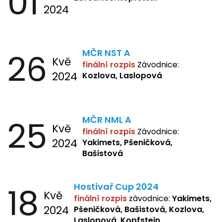
01
2024
26
MČR NST A
Kvě
finální rozpis
Závodnice:
2024
Kozlova, Laslopová
25
MČR NML A
Kvě
finální rozpis
Závodnice:
2024
Yakimets, Pšeničková,
Bašistová
18
Hostivař Cup 2024
Kvě
finální rozpis
závodnice:
Yakimets,
2024
Pšeničková, Bašistová, Kozlova,
Laslopová, Kopfstein