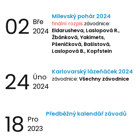
02
Milevský pohár 2024
Bře
finální rozpis
závodnice:
2024
Eldarusheva,
Laslopová R.,
Žbánková, Yakimets,
Pšeničková, Bašistová,
Laslopová B., Kopfstein
24
Karlovarský lázeňáček 2024
Úno
závodnice:
Všechny závodnice
2024
18
Předběžný kalendář závodů
Pro
2023