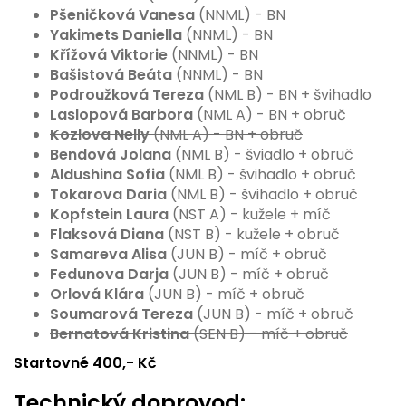
Pšeničková Vanesa
(NNML) - BN
Yakimets Daniella
(NNML) - BN
Křížová Viktorie
(NNML) - BN
Bašistová Beáta
(NNML) - BN
Podroužková Tereza
(NML B) - BN + švihadlo
Laslopová Barbora
(NML A) - BN + obruč
Kozlova Nelly
(NML A) - BN + obruč
Bendová Jolana
(NML B) - šviadlo + obruč
Aldushina Sofia
(NML B) - švihadlo + obruč
Tokarova Daria
(NML B) - švihadlo + obruč
Kopfstein Laura
(NST A) - kužele + míč
Flaksová Diana
(NST B) - kužele + obruč
Samareva Alisa
(JUN B) - míč + obruč
Fedunova Darja
(JUN B) - míč + obruč
Orlová Klára
(JUN B) - míč + obruč
Soumarová Tereza
(JUN B) - míč + obruč
Bernatová Kristina
(SEN B) - míč + obruč
Startovné 400,- Kč
Technický doprovod: