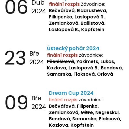
06
Dub
finální rozpis
Závodnice:
2024
Bečvářová, Eldarusheva,
Filkipenko, Laslopová R.,
Zemianková, Bašistová,
Laslopová B., Kopfstein
23
Ústecký pohár 2024
Bře
finální rozpis
závodnice:
2024
Pšeničková
, Yakimets, Lukas,
Kozlova, Laslopová B., Bendová,
Samarska,
Flaksová
, Orlová
09
Dream Cup 2024
Bře
finální rozpis
závodnice:
2024
Bečvářová, Filipenko,
Zemianková,
Mitro
, Negreskul,
Bendová, Samarska, Flaksová,
Kozlova, Kopfstein