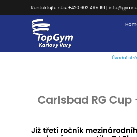
Kontaktujte nás: +420 602 495 191 | info@gymna
Hom
Úvodní str
Carlsbad RG Cup 
Již třetí ročník mezinárod