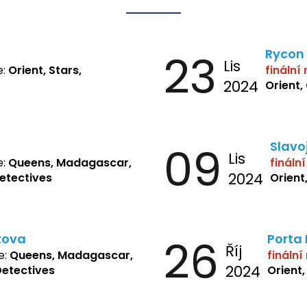
23
Rycon
Lis
e:
Orient, Stars,
finální
2024
Orient,
09
Slavo
Lis
e:
Queens, Madagascar,
fináln
2024
Detectives
Orient
tova
26
Porta
Říj
e:
Queens, Madagascar,
finální
2024
Detectives
Orient