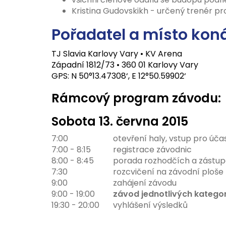
Kristina Gudovskikh - určený trenér p
Pořadatel a místo koná
TJ Slavia Karlovy Vary • KV Arena
Západní 1812/73 • 360 01 Karlovy Vary
GPS: N 50°13.47308‘, E 12°50.59902‘
Rámcový program závodu:
Sobota 13
. června 2015
7:00
otevření haly, vstup pro úča
7:00 - 8:15
registrace závodnic
8:00 - 8:45
porada rozhodčích a zástu
7:30
rozcvičení na závodní ploše 
9:00
zahájení závodu
9:00 - 19:00
závod jednotlivých kategor
19:30 - 20:00
vyhlášení výsledků