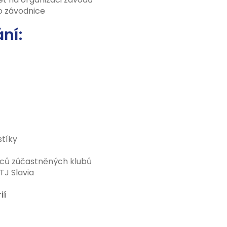
ro závodnice
ní:
stíky
pců zúčastněných klubů
TJ Slavia
ií