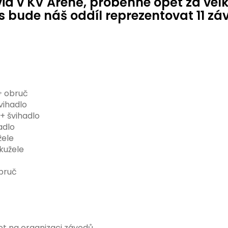
a v KV Areně, proběhne opět za velk
s bude náš oddíl reprezentovat 11 zá
+ obruč
vihadlo
+ švihadlo
adlo
žele
 kužele
č
obruč
et na organizaci závodů