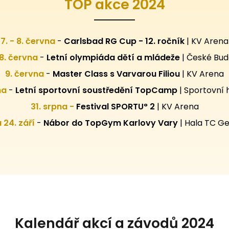
TOP akce 2024
7. - 8. června
-
Carlsbad RG Cup - 12. ročník
| KV Arena
28. června
-
Letní olympiáda dětí a mládeže
| České Bud
9. června
-
Master Class s Varvarou Filiou
| KV Arena
pna
-
Letní sportovní
soustředění TopCamp
| Sportovní 
31. srpna -
Festival SPORTU° 2
|
KV Arena
 a 24. září
-
Nábor do TopGym Karlovy Vary
|
Hala TC Ge
Kalendář akcí a závodů 2024