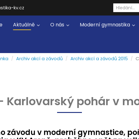
stika-kv.cz
e
Aktuálně
O nás
Moderní gymnastika
ánka
Archiv akcí a závodů
Archiv akcí a závodů 2015
C
- Karlovarský pohár v m
ního závodu v moderní gymnastice, 