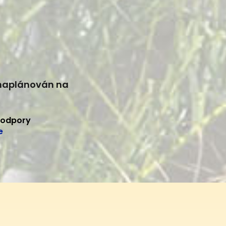
 naplánován na
podpory
e