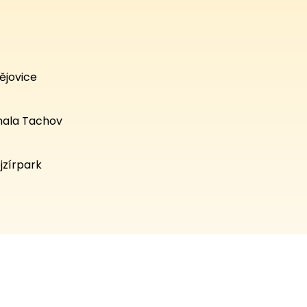
ějovice
hala Tachov
jzírpark