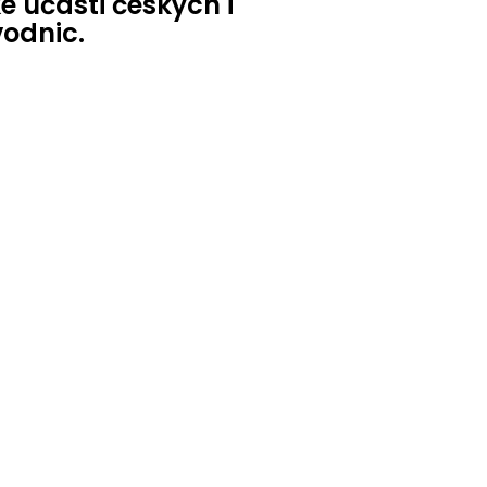
é účasti českých i
vodnic.