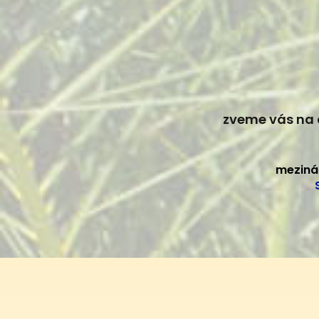
zveme vás na 
meziná