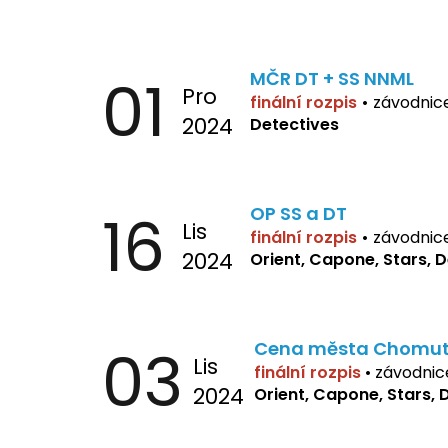
01
MČR DT + SS NNML
Pro
finální rozpis
•
závodnic
2024
Detectives
16
OP SS a DT
Lis
finální rozpis
•
závodnic
2024
Orient, Capone, Stars, 
03
Cena města Chomu
Lis
finální rozpis
•
závodnic
2024
Orient, Capone, Stars, 