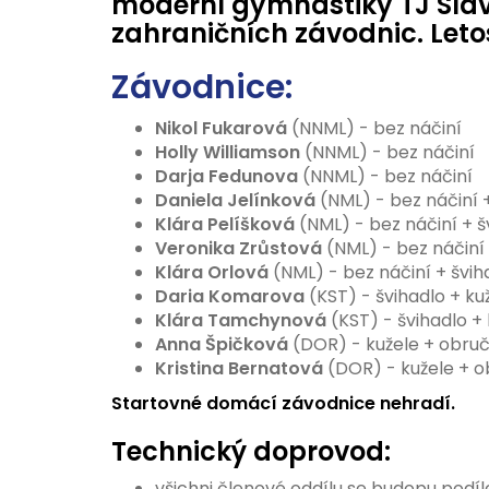
moderní gymnastiky TJ Slavi
zahraničních závodnic. Leto
Závodnice:
Nikol
Fukarová
(NNML) - bez náčiní
Holly Williamson
(NNML) - bez náčiní
Darja
Fedunova
(NNML) - bez náčiní
Daniela Jelínková
(NML) - bez náčiní 
Klára Pelíšková
(NML) - bez náčiní + š
Veronika Zrůstová
(NML) - bez náčiní 
Klára Orlová
(NML) - bez náčiní + švih
Daria Komarova
(KST) - švihadlo + ku
Klára Tamchynová
(KST) - švihadlo +
Anna Špičková
(DOR) - kužele + obru
Kristina Bernatová
(DOR) - kužele + 
Startovné domácí závodnice nehradí.
Technický doprovod:
všichni členové oddílu se budopu podíl