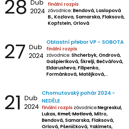
28
Dub
finální rozpis
2024
závodnice:
Bendová, Laslopová
B., Kozlova, Samarska, Flaksová,
Kopfstein, Orlová
27
Oblastní přebor VP - SOBOTA
Dub
finální rozpis
2024
závodnice:
Shcherbyk, Ondrová,
Gašpieriková, Škrelji, Bečvářová,
Eldarusheva, Filipenko,
Formánková, Matějková,
Dotsenko, Laslopová R.,
Zemianková, Žbánková,
21
Chomutovský pohár 2024 -
Sochorová, Repetska, Lukas,
Dub
Negreskul, Mitro
NEDĚLE
2024
finální rozpis
závodnice:
Negreskul,
Lukas,
Kmeť, Motlová
, Mitro,
Bendová, Samarska, Flaksová,
Orlová, Pšeničková, Yakimets,