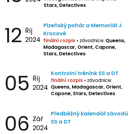
Stars, Detectives
12
Plzeňský pohár a Memoriál J.
Říj
Krocové
2024
finální rozpis
• závodnice:
Queens,
Madagascar, Orient, Capone,
Stars, Detectives
05
Kontrolní trénink SS a DT
Říj
finální rozpis
•
závodnice:
2024
Queens, Madagascar, Orient,
Capone, Stars, Detectives
06
Předběžný kalendář závodů
Zář
SS a DT
2024