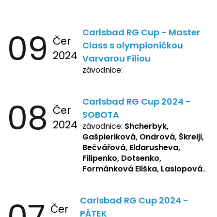
09
Carlsbad RG Cup - Master
Čer
Class s olympioničkou
2024
Varvarou Filiou
závodnice:
08
Carlsbad RG Cup 2024 -
Čer
SOBOTA
2024
závodnice:
Shcherbyk,
Gašpieriková, Ondrová, Škrelji,
Bečvářová, Eldarusheva,
Filipenko, Dotsenko,
Formánková Eliška, Laslopová
R., Matějková, Zemianková,
Repetska, Sochorová,
07
Carlsbad RG Cup 2024 -
Žbánková, Bašistová Beáta,
Čer
Yakimets, Pšeničková Vanesa,
PÁTEK