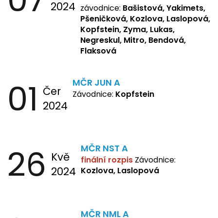
2024
Kozlova Nelly, Laslopová B.,
závodnice:
Bašistová, Yakimets,
Kopfstein, Lukas, Negreskul ,
Pšeničková, Kozlova, Laslopová,
Mitro, Bendová, Flaksová
Kopfstein, Zyma, Lukas,
Negreskul, Mitro, Bendová,
Flaksová
01
MČR JUN A
Čer
Závodnice:
Kopfstein
2024
26
MČR NST A
Kvě
finální rozpis
Závodnice:
2024
Kozlova, Laslopová
MČR NML A