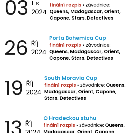
03
Lis
finální rozpis
•
závodnice:
2024
Queens, Madagascar, Orient,
Capone, Stars, Detectives
26
Porta Bohemica Cup
Říj
finální rozpis
•
závodnice:
2024
Queens, Madagascar, Orient,
Capone
, Stars, Detectives
19
South Moravia Cup
Říj
finální rozpis
•
závodnice:
Queens,
2024
Madagascar, Orient, Capone,
Stars, Detectives
13
O Hradeckou stuhu
Říj
finální rozpis
•
závodnice:
Queens,
2024
Madagascar, Orient, Capone,