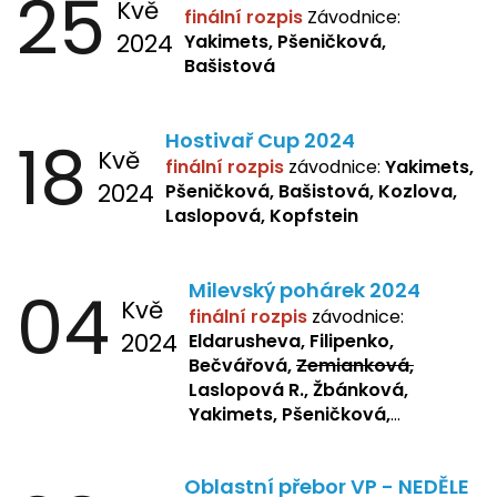
25
Kvě
finální rozpis
Závodnice:
2024
Yakimets, Pšeničková,
Bašistová
18
Hostivař Cup 2024
Kvě
finální rozpis
závodnice:
Yakimets,
2024
Pšeničková, Bašistová, Kozlova,
Laslopová, Kopfstein
04
Milevský pohárek 2024
Kvě
finální rozpis
závodnice:
2024
Eldarusheva, Filipenko,
Bečvářová,
Zemianková,
Laslopová R., Žbánková,
Yakimets, Pšeničková,
Bašistová, Bendová,
Laslopová
B., Kopfstein
Oblastní přebor VP - NEDĚLE