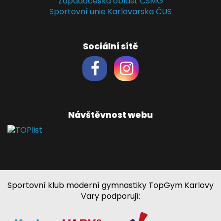
Západočeská oblast ČSMG
Sportovní unie Karlovarska ČUS
Sociální sítě
Návštěvnost webu
Sportovní klub moderní gymnastiky TopGym Karlovy
Vary podporují: