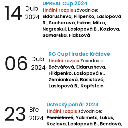
14
UPREAL Cup 2024
Dub
finální rozpis
závodnice:
2024
Eldarusheva, Filipenko, Laslopová
R., Sochorová,
Lukas
, Mitro,
Negreskul, Laslopová B., Kozlova,
Samarska
, Flaksová
06
RG Cup Hradec Králové
Dub
finální rozpis
Závodnice:
2024
Bečvářová, Eldarusheva,
Filkipenko, Laslopová R.,
Zemianková, Bašistová,
Laslopová B., Kopfstein
23
Ústecký pohár 2024
Bře
finální rozpis
závodnice:
2024
Pšeničková
, Yakimets, Lukas,
Kozlova, Laslopová B., Bendová,