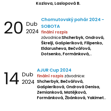
Kozlova, Laslopová B.
20
Chomutovský pohár 2024 -
Dub
SOBOTA
2024
finální rozpis
závodnice:
Shcherbyk, Ondrová,
Škrelji, Gašpieriková, Filipenko,
Eldarusheva, Bečvářová,
Dotsenko, Formánková,
Matějková, Zemianková,
Laslopová R., Repetska,
14
AJUR Cup 2024
Žbánková, Sochorová
Dub
finální rozpis
závodnice:
2024
Shcherbyk,
Bečvářová,
Gašpieriková, Ondrová Denisa,
Zemianková, Matějková,
Formánková, Žbánková, Yakimets,
Pšeničková, Bašistová, Bendová,
Kopfstein,
Orlová