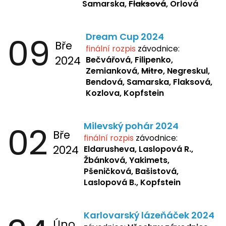
Samarska,
Flaksová
, Orlová
09
Dream Cup 2024
Bře
finální rozpis
závodnice:
2024
Bečvářová, Filipenko,
Zemianková,
Mitro
, Negreskul,
Bendová, Samarska, Flaksová,
Kozlova, Kopfstein
02
Milevský pohár 2024
Bře
finální rozpis
závodnice:
2024
Eldarusheva,
Laslopová R.,
Žbánková, Yakimets,
Pšeničková, Bašistová,
Laslopová B., Kopfstein
Karlovarský lázeňáček 2024
Úno