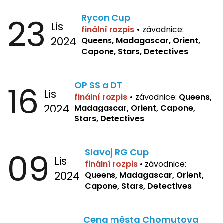
23
Rycon Cup
Lis
finální rozpis
•
závodnice:
2024
Queens, Madagascar, Orient,
Capone, Stars, Detectives
16
OP SS a DT
Lis
finální rozpis
•
závodnice:
Queens,
2024
Madagascar, Orient, Capone,
Stars, Detectives
09
Slavoj RG Cup
Lis
finální rozpis
•
závodnice:
2024
Queens, Madagascar, Orient,
Capone, Stars, Detectives
Cena města Chomutova