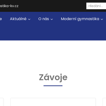
stika-kv.cz
e
Aktuálně
O nás
Moderní gymnastika
Závoje