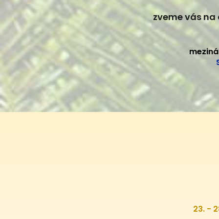
zveme vás na 
meziná
23. - 