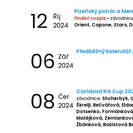
12
Plzeňský pohár a Mem
Říj
finální rozpis
• závodnic
2024
Orient, Capone, Stars, 
06
Předběžný kalendář 
Zář
2024
08
Carlsbad RG Cup 20
Čer
závodnice:
Shcherbyk, 
2024
Škrelji, Bečvářová, Elda
Dotsenko, Formánková E
Matějková, Zemianková
Žbánková, Bašistová B
Pšeničková Vanesa, Koz