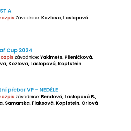
ST A
 rozpis
Závodnice:
Kozlova, Laslopová
ař Cup 2024
 rozpis
závodnice:
Yakimets, Pšeničková,
vá, Kozlova, Laslopová, Kopfstein
ní přebor VP - NEDĚLE
 rozpis
závodnice:
Bendová, Laslopová B.,
a, Samarska, Flaksová, Kopfstein, Orlová