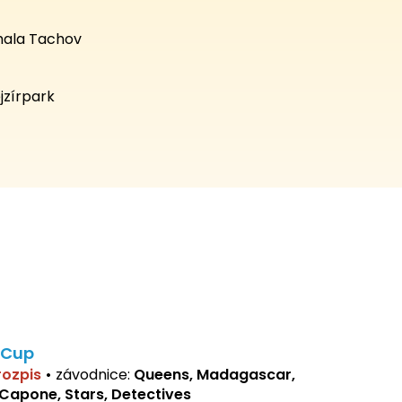
hala Tachov
jzírpark
 Cup
 rozpis
•
závodnice:
Queens, Madagascar,
 Capone, Stars, Detectives