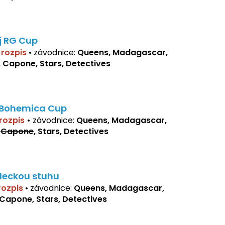
j RG Cup
í rozpis
•
závodnice:
Queens, Madagascar,
, Capone, Stars, Detectives
 Bohemica Cup
 rozpis
•
závodnice:
Queens, Madagascar,
,
Capone
, Stars, Detectives
deckou stuhu
 rozpis
•
závodnice:
Queens, Madagascar,
 Capone, Stars, Detectives