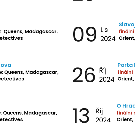
09
Slavo
Lis
e:
Queens, Madagascar,
fináln
2024
Detectives
Orient
tova
26
Porta
Říj
e:
Queens, Madagascar,
finální
2024
Detectives
Orient
13
O Hra
Říj
e:
Queens, Madagascar,
finální
2024
Detectives
Orient,