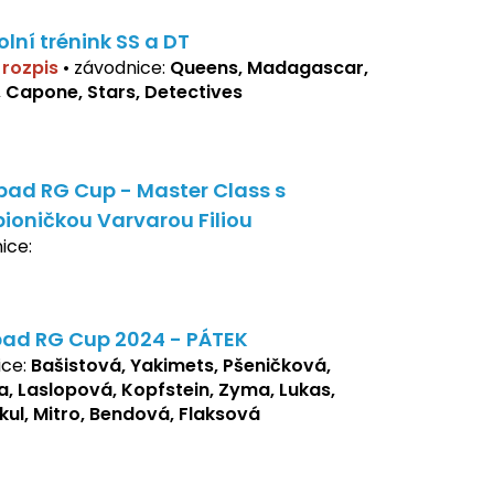
olní trénink SS a DT
í rozpis
•
závodnice:
Queens, Madagascar,
, Capone, Stars, Detectives
bad RG Cup - Master Class s
ioničkou Varvarou Filiou
ice:
bad RG Cup 2024 - PÁTEK
ice:
Bašistová, Yakimets, Pšeničková,
a, Laslopová, Kopfstein, Zyma, Lukas,
ul, Mitro, Bendová, Flaksová