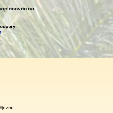
 naplánován na
podpory
e
ějovice