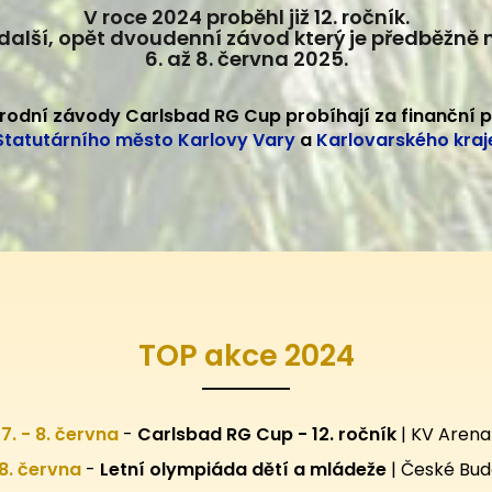
V roce 2024 proběhl již 12. ročník.
další, opět dvoudenní závod který je předběžně
6. až 8. června 2025.
rodní závody Carlsbad RG Cup probíhají za finanční 
Statutárního město Karlovy Vary
a
Karlovarského kraj
TOP akce 2024
7. - 8. června
-
Carlsbad RG Cup - 12. ročník
| KV Arena
28. června
-
Letní olympiáda dětí a mládeže
| České Bud