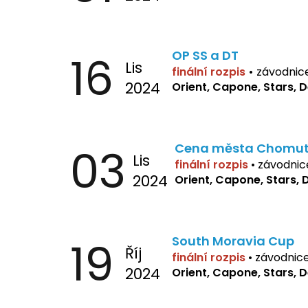
16
OP SS a DT
Lis
finální rozpis
•
závodnic
2024
Orient, Capone, Stars, 
03
Cena města Chomu
Lis
finální rozpis
•
závodnic
2024
Orient, Capone, Stars, 
19
South Moravia Cup
Říj
finální rozpis
•
závodnic
2024
Orient, Capone, Stars, 