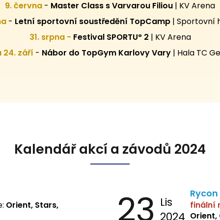
9. června
-
Master Class s Varvarou Filiou
| KV Arena
pna
-
Letní sportovní
soustředění TopCamp
| Sportovní 
31. srpna -
Festival SPORTU° 2
|
KV Arena
 a 24. září
-
Nábor do TopGym Karlovy Vary
|
Hala TC Ge
Kalendář akcí a závodů 2024
23
Rycon
Lis
e:
Orient, Stars,
finální
2024
Orient,