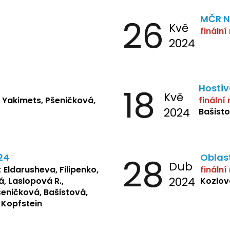
skul , Mitro, Bendová,
26
MČR N
Kvě
finální
2024
18
Hostiv
Kvě
:
Yakimets, Pšeničková,
finální
2024
Bašisto
24
28
Oblast
Dub
:
Eldarusheva, Filipenko,
finální
2024
á,
Laslopová R.,
Kozlov
eničková, Bašistová,
 Kopfstein