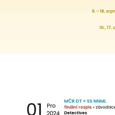
9. - 18. sr
10., 17.
01
MČR DT + SS NNML
Pro
finální rozpis
•
závodnic
2024
Detectives