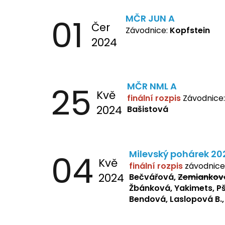
Kopfstein, Lukas, Negre
01
MČR JUN A
Flaksová
Čer
Závodnice:
Kopfstein
2024
25
MČR NML A
Kvě
finální rozpis
Závodnice
2024
Bašistová
04
Milevský pohárek 20
Kvě
finální rozpis
závodnice
2024
Bečvářová,
Zemiankov
Žbánková, Yakimets, Pš
Bendová,
Laslopová B.,