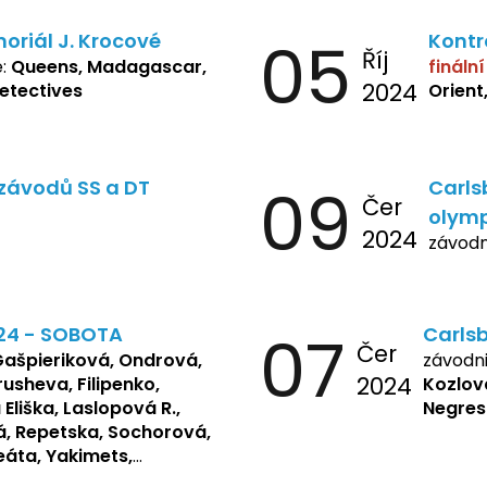
oriál J. Krocové
05
Kontr
Říj
e:
Queens, Madagascar,
fináln
2024
Detectives
Orient
závodů SS a DT
09
Carls
Čer
olymp
2024
závodn
24 - SOBOTA
07
Carls
Čer
Gašpieriková, Ondrová,
závodn
2024
rusheva, Filipenko,
Kozlov
liška, Laslopová R.,
Negresk
, Repetska, Sochorová,
eáta, Yakimets,
lova Nelly, Laslopová B.,