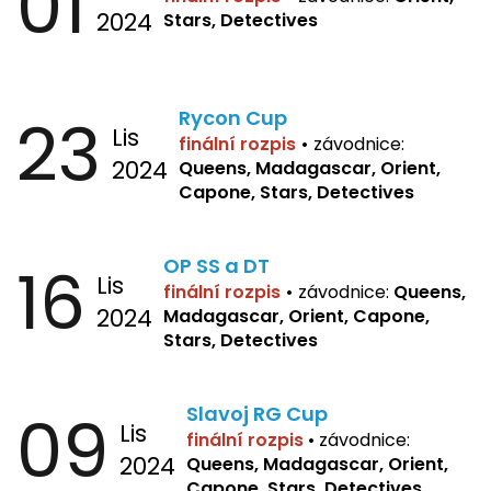
01
2024
Stars, Detectives
23
Rycon Cup
Lis
finální rozpis
•
závodnice:
2024
Queens, Madagascar, Orient,
Capone, Stars, Detectives
16
OP SS a DT
Lis
finální rozpis
•
závodnice:
Queens,
2024
Madagascar, Orient, Capone,
Stars, Detectives
09
Slavoj RG Cup
Lis
finální rozpis
•
závodnice:
2024
Queens, Madagascar, Orient,
Capone, Stars, Detectives