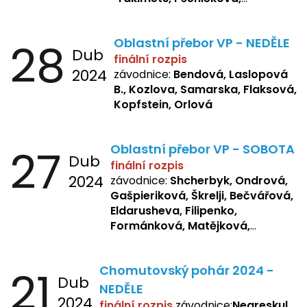
Bašistová, Bendová,
Laslopová
B., Kopfstein
28
Oblastní přebor VP - NEDĚLE
Dub
finální rozpis
2024
závodnice:
Bendová, Laslopová
B., Kozlova, Samarska, Flaksová,
Kopfstein, Orlová
27
Oblastní přebor VP - SOBOTA
Dub
finální rozpis
2024
závodnice:
Shcherbyk, Ondrová,
Gašpieriková, Škrelji, Bečvářová,
Eldarusheva, Filipenko,
Formánková, Matějková,
Dotsenko, Laslopová R.,
Zemianková, Žbánková,
21
Chomutovský pohár 2024 -
Sochorová, Repetska, Lukas,
Dub
Negreskul, Mitro
NEDĚLE
2024
finální rozpis
závodnice:
Negreskul,