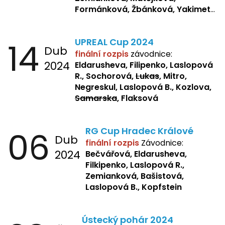
Formánková, Žbánková, Yakimets,
Pšeničková, Bašistová, Bendová,
Kopfstein,
Orlová
14
UPREAL Cup 2024
Dub
finální rozpis
závodnice:
2024
Eldarusheva, Filipenko, Laslopová
R., Sochorová,
Lukas
, Mitro,
Negreskul, Laslopová B., Kozlova,
Samarska
, Flaksová
06
RG Cup Hradec Králové
Dub
finální rozpis
Závodnice:
2024
Bečvářová, Eldarusheva,
Filkipenko, Laslopová R.,
Zemianková, Bašistová,
Laslopová B., Kopfstein
Ústecký pohár 2024