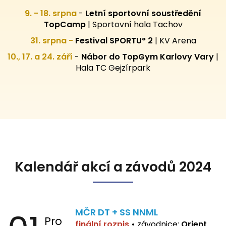
9. - 18. srpna
-
Letní sportovní
soustředění
TopCamp
| Sportovní hala Tachov
31. srpna -
Festival SPORTU° 2
|
KV Arena
10., 17. a 24. září
-
Nábor do TopGym Karlovy Vary
|
Hala TC Gejzírpark
Kalendář akcí a závodů 2024
MČR DT + SS NNML
Pro
finální rozpis
•
závodnice:
Orient,