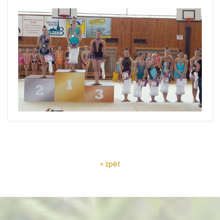
« zpět