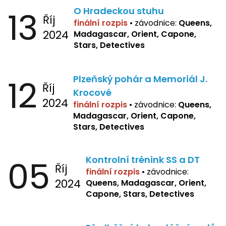
13
O Hradeckou stuhu
Říj
finální rozpis
•
závodnice:
Queens,
2024
Madagascar, Orient, Capone,
Stars, Detectives
12
Plzeňský pohár a Memoriál J.
Říj
Krocové
2024
finální rozpis
• závodnice:
Queens,
Madagascar, Orient, Capone,
Stars, Detectives
05
Kontrolní trénink SS a DT
Říj
finální rozpis
•
závodnice:
2024
Queens, Madagascar, Orient,
Capone, Stars, Detectives