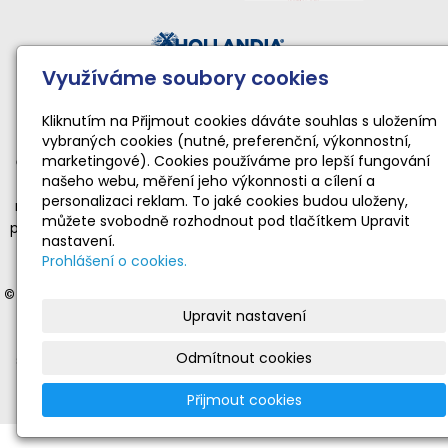
Využíváme soubory cookies
Činnost sportovního klubu moderní gymnastiky podporují:
Národní sportovní agentura • Karlovarský kraj • Statutární
Kliknutím na Přijmout cookies dáváte souhlas s uložením
vybraných cookies (nutné, preferenční, výkonnostní,
město Karlovy Vary
marketingové). Cookies používáme pro lepší fungování
Činnost TopGym Karlovy Vary pro rok 2026 byla podpořena
našeho webu, měření jeho výkonnosti a cílení a
dotací Národní sportovní agentury ve výši 169 100 Kč
personalizaci reklam. To jaké cookies budou uloženy,
na zabezpečení sportovní, tělovýchovné a organizační funkce
můžete svobodně rozhodnout pod tlačítkem Upravit
příjemce dotace realizující sportovní aktivity dětí a mládeže ve
nastavení.
věku od 4 do 19 let v souladu s platnými a registrovanými
Prohlášení o cookies.
stanovami.
© 2012-2025 Moderní gymnastika Karlovy Vary
- veškerá práva
Upravit nastavení
vyhrazena | © Web vytvořil:
Gitech
|
mail
|
adm
|
mapa webu
Stránky
www.gymnastika-kv.cz
jsou oficiální prezentací
Odmítnout cookies
sportovního klubu moderní gymnastiky TopGym Karlovy Vary.
Nevyžádané nebo nevhodné příspěvky budou vymazány.
Přijmout cookies