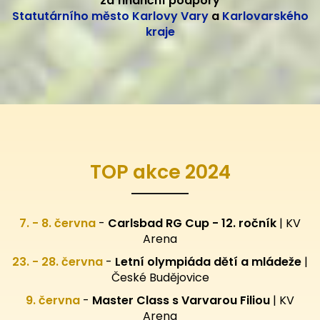
za finanční podpory
Statutárního město Karlovy Vary
a
Karlovarského
kraje
TOP akce 2024
7. - 8. června
-
Carlsbad RG Cup - 12. ročník
| KV
Arena
23. - 28. června
-
Letní olympiáda dětí a mládeže
|
České Budějovice
9. června
-
Master Class s Varvarou Filiou
| KV
Arena