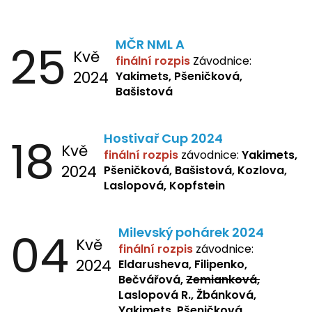
25
MČR NML A
Kvě
finální rozpis
Závodnice:
2024
Yakimets, Pšeničková,
Bašistová
18
Hostivař Cup 2024
Kvě
finální rozpis
závodnice:
Yakimets,
2024
Pšeničková, Bašistová, Kozlova,
Laslopová, Kopfstein
04
Milevský pohárek 2024
Kvě
finální rozpis
závodnice:
2024
Eldarusheva, Filipenko,
Bečvářová,
Zemianková,
Laslopová R., Žbánková,
Yakimets, Pšeničková,