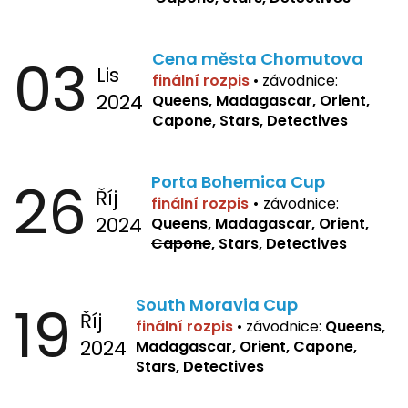
03
Cena města Chomutova
Lis
finální rozpis
•
závodnice:
2024
Queens, Madagascar, Orient,
Capone, Stars, Detectives
26
Porta Bohemica Cup
Říj
finální rozpis
•
závodnice:
2024
Queens, Madagascar, Orient,
Capone
, Stars, Detectives
19
South Moravia Cup
Říj
finální rozpis
•
závodnice:
Queens,
2024
Madagascar, Orient, Capone,
Stars, Detectives