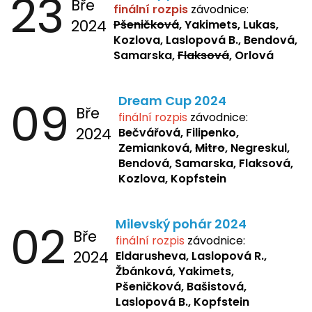
23
Bře
finální rozpis
závodnice:
2024
Pšeničková
, Yakimets, Lukas,
Kozlova, Laslopová B., Bendová,
Samarska,
Flaksová
, Orlová
09
Dream Cup 2024
Bře
finální rozpis
závodnice:
2024
Bečvářová, Filipenko,
Zemianková,
Mitro
, Negreskul,
Bendová, Samarska, Flaksová,
Kozlova, Kopfstein
02
Milevský pohár 2024
Bře
finální rozpis
závodnice:
2024
Eldarusheva,
Laslopová R.,
Žbánková, Yakimets,
Pšeničková, Bašistová,
Laslopová B., Kopfstein