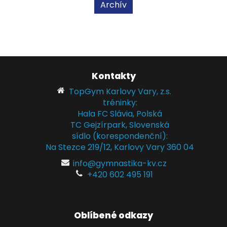
Archív
Kontakty
TopGym Karlovy Vary, z.s.
tréninky:
Hala FC Slávia, Polská
TC Gejzírpark, Slovenská
sídlo (korespondenční):
Na Stezce 219/12, Karlovy Vary 360 04
info@gymnastika-kv.cz
+420 602 495 191
Oblíbené odkazy