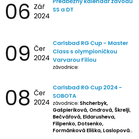
06
Předběžný kalendář závodů
Zář
SS a DT
2024
09
Carlsbad RG Cup - Master
Čer
Class s olympioničkou
2024
Varvarou Filiou
závodnice:
08
Carlsbad RG Cup 2024 -
Čer
SOBOTA
2024
závodnice:
Shcherbyk,
Gašpieriková, Ondrová, Škrelji,
Bečvářová, Eldarusheva,
Filipenko, Dotsenko,
Formánková Eliška, Laslopová
R., Matějková, Zemianková,