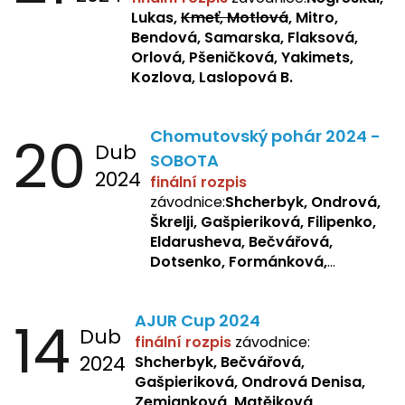
Lukas,
Kmeť, Motlová
, Mitro,
Bendová, Samarska, Flaksová,
Orlová, Pšeničková, Yakimets,
Kozlova, Laslopová B.
20
Chomutovský pohár 2024 -
Dub
SOBOTA
2024
finální rozpis
závodnice:
Shcherbyk, Ondrová,
Škrelji, Gašpieriková, Filipenko,
Eldarusheva, Bečvářová,
Dotsenko, Formánková,
Matějková, Zemianková,
Laslopová R., Repetska,
14
AJUR Cup 2024
Žbánková, Sochorová
Dub
finální rozpis
závodnice:
2024
Shcherbyk,
Bečvářová,
Gašpieriková, Ondrová Denisa,
Zemianková, Matějková,