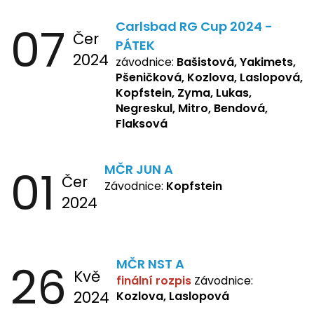
Repetska, Sochorová,
07
Carlsbad RG Cup 2024 -
Žbánková, Bašistová Beáta,
Čer
Yakimets, Pšeničková Vanesa,
PÁTEK
2024
Kozlova Nelly, Laslopová B.,
závodnice:
Bašistová, Yakimets,
Kopfstein, Lukas, Negreskul ,
Pšeničková, Kozlova, Laslopová,
Mitro, Bendová, Flaksová
Kopfstein, Zyma, Lukas,
Negreskul, Mitro, Bendová,
Flaksová
01
MČR JUN A
Čer
Závodnice:
Kopfstein
2024
26
MČR NST A
Kvě
finální rozpis
Závodnice:
2024
Kozlova, Laslopová