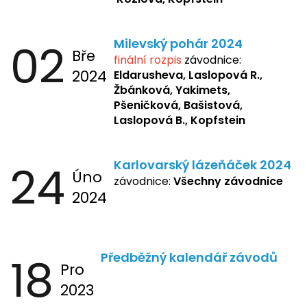
02
Milevský pohár 2024
Bře
finální rozpis
závodnice:
2024
Eldarusheva,
Laslopová R.,
Žbánková, Yakimets,
Pšeničková, Bašistová,
Laslopová B., Kopfstein
24
Karlovarský lázeňáček 2024
Úno
závodnice:
Všechny závodnice
2024
18
Předběžný kalendář závodů
Pro
2023