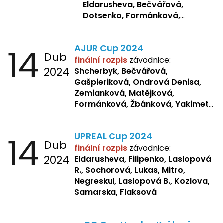
Eldarusheva, Bečvářová,
Dotsenko, Formánková,
Matějková, Zemianková,
Laslopová R., Repetska,
14
AJUR Cup 2024
Žbánková, Sochorová
Dub
finální rozpis
závodnice:
2024
Shcherbyk,
Bečvářová,
Gašpieriková, Ondrová Denisa,
Zemianková, Matějková,
Formánková, Žbánková, Yakimets,
Pšeničková, Bašistová, Bendová,
Kopfstein,
Orlová
14
UPREAL Cup 2024
Dub
finální rozpis
závodnice:
2024
Eldarusheva, Filipenko, Laslopová
R., Sochorová,
Lukas
, Mitro,
Negreskul, Laslopová B., Kozlova,
Samarska
, Flaksová