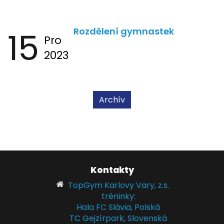
15
Rozdělení gymnastek
Pro
2023
Archív
Kontakty
TopGym Karlovy Vary, z.s.
tréninky:
Hala FC Slávia, Polská
TC Gejzírpark, Slovenská