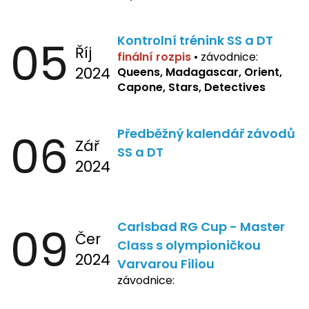
05
Kontrolní trénink SS a DT
Říj
finální rozpis
•
závodnice:
2024
Queens, Madagascar, Orient,
Capone, Stars, Detectives
06
Předběžný kalendář závodů
Zář
SS a DT
2024
09
Carlsbad RG Cup - Master
Čer
Class s olympioničkou
2024
Varvarou Filiou
závodnice: