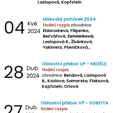
Laslopová, Kopfstein
04
Milevský pohárek 2024
Kvě
finální rozpis
závodnice:
2024
Eldarusheva, Filipenko,
Bečvářová,
Zemianková,
Laslopová R., Žbánková,
Yakimets, Pšeničková,
Bašistová, Bendová,
Laslopová
B., Kopfstein
28
Oblastní přebor VP - NEDĚLE
Dub
finální rozpis
2024
závodnice:
Bendová, Laslopová
B., Kozlova, Samarska, Flaksová,
Kopfstein, Orlová
27
Oblastní přebor VP - SOBOTA
Dub
finální rozpis