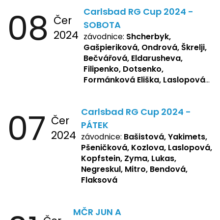
08
Carlsbad RG Cup 2024 -
Čer
SOBOTA
2024
závodnice:
Shcherbyk,
Gašpieriková, Ondrová, Škrelji,
Bečvářová, Eldarusheva,
Filipenko, Dotsenko,
Formánková Eliška, Laslopová
R., Matějková, Zemianková,
Repetska, Sochorová,
07
Carlsbad RG Cup 2024 -
Žbánková, Bašistová Beáta,
Čer
Yakimets, Pšeničková Vanesa,
PÁTEK
2024
Kozlova Nelly, Laslopová B.,
závodnice:
Bašistová, Yakimets,
Kopfstein, Lukas, Negreskul ,
Pšeničková, Kozlova, Laslopová,
Mitro, Bendová, Flaksová
Kopfstein, Zyma, Lukas,
Negreskul, Mitro, Bendová,
Flaksová
MČR JUN A