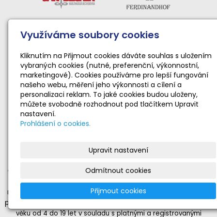
Využíváme soubory cookies
Kliknutím na Přijmout cookies dáváte souhlas s uložením
vybraných cookies (nutné, preferenční, výkonnostní,
marketingové). Cookies používáme pro lepší fungování
našeho webu, měření jeho výkonnosti a cílení a
personalizaci reklam. To jaké cookies budou uloženy,
můžete svobodně rozhodnout pod tlačítkem Upravit
nastavení.
Prohlášení o cookies.
Činnost sportovního klubu moderní gymnastiky podporují:
Národní sportovní agentura • Karlovarský kraj • Statutární
Upravit nastavení
město Karlovy Vary
Odmítnout cookies
Činnost TopGym Karlovy Vary pro rok 2026 byla podpořena
dotací Národní sportovní agentury ve výši 169 100 Kč
Přijmout cookies
na zabezpečení sportovní, tělovýchovné a organizační funkce
příjemce dotace realizující sportovní aktivity dětí a mládeže ve
věku od 4 do 19 let v souladu s platnými a registrovanými