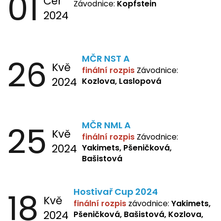
01
Čer
Závodnice:
Kopfstein
2024
26
MČR NST A
Kvě
finální rozpis
Závodnice:
2024
Kozlova, Laslopová
25
MČR NML A
Kvě
finální rozpis
Závodnice:
2024
Yakimets, Pšeničková,
Bašistová
18
Hostivař Cup 2024
Kvě
finální rozpis
závodnice:
Yakimets,
2024
Pšeničková, Bašistová, Kozlova,