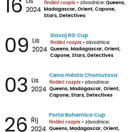
16
Lis
finální rozpis
•
závodnice:
Queens,
2024
Madagascar, Orient, Capone,
Stars, Detectives
09
Slavoj RG Cup
Lis
finální rozpis
•
závodnice:
2024
Queens, Madagascar, Orient,
Capone, Stars, Detectives
03
Cena města Chomutova
Lis
finální rozpis
•
závodnice:
2024
Queens, Madagascar, Orient,
Capone, Stars, Detectives
26
Porta Bohemica Cup
Říj
finální rozpis
•
závodnice:
2024
Queens, Madagascar, Orient,