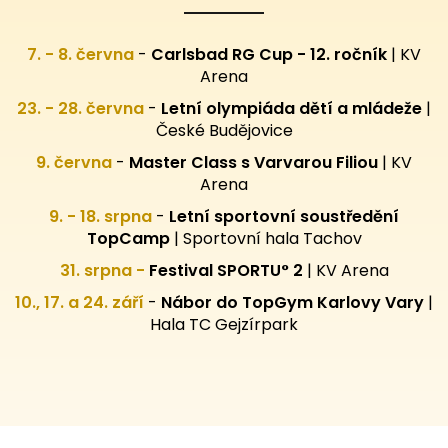
7. - 8. června
-
Carlsbad RG Cup - 12. ročník
| KV
Arena
23. - 28. června
-
Letní olympiáda dětí a mládeže
|
České Budějovice
9. června
-
Master Class s Varvarou Filiou
| KV
Arena
9. - 18. srpna
-
Letní sportovní
soustředění
TopCamp
| Sportovní hala Tachov
31. srpna -
Festival SPORTU° 2
|
KV Arena
10., 17. a 24. září
-
Nábor do TopGym Karlovy Vary
|
Hala TC Gejzírpark