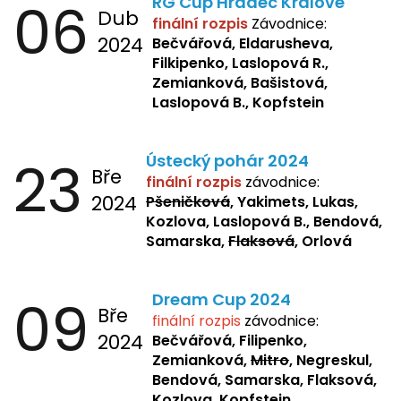
06
RG Cup Hradec Králové
Dub
finální rozpis
Závodnice:
2024
Bečvářová, Eldarusheva,
Filkipenko, Laslopová R.,
Zemianková, Bašistová,
Laslopová B., Kopfstein
23
Ústecký pohár 2024
Bře
finální rozpis
závodnice:
2024
Pšeničková
, Yakimets, Lukas,
Kozlova, Laslopová B., Bendová,
Samarska,
Flaksová
, Orlová
09
Dream Cup 2024
Bře
finální rozpis
závodnice:
2024
Bečvářová, Filipenko,
Zemianková,
Mitro
, Negreskul,
Bendová, Samarska, Flaksová,
Kozlova, Kopfstein