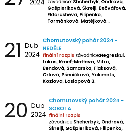
2024
závodnice:
Shcherbyk, Ondrová,
Gašpieriková, Škrelji, Bečvářová,
Eldarusheva, Filipenko,
Formánková, Matějková,
Dotsenko, Laslopová R.,
Zemianková, Žbánková,
21
Chomutovský pohár 2024 -
Sochorová, Repetska, Lukas,
Dub
Negreskul, Mitro
NEDĚLE
2024
finální rozpis
závodnice:
Negreskul,
Lukas,
Kmeť, Motlová
, Mitro,
Bendová, Samarska, Flaksová,
Orlová, Pšeničková, Yakimets,
Kozlova, Laslopová B.
20
Chomutovský pohár 2024 -
Dub
SOBOTA
2024
finální rozpis
závodnice:
Shcherbyk, Ondrová,
Škrelji, Gašpieriková, Filipenko,