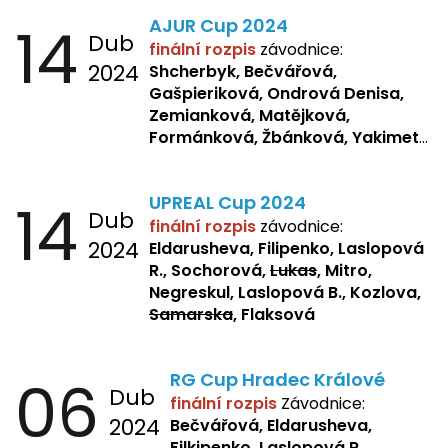
Laslopová R., Repetska,
14
AJUR Cup 2024
Žbánková, Sochorová
Dub
finální rozpis
závodnice:
2024
Shcherbyk,
Bečvářová,
Gašpieriková, Ondrová Denisa,
Zemianková, Matějková,
Formánková, Žbánková, Yakimets,
Pšeničková, Bašistová, Bendová,
Kopfstein,
Orlová
14
UPREAL Cup 2024
Dub
finální rozpis
závodnice:
2024
Eldarusheva, Filipenko, Laslopová
R., Sochorová,
Lukas
, Mitro,
Negreskul, Laslopová B., Kozlova,
Samarska
, Flaksová
06
RG Cup Hradec Králové
Dub
finální rozpis
Závodnice:
2024
Bečvářová, Eldarusheva,
Filkipenko, Laslopová R.,