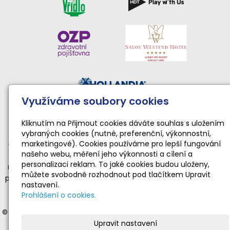
Využíváme soubory cookies
Činnost sportovního klubu moderní gymnastiky podporují:
Národní sportovní agentura • Karlovarský kraj • Statutární
Kliknutím na Přijmout cookies dáváte souhlas s uložením
vybraných cookies (nutné, preferenční, výkonnostní,
město Karlovy Vary
marketingové). Cookies používáme pro lepší fungování
Činnost TopGym Karlovy Vary pro rok 2026 byla podpořena
našeho webu, měření jeho výkonnosti a cílení a
dotací Národní sportovní agentury ve výši 169 100 Kč
personalizaci reklam. To jaké cookies budou uloženy,
na zabezpečení sportovní, tělovýchovné a organizační funkce
můžete svobodně rozhodnout pod tlačítkem Upravit
příjemce dotace realizující sportovní aktivity dětí a mládeže ve
nastavení.
věku od 4 do 19 let v souladu s platnými a registrovanými
Prohlášení o cookies.
stanovami.
© 2012-2025 Moderní gymnastika Karlovy Vary
- veškerá práva
Upravit nastavení
vyhrazena | © Web vytvořil:
Gitech
|
mail
|
adm
|
mapa webu