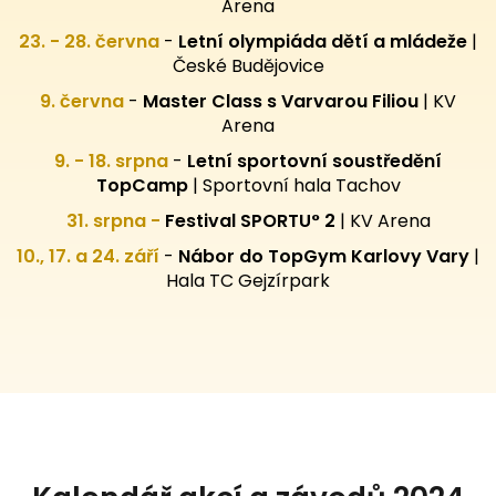
Arena
23. - 28. června
-
Letní olympiáda dětí a mládeže
|
České Budějovice
9. června
-
Master Class s Varvarou Filiou
| KV
Arena
9. - 18. srpna
-
Letní sportovní
soustředění
TopCamp
| Sportovní hala Tachov
31. srpna -
Festival SPORTU° 2
|
KV Arena
10., 17. a 24. září
-
Nábor do TopGym Karlovy Vary
|
Hala TC Gejzírpark