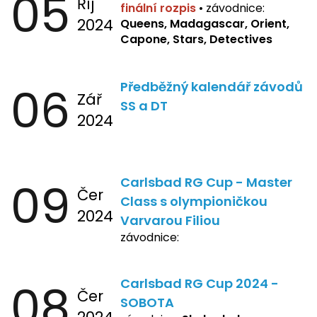
05
Říj
finální rozpis
•
závodnice:
2024
Queens, Madagascar, Orient,
Capone, Stars, Detectives
06
Předběžný kalendář závodů
Zář
SS a DT
2024
09
Carlsbad RG Cup - Master
Čer
Class s olympioničkou
2024
Varvarou Filiou
závodnice:
08
Carlsbad RG Cup 2024 -
Čer
SOBOTA