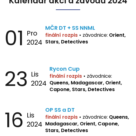
Kalendář akcí a závodů 2024
01
MČR DT + SS NNML
Pro
finální rozpis
•
závodnice:
Orient,
2024
Stars, Detectives
23
Rycon Cup
Lis
finální rozpis
•
závodnice:
2024
Queens, Madagascar, Orient,
Capone, Stars, Detectives
16
OP SS a DT
Lis
finální rozpis
•
závodnice:
Queens,
2024
Madagascar, Orient, Capone,
Stars, Detectives