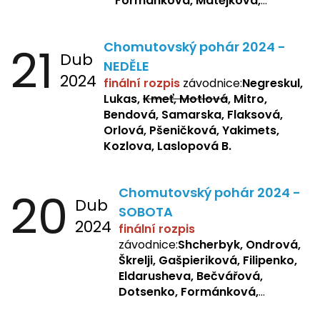
Formánková, Matějková,
Dotsenko, Laslopová R.,
Zemianková, Žbánková,
21
Chomutovský pohár 2024 -
Sochorová, Repetska, Lukas,
Dub
Negreskul, Mitro
NEDĚLE
2024
finální rozpis
závodnice:
Negreskul,
Lukas,
Kmeť, Motlová
, Mitro,
Bendová, Samarska, Flaksová,
Orlová, Pšeničková, Yakimets,
Kozlova, Laslopová B.
20
Chomutovský pohár 2024 -
Dub
SOBOTA
2024
finální rozpis
závodnice:
Shcherbyk, Ondrová,
Škrelji, Gašpieriková, Filipenko,
Eldarusheva, Bečvářová,
Dotsenko, Formánková,
Matějková, Zemianková,