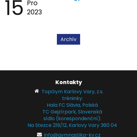
15
Pro
2023
Archív
Kontakty
TopGym Karlovy Vary, z.s.
tréninky:
Hala FC Slávia, Polská
TC Gejzírpark, Slovenská
sídlo (korespondenční):
Na Stezce 219/12, Karlovy Vary 360 04
info@gymnastika-kv.cz