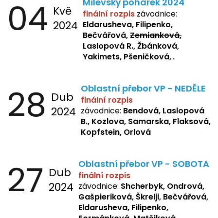
04
Milevský pohárek 2024
Kvě
finální rozpis
závodnice:
2024
Eldarusheva, Filipenko,
Bečvářová,
Zemianková,
Laslopová R., Žbánková,
Yakimets, Pšeničková,
Bašistová, Bendová,
Laslopová
B., Kopfstein
28
Oblastní přebor VP - NEDĚLE
Dub
finální rozpis
2024
závodnice:
Bendová, Laslopová
B., Kozlova, Samarska, Flaksová,
Kopfstein, Orlová
27
Oblastní přebor VP - SOBOTA
Dub
finální rozpis
2024
závodnice:
Shcherbyk, Ondrová,
Gašpieriková, Škrelji, Bečvářová,
Eldarusheva, Filipenko,