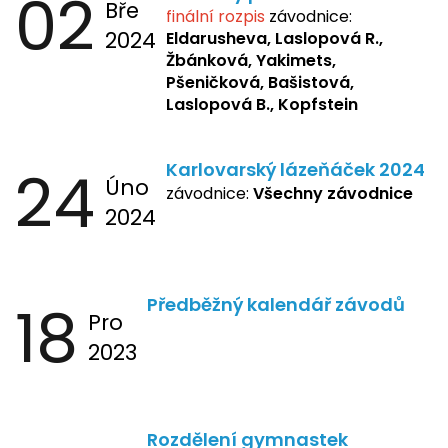
02
Bře
finální rozpis
závodnice:
2024
Eldarusheva,
Laslopová R.,
Žbánková, Yakimets,
Pšeničková, Bašistová,
Laslopová B., Kopfstein
24
Karlovarský lázeňáček 2024
Úno
závodnice:
Všechny závodnice
2024
18
Předběžný kalendář závodů
Pro
2023
Rozdělení gymnastek