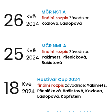
26
MČR NST A
Kvě
finální rozpis
Závodnice:
2024
Kozlova, Laslopová
25
MČR NML A
Kvě
finální rozpis
Závodnice:
2024
Yakimets, Pšeničková,
Bašistová
18
Hostivař Cup 2024
Kvě
finální rozpis
závodnice:
Yakimets,
2024
Pšeničková, Bašistová, Kozlova,
Laslopová, Kopfstein