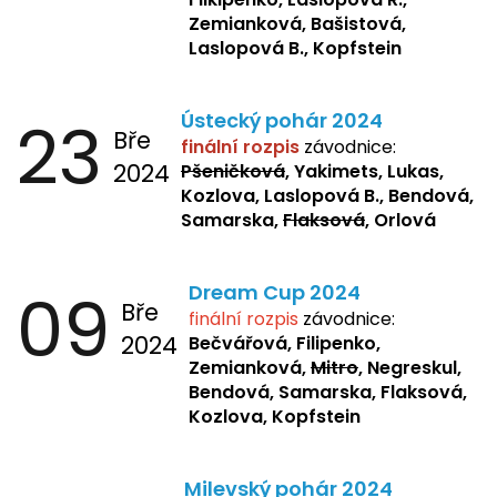
Zemianková, Bašistová,
Laslopová B., Kopfstein
23
Ústecký pohár 2024
Bře
finální rozpis
závodnice:
2024
Pšeničková
, Yakimets, Lukas,
Kozlova, Laslopová B., Bendová,
Samarska,
Flaksová
, Orlová
09
Dream Cup 2024
Bře
finální rozpis
závodnice:
2024
Bečvářová, Filipenko,
Zemianková,
Mitro
, Negreskul,
Bendová, Samarska, Flaksová,
Kozlova, Kopfstein
Milevský pohár 2024