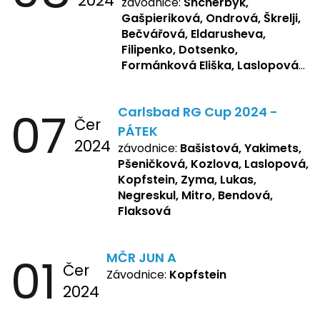
2024
závodnice:
Shcherbyk,
Gašpieriková, Ondrová, Škrelji,
Bečvářová, Eldarusheva,
Filipenko, Dotsenko,
Formánková Eliška, Laslopová
R., Matějková, Zemianková,
Repetska, Sochorová,
07
Carlsbad RG Cup 2024 -
Žbánková, Bašistová Beáta,
Čer
Yakimets, Pšeničková Vanesa,
PÁTEK
2024
Kozlova Nelly, Laslopová B.,
závodnice:
Bašistová, Yakimets,
Kopfstein, Lukas, Negreskul ,
Pšeničková, Kozlova, Laslopová,
Mitro, Bendová, Flaksová
Kopfstein, Zyma, Lukas,
Negreskul, Mitro, Bendová,
Flaksová
01
MČR JUN A
Čer
Závodnice:
Kopfstein
2024