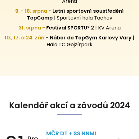
Arena
9. - 18. srpna
-
Letní sportovní
soustředění
TopCamp
| Sportovní hala Tachov
31. srpna -
Festival SPORTU° 2
|
KV Arena
10., 17. a 24. září
-
Nábor do TopGym Karlovy Vary
|
Hala TC Gejzírpark
Kalendář akcí a závodů 2024
MČR DT + SS NNML
Pro