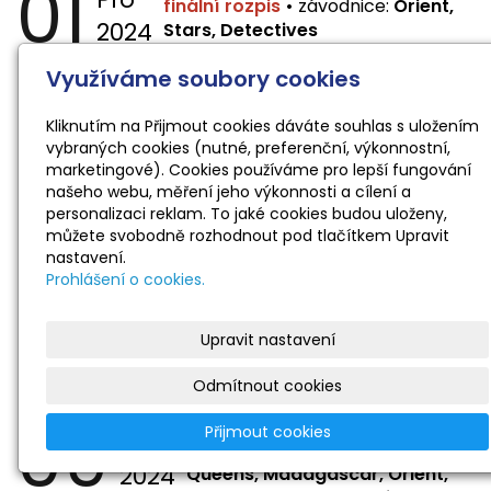
01
finální rozpis
•
závodnice:
Orient,
2024
Stars, Detectives
Využíváme soubory cookies
23
Rycon Cup
Kliknutím na Přijmout cookies dáváte souhlas s uložením
Lis
vybraných cookies (nutné, preferenční, výkonnostní,
finální rozpis
•
závodnice:
marketingové). Cookies používáme pro lepší fungování
2024
Queens, Madagascar, Orient,
našeho webu, měření jeho výkonnosti a cílení a
Capone, Stars, Detectives
personalizaci reklam. To jaké cookies budou uloženy,
můžete svobodně rozhodnout pod tlačítkem Upravit
nastavení.
16
OP SS a DT
Prohlášení o cookies.
Lis
finální rozpis
•
závodnice:
Queens,
2024
Madagascar, Orient, Capone,
Upravit nastavení
Stars, Detectives
Odmítnout cookies
09
Slavoj RG Cup
Přijmout cookies
Lis
finální rozpis
•
závodnice:
2024
Queens, Madagascar, Orient,