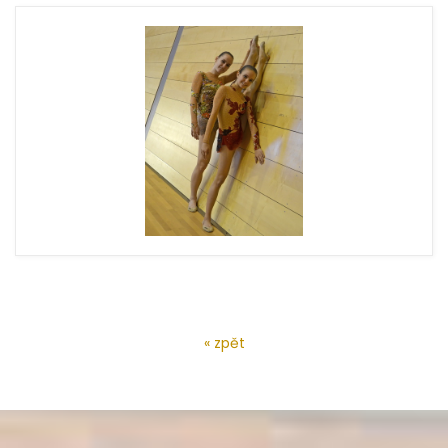
« zpět