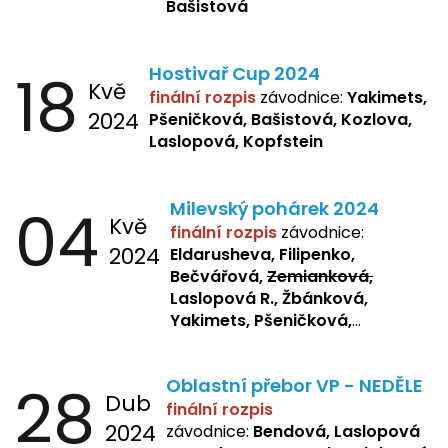
Bašistová
18
Hostivař Cup 2024
Kvě
finální rozpis
závodnice:
Yakimets,
2024
Pšeničková, Bašistová, Kozlova,
Laslopová, Kopfstein
04
Milevský pohárek 2024
Kvě
finální rozpis
závodnice:
2024
Eldarusheva, Filipenko,
Bečvářová,
Zemianková,
Laslopová R., Žbánková,
Yakimets, Pšeničková,
Bašistová, Bendová,
Laslopová
B., Kopfstein
28
Oblastní přebor VP - NEDĚLE
Dub
finální rozpis
2024
závodnice:
Bendová, Laslopová