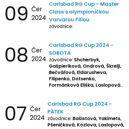
09
Carlsbad RG Cup - Master
Čer
Class s olympioničkou
2024
Varvarou Filiou
závodnice:
08
Carlsbad RG Cup 2024 -
Čer
SOBOTA
2024
závodnice:
Shcherbyk,
Gašpieriková, Ondrová, Škrelji,
Bečvářová, Eldarusheva,
Filipenko, Dotsenko,
Formánková Eliška, Laslopová
R., Matějková, Zemianková,
Repetska, Sochorová,
07
Carlsbad RG Cup 2024 -
Žbánková, Bašistová Beáta,
Čer
Yakimets, Pšeničková Vanesa,
PÁTEK
2024
Kozlova Nelly, Laslopová B.,
závodnice:
Bašistová, Yakimets,
Kopfstein, Lukas, Negreskul ,
Pšeničková, Kozlova, Laslopová,