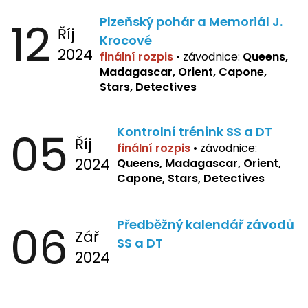
12
Plzeňský pohár a Memoriál J.
Říj
Krocové
2024
finální rozpis
• závodnice:
Queens,
Madagascar, Orient, Capone,
Stars, Detectives
05
Kontrolní trénink SS a DT
Říj
finální rozpis
•
závodnice:
2024
Queens, Madagascar, Orient,
Capone, Stars, Detectives
06
Předběžný kalendář závodů
Zář
SS a DT
2024