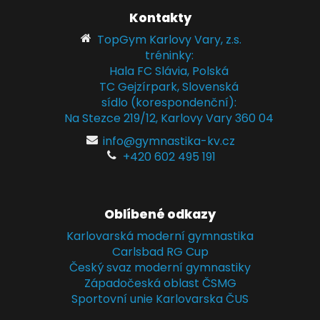
Kontakty
TopGym Karlovy Vary, z.s.
tréninky:
Hala FC Slávia, Polská
TC Gejzírpark, Slovenská
sídlo (korespondenční):
Na Stezce 219/12, Karlovy Vary 360 04
info@gymnastika-kv.cz
+420 602 495 191
Oblíbené odkazy
Karlovarská moderní gymnastika
Carlsbad RG Cup
Český svaz moderní gymnastiky
Západočeská oblast ČSMG
Sportovní unie Karlovarska ČUS