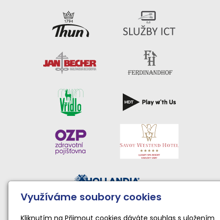
Využíváme soubory cookies
Činnost sportovního klubu moderní gymnastiky podporují:
Národní sportovní agentura • Karlovarský kraj • Statutární
Kliknutím na Přijmout cookies dáváte souhlas s uložením