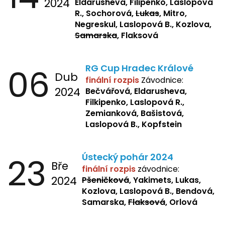
2024
Eldarusheva, Filipenko, Laslopová
R., Sochorová,
Lukas
, Mitro,
Negreskul, Laslopová B., Kozlova,
Samarska
, Flaksová
06
RG Cup Hradec Králové
Dub
finální rozpis
Závodnice:
2024
Bečvářová, Eldarusheva,
Filkipenko, Laslopová R.,
Zemianková, Bašistová,
Laslopová B., Kopfstein
23
Ústecký pohár 2024
Bře
finální rozpis
závodnice:
2024
Pšeničková
, Yakimets, Lukas,
Kozlova, Laslopová B., Bendová,
Samarska,
Flaksová
, Orlová