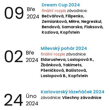
09
Dream Cup 2024
Bře
finální rozpis
závodnice:
2024
Bečvářová, Filipenko,
Zemianková,
Mitro
, Negreskul,
Bendová, Samarska, Flaksová,
Kozlova, Kopfstein
02
Milevský pohár 2024
Bře
finální rozpis
závodnice:
2024
Eldarusheva,
Laslopová R.,
Žbánková, Yakimets,
Pšeničková, Bašistová,
Laslopová B., Kopfstein
24
Karlovarský lázeňáček 2024
Úno
závodnice:
Všechny závodnice
2024