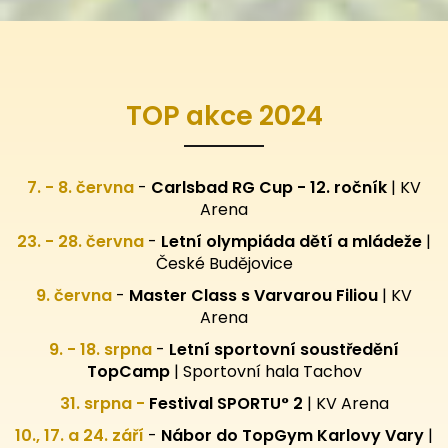
TOP akce 2024
7. - 8. června
-
Carlsbad RG Cup - 12. ročník
| KV
Arena
23. - 28. června
-
Letní olympiáda dětí a mládeže
|
České Budějovice
9. června
-
Master Class s Varvarou Filiou
| KV
Arena
9. - 18. srpna
-
Letní sportovní
soustředění
TopCamp
| Sportovní hala Tachov
31. srpna -
Festival SPORTU° 2
|
KV Arena
10., 17. a 24. září
-
Nábor do TopGym Karlovy Vary
|