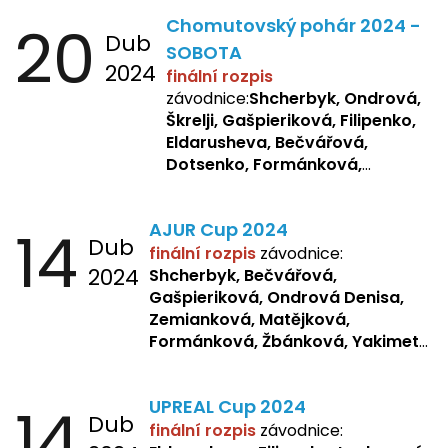
20
Chomutovský pohár 2024 -
Dub
SOBOTA
2024
finální rozpis
závodnice:
Shcherbyk, Ondrová,
Škrelji, Gašpieriková, Filipenko,
Eldarusheva, Bečvářová,
Dotsenko, Formánková,
Matějková, Zemianková,
Laslopová R., Repetska,
14
AJUR Cup 2024
Žbánková, Sochorová
Dub
finální rozpis
závodnice:
2024
Shcherbyk,
Bečvářová,
Gašpieriková, Ondrová Denisa,
Zemianková, Matějková,
Formánková, Žbánková, Yakimets,
Pšeničková, Bašistová, Bendová,
Kopfstein,
Orlová
14
UPREAL Cup 2024
Dub
finální rozpis
závodnice: