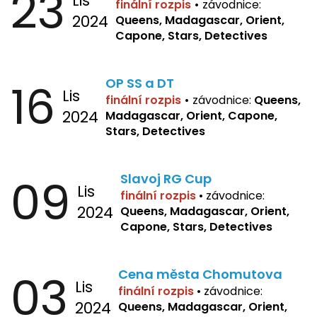
23
Lis
finální rozpis
•
závodnice:
2024
Queens, Madagascar, Orient,
Capone, Stars, Detectives
16
OP SS a DT
Lis
finální rozpis
•
závodnice:
Queens,
2024
Madagascar, Orient, Capone,
Stars, Detectives
09
Slavoj RG Cup
Lis
finální rozpis
•
závodnice:
2024
Queens, Madagascar, Orient,
Capone, Stars, Detectives
03
Cena města Chomutova
Lis
finální rozpis
•
závodnice:
2024
Queens, Madagascar, Orient,