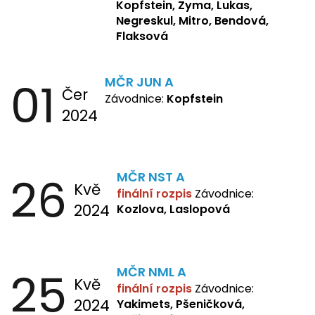
Mitro, Bendová, Flaksová
Kopfstein, Zyma, Lukas,
Negreskul, Mitro, Bendová,
Flaksová
01
MČR JUN A
Čer
Závodnice:
Kopfstein
2024
26
MČR NST A
Kvě
finální rozpis
Závodnice:
2024
Kozlova, Laslopová
25
MČR NML A
Kvě
finální rozpis
Závodnice:
2024
Yakimets, Pšeničková,