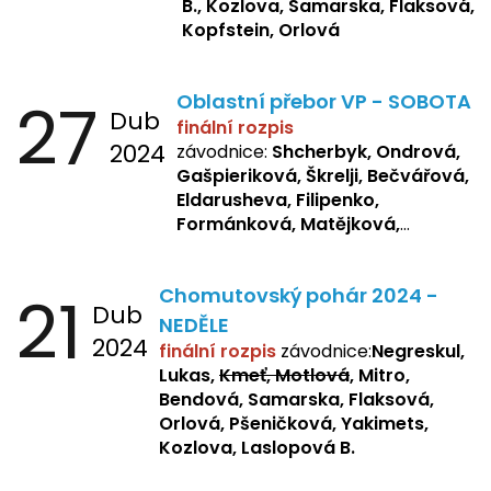
B., Kozlova, Samarska, Flaksová,
Kopfstein, Orlová
27
Oblastní přebor VP - SOBOTA
Dub
finální rozpis
2024
závodnice:
Shcherbyk, Ondrová,
Gašpieriková, Škrelji, Bečvářová,
Eldarusheva, Filipenko,
Formánková, Matějková,
Dotsenko, Laslopová R.,
Zemianková, Žbánková,
21
Chomutovský pohár 2024 -
Sochorová, Repetska, Lukas,
Dub
Negreskul, Mitro
NEDĚLE
2024
finální rozpis
závodnice:
Negreskul,
Lukas,
Kmeť, Motlová
, Mitro,
Bendová, Samarska, Flaksová,
Orlová, Pšeničková, Yakimets,
Kozlova, Laslopová B.