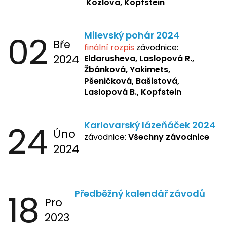
Kozlova, Kopfstein
02
Milevský pohár 2024
Bře
finální rozpis
závodnice:
2024
Eldarusheva,
Laslopová R.,
Žbánková, Yakimets,
Pšeničková, Bašistová,
Laslopová B., Kopfstein
24
Karlovarský lázeňáček 2024
Úno
závodnice:
Všechny závodnice
2024
18
Předběžný kalendář závodů
Pro
2023