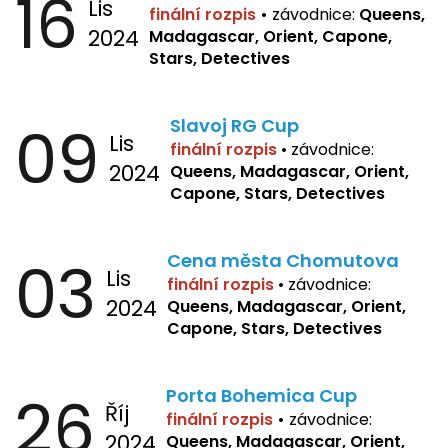
16
Lis
finální rozpis
•
závodnice:
Queens,
2024
Madagascar, Orient, Capone,
Stars, Detectives
09
Slavoj RG Cup
Lis
finální rozpis
•
závodnice:
2024
Queens, Madagascar, Orient,
Capone, Stars, Detectives
03
Cena města Chomutova
Lis
finální rozpis
•
závodnice:
2024
Queens, Madagascar, Orient,
Capone, Stars, Detectives
26
Porta Bohemica Cup
Říj
finální rozpis
•
závodnice:
2024
Queens, Madagascar, Orient,