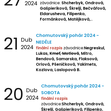
2024
závodnice:
Shcherbyk, Ondrová,
Gašpieriková, Škrelji, Bečvářová,
Eldarusheva, Filipenko,
Formánková, Matějková,
Dotsenko, Laslopová R.,
Zemianková, Žbánková,
21
Chomutovský pohár 2024 -
Sochorová, Repetska, Lukas,
Dub
Negreskul, Mitro
NEDĚLE
2024
finální rozpis
závodnice:
Negreskul,
Lukas,
Kmeť, Motlová
, Mitro,
Bendová, Samarska, Flaksová,
Orlová, Pšeničková, Yakimets,
Kozlova, Laslopová B.
20
Chomutovský pohár 2024 -
Dub
SOBOTA
2024
finální rozpis
závodnice:
Shcherbyk, Ondrová,
Škrelji, Gašpieriková, Filipenko,