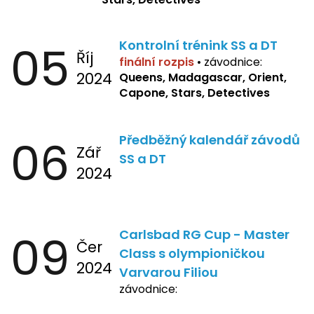
05
Kontrolní trénink SS a DT
Říj
finální rozpis
•
závodnice:
2024
Queens, Madagascar, Orient,
Capone, Stars, Detectives
06
Předběžný kalendář závodů
Zář
SS a DT
2024
09
Carlsbad RG Cup - Master
Čer
Class s olympioničkou
2024
Varvarou Filiou
závodnice: