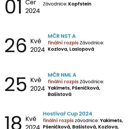
01
Čer
Závodnice:
Kopfstein
2024
26
MČR NST A
Kvě
finální rozpis
Závodnice:
2024
Kozlova, Laslopová
25
MČR NML A
Kvě
finální rozpis
Závodnice:
2024
Yakimets, Pšeničková,
Bašistová
18
Hostivař Cup 2024
Kvě
finální rozpis
závodnice:
Yakimets,
2024
Pšeničková, Bašistová, Kozlova,