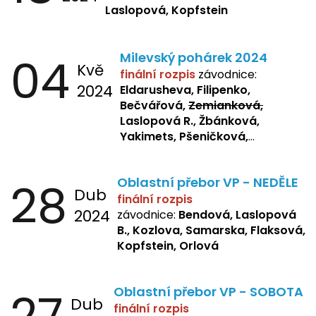
Laslopová, Kopfstein
04
Milevský pohárek 2024
Kvě
finální rozpis
závodnice:
2024
Eldarusheva, Filipenko,
Bečvářová,
Zemianková,
Laslopová R., Žbánková,
Yakimets, Pšeničková,
Bašistová, Bendová,
Laslopová
B., Kopfstein
28
Oblastní přebor VP - NEDĚLE
Dub
finální rozpis
2024
závodnice:
Bendová, Laslopová
B., Kozlova, Samarska, Flaksová,
Kopfstein, Orlová
27
Oblastní přebor VP - SOBOTA
Dub
finální rozpis