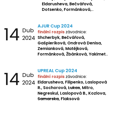
Eldarusheva, Bečvářová,
Dotsenko, Formánková,
Matějková, Zemianková,
Laslopová R., Repetska,
14
AJUR Cup 2024
Žbánková, Sochorová
Dub
finální rozpis
závodnice:
2024
Shcherbyk,
Bečvářová,
Gašpieriková, Ondrová Denisa,
Zemianková, Matějková,
Formánková, Žbánková, Yakimets,
Pšeničková, Bašistová, Bendová,
Kopfstein,
Orlová
14
UPREAL Cup 2024
Dub
finální rozpis
závodnice:
2024
Eldarusheva, Filipenko, Laslopová
R., Sochorová,
Lukas
, Mitro,
Negreskul, Laslopová B., Kozlova,
Samarska
, Flaksová