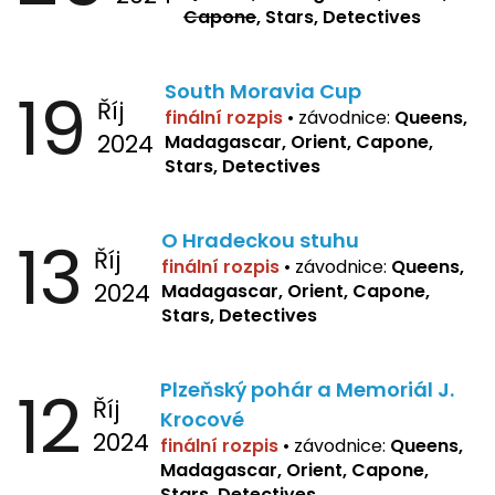
Capone
, Stars, Detectives
19
South Moravia Cup
Říj
finální rozpis
•
závodnice:
Queens,
2024
Madagascar, Orient, Capone,
Stars, Detectives
13
O Hradeckou stuhu
Říj
finální rozpis
•
závodnice:
Queens,
2024
Madagascar, Orient, Capone,
Stars, Detectives
12
Plzeňský pohár a Memoriál J.
Říj
Krocové
2024
finální rozpis
• závodnice:
Queens,
Madagascar, Orient, Capone,
Stars, Detectives