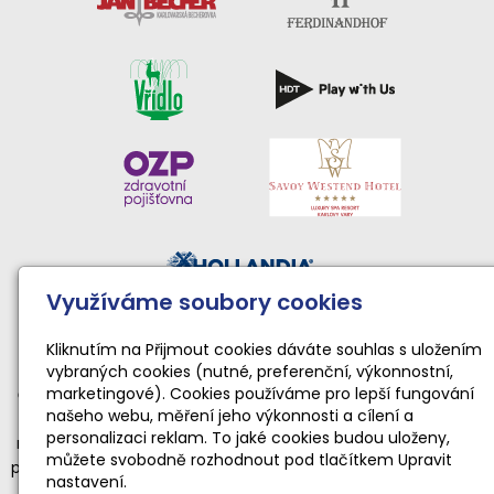
Využíváme soubory cookies
Činnost sportovního klubu moderní gymnastiky podporují:
Národní sportovní agentura • Karlovarský kraj • Statutární
Kliknutím na Přijmout cookies dáváte souhlas s uložením
vybraných cookies (nutné, preferenční, výkonnostní,
město Karlovy Vary
marketingové). Cookies používáme pro lepší fungování
Činnost TopGym Karlovy Vary pro rok 2026 byla podpořena
našeho webu, měření jeho výkonnosti a cílení a
dotací Národní sportovní agentury ve výši 169 100 Kč
personalizaci reklam. To jaké cookies budou uloženy,
na zabezpečení sportovní, tělovýchovné a organizační funkce
můžete svobodně rozhodnout pod tlačítkem Upravit
příjemce dotace realizující sportovní aktivity dětí a mládeže ve
nastavení.
věku od 4 do 19 let v souladu s platnými a registrovanými