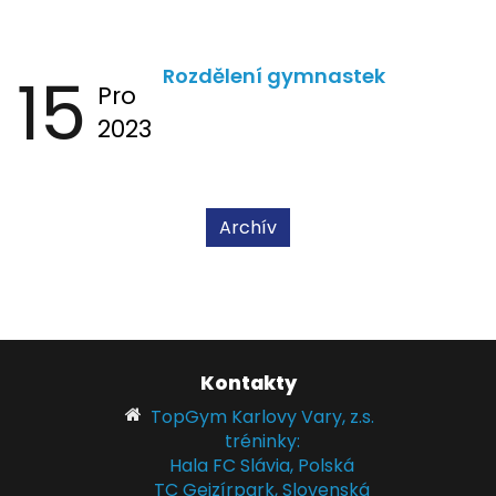
15
Rozdělení gymnastek
Pro
2023
Archív
Kontakty
TopGym Karlovy Vary, z.s.
tréninky:
Hala FC Slávia, Polská
TC Gejzírpark, Slovenská