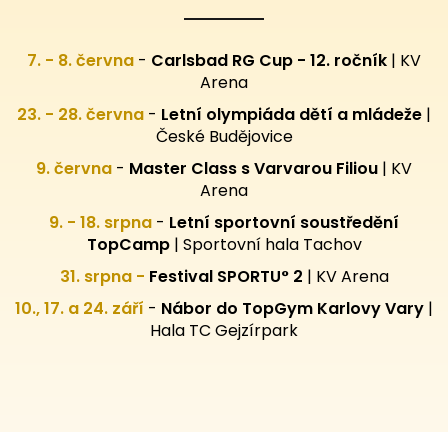
7. - 8. června
-
Carlsbad RG Cup - 12. ročník
| KV
Arena
23. - 28. června
-
Letní olympiáda dětí a mládeže
|
České Budějovice
9. června
-
Master Class s Varvarou Filiou
| KV
Arena
9. - 18. srpna
-
Letní sportovní
soustředění
TopCamp
| Sportovní hala Tachov
31. srpna -
Festival SPORTU° 2
|
KV Arena
10., 17. a 24. září
-
Nábor do TopGym Karlovy Vary
|
Hala TC Gejzírpark