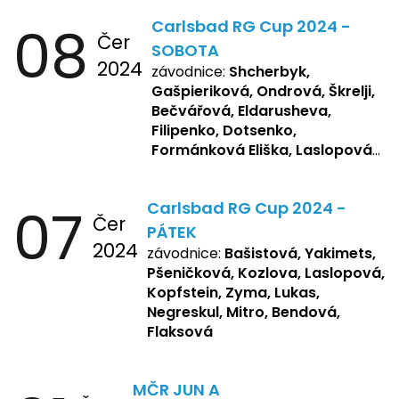
08
Carlsbad RG Cup 2024 -
Čer
SOBOTA
2024
závodnice:
Shcherbyk,
Gašpieriková, Ondrová, Škrelji,
Bečvářová, Eldarusheva,
Filipenko, Dotsenko,
Formánková Eliška, Laslopová
R., Matějková, Zemianková,
Repetska, Sochorová,
07
Carlsbad RG Cup 2024 -
Žbánková, Bašistová Beáta,
Čer
Yakimets, Pšeničková Vanesa,
PÁTEK
2024
Kozlova Nelly, Laslopová B.,
závodnice:
Bašistová, Yakimets,
Kopfstein, Lukas, Negreskul ,
Pšeničková, Kozlova, Laslopová,
Mitro, Bendová, Flaksová
Kopfstein, Zyma, Lukas,
Negreskul, Mitro, Bendová,
Flaksová
MČR JUN A