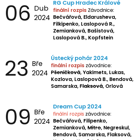
06
RG Cup Hradec Králové
Dub
finální rozpis
Závodnice:
2024
Bečvářová, Eldarusheva,
Filkipenko, Laslopová R.,
Zemianková, Bašistová,
Laslopová B., Kopfstein
23
Ústecký pohár 2024
Bře
finální rozpis
závodnice:
2024
Pšeničková
, Yakimets, Lukas,
Kozlova, Laslopová B., Bendová,
Samarska,
Flaksová
, Orlová
09
Dream Cup 2024
Bře
finální rozpis
závodnice:
2024
Bečvářová, Filipenko,
Zemianková,
Mitro
, Negreskul,
Bendová, Samarska, Flaksová,