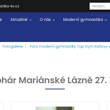
stika-kv.cz
e
Aktuálně
O nás
Moderní gymnastika
Fotogalerie
Foto moderní gymnastiky Top Gym Karlovy 
ár Mariánské Lázně 27. 