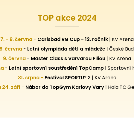
TOP akce 2024
7. - 8. června
-
Carlsbad RG Cup - 12. ročník
| KV Arena
28. června
-
Letní olympiáda dětí a mládeže
| České Bud
9. června
-
Master Class s Varvarou Filiou
| KV Arena
pna
-
Letní sportovní
soustředění TopCamp
| Sportovní 
31. srpna -
Festival SPORTU° 2
|
KV Arena
 a 24. září
-
Nábor do TopGym Karlovy Vary
|
Hala TC Ge