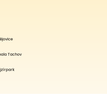
ějovice
hala Tachov
jzírpark