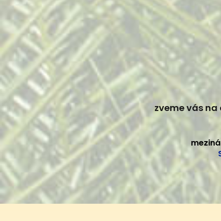
zveme vás na 
meziná