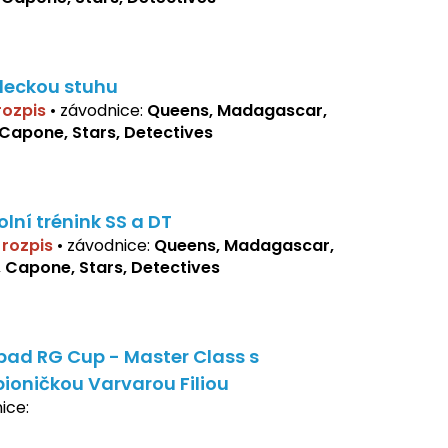
deckou stuhu
 rozpis
•
závodnice:
Queens, Madagascar,
 Capone, Stars, Detectives
olní trénink SS a DT
í rozpis
•
závodnice:
Queens, Madagascar,
, Capone, Stars, Detectives
bad RG Cup - Master Class s
ioničkou Varvarou Filiou
ice: