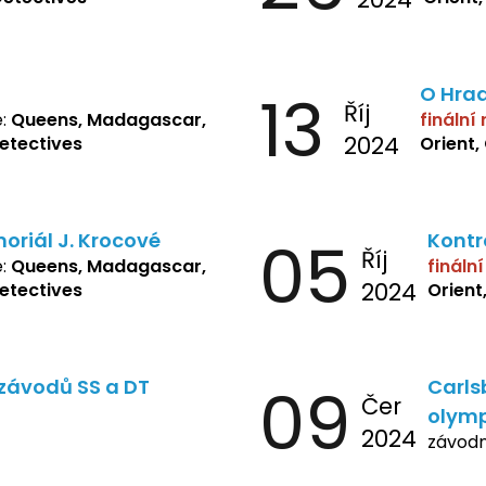
13
O Hra
Říj
e:
Queens, Madagascar,
finální
2024
Detectives
Orient,
oriál J. Krocové
05
Kontr
Říj
e:
Queens, Madagascar,
fináln
2024
Detectives
Orient
závodů SS a DT
09
Carls
Čer
olymp
2024
závodn