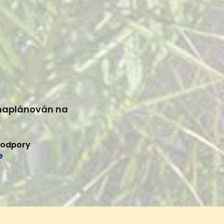
 naplánován na
podpory
e