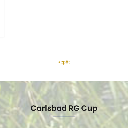
« zpět
Carlsbad RG Cup