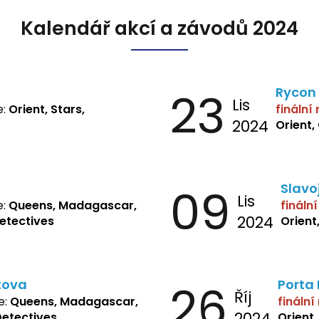
Kalendář akcí a závodů 2024
23
Rycon
Lis
e:
Orient, Stars,
finální
2024
Orient,
09
Slavo
Lis
e:
Queens, Madagascar,
fináln
2024
Detectives
Orient
tova
26
Porta
Říj
e:
Queens, Madagascar,
finální
2024
Detectives
Orient