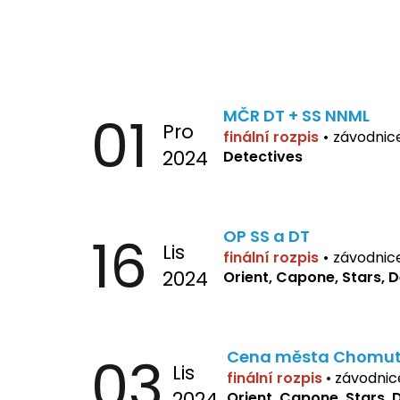
01
MČR DT + SS NNML
Pro
finální rozpis
•
závodnic
2024
Detectives
16
OP SS a DT
Lis
finální rozpis
•
závodnic
2024
Orient, Capone, Stars, 
03
Cena města Chomu
Lis
finální rozpis
•
závodnic
2024
Orient, Capone, Stars, 