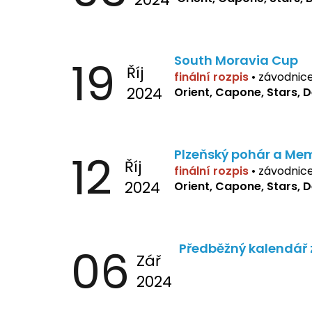
19
South Moravia Cup
Říj
finální rozpis
•
závodnic
2024
Orient, Capone, Stars, 
12
Plzeňský pohár a Mem
Říj
finální rozpis
• závodnic
2024
Orient, Capone, Stars, 
06
Předběžný kalendář 
Zář
2024