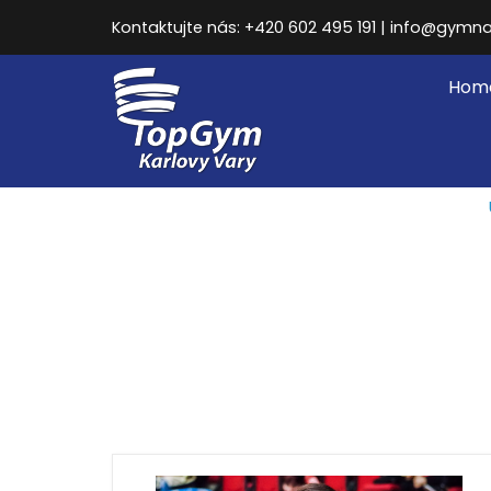
Kontaktujte nás: +420 602 495 191 | info@gymna
Hom