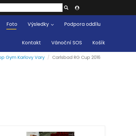
Foto
Výsledky
Podpora oddílu
Kontakt
Vánoční SOS
Košík
op Gym Karlovy Vary
Carlsbad RG Cup 2016