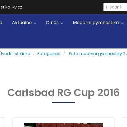
stika-kv.cz
e
Aktuálně
O nás
Moderní gymnastika
Úvodní stránka
Fotogalerie
Foto moderní gymnastiky T
Carlsbad RG Cup 2016